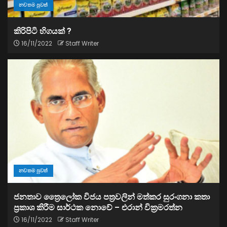
නවතම පුවත්
කිරිපිටි හිගයක් ?
16/11/2022
Staff Writer
නවතම පුවත්
ජනතාව ත්‍රෛලෝක විජය පත්‍රවලින් මත්කර සුරංගනා කතා
ප්‍රකාශ කිරීම සාර්ථක නොවේ – එරාන් වික්‍රමරත්න
16/11/2022
Staff Writer