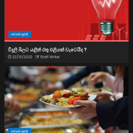
නවතම පුවත්
විදුලි බිලට යළිත් රතු එළියක් වැටෙයිද ?
22/10/2022
Staff Writer
නවතම පුවත්