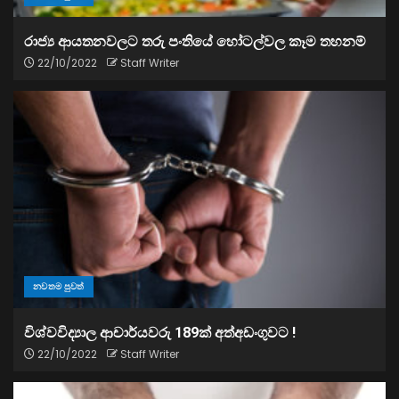
රාජ්‍ය ආයතනවලට තරු පංතියේ හෝටල්වල කෑම තහනම්
22/10/2022
Staff Writer
නවතම පුවත්
විශ්වවිද්‍යාල ආචාර්යවරු 189ක් අත්අඩංගුවට !
22/10/2022
Staff Writer