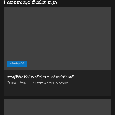
අතනොහැර කියවන තැන
නවතම පුවත්
පොලිසිය මාධ්‍යවේදියාගෙන් සමාව ගනී..
06/01/2026
Staff Writer Colombo