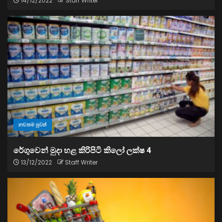
14/12/2022
Staff Writer
නවතම පුවත්
රේගුවෙන් මුදා හළ කිරිපිටි කිලෝ ලක්ෂ 4
13/12/2022
Staff Writer