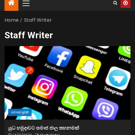
Home
Staff Writer
Staff Writer
නවතම පුවත්
යුධ හමුදාවට සමාජ ජාල තහනමක්