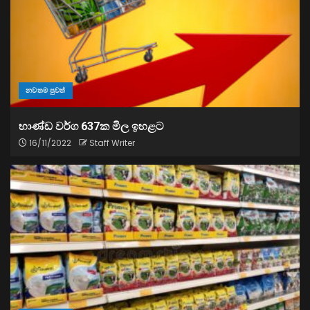
නවතම පුවත්
භාණ්ඩ වර්ග 637ක මිල ඉහළට
16/11/2022
Staff Writer