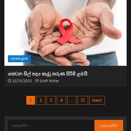
නවතම පුවත්
තෙවන සිල් පදය කැඩූ තරුණ පිරිමි ළමයි
22/10/2022
Staff Writer
1
2
3
4
…
12
Next