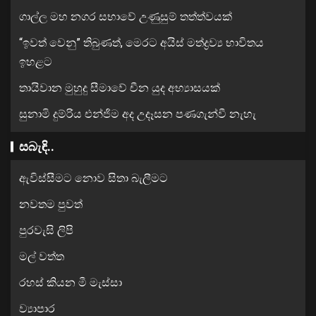
ගාල්ල මහ නගර සභාවේ උණුසුම් තත්ත්වයක්
“ඉවත් වෙනු” තිබුණත්, මෙරට අයිස් මත්ද්‍රව්‍ය භාවිතය
ඉහළට
තායිවාන මුහුදු සීමාවේ චීන යුද අභ්‍යාසයක්
සුනාමි දුම්රිය එන්ජිම අද උදෑසන පණගැන්වී නැහැ
සබැඳි..
ඇවිස්සීමට නොව සිතා බැලීමට
නවතම පුවත්
පුරවැසි ලිපි
මල් වත්ත
රහස් කියන මී මැස්සා
ව්‍යාපාර