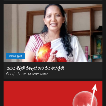
නවතම පුවත්
කඹය ගිලිහී ගිලෙන්නට ගිය මන්ත්‍රීනි
22/10/2022
Staff Writer