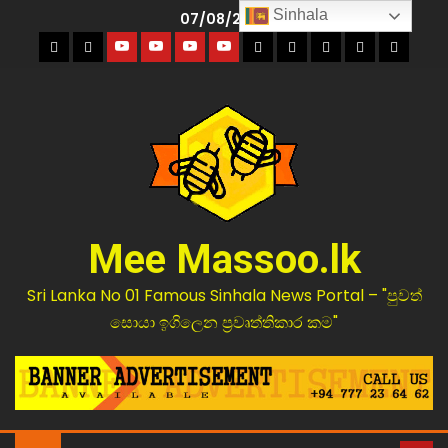
Sinhala
07/08/2026
Mee Massoo.lk
Sri Lanka No 01 Famous Sinhala News Portal – "පුවත්
සොයා ඉගිලෙන ප්‍රවෘත්තිකාර කම"