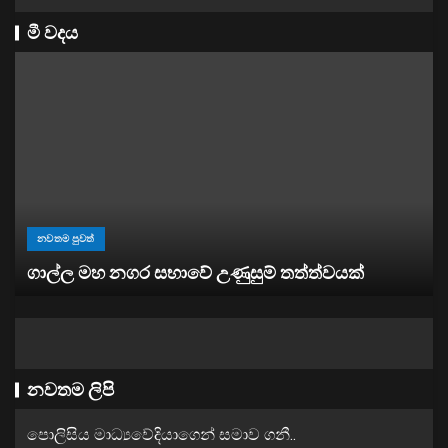
මී වදය
නවතම පුවත්
“ඉවත් වෙනු” තිබුණත්, මෙරට අයිස් මත්ද්‍රව්‍ය භාවි
ඉහළට
නවතම ලිපි
පොලිසිය මාධ්‍යවේදියාගෙන් සමාව ගනී..