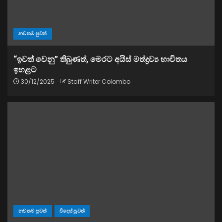
නවතම පුවත්
“ඉවත් වෙනු” තිබුණත්, මෙරට අයිස් මත්ද්‍රව්‍ය භාවිතය
ඉහළට
30/12/2025
Staff Writer Colombo
නවතම පුවත්
විදෙස් පුවත්