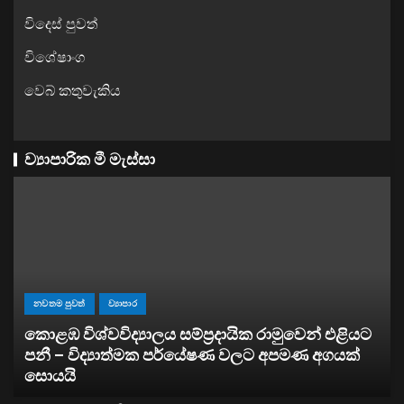
විදෙස් පුවත්
විශේෂාංග
වෙබ් කතුවැකිය
ව්‍යාපාරික මී මැස්සා
 එළියට
ව්‍යාපාර
ගයක්
සතොසෙන් සුපර් වැඩක් ..