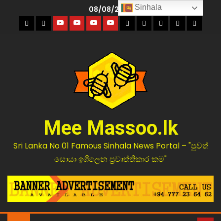
Sinhala
08/08/2026
Mee Massoo.lk
Sri Lanka No 01 Famous Sinhala News Portal – "පුවත්
සොයා ඉගිලෙන ප්‍රවෘත්තිකාර කම"