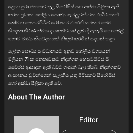
ලොව පුරා ජනතාව තුළ සිරෝසිස් සහ අක්මා පිළිකා ඇති
කරන ප්‍රධාන ගෝලීය සෞඛ්‍ය ගැටලුවක් වන රුධිරයෙන්
බෝවන හෙපටයිටිස් රෝගයට එරෙහි සටනට මෙම
තිදෙනා තීරණාත්මක දායකත්වයක් ලබා දී ඇතැයි නොබෙල්
සභාව මාධ්‍ය නිවේදනයක් නිකුත් කරමින් සදහන් කළා.
ලෝක සෞඛ්‍ය සංවිධානයට අනුව ගෝලීය වශයෙන්
මිලියන 71 ක ජනතාවකට නිදන්ගත හෙපටයිටිස් සී
වෛරස් ආසාදන ඇති බවට ගණන් බලා තිබේ. නිදන්ගතව
ආසාදනය වූවන්ගෙන් සැලකිය යුතු පිරිසකට සිරෝසිස්
හෝ අක්මා පිළිකා ඇති වේ.
About The Author
Editor