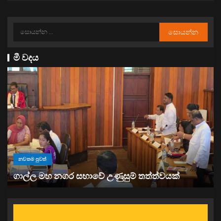
මී වදය
නවතම පුවත්
“ඉවත් වෙනු” තිබුණත්, මෙරට අයිස් මත්ද්‍රව්‍ය භාවිත
ඉහළට