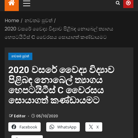
Home
නවතම පුවත්
2020 වසරේ වෛද්‍ය විද්‍යාව පිළිබඳ නොබෙල් ත්‍යාගය
හෙපටයිටීස් C වෛරසය සොයාගත් කණ්ඩායමට
නවතම පුවත්
2020 වසරේ වෛද්‍ය විද්‍යාව
පිළිබඳ නොබෙල් ත්‍යාගය
හෙපටයිටීස් C වෛරසය
සොයාගත් කණ්ඩායමට
Editor
05/10/2020
Facebook
WhatsApp
X