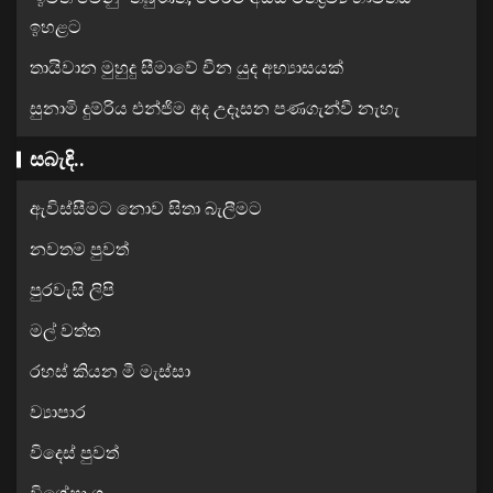
ඉහළට
තායිවාන මුහුදු සීමාවේ චීන යුද අභ්‍යාසයක්
සුනාමි දුම්රිය එන්ජිම අද උදෑසන පණගැන්වී නැහැ
සබැඳි..
ඇවිස්සීමට නොව සිතා බැලීමට
නවතම පුවත්
පුරවැසි ලිපි
මල් වත්ත
රහස් කියන මී මැස්සා
ව්‍යාපාර
විදෙස් පුවත්