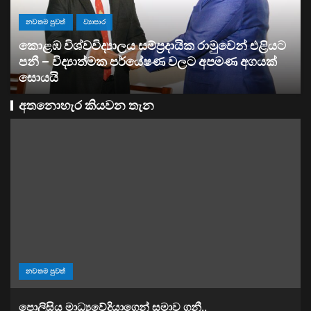
ව්‍යාපාර
සතොසෙන් සුපර් වැඩක් ..
අතනොහැර කියවන තැන
නවතම පුවත්
පොලිසිය මාධ්‍යවේදියාගෙන් සමාව ගනී..