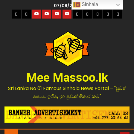
Sinhala
07/08/2026
Mee Massoo.lk
Sri Lanka No 01 Famous Sinhala News Portal – "පුවත්
සොයා ඉගිලෙන ප්‍රවෘත්තිකාර කම"