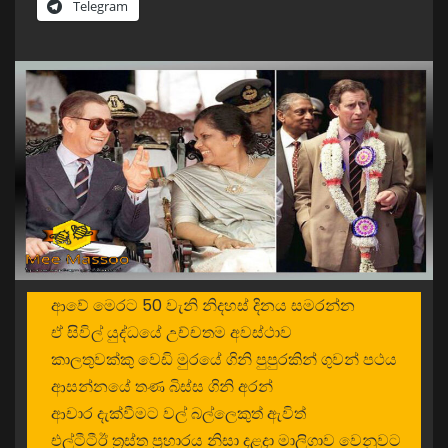
Telegram
ආවේ මෙරට 50 වැනි නිදහස් දිනය සමරන්න
ඒ සිවිල් යුද්ධයේ උච්චතම අවස්ථාව
කාලතුවක්කු වෙඩි මුරයේ ගිනි පුපුරකින් ගුවන් පථය
ආසන්නයේ තණ බිස්ස ගිනි අරන්
ආචාර දැක්වීමට වල් බල්ලෙකුත් ඇවිත්
එල්ටීටීඊ ත්‍රස්ත ප්‍රහාරය නිසා දළදා මාලිගාව වෙනුවට