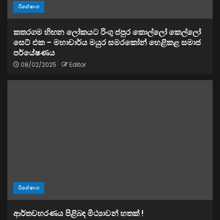
විශේෂාංග
කතරගම හිඟන ලෝකයට රිංගු ජපුර කොල්ලෝ කෙල්ලෝ
සෙට් එක – මහාචාර්ය මයුර සමරකෝන් හෙළිකළ සමාජ
පර්යේෂණය
08/02/2025
Editor
විශේෂාංග
ආර්තවහරණය පිළිබඳ මිථ්‍යාවන් හතක් !