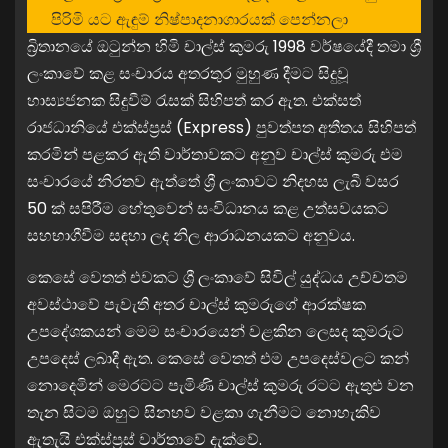
පිරිමි යට ඇඳුම් නිෂ්පාදනාගාරයක් පෙන්නලා
බ්‍රිතානයේ ඔටුන්න හිමි චාල්ස් කුමරු 1998 වර්ෂයේදී තමා ශ්‍රී
ලංකාවේ කළ සංචාරය අතරතුර මුහුණ දීමට සිදුවූ
හාස්‍යජනක සිදුවීම් රැසක් සිහිපත් කර ඇත. එක්සත්
රාජධානියේ එක්ස්ප්‍රස් (Express) පුවත්පත අතීතය සිහිපත්
කරමින් පළකර ඇති වාර්තාවකට අනුව චාල්ස් කුමරු එම
සංචාරයේ නිරතව ඇත්තේ ශ්‍රී ලංකාවට නිදහස ලැබී වසර
50 ක් සපිරීම හේතුවෙන් සංවිධානය කළ උත්සවයකට
සහභාගීවීම සඳහා ලද නිල ආරාධනයකට අනුවය.
කෙසේ වෙතත් එවකට ශ්‍රී ලංකාවේ සිවිල් යුද්ධය උච්චතම
අවස්ථාවේ පැවැති අතර චාල්ස් කුමරුගේ ආරක්ෂක
උපදේශකයන් මෙම සංචාරයෙන් වළකින ලෙසද කුමරුට
උපදෙස් ලබාදී ඇත. කෙසේ වෙතත් එම උපදෙස්වලට කන්
නොදෙමින් මෙරටට පැමිණි චාල්ස් කුමරු රටට ඇතුළු වන
තැන සිටම ඔහුට සිනහව වළකා ගැනීමට නොහැකිව
ඇතැයි එක්ස්ප්‍රස් වාර්තාවේ දැක්වේ.