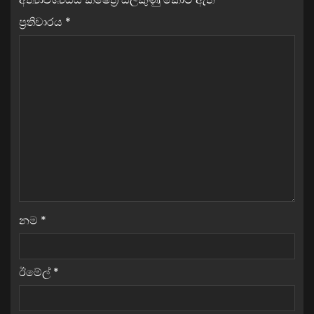
ප්‍රතිචාරය
*
නම
*
ඊමේල්
*