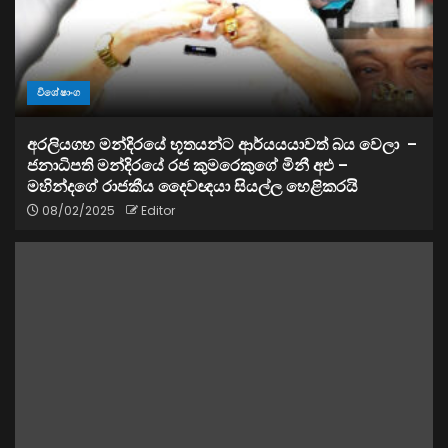
විශේෂාංග
අරලියගහ මන්දිරයේ භූතයන්ට ආර්යයයාවත් බය වෙලා –
ජනාධිපති මන්දිරයේ රජ කුමරෙකුගේ මිනී අළු –
මහින්දගේ රාජකීය දෛවඥයා සියල්ල හෙළිකරයි
08/02/2025
Editor