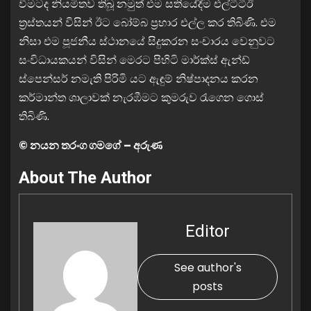
වීමටද නියමිතව තිබූ නමුත් එම සතියේදීම එල්ටීටීඊ
ත්‍රස්තයන් විසින් ඊට බෝම්බ ප්‍රහාර එල්ල කර තිබිණි. එම
නිසා එම පූජනීය ස්ථානයේ සිදුකරන සංචාරය වෙනුවට
සංවිධායකයන් විසින් මෙරට පිහිටි මාර්ක්ස් ඇන්ඩ්
ස්පෙන්සර් නමැති පිරිමි යට ඇඳුම් නිෂ්පාදනය කරන
කර්මාන්ත ශාලාවක් නැරඹීමට කුමරුව රැගෙන ගොස්
තිබිණි.
© නයන තරංග ගමගේ – අරුණ
About The Author
Editor
See author's
posts