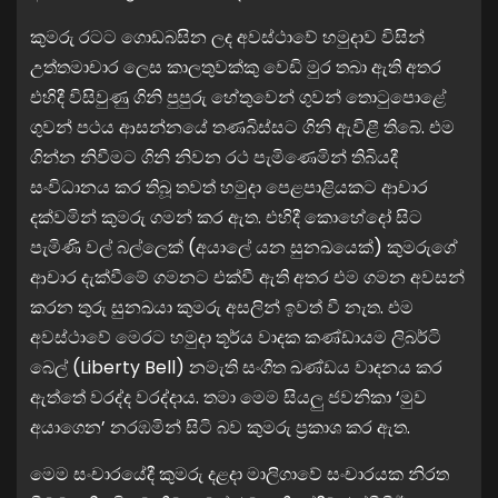
කුමරු රටට ගොඩබසින ලද අවස්ථාවේ හමුදාව විසින්
උත්තමාචාර ලෙස කාලතුවක්කු වෙඩි මුර තබා ඇති අතර
එහිදී විසිවුණු ගිනි පුපුරු හේතුවෙන් ගුවන් තොටුපොළේ
ගුවන් පථය ආසන්නයේ තණබිස්සට ගිනි ඇවිළී තිබේ. එම
ගින්න නිවීමට ගිනි නිවන රථ පැමිණෙමින් තිබියදී
සංවිධානය කර තිබූ තවත් හමුදා පෙළපාළියකට ආචාර
දක්වමින් කුමරු ගමන් කර ඇත. එහිදී කොහේදෝ සිට
පැමිණි වල් බල්ලෙක් (අයාලේ යන සුනඛයෙක්) කුමරුගේ
ආචාර දැක්වීමේ ගමනට එක්වී ඇති අතර එම ගමන අවසන්
කරන තුරු සුනඛයා කුමරු අසලින් ඉවත් වී නැත. එම
අවස්ථාවේ මෙරට හමුදා තූර්ය වාදක කණ්ඩායම ලිබර්ටි
බෙල් (Liberty Bell) නමැති සංගීත ඛණ්ඩය වාදනය කර
ඇත්තේ වරද්ද වරද්දාය. තමා මෙම සියලු ජවනිකා ‘මුව
අයාගෙන’ නරඹමින් සිටි බව කුමරු ප්‍රකාශ කර ඇත.
මෙම සංචාරයේදී කුමරු දළදා මාලිගාවේ සංචාරයක නිරත