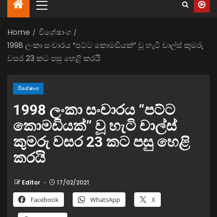
Home
විශේෂාංග
1998 ලංකා සංචාරය “පට්ට කොමඩියක්” වූ හැටි චාල්ස් කුමරු
වසර 23 කට පසු හෙළි කරයි
විශේෂාංග
1998 ලංකා සංචාරය “පට්ට
කොමඩියක්” වූ හැටි චාල්ස්
කුමරු වසර 23 කට පසු හෙළි
කරයි
Editor
17/02/2021
Facebook
WhatsApp
X