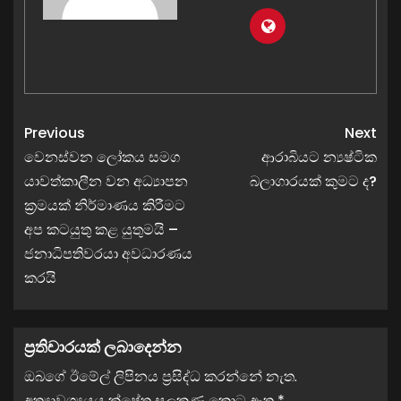
Previous
Next
වෙනස්වන ලෝකය සමග
ආරාබියට න්‍යෂ්ටික
යාවත්කාලීන වන අධ්‍යාපන
බලාගාරයක් කුමට ද?
ක්‍රමයක් නිර්මාණය කිරීමට
අප කටයුතු කළ යුතුමයි –
ජනාධිපතිවරයා අවධාරණය
කරයි
ප්‍රතිචාරයක් ලබාදෙන්න
ඔබගේ ඊමේල් ලිපිනය ප්‍රසිද්ධ කරන්නේ නැත.
අත්‍යාවශ්‍යයය ක්ෂේත්‍ර සලකුණු කොට ඇත
*