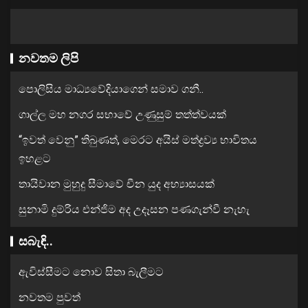
නවතම ලිපි
පොලිසිය මාධ්‍යවේදියාගෙන් සමාව ගනී..
ගාල්ල මහ නගර සභාවේ උණුසුම් තත්ත්වයක්
“ඉවත් වෙනු” තිබුණත්, මෙරට අයිස් මත්ද්‍රව්‍ය භාවිතය
ඉහළට
තායිවාන මුහුදු සීමාවේ චීන යුද අභ්‍යාසයක්
සුනාමි දුම්රිය එන්ජිම අද උදෑසන පණගැන්වී නැහැ
සබැඳි..
ඇවිස්සීමට නොව සිතා බැලීමට
නවතම පුවත්