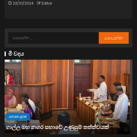
23/01/2024
Editor
මී වදය
නවතම පුවත්
“ඉවත් වෙනු” තිබුණත්, මෙරට අයිස් මත්ද්‍රව්‍ය භාවිතය
ඉහළට