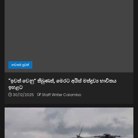
නවතම පුවත්
“ඉවත් වෙනු” තිබුණත්, මෙරට අයිස් මත්ද්‍රව්‍ය භාවිතය
ඉහළට
30/12/2025
Staff Writer Colombo