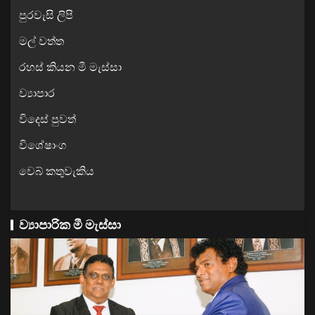
පුරවැසි ලිපි
මල් වත්ත
රහස් කියන මී මැස්සා
ව්‍යාපාර
විදෙස් පුවත්
විශේෂාංග
වෙබ් කතුවැකිය
ව්‍යාපාරික මී මැස්සා