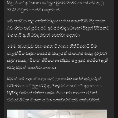
සිසුන්ගේ අධ්‍යාපන කටයුතු මුළුමනින්ම පාහේ අඩාල වූ
බවයි ඔවුන් පෙන්වා දෙන්නේ.
මේ තත්වය තුළ අන්තර්ජාලය හරහා ඉගැන්වීම් සිදු කරන
බව රජය පැවසුවද එම අවස්ථාවද බොහෝ සිසුන් පිරිසකට
මග හැරී ඇති බවද ඔවුන් පෙන්වා දෙනවා.
මෙම අඩුපාඩුව වසා ගෙන විභාගය නීතිවිරෝධී වීම
වැළක්වීම සඳහා මාසයක කාලයක් සාමාන්‍ය පෙළ දරුවන්
සදහා පාසල් විවෘත කිරීමට ආණ්ඩුව සැලසුම් කරමින් ඇති
බවද ඔවුන් පෙන්වා දෙනවා.
ඔවුන් මේ අදහස් පළකලේ උපකාරක පන්ති ගුරුවරුන්
වර්තමානයේ මුහුණ දී ඇති ගැටළු සහ රටේ අද්‍යාපනය
පිලිබඳ එක්සත් ජාතික පක්ෂ නියෝජ්‍ය නායක රුවන්
විජයවර්ධන මහතා සමග සාකච්ඡාවකට එක්වෙමින්.