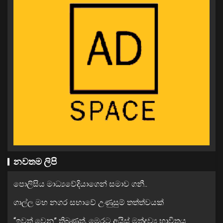
නවතම ලිපි
පොලිසිය මාධ්‍යවේදියාගෙන් සමාව ගනී..
ගාල්ල මහ නගර සභාවේ උණුසුම් තත්ත්වයක්
“ඉවත් වෙනු” තිබුණත්, මෙරට අයිස් මත්ද්‍රව්‍ය භාවිතය