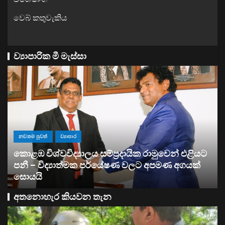
වෙබ් කතුවැකිය
ව්‍යාපාරික මී මැස්සා
ව්‍යාපාර
සතොසෙන් සුපර් වැඩක් ..
අතනොහැර කියවන තැන