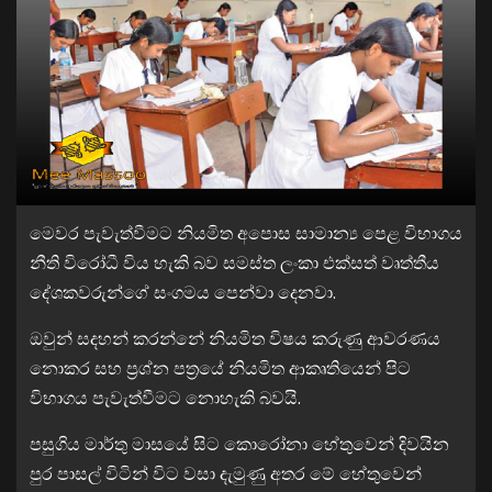
මෙවර පැවැත්වීමට නියමිත අපොස සාමාන්‍ය පෙළ විභාගය
නීති විරෝධී විය හැකි බව සමස්ත ලංකා එක්සත් වෘත්තීය
දේශකවරුන්ගේ සංගමය පෙන්වා දෙනවා.
ඔවුන් සදහන් කරන්නේ නියමිත විෂය කරුණු ආවරණය
නොකර සහ ප්‍රශ්න පත්‍රයේ නියමිත ආකෘතියෙන් පිට
විභාගය පැවැත්වීමට නොහැකි බවයි.
පසුගිය මාර්තු මාසයේ සිට කොරෝනා හේතුවෙන් දිවයින
පුර පාසල් විටින් විට වසා දැමුණු අතර මේ හේතුවෙන්