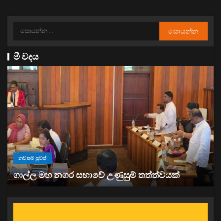
මී වදය
නවතම පුවත්
“ඉවත් වෙනු” තිබුණත්, මෙරට අයිස් මත්ද්‍රව්‍ය භාවිතය
ඉහළට