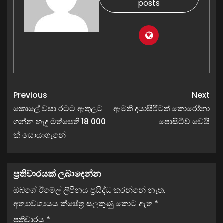
posts
Previous
Next
කොලේ වසා රටට ඇතුලට
ඇමති දයාසිරිටත් කොරෝනා
ගන්න හැදු මත්පෙති 18 000
පොසිටිව් වෙයි
ක් සොයාගැනේ
ප්‍රතිචාරයක් ලබාදෙන්න
ඔබගේ ඊමේල් ලිපිනය ප්‍රසිද්ධ කරන්නේ නැත.
අත්‍යාවශ්‍යයය ක්ෂේත්‍ර සලකුණු කොට ඇත
*
ප්‍රතිචාරය
*