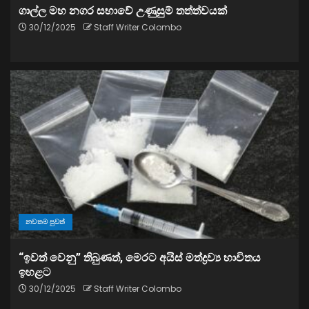
ගාල්ල මහ නගර සභාවේ උණුසුම් තත්ත්වයක්
30/12/2025
Staff Writer Colombo
නවතම පුවත්
“ඉවත් වෙනු” තිබුණත්, මෙරට අයිස් මත්ද්‍රව්‍ය භාවිතය
ඉහළට
30/12/2025
Staff Writer Colombo