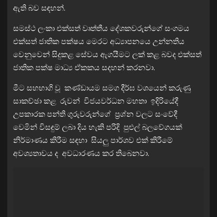
ඇති බව සඳහන්.
සමස්ථ ලංකා එක්සත් වෘත්තීය දේශකවරුන්ගේ සංගමය
එක්සත් ජාතික පක්ෂය මෙරට අධ්‍යාපනයෙ උන්නතිය
වෙනුවෙන් සිදුකළ සේවය ඇගයීමට ලක් කළ බවද එක්සත්
ජාතික පක්ෂ මාධ්‍ය ඒකකය සදහන් කරනවා.
මීට සහභාගි වූ කණ්ඩායම සමග දීර්ඝ වශයෙන් කරුණු
සාකච්ඡා කළ රුවන් විජයවර්ධන මහතා ඉදිරියේදී
උපකාරක පන්ති ගුරුවරුන්ගේ ප්‍රශ්න වලට සංවේදී
වෙමින් විසඳුම් ලබා දිය හැකි පරිදි පුළුල් බලවේගයක්
නිර්මාණය කිරීම සඳහා සියලු පාර්ශව එක් කිරීමේ
අවශ්‍යතාවය ද අවධාරණය කර තිබෙනවා.