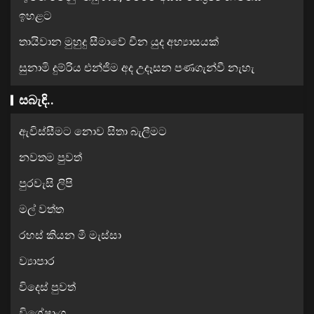
ඉහළට
තායිවාන මුහුදු සීමාවේ චීන යුද අභ්‍යාසයක්
සුනාමි දුම්රිය එන්ජිම අද උදෑසන පණගැන්වී නැහැ
සබැඳි..
ඇවිස්සීමට නොව සිතා බැලීමට
නවතම පුවත්
පුරවැසි ලිපි
මල් වත්ත
රහස් කියන මී මැස්සා
ව්‍යාපාර
විදෙස් පුවත්
විශේෂාංග