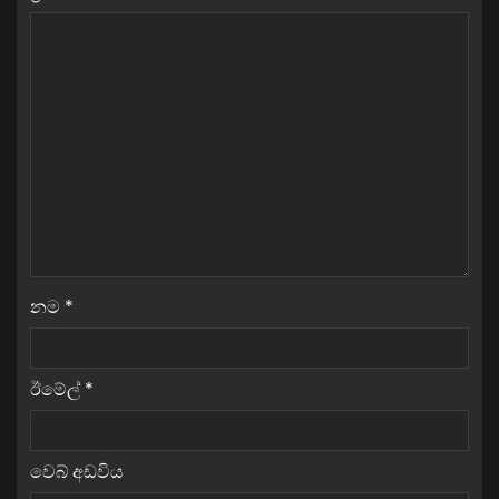
නම
*
ඊමේල්
*
වෙබ් අඩවිය