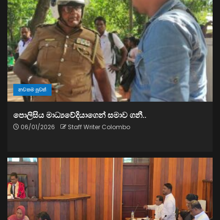
නවතම පුවත්
පොලිසිය මාධ්‍යවේදියාගෙන් සමාව ගනී..
06/01/2026
Staff Writer Colombo