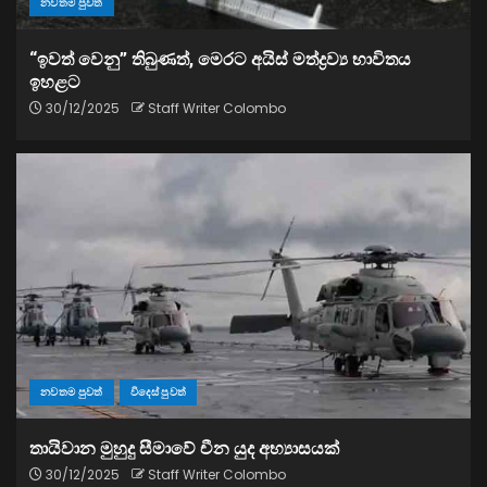
නවතම පුවත්
“ඉවත් වෙනු” තිබුණත්, මෙරට අයිස් මත්ද්‍රව්‍ය භාවිතය
ඉහළට
30/12/2025
Staff Writer Colombo
නවතම පුවත්
විදෙස් පුවත්
තායිවාන මුහුදු සීමාවේ චීන යුද අභ්‍යාසයක්
30/12/2025
Staff Writer Colombo