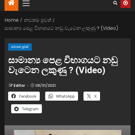
Home
නවතම පුවත්
සාමාන්‍ය පෙළ විභාගයට නඩු වැටෙන ලකුණු ? (Video)
නවතම පුවත්
සාමාන්‍ය පෙළ විභාගයට නඩු
වැටෙන ලකුණු ? (Video)
Editor
08/01/2021
Facebook
WhatsApp
X
Telegram