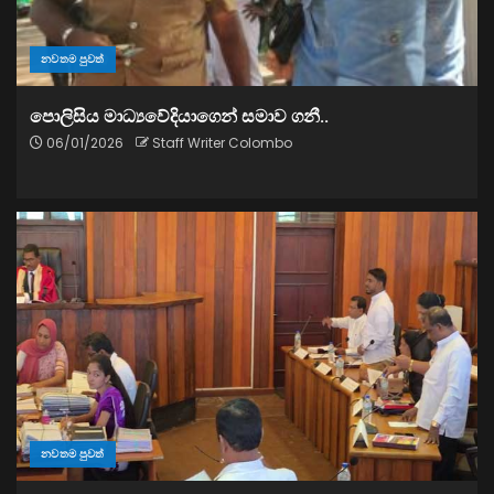
නවතම පුවත්
පොලිසිය මාධ්‍යවේදියාගෙන් සමාව ගනී..
06/01/2026
Staff Writer Colombo
නවතම පුවත්