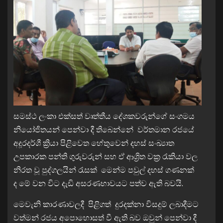
සමස්ථ ලංකා එක්සත් වෘත්තීය දේශකවරුන්ගේ සංගමය
නියෝජිතයන් පෙන්වා දී තිබෙන්නේ වර්තමාන රජයේ
අදූරදර්ශී ක්‍රියා පිළිවෙත හේතුවෙන් දහස් සංඛ්‍යාත
උපකාරක පන්ති ගුරුවරුන් සහ ඒ ආශ්‍රිත වක්‍ර රැකියා වල
නිරත වූ පුද්ගලයින් රැසක් මෙන්ම පවුල් දහස් ගණනක්
ද මේ වන විට දැඩි අසරණභාවයට පත්ව ඇති බවයි.
මෙවැනි කාරණාවලදී පිළිගත් දුරදක්නා විසදුම් ලබාදීමට
වත්මන් රජය අපොහොසත් වී ඇති බව ඔවුන් පෙන්වා දී