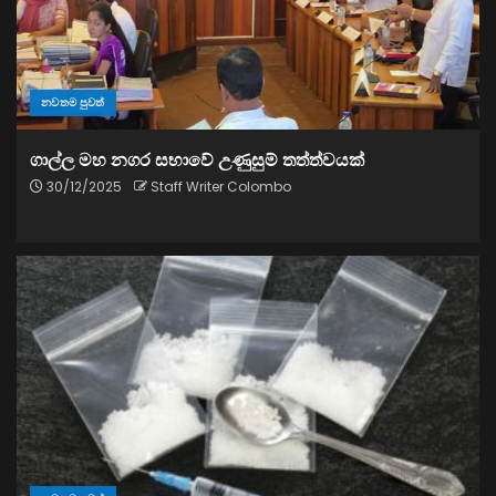
නවතම පුවත්
ගාල්ල මහ නගර සභාවේ උණුසුම් තත්ත්වයක්
30/12/2025
Staff Writer Colombo