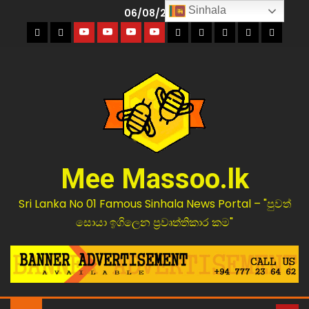
Sinhala
06/08/2026
Mee Massoo.lk
Sri Lanka No 01 Famous Sinhala News Portal – "පුවත්
සොයා ඉගිලෙන ප්‍රවෘත්තිකාර කම"