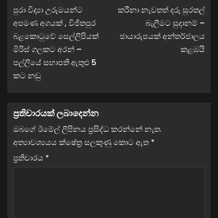
පුරා විද්‍යා උරුමයන්ට
කරීනා නැවතත් දරු සුරතල්
අපමණ අගයක් , විජිතපුර
බැලීමට සුදානම් –
බළකොටුවේ සෙල්ලිපියක්
ඡායාරුපයක් අන්තර්ජාලය
මිරිස් ගලකට අරන් –
කළඹයි
පල්ලියේ සභාපති ඇතුළු 5
කට නඩු
ප්‍රතිචාරයක් ලබාදෙන්න
ඔබගේ ඊමේල් ලිපිනය ප්‍රසිද්ධ කරන්නේ නැත.
අත්‍යාවශ්‍යයය ක්ෂේත්‍ර සලකුණු කොට ඇත
*
ප්‍රතිචාරය
*