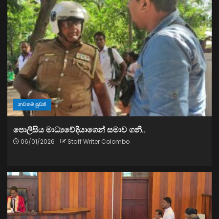
නවතම පුවත්
පොලිසිය මාධ්‍යවේදියාගෙන් සමාව ගනී..
06/01/2026
Staff Writer Colombo