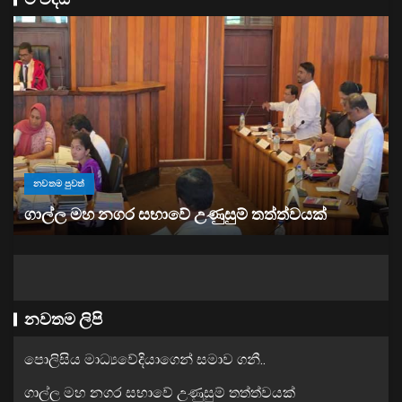
නවතම පුවත්
“ඉවත් වෙනු” තිබුණත්, මෙරට අයිස් මත්ද්‍රව්‍ය භාවිතය
ඉහළට
නවතම ලිපි
පොලිසිය මාධ්‍යවේදියාගෙන් සමාව ගනී..
ගාල්ල මහ නගර සභාවේ උණුසුම් තත්ත්වයක්