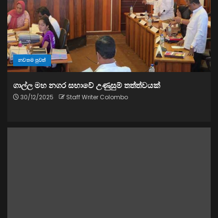
නවතම පුවත්
ගාල්ල මහ නගර සභාවේ උණුසුම් තත්ත්වයක්
30/12/2025
Staff Writer Colombo