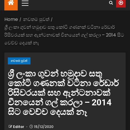
Home
නවතම පුවත්
ශ්‍රී ලංකා ගුවන් හමුදාව සතු කෝටි ගණනක් වටිනා රේඩාර්
රිසිවරයක් සහ ඇන්ටනාවක් චීනයෙන් ගල් කරලා – 2014 සිට
වෙච්ච දෙයක් නෑ
නවතම පුවත්
ශ්‍රී ලංකා ගුවන් හමුදාව සතු
කෝටි ගණනක් වටිනා රේඩාර්
රිසිවරයක් සහ ඇන්ටනාවක්
චීනයෙන් ගල් කරලා – 2014
සිට වෙච්ච දෙයක් නෑ
Editor
15/12/2020