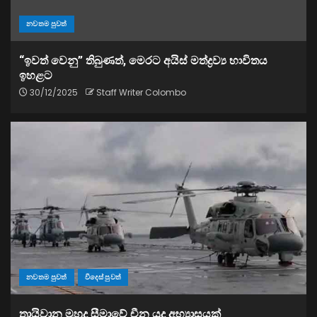
නවතම පුවත්
“ඉවත් වෙනු” තිබුණත්, මෙරට අයිස් මත්ද්‍රව්‍ය භාවිතය
ඉහළට
30/12/2025
Staff Writer Colombo
නවතම පුවත්
විදෙස් පුවත්
තායිවාන මුහුදු සීමාවේ චීන යුද අභ්‍යාසයක්