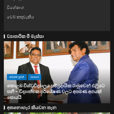
විශේෂාංග
වෙබ් කතුවැකිය
ව්‍යාපාරික මී මැස්සා
යට
ව්‍යාපාර
්
සතොසෙන් සුපර් වැඩක් ..
අතනොහැර කියවන තැන