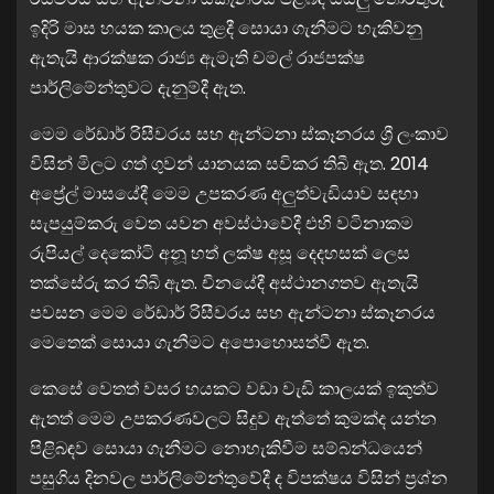
ඉදිරි මාස හයක කාලය තුළදී සොයා ගැනීමට හැකිවනු
ඇතැයි ආරක්ෂක රාජ්‍ය ඇමැති චමල් රාජපක්ෂ
පාර්ලිමේන්තුවට දැනුම්දී ඇත.
මෙම රේඩාර් රිසීවරය සහ ඇන්ටනා ස්කෑනරය ශ්‍රී ලංකාව
විසින් මිලට ගත් ගුවන් යානයක සවිකර තිබී ඇත. 2014
අප්‍රේල් මාසයේදී මෙම උපකරණ අලුත්වැඩියාව සඳහා
සැපයුම්කරු වෙත යවන අවස්ථාවේදී එහි වටිනාකම
රුපියල් දෙකෝටි අනූ හත් ලක්ෂ අසූ දෙදහසක් ලෙස
තක්සේරු කර තිබී ඇත. චීනයේදී අස්ථානගතව ඇතැයි
පවසන මෙම රේඩාර් රිසීවරය සහ ඇන්ටනා ස්කෑනරය
මෙතෙක් සොයා ගැනීමට අපොහොසත්වී ඇත.
කෙසේ වෙතත් වසර හයකට වඩා වැඩි කාලයක් ඉකුත්ව
ඇතත් මෙම උපකරණවලට සිදුව ඇත්තේ කුමක්ද යන්න
පිළිබඳව සොයා ගැනීමට නොහැකිවීම සම්බන්ධයෙන්
පසුගිය දිනවල පාර්ලිමේන්තුවේදී ද විපක්ෂය විසින් ප්‍රශ්න