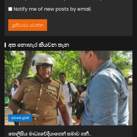
Notify me of new posts by email.
අත නොහැර කියවන තැන
නවතම පුවත්
පොලිසිය මාධ්‍යවේදියාගෙන් සමාව ගනී..