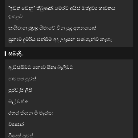
“ඉවත් වෙනු” තිබුණත්, මෙරට අයිස් මත්ද්‍රව්‍ය භාවිතය
ඉහළට
තායිවාන මුහුදු සීමාවේ චීන යුද අභ්‍යාසයක්
සුනාමි දුම්රිය එන්ජිම අද උදෑසන පණගැන්වී නැහැ
සබැඳි..
ඇවිස්සීමට නොව සිතා බැලීමට
නවතම පුවත්
පුරවැසි ලිපි
මල් වත්ත
රහස් කියන මී මැස්සා
ව්‍යාපාර
විදෙස් පුවත්