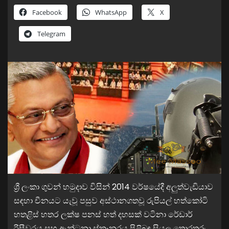
Facebook
WhatsApp
X
Telegram
ශ්‍රී ලංකා ගුවන් හමුදාව විසින් 2014 වර්ෂයේදී අලුත්වැඩියාව
සඳහා චීනයට යැවූ පසුව අස්ථානගතවූ රුපියල් හත්කෝටි
හතළිස් හතර ලක්ෂ පනස් හත් දහසක් වටිනා රේඩාර්
රිසීවරය සහ ඇන්ටනා ස්කෑනරය පිළිබඳ සියලු තොරතුරු