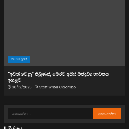
නවතම පුවත්
“ඉවත් වෙනු” තිබුණත්, මෙරට අයිස් මත්ද්‍රව්‍ය භාවිතය
ඉහළට
30/12/2025
Staff Writer Colombo
මී වදය