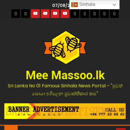
Sinhala
07/08/2026
Mee Massoo.lk
Sri Lanka No 01 Famous Sinhala News Portal – "පුවත්
සොයා ඉගිලෙන ප්‍රවෘත්තිකාර කම"