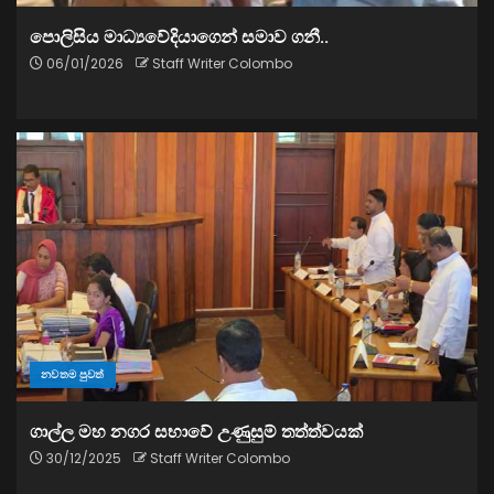
පොලිසිය මාධ්‍යවේදියාගෙන් සමාව ගනී..
06/01/2026
Staff Writer Colombo
නවතම පුවත්
ගාල්ල මහ නගර සභාවේ උණුසුම් තත්ත්වයක්
30/12/2025
Staff Writer Colombo