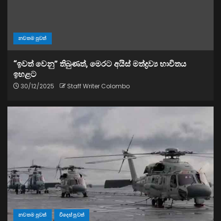
නවතම පුවත්
“ඉවත් වෙනු” තිබුණත්, මෙරට අයිස් මත්ද්‍රව්‍ය භාවිතය
ඉහළට
30/12/2025
Staff Writer Colombo
නවතම පුවත්
විදෙස් පුවත්