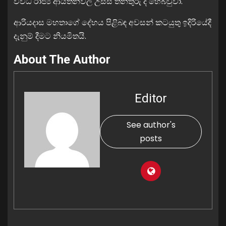
විවිධ රාජ්‍ය ආයතනවල උසස් තනතුරු ද හෙබවුවා.
ආරියදාස මහතාගේ දේහය පිළිබඳ අවසන් කටයුතු ඉදිරියේදී
දැනුම් දීමට නියමිතයි.
About The Author
Editor
See author's
posts