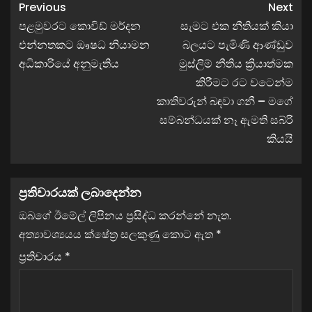
Previous
Next
පළමුවරට කොවිඩ් මර්දන
සැමට එක නීතියක් කියා
එන්නතකට ඖෂධ නියාමන
බලයට පැමිණි ආණ්ඩුව
අධිකාරියේ අනුමැතිය
මුස්ලිම් නීතිය ක්‍රියාත්මක
කිරීමට රට වටෙන්ම
කාතිවරුන් බඳවා ගනී – මගේ
සම්බන්ධයක් නෑ ඇමති සබ්රි
කියයි
ප්‍රතිචාරයක් ලබාදෙන්න
ඔබගේ ඊමේල් ලිපිනය ප්‍රසිද්ධ කරන්නේ නැත.
අත්‍යාවශ්‍යයය ක්ෂේත්‍ර සලකුණු කොට ඇත
*
ප්‍රතිචාරය
*