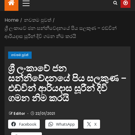
Home
නවතම පුවත්
ශ්‍රී ලංකාවේ ජන සන්නිවේදනයේ පිය සලකුණ – එඩ්වින්
ආරියදාස සූරීන් දිවි ගමන නිම කරයි
නවතම පුවත්
ශ්‍රී ලංකාවේ ජන
සන්නිවේදනයේ පිය සලකුණ –
එඩ්වින් ආරියදාස සූරීන් දිවි
ගමන නිම කරයි
Editor
22/01/2021
Facebook
WhatsApp
X