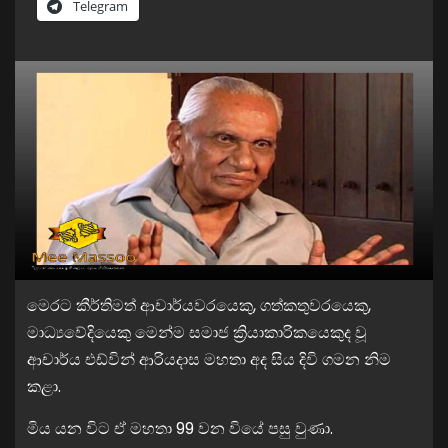
Telegram
මෙරට කීර්තිමත් ආචාර්යවරයෙකු, ගත්කතුවරයෙකු,
මාධ්‍යවේදියෙකු මෙන්ම සමාජ ක්‍රියාකාරිකයෙකුද වූ
ආචාර්ය එඩ්වින් ආරියදාස මහතා අද සිය දිවි ගමන නිම
කළා.
මිය යන විට ඒ මහතා 99 වන වියේ පසු වුණා.