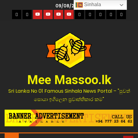
Sinhala
09/08/2026
Mee Massoo.lk
Sri Lanka No 01 Famous Sinhala News Portal – "පුවත්
සොයා ඉගිලෙන ප්‍රවෘත්තිකාර කම"