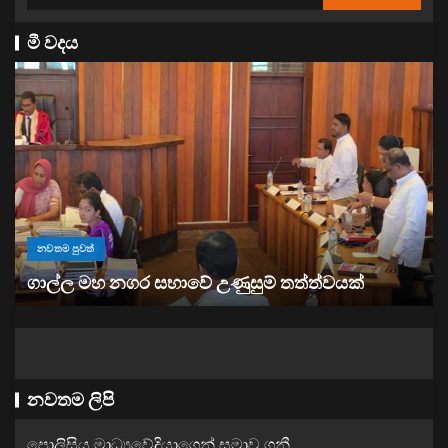
මී වදය
නවතම පුවත්
“ඉවත් වෙනු” තිබුණත්, මෙරට අයිස් මත්ද්‍රව්‍ය භාවිතය
ඉහළට
නවතම ලිපි
පොලිසිය මාධ්‍යවේදියාගෙන් සමාව ගනී..