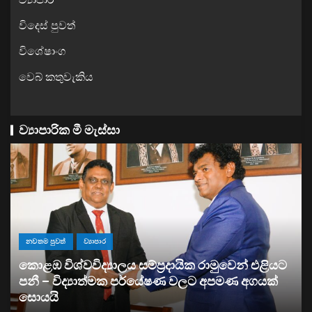
විදෙස් පුවත්
විශේෂාංග
වෙබ් කතුවැකිය
ව්‍යාපාරික මී මැස්සා
ව්‍යාපාර
සතොසෙන් සුපර් වැඩක් ..