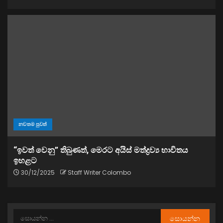
නවතම පුවත්
“ඉවත් වෙනු” තිබුණත්, මෙරට අයිස් මත්ද්‍රව්‍ය භාවිතය
ඉහළට
30/12/2025
Staff Writer Colombo