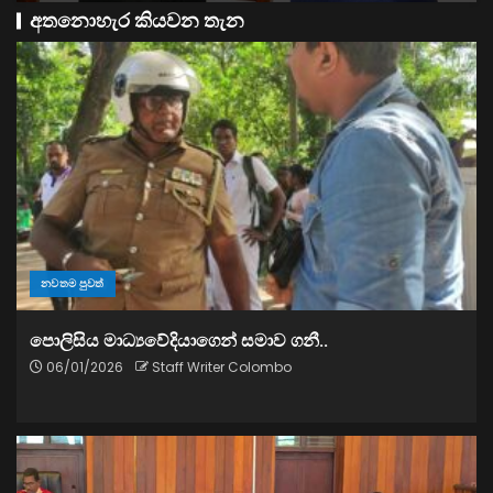
අතනොහැර කියවන තැන
නවතම පුවත්
පොලිසිය මාධ්‍යවේදියාගෙන් සමාව ගනී..
06/01/2026
Staff Writer Colombo