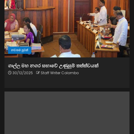
නවතම පුවත්
ගාල්ල මහ නගර සභාවේ උණුසුම් තත්ත්වයක්
30/12/2025
Staff Writer Colombo