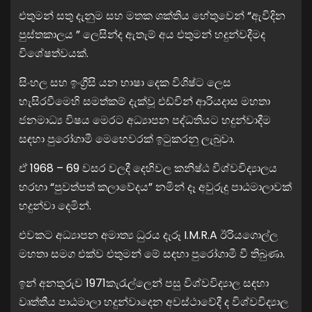
එතුමන් සතු දැනුම සහ මතක ශක්තිය හේතුවෙන් “ඇවිදින
පුස්තකාලය ” ලෙසින්ද ඇතැම් අය එතුමන් හදුන්වදීමද
විශේෂත්වයක්.
සිංහල සහ ඉංග්‍රීසි යන භාෂා දෙක විශිෂ්ට ලෙස
හැසිරවීමෙහි සමත්කම් දැක්වූ එඩ්වින් ආරියදාස මහතා
ජනමාධ්‍ය විෂය මෙරට අධ්‍යාපන පද්ධතියට හදුන්වාදීම
සඳහා පුරෝගාමී මෙහෙවරක් ඉටුකරනු ලැබුවා.
ඒ 1968 – 69 වසර වලදී දෙහිවල කනිෂ්ඨ විශ්වවිද්‍යාලය
හරහා “පුවත්පත් කලාවේදය” නමින් දෑ අවුරුදු පාඨමාලාවක්
හදුන්වා දෙමින්.
එවකට අධ්‍යාපන අමාත්‍ය ධුරය දැරූ I.M.R.A ඊරියගොල්ල
මහතා සමග එක්ව එතුමන් මේ සඳහා පුරෝගාමී වී තිබුණා.
ඉන් අනතුරුව 1971කැරැල්ලෙන් පසු විශ්වවිද්‍යාල සඳහා
වෘත්තීය පාඨමාලා හදුන්වාදෙන අවස්ථාවේදී ද විශ්වවිද්‍යාල