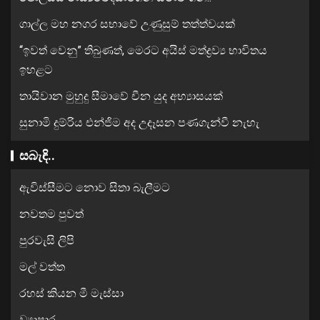
ගාල්ල මහ නගර සභාවේ උණුසුම් තත්ත්වයක්
“ඉවත් වෙනු” තිබුණත්, මෙරට අයිස් මත්ද්‍රව්‍ය භාවිතය
ඉහළට
තායිවාන මුහුදු සීමාවේ චීන යුද අභ්‍යාසයක්
සුනාමි දුම්රිය එන්ජිම අද උදෑසන පණගැන්වී නැහැ
සබැඳි..
ඇවිස්සීමට නොව සිතා බැලීමට
නවතම පුවත්
පුරවැසි ලිපි
මල් වත්ත
රහස් කියන මී මැස්සා
ව්‍යාපාර