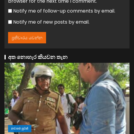
browser for the next time I comment.
Notify me of follow-up comments by email.
Notify me of new posts by email.
අත නොහැර කියවන තැන
නවතම පුවත්