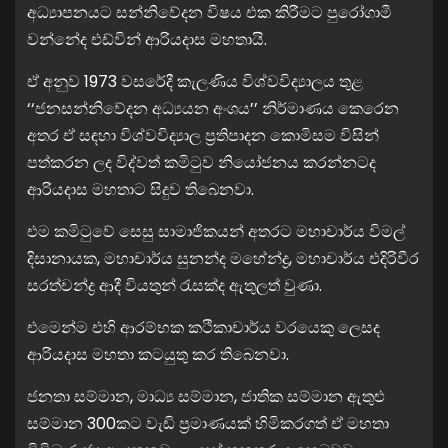
අධ්‍යාපනයට සන්නිවේදන විෂය එක කිරීමට පුරෝගාමී
වන්නේද එඩ්වින් ආරියදාස මහතායි.
ඒ අනුව 1973 වසරේදී කැලණිය විශ්වවිද්‍යාලය තුළ
‘‘ජනසන්නිවේදන අධ්‍යයන අංශය’’ නිර්මාණය කෙරෙන
අතර ඒ සඳහා විශ්වවිද්‍යාල ප්‍රතිපාදන කොමිසම විසින්
පත්කරන ලද විද්වත් කමිටුව නියෝජනය කරන්නටද
ආරියදාස මහතාට සිදුව තිබෙනවා.
එම කමිටුවේ සෙසු සාමාජිකයන් අතරට මහාචාර්ය විමල්
දිසානායක, මහාචාර්ය සුනන්ද මහේන්ද්‍ර, මහාචාර්ය එදිරිවීර
සරත්චන්ද්‍ර ආදී වියතුන් රැසක්ද ඇතුලත් වුණා.
එමෙන්ම එහි ආරම්භක කථිකාචාර්ය වරයෙකු ලෙසද
ආරියදාස මහතා කටයුතු කර තිබෙනවා.
ජනතා සම්මාන, මාධ්‍ය සම්මාන, ජාතික සම්මාන ඇතුළු
සම්මාන 300කට වැඩි ප්‍රමාණයක් හිමිකරගත් ඒ මහතා