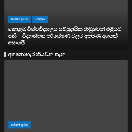
 පුවත්
ව්‍යාපාර
 විශ්වවිද්‍යාලය සම්ප්‍රදායික රාමුවෙන් එළියට
ව්‍යාපාර
 – විද්‍යාත්මක පර්යේෂණ වලට අපමණ අගයක්
යි
සතොසෙන්
අතනොහැර කියවන තැන
නවතම පුවත්