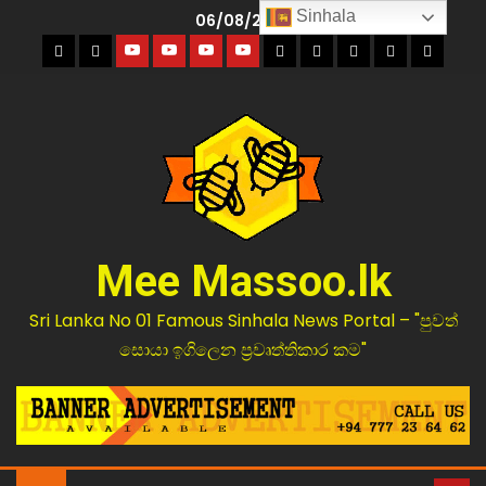
Sinhala
06/08/2026
Mee Massoo.lk
Sri Lanka No 01 Famous Sinhala News Portal – "පුවත්
සොයා ඉගිලෙන ප්‍රවෘත්තිකාර කම"