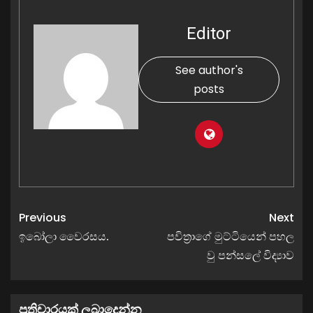
Editor
See author's
posts
Previous
Next
ඉබෝලා වෛරසය.
පවිත්‍රාගේ මුට්ටියෙන් පහල
වු පන්සලේ විද්‍යාව
ප්‍රතිචාරයක් ලබාදෙන්න