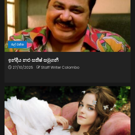
මල් වත්ත
ඉන්දීය නළු සතීෂ් සමුගනී
27/10/2025
Staff Writer Colombo