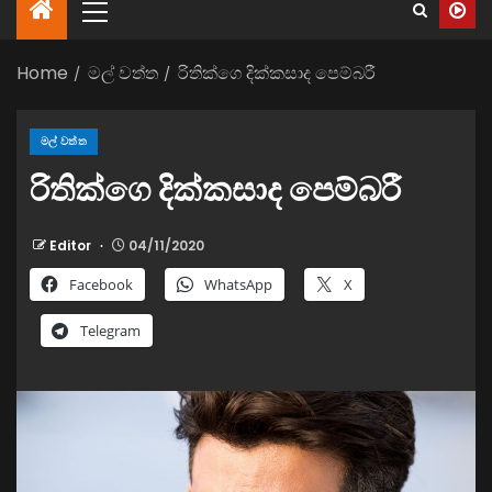
Home
මල් වත්ත
රිතික්ගෙ දික්කසාද පෙම්බරී
මල් වත්ත
රිතික්ගෙ දික්කසාද පෙම්බරී
Editor
04/11/2020
Facebook
WhatsApp
X
Telegram