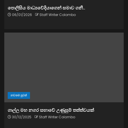
පොලිසිය මාධ්‍යවේදියාගෙන් සමාව ගනී..
06/01/2026
Staff Writer Colombo
නවතම පුවත්
ගාල්ල මහ නගර සභාවේ උණුසුම් තත්ත්වයක්
30/12/2025
Staff Writer Colombo