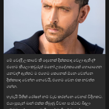
මේ⁣ වෙද්දී ලංකාවේ කී දෙනෙක් දික්කසාද වෙලා ඇති ද?
එහෙම කියලා කවුරුත් මනෝ උපදේශකයෙක් හොයාගෙන
යනවද? ඇත්තට ම එහෙම කෙනෙක් ඕනෙ වෙන්නෙ
දික්කසාද වෙන්න නෙවෙයි, එහෙම වෙන එක නවත්ත
ගන්න.
හැබැයි රිතික් රෝෂන් නම් වැඩ කරන්නෙ වෙනස් විදිහකට.
එයා සුසෑන් ඛාන් එක්ක තිබුණු විවාහ සංස්ථාව බිඳලා