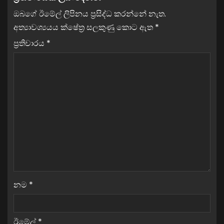
ඔබගේ ඊමේල් ලිපිනය ප්‍රසිද්ධ කරන්නේ නැත.
අත්‍යාවශ්‍යයය ක්ෂේත්‍ර සලකුණු කොට ඇත
*
ප්‍රතිචාරය
*
නම
*
ඊමේල්
*