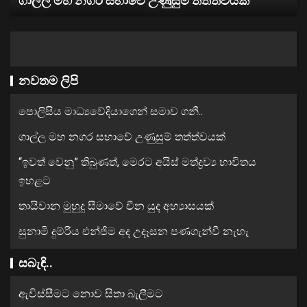
ණුසුම් තත්ත්වයක්
ඉහළට
නවතම ලිපි
පොලිසිය මාධ්‍යවේදියාගෙන් සමාව ගනී..
ගාල්ල මහ නගර සභාවේ උණුසුම් තත්ත්වයක්
“ඉවත් වෙනු” තිබුණත්, මෙරට අයිස් මත්ද්‍රව්‍ය භාවිතය
ඉහළට
තායිවාන මුහුදු සීමාවේ චීන යුද අභ්‍යාසයක්
සුනාමි දුම්රිය එන්ජිම අද උදෑසන පණගැන්වී නැහැ
සබැඳි..
ඇවිස්සීමට නොව සිතා බැලීමට