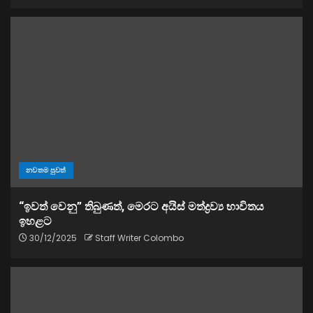
නවතම පුවත්
“ඉවත් වෙනු” තිබුණත්, මෙරට අයිස් මත්ද්‍රව්‍ය භාවිතය
ඉහළට
30/12/2025
Staff Writer Colombo