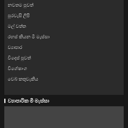
නවතම පුවත්
පුරවැසි ලිපි
මල් වත්ත
රහස් කියන මී මැස්සා
ව්‍යාපාර
විදෙස් පුවත්
විශේෂාංග
වෙබ් කතුවැකිය
ව්‍යාපාරික මී මැස්සා