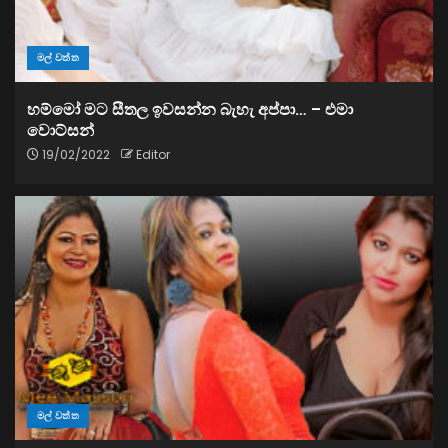
මල් වත්ත
හම්මෝ මට සීතල ඉවසන්න බැහැ අප්පා… – එමා
වොට්සන්
19/02/2022
Editor
මල් වත්ත