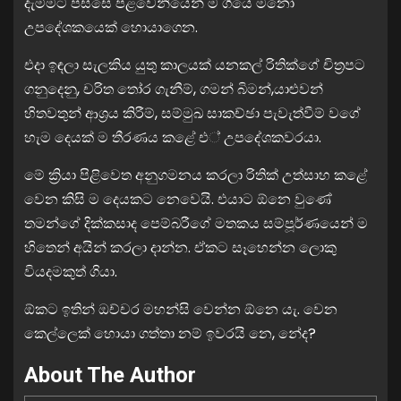
දැම්මට පස්සෙ පළවෙනියෙන් ම ගියේ මනෝ
උපදේශකයෙක් හොයාගෙන.
එදා ඉඳලා සැලකිය යුතු කාලයක් යනකල් රිතික්ගේ චිත්‍රපට
ගනුදෙනු, චරිත තෝර ගැනීම්, ගමන් බිමන්,යාළුවන්
හිතවතුන් ආශ්‍රය කිරීම්, සම්මුඛ සාකච්ඡා පැවැත්වීම් වගේ
හැම දෙයක් ම තීරණය කළේ එ් උපදේශකවරයා.
මේ ක්‍රියා පිළිවෙත අනුගමනය කරලා රිතික් උත්සාහ කළේ
වෙන කිසි ම දෙයකට නෙවෙයි. එයාට ඕනෙ වුණේ
තමන්ගේ දික්කසාද පෙම්බරීගේ මතකය සම්පූර්ණයෙන් ම
හිතෙන් අයින් කරලා දාන්න. ඒකට සෑහෙන්න ලොකු
වියදමකුත් ගියා.
ඕකට ඉතින් ඔච්චර මහන්සි වෙන්න ඕනෙ යැ. වෙන
කෙල්ලෙක් හොයා ගත්තා නම් ඉවරයි නෙ, නේද?
About The Author