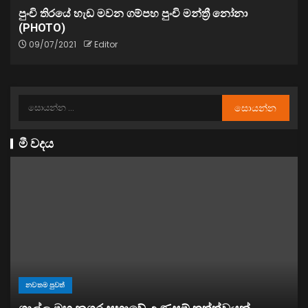
පුංචි තිරයේ හැඩ මවන ගම්පහ පුංචි මන්ත්‍රී නෝනා
(PHOTO)
09/07/2021
Editor
මී වදය
නවතම පුවත්
“ඉවත් වෙනු” තිබුණත්, මෙරට අය