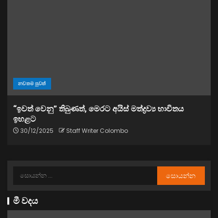
නවතම පුවත්
“ඉවත් වෙනු” තිබුණත්, මෙරට අයිස් මත්ද්‍රව්‍ය භාවිතය
ඉහළට
30/12/2025
Staff Writer Colombo
මී වදය