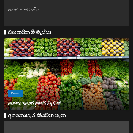
වෙබ් කතුවැකිය
ව්‍යාපාරික මී මැස්සා
ව්‍යාපාර
සතොසෙන් සුපර් වැඩක් ..
අතනොහැර කියවන තැන