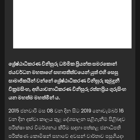
ශ්‍රේෂ්ඨාධිකරණ විනිසුරු ධම්මික ප්‍රියන්ත සමරකොන්
ජයවර්ධන මහතාගේ සභාපතිත්වයෙන් යුත් එහි සෙසු
සාමාජිකයින් වන්නේ ශ්‍රේෂ්ඨාධිකරණ විනිසුරු කුමුදුනී
වික්‍රමසිංහ, අභියාචනාධිකරණ විනිසුරු රත්නප්‍රිය ගුරුසිංහ
යන මහත්ම මහත්මීන් ය.
2015 ජනවාරි මස 08 වන දින සිට 2019 නොවැම්බර් 16
වන දින දක්වා කාලය තුළ දේශපාලන පළිගැනීම් පිළිබඳව
පරීක්ෂා කර විමර්ශනය කිරීම සඳහා පත්කළ ජනාධිපති
පරීක්ෂණ කොමිෂන් සභාවේ අවසන් වාර්තාව පසුගියදා