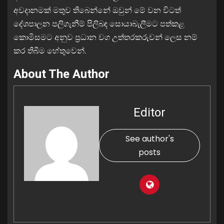
අවදානමක් මතුව තිබෙන්නේ ඔවුන් මේ වන විටත්
දේශපාලන පලිගැනීම් පිලිබඳ සොයාබැලීමට පත්කළ
කොමිසමට අනුව ප්‍රධාන වග උත්තරකරුවන් ලෙස නම්
කර තිබීම හේතුවෙන්.
About The Author
Editor
See author's
posts