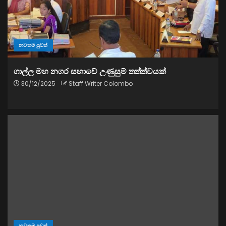
නවතම පුවත්
ගාල්ල මහ නගර සභාවේ උණුසුම් තත්ත්වයක්
30/12/2025
Staff Writer Colombo
නවතම පුවත්