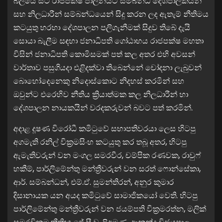
බලයේ සිටි රාජපක්ෂ පාලනයට සම්බන්ධ දේශපාලකයින්
සහ නිලධාරීන් සම්බන්ධයෙන් සිදු කරන ලද ඇතැම් නීතිමය
කටයුතු හරහා දේශපාලන පලිගැනීමක් සිදුව තිබේ දැයි
සොයා බැලීම සඳහා ජනාධිපති ගෝඨාභය රාජපක්ෂ මහතා
විසින් ජනාධිපති කොමිසමක් පත් කල අතර එහි අවසන්
වාර්තාව පසුගියදා එළිදක්වා තිබෙන්නේ චෝදනා ලැබුවන්
බොහෝදෙනෙකු නිදොස්කොට නිදහස් කරමින් සහ
ඔවුන්ට එරෙහිව නීතිය ක්‍රියාත්මක කල නිලධාරීන් හා
දේශපාලන නායකයින් වරදකරුවන් බවට පත් කරමින්.
අදාළ දූෂණ විරෝධී කමිටුවේ සභාපතිවරයා ලෙස හිටපු
අගමැති රනිල් වික්‍රමසිංහ කටයුතු කර තබූ අතර, හිටපු
ඇමැතිවරුන් වන මංගල සමරවීර, චම්පික රණවක, රාවුෆ්
හකීම්, පාර්ලිමේන්තු මන්ත්‍රීවරුන් වන සරත් ෆොන්සේකා,
ආර්. සම්බන්ධන්, එම්.ඒ. සුමන්තිරන්, අනුර කුමාර
දිසානායක යන අයද කමිටුවේ සාමාජිකයෝ වෙති. හිටපු
පාර්ලිමේන්තු මන්ත්‍රීවරුන් වන ජයම්පති වික්‍රමරත්න, මලික්