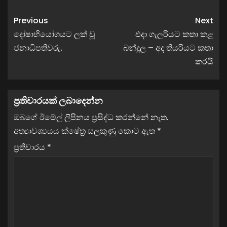
Previous
Next
දෝෂාභියෝගයට ලක් වූ
එදා ගැලරියට කතා කළ
ජනාධිපතිවරු.
බන්දුල – අද තියරියට කතා
කරයි
ප්‍රතිචාරයක් ලබාදෙන්න
ඔබගේ ඊමේල් ලිපිනය ප්‍රසිද්ධ කරන්නේ නැත.
අත්‍යාවශ්‍යයය ක්ෂේත්‍ර සලකුණු කොට ඇත
*
ප්‍රතිචාරය
*