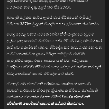
දෙපාර්තමේන්තුවේ හිටපු ප්‍රධානි ශානි අබේසේකර
මහතාගේ නම ද ඇතුළත් කර තිබෙනවා.
අගමැති ලේකම් කාර්යාලයේ වැය ශීර්ෂයෙන් රුපියල්
මිලියන 3371ක මුදලක් වියදම් සඳහා ලබාගෙන තිබෙනවා.
පොදු දේපළ පනත යටතේ දණ්ඩ නීති සංග්‍රහයේ දඬුවම්
ලැබිය යුතු සාපරාධී විශ්වාසය කඩ කිරීමේ වරද එමගින් කර
ඇති බව කොමිෂන් සභාව නිර්දේශ කර ඇත. රාජ්‍ය නොවන
සංවිධානයක් වන දූෂණ මර්දන කමිටුවේ රැස්වීම්
පැවැත්වීම සඳහා රාජ්‍ය ආයතනයක් වන අරලියගහ
මන්දිරය පාවිච්චි කිරීමෙන් පොදු දේපළ අවභාවිත කර ඇති
බවද කොමිෂන් සභාව නිර්දේශ කර තිබේ.
ඒ අනුව එම ජනාධිපති පරීක්ෂණ කොමිෂන් සභාවේ
අවසන් වාර්තාවේ නිර්දේශ ක්‍රියාත්මක කිරීමට ජනාධිපති
ගෝඨාභය රාජපක්ෂ මහතා විසින්
විශේෂ ජනාධිපති
පරීක්ෂණ කොමිෂන් සභාවක් පත්කර තිබෙනවා.