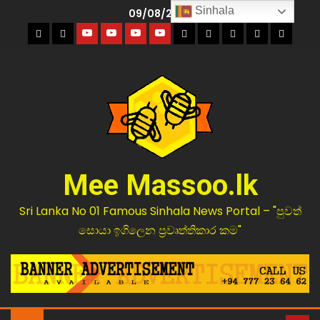
Sinhala
09/08/2026
Mee Massoo.lk
Sri Lanka No 01 Famous Sinhala News Portal – "පුවත්
සොයා ඉගිලෙන ප්‍රවෘත්තිකාර කම"