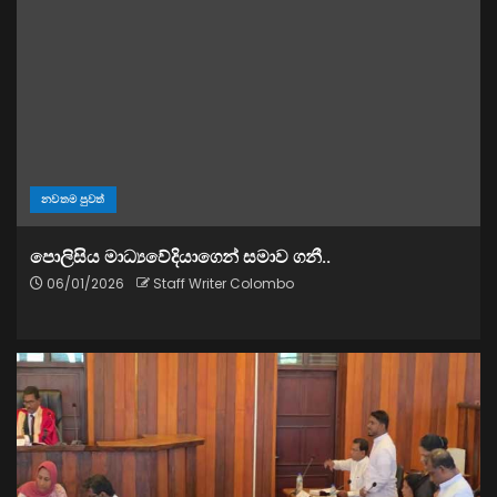
නවතම පුවත්
පොලිසිය මාධ්‍යවේදියාගෙන් සමාව ගනී..
06/01/2026
Staff Writer Colombo