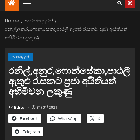
Home
නවතම පුවත්
රනිල්,අනුර,ෆොන්සේකා,පාඨලී ඇතුළු රැසකට ප්‍රජා අයිතියත්
අහිමිවන ලකුණු
නවතම පුවත්
රනිල්,අනුර,ෆොන්සේකා,පාඨලී
ඇතුළු රැසකට ප්‍රජා අයිතියත්
අහිමිවන ලකුණු
Editor
31/01/2021
Facebook
WhatsApp
X
Telegram