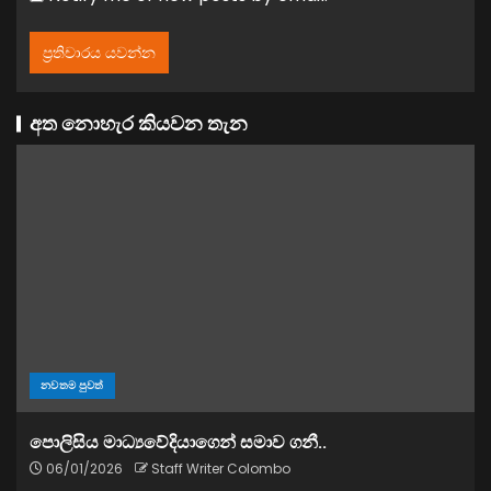
අත නොහැර කියවන තැන
නවතම පුවත්
පොලිසිය මාධ්‍යවේදියාගෙන් සමාව ගනී..
06/01/2026
Staff Writer Colombo