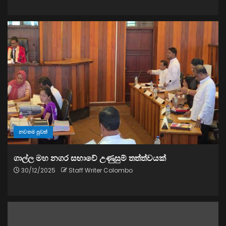
නවතම පුවත්
ගාල්ල මහ නගර සභාවේ උණුසුම් තත්ත්වයක්
30/12/2025
Staff Writer Colombo