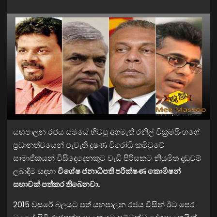
යහපාලන රජය සමයේ හිටපු අගමැති රනිල් වික්‍රමසිංහගේ
ප්‍රධානත්වයෙන් පැවැති දූෂණ විරෝධී කමිටුවේ
සාමාජිකයන් විසිදෙදෙනකුට වැඩි පිරිසකට නියමිත දඬුවම්
ලබාදීම සඳහා
විශේෂ ජනාධිපති පරීක්ෂණ කොමිෂන්
සභාවක් පත්කර තිබෙනවා.
2015 වසරේ බලයට පත් යහපාලන රජය විසින් ඊට පෙර