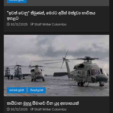
“ඉවත් වෙනු” තිබුණත්, මෙරට අයිස් මත්ද්‍රව්‍ය භාවිතය
ඉහළට
30/12/2025
Staff Writer Colombo
නවතම පුවත්
විදෙස් පුවත්
තායිවාන මුහුදු සීමාවේ චීන යුද අභ්‍යාසයක්
30/12/2025
Staff Writer Colombo