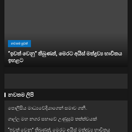
නවතම පුවත්
“ඉවත් වෙනු” තිබුණත්, මෙරට අයිස් මත්ද්‍රව්‍ය භාවිතය
ඉහළට
නවතම ලිපි
පොලිසිය මාධ්‍යවේදියාගෙන් සමාව ගනී..
ගාල්ල මහ නගර සභාවේ උණුසුම් තත්ත්වයක්
“ඉවත් වෙනු” තිබුණත්, මෙරට අයිස් මත්ද්‍රව්‍ය භාවිතය