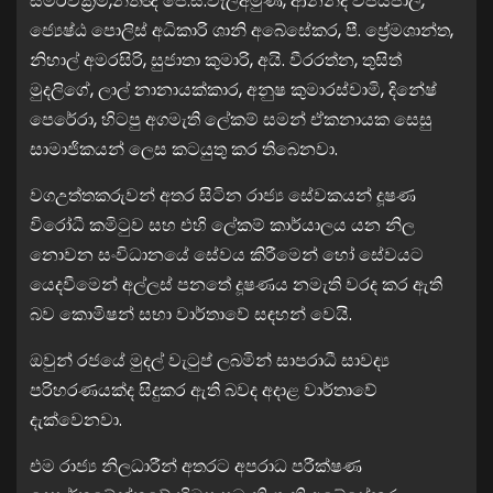
සමරවික්‍රම,නීතිඥ ජේ.සී.වැලිඅමුණ, ආනන්ද විජයපාල,
ජ්‍යෙෂ්ඨ පොලිස් අධිකාරි ශානි අබේසේකර, පී. ප්‍රේමශාන්ත,
නිහාල් අමරසිරි, සුජාතා කුමාරි, අයි. වීරරත්න, තුසිත්
මුදලිගේ, ලාල් නානායක්කාර, අනුෂ කුමාරස්වාමි, දිනේෂ්
පෙරේරා, හිටපු අගමැති ලේකම් සමන් ඒකනායක සෙසු
සාමාජිකයන් ලෙස කටයුතු කර තිබෙනවා.
වගඋත්තකරුවන් අතර සිටින රාජ්‍ය සේවකයන් දූෂණ
විරෝධී කමිටුව සහ එහි ලේකම් කාර්යාලය යන නිල
නොවන සංවිධානයේ සේවය කිරීමෙන් හෝ සේවයට
යෙදවීමෙන් අල්ලස් පනතේ දූෂණය නමැති වරද කර ඇති
බව කොමිෂන් සභා වාර්තාවේ සඳහන් වෙයි.
ඔවුන් රජයේ මුදල් වැටුප් ලබමින් සාපරාධී සාවද්‍ය
පරිහරණයක්ද සිදුකර ඇති බවද අදාළ වාර්තාවේ
දැක්වෙනවා.
එම රාජ්‍ය නිලධාරීන් අතරට අපරාධ පරීක්ෂණ