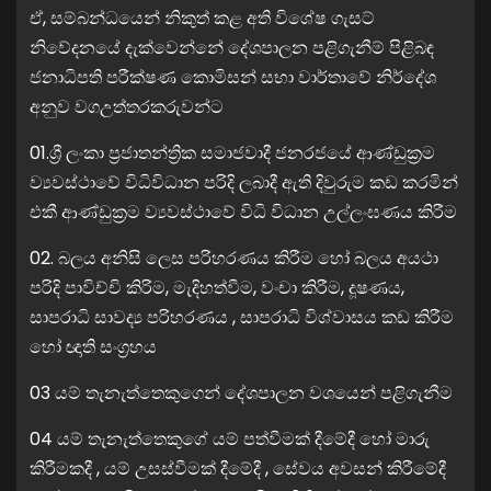
ඒ, සම්බන්ධයෙන් නිකුත් කළ අති විශේෂ ගැසට්
නිවේදනයේ දැක්වෙන්නේ දේශපාලන පළිගැනීම් පිළිබඳ
ජනාධිපති පරීක්ෂණ කොමිසන් සභා වාර්තාවේ නිර්දේශ
අනුව වගඋත්තරකරුවන්ට
01.ශ්‍රී ලංකා ප්‍රජාතන්ත්‍රික සමාජවාදී ජනරජයේ ආණ්ඩුක්‍රම
ව්‍යවස්ථාවේ විධිවිධාන පරිදි ලබාදී ඇති දිවුරුම කඩ කරමින්
එකී ආණ්ඩුක්‍රම ව්‍යවස්ථාවේ විධි විධාන උල්ලංඝණය කිරීම
02. බලය අනිසි ලෙස පරිහරණය කිරීම හෝ බලය අයථා
පරිදි පාවිච්චි කිරිම, මැදිහත්වීම, වංචා කිරීම, දූෂණය,
සාපරාධි සාවද්‍ය පරිහරණය , සාපරාධි විශ්වාසය කඩ කිරීම
හෝ ඥාති සංග්‍රහය
03 යම් තැනැත්තෙකුගෙන් දේශපාලන වශයෙන් පළිගැනීම
04 යම් තැනැත්තෙකුගේ යම් පත්වීමක් දීමේදී හෝ මාරු
කිරීමකදී , යම් උසස්වීමක් දීමේදී , සේවය අවසන් කිරීමේදී