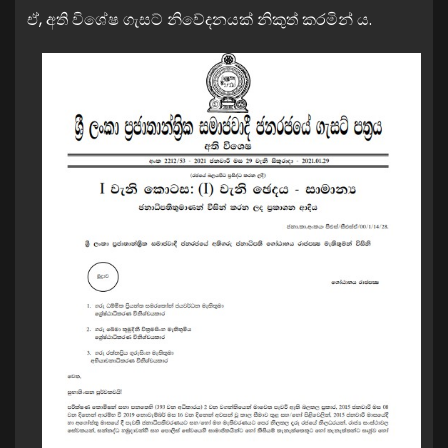
ඒ, අති විශේෂ ගැසට් නිවේදනයක් නිකුත් කරමින් ය.