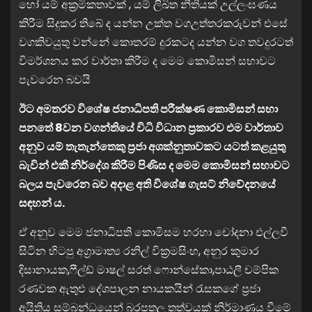
හෝ යම් අක්‍රමිකතාවක් , යම් ලිඛිත නීතියක් උල්ලංඝණය
කිරීම සිදුකර තිබේ ද යන්න උක්ත වගඋත්තරකරුවන් එසේ
වගකිවයුතු වන්නේ කොතරම් දුරකටද යන්න වග තවදුරටත්
විමර්ශනය කර වාර්තා කිරීම ද මෙම කොමිසන් සභාවට
පැවරෙන බවයි
ඊට අමතරව විශේෂ ජනාධිපති පරීක්ෂණ කොමිසන් සභා
පනතේ 8වන වගන්තියේ විධි විධාන ප්‍රකාරව එම වාර්තාව
අනුව යම් තැතැන්තෙකු ප්‍රජා අශක්නුතාවකට යටත් කළයුතු
බැවින් එකී නිර්දේශ කිරීම පිණිස ද මෙම කොමිසන් සභාවට
බලය පැවරෙන බව අදාළ අති විශේෂ ගැසට් නිවේදනයේ
සඳහන් ය.
ඒ අනුව මෙම ජනාධිපති කොමිසම හරහා චෝදනා එල්ලවී
සිටින හිටපු අග්‍රාමාත්‍ය රනිල් වික්‍රමසිංහ, අනුර කුමාර
දිසානායක,ෆීල්ඩ් මාෂල් සරත් ෆොන්සේකා,පාඨලී චම්පික
රණවක ඇතුළු දේශපාලන නායකයින් රැසකගේ ප්‍රජා
අයිතිය සම්බන්ධයෙන් බරපතල තත්වයක් නිර්මාණය වීමේ