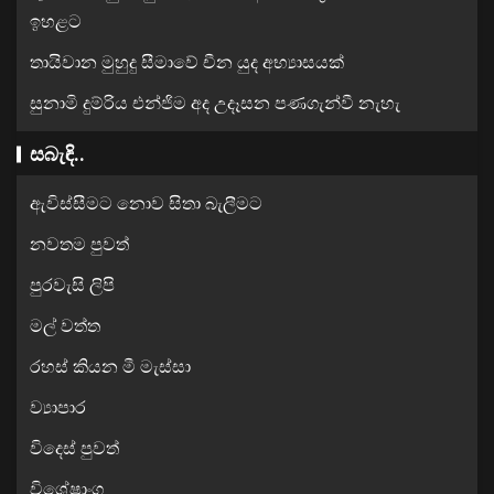
ඉහළට
තායිවාන මුහුදු සීමාවේ චීන යුද අභ්‍යාසයක්
සුනාමි දුම්රිය එන්ජිම අද උදෑසන පණගැන්වී නැහැ
සබැඳි..
ඇවිස්සීමට නොව සිතා බැලීමට
නවතම පුවත්
පුරවැසි ලිපි
මල් වත්ත
රහස් කියන මී මැස්සා
ව්‍යාපාර
විදෙස් පුවත්
විශේෂාංග