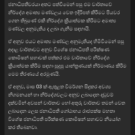
ජනාධිපතිවරයා අතට පත්වීමෙන් පසු එම වාර්තාවේ
නිර්දේශ අමාත්‍ය මණ්ඩලය වෙත ඉදිරිපත් කිරීමට පියවර
ගෙන තිබුණේ එකී නිර්දේශ ක්‍රියාත්මක කිරීමට අමාත්‍ය
මණ්ඩල අනුමැතිය ද ලබා ගැනීම සඳහායි.
ඒ අනුව එයට අමාත්‍ය මණ්ඩල අනුමැතියද හිමිවීමෙන් පසු
අදාළ වාර්තාවට අනුව විශේෂ ජනාධිපති පරීක්ෂණ
කොමිෂන් සභාවක් පත්කර එම වාර්තාවේ නිර්දේශ
ක්‍රියාත්මක කිරීම සඳහා සුදුසු යාන්ත්‍රණයක් නිර්මාණය කිරීම
මෙම තීරණයේ අරමුණයි.
ඒ අනුව, මාස 03 ක් ඇතුළත විමර්ශන සිදුකර අවශ්‍ය
නිගමනයන් හා නිර්දේශවලට අනුව ලබාදෙන දඬුවම්
දක්වමින් අවසන් වාර්තාව හෝ අතුරු වාර්තාව තමන් වෙත
ලබාදෙන ලෙස ජනාධිපති ගෝඨාභය රාජපක්ෂ මහතා
විශේෂ ජනාධිපති පරීක්ෂණ කොමිෂන් සභාවට නියෝග
කර තිබෙනවා.