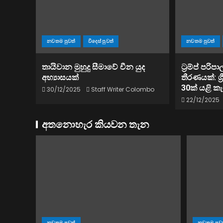
නවතම පුවත්
විදෙස් පුවත්
නවතම පුවත්
තායිවාන මුහුදු සීමාවේ චීන යුද
ට්‍රම්ප් පරි
අභ්‍යාසයක්
තීරණයක්: ශ්‍
30ක් යළි කැ
30/12/2025
Staff Writer Colombo
22/12/2025
අතනොහැර කියවන තැන
නවතම පුවත්
නවතම පුව