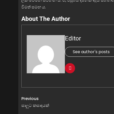
ලක් වෙමින් සිටින්නී ය. ඒ, පසුගිය දිනෙක ඇය සහභාග
වීමත් සමඟ ය.
About The Author
Editor
See author's posts
Previous
සාලුට කසාදයක්