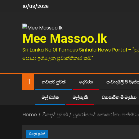
10/08/2026
Mee Massoo.lk
Sri Lanka No 01 Famous Sinhala News Portal – "පු
සොයා ඉගිලෙන ප්‍රවෘත්තිකාර කම"
නවතම පුවත්
දෙබරය
සංවාදශීලී මී මැස්
මල් වත්ත
මල්පැණි
ව්‍යාපාරික මී මැස්සා
Home
විදෙස් පුවත්
යුරෝපයේ කොරෝනා තත්ත්වය
විදෙස් පුවත්