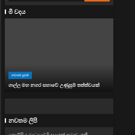
මී වදය
නවතම පුව
නවතම පුවත්
“ඉවත් වෙ
ගාල්ල මහ නගර සභාවේ උණුසුම් තත්ත්වයක්
භාවිතය
නවතම ලිපි
පොලිසිය මාධ්‍යවේදියාගෙන් සමාව ගනී..