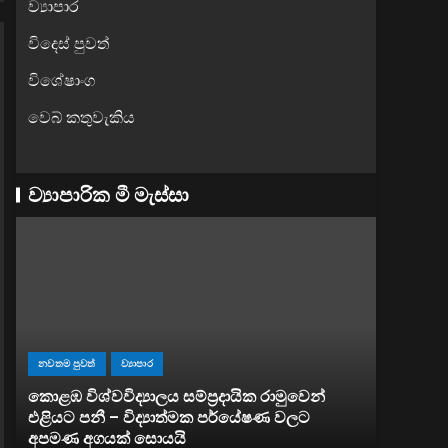
ව්‍යාපාර
විදෙස් පුවත්
විශේෂාංග
වෙබ් කතුවැකිය
ව්‍යාපාරික මී මැස්සා
නවතම පුවත්
ව්‍යාපාර
කොළඹ විශ්වවිද්‍යාලය සම්ප්‍රදායික රාමුවෙන්
ව්‍යාපාර
්
එළියට පනී – විද්‍යාත්මක පර්යේෂණ වලට
අපමණ අගයක් සොයයි
සතොසෙන්