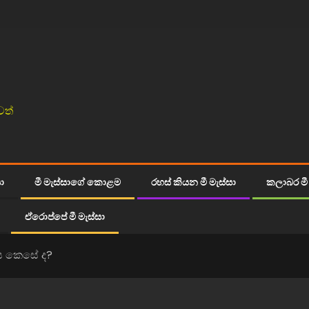
වත්
සා
මී මැස්සාගේ කොළම
රහස් කියන මී මැස්සා
කලාබර මී 
ඒරොප්පේ මී මැස්සා
 කෙසේ ද?