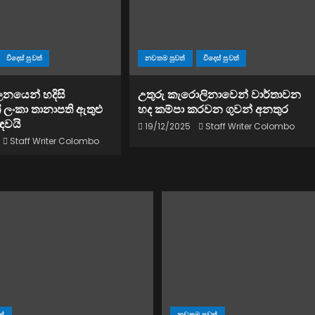
විදෙස් පුවත්
නවතම පුවත්
විදෙස් පුවත්
පාලනයෙන් හදිසි
උතුරු කැරොලිනාවෙන් වාර්තාවන
රී ලංකා තානාපති ඇතුළු
හද කම්පා කරවන ගුවන් අනතුර
ඳවයි
19/12/2025
Staff Writer Colombo
Staff Writer Colombo
ත්
නවතම පුවත්