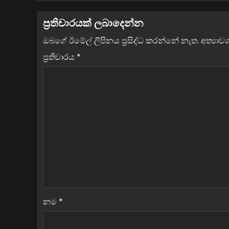
ප්‍රතිචාරයක් ලබාදෙන්න
ඔබගේ ඊමේල් ලිපිනය ප්‍රසිද්ධ කරන්නේ නැත.
අත්‍යා
ප්‍රතිචාරය
*
ව්‍යාපාර
නම
*
ලංකාවේ ආර්ථිකය හාන්සියි : ෆිච් ර
බංකොලොත් අඩියේ තබා වාර්තා කර