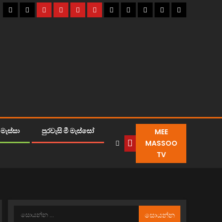
MEE
මැස්සා
පුරවැසි මී මැස්සෝ
MASSOO
TV