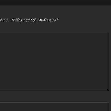
වශ්‍යයය ක්ෂේත්‍ර සලකුණු කොට ඇත
*
ව්‍යාපාර
කිරිසප්පයින්ට අහිතකර සබන් විකුණූ සමාගම
ේටින් ලංකාව
වරද පිළිගනී – ජනතාවට ප්‍රවේශම් වන්නැයි දැනුම
යි
දීමක්