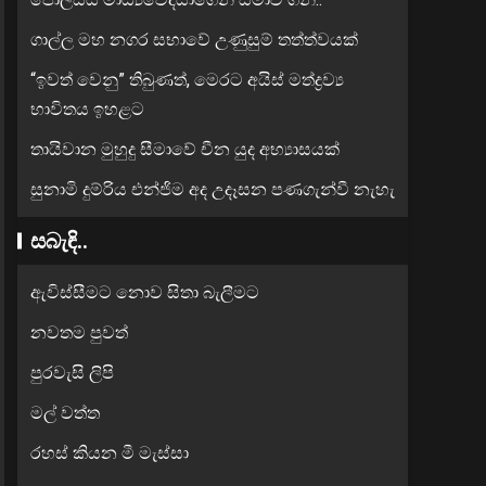
ගාල්ල මහ නගර සභාවේ උණුසුම් තත්ත්වයක්
“ඉවත් වෙනු” තිබුණත්, මෙරට අයිස් මත්ද්‍රව්‍ය
භාවිතය ඉහළට
තායිවාන මුහුදු සීමාවේ චීන යුද අභ්‍යාසයක්
සුනාමි දුම්රිය එන්ජිම අද උදෑසන පණගැන්වී නැහැ
සබැඳි..
ඇවිස්සීමට නොව සිතා බැලීමට
නවතම පුවත්
පුරවැසි ලිපි
මල් වත්ත
රහස් කියන මී මැස්සා