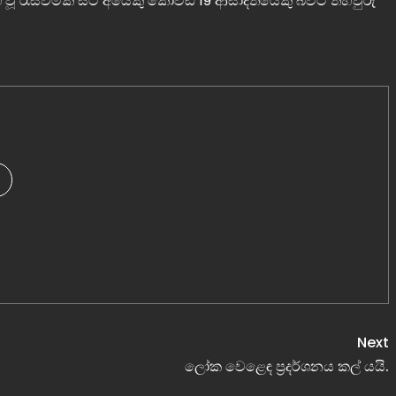
ී වූ රැස්වීමක සිටි අයෙකු කොවිඩ් 19 ආසාදිතයෙකු බවට තහවුරු
Next
ලෝක වෙළෙඳ ප්‍රදර්ශනය කල් යයි.