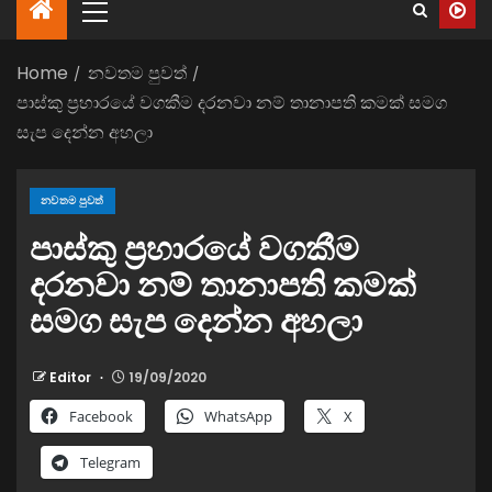
Home
නවතම පුවත්
පාස්කු ප්‍රහාරයේ වගකීම දරනවා නම් තානාපති කමක් සමග
සැප දෙන්න අහලා
නවතම පුවත්
පාස්කු ප්‍රහාරයේ වගකීම
දරනවා නම් තානාපති කමක්
සමග සැප දෙන්න අහලා
Editor
19/09/2020
Facebook
WhatsApp
X
Telegram