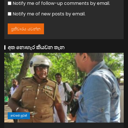
Notify me of follow-up comments by email.
Notify me of new posts by email.
අත නොහැර කියවන තැන
නවතම පුවත්