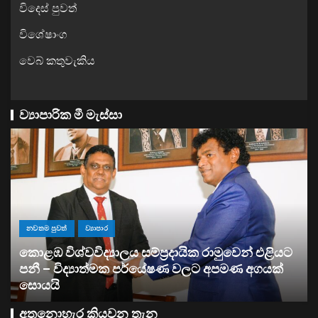
විදෙස් පුවත්
විශේෂාංග
වෙබ් කතුවැකිය
ව්‍යාපාරික මී මැස්සා
ව්‍යාපාර
සතොසෙන් සුපර් වැඩක් ..
අතනොහැර කියවන තැන