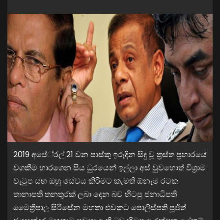
2019 අපේ‍්‍රල් 21 වන පාස්කු ඉරුදින සිදු වූ ත‍්‍රස්ත ප‍්‍රහාරයේ
වගකීම භාරගෙන සිය ධුරයෙන් ඉල්ලා අස් වුවහොත් විශ්‍රාම
වැටුප සහ ඔහු සේවය කිරීමට කැමති ඕනෑම රටක
තානාපති තනතුරක් ලබා දෙන බව හිටපු ජනාධිපති
මෛත්‍රීපාල සිරිසේන මහතා එවකට පොලිස්පති පූජිත්