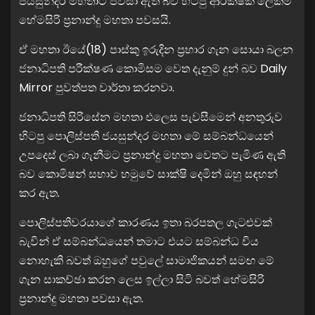
ජයසුන්දර මහතාට පවසා ඇති බව හිටපු ආරක්ෂක ලේකම්
හේමසිරි ප්‍රනාන්දු මහතා පවසයි.
ඒ මහතා ඊයේ(18) පාස්කු ඉරුදින ප්‍රහාර ගැන සොයා බලන
ජනාධිපති පරීක්ෂණ කොමිසම වෙත දැනුම් දුන් බව Daily
Mirror පුවත්පත වාර්තා කරනවා.
ජනාධිපති සිරිසේන මහතා එලෙස පැවසීමෙන් අනතුරුව
හිටපු පොලිස්පති ජයසුන්දර මහතා මේ සම්බන්ධයෙන්
උපදෙස් ලබා ගැනීමට ප්‍රනාන්දු මහතා වෙතට පැමිණ ඇති
බව කොමිෂන් සභාව හමුවේ සාක්ෂි දෙමින් ඔහු සඳහන්
කර ඇත.
පොලිස්පතිවරයාගේ කාරණය ඉතා බරපතල ගැටළුවක්
බැවින් ඒ සම්බන්ධයෙන් තමාට එයට සම්බන්ධ විය
නොහැකි බවත් ඔහුගේ පවුලේ සාමාජිකයන් සමඟ මේ
ගැන සාකච්ඡා කරන ලෙස ඉල්ලා සිටි බවත් හේමසිරි
ප්‍රනාන්දු මහතා පවසා ඇත.