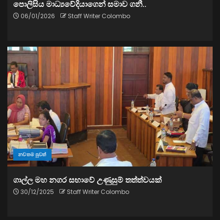
පොලිසිය මාධ්‍යවේදියාගෙන් සමාව ගනී..
06/01/2026
Staff Writer Colombo
නවතම පුවත්
ගාල්ල මහ නගර සභාවේ උණුසුම් තත්ත්වයක්
30/12/2025
Staff Writer Colombo