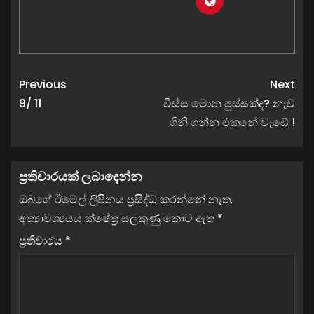
Previous
Next
9/ 11
විස්ස මොන පුස්සක්ද? නැව
ගිනි ගන්න එකනේ වැඩේ !
ප්‍රතිචාරයක් ලබාදෙන්න
ඔබගේ ඊමේල් ලිපිනය ප්‍රසිද්ධ කරන්නේ නැත.
අත්‍යාවශ්‍යයය ක්ෂේත්‍ර සලකුණු කොට ඇත
*
ප්‍රතිචාරය
*