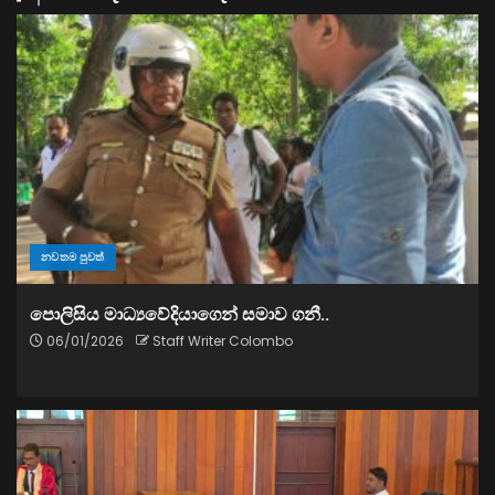
නවතම පුවත්
පොලිසිය මාධ්‍යවේදියාගෙන් සමාව ගනී..
06/01/2026
Staff Writer Colombo