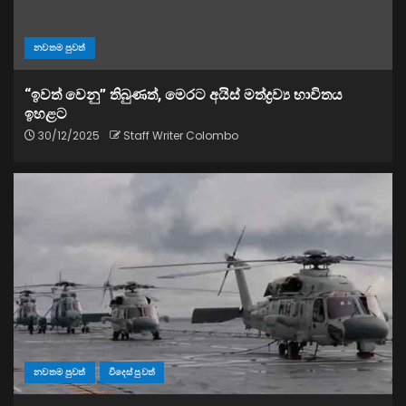
නවතම පුවත්
“ඉවත් වෙනු” තිබුණත්, මෙරට අයිස් මත්ද්‍රව්‍ය භාවිතය
ඉහළට
30/12/2025
Staff Writer Colombo
නවතම පුවත්
විදෙස් පුවත්