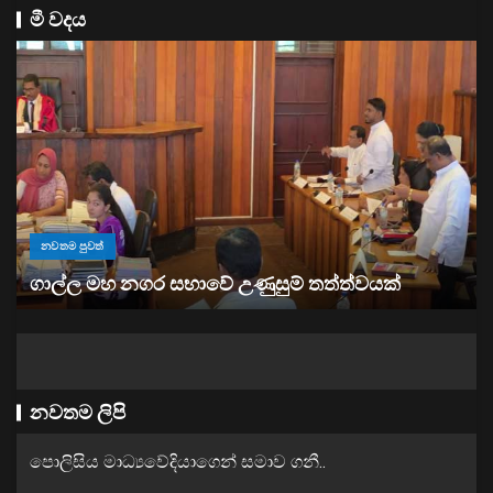
මී වදය
නවතම පුවත්
“ඉවත් වෙනු” තිබුණත්, මෙරට අයිස් මත්ද්‍රව්‍ය භාවිතය
ඉහළට
නවතම ලිපි
පොලිසිය මාධ්‍යවේදියාගෙන් සමාව ගනී..