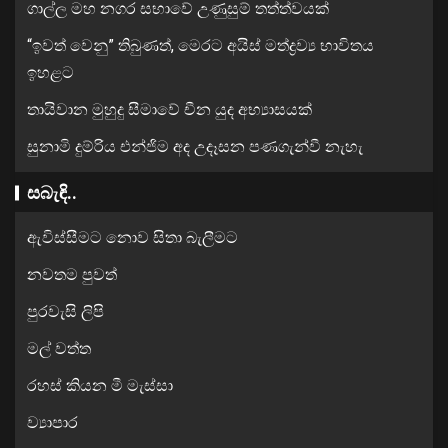
ගාල්ල මහ නගර සභාවේ උණුසුම් තත්ත්වයක්
“ඉවත් වෙනු” තිබුණත්, මෙරට අයිස් මත්ද්‍රව්‍ය භාවිතය
ඉහළට
තායිවාන මුහුදු සීමාවේ චීන යුද අභ්‍යාසයක්
සුනාමි දුම්රිය එන්ජිම අද උදෑසන පණගැන්වී නැහැ
සබැඳි..
ඇවිස්සීමට නොව සිතා බැලීමට
නවතම පුවත්
පුරවැසි ලිපි
මල් වත්ත
රහස් කියන මී මැස්සා
ව්‍යාපාර