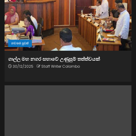
නවතම පුවත්
ගාල්ල මහ නගර සභාවේ උණුසුම් තත්ත්වයක්
30/12/2025
Staff Writer Colombo