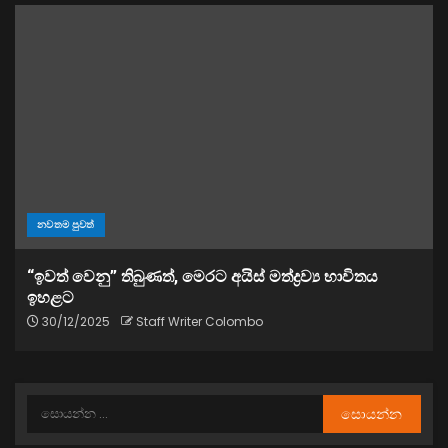
නවතම පුවත්
“ඉවත් වෙනු” තිබුණත්, මෙරට අයිස් මත්ද්‍රව්‍ය භාවිතය
ඉහළට
30/12/2025
Staff Writer Colombo