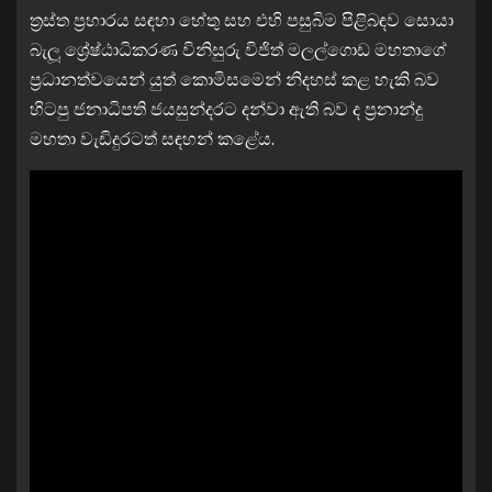
ත‍්‍රස්ත ප‍්‍රහාරය සඳහා හේතු සහ එහි පසුබිම පිළිබඳව සොයා
බැලූ ශ්‍රේෂ්ඨාධිකරණ විනිසුරු විජිත් මලල්ගොඩ මහතාගේ
ප්‍රධානත්වයෙන් යුත් කොමිසමෙන් නිදහස් කළ හැකි බව
හිටපු ජනාධිපති ජයසුන්දරට ​​දන්වා ඇති බව ද ප‍්‍රනාන්දු
මහතා වැඩිදුරටත් සඳහන් කළේය.