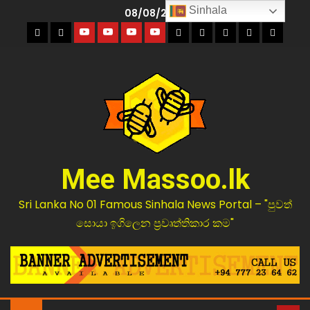
Sinhala
08/08/2026
Mee Massoo.lk
Sri Lanka No 01 Famous Sinhala News Portal – "පුවත්
සොයා ඉගිලෙන ප්‍රවෘත්තිකාර කම"