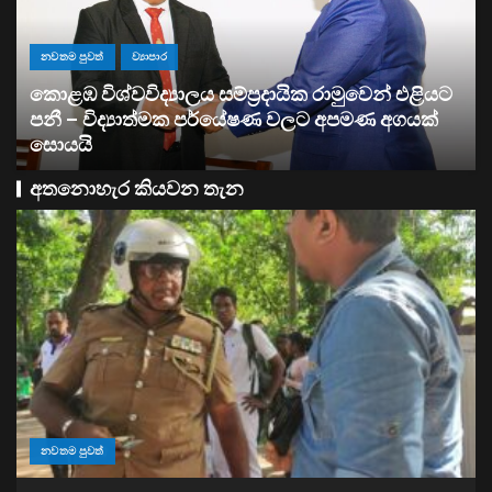
ව්‍යාපාර
සතොසෙන් සුපර් වැඩක් ..
අතනොහැර කියවන තැන
නවතම පුවත්