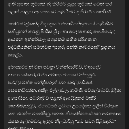
ඇති සුසාන භූමියක් ඉදි කිරීමට සුදුසු භූමියක් වෙන් කර
පළාත් පාලන ආයතනයට පැවරීමට ද තීරණය කෙරිණ.
තෝරවෙල්කන්ද විද්‍යාලයට ජනාධිපතිතුමාගේ පැමිණීම
සනිටුහන් කරනු පිණිස ශ්‍රී ලංකා ටෙලිකොම්, මොබිටෙල්
ආයතන අන්තර්ජාල පහසුකම් සහිත පරිගණක
පද්ධතියකින් සමන්විත “සුහුරු පන්ති කාමරයක්” ප්‍රදානය
කළේය.
අමාත්‍යවරුන් වන පවිත්‍රා වන්නිආරච්චි, වාසුදේව
නානායක්කාර, රාජ්‍ය අමාත්‍ය ජානක වක්කුඹුර,
පාර්ලිමේන්තු මන්ත්‍රීවරුන් වන ඩබ්ලිව්.ඩී.ජේ.
සෙනෙවිරත්න, අකිල එල්ලාවල, ගාමිණි වෙලේබොඩ, මුදිතා
ද සොයිසා, සබරගමුව පළාත් ආණ්ඩුකාර ටිකිරි
කොබ්බෑකඩුව, ජනාධිපති ප්‍රධාන උපදේශක ලලිත් වීරතුංග
යන මහත්ම මහත්මීහු, ජනතා නියෝජිතයෝ සහ අමාත්‍යාංශ
රැසක ලේකම්වරු ඇතුළු නිලධාරීහු “ගම සමග පිළිසඳරට”