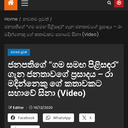
Home
නවතම පුවත්
ජනපතිගේ “ගම සමඟ පිළිසඳර” ගැන ජනතාවගේ ප්‍රසාදය – රා
මදින්නෙකු ගේ කතාවකට සභාවේ සිනා (Video)
නවතම පුවත්
ජනපතිගේ “ගම සමඟ පිළිසඳර”
ගැන ජනතාවගේ ප්‍රසාදය – රා
මදින්නෙකු ගේ කතාවකට
සභාවේ සිනා (Video)
Editor
19/12/2020
Facebook
WhatsApp
X