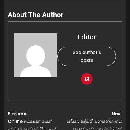
About The Author
Editor
See author's
posts
Previous
Next
Online අධ්‍යාපනයෙන්
පරිසර පද්ධති වනසන්නන්ට
දරුවන් ලෙඩවෙයි – ඇස්
කැනඩාවේ තෙල්මෝරුන්