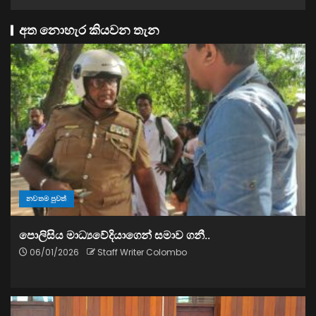
අත නොහැර කියවන තැන
නවතම පුවත්
පොලිසිය මාධ්‍යවේදියාගෙන් සමාව ගනී..
06/01/2026
Staff Writer Colombo