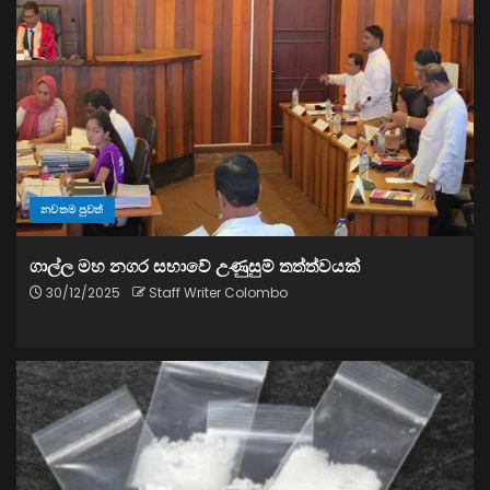
නවතම පුවත්
ගාල්ල මහ නගර සභාවේ උණුසුම් තත්ත්වයක්
30/12/2025
Staff Writer Colombo