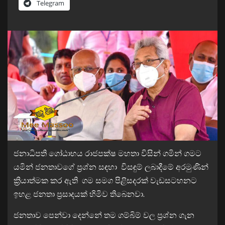
Telegram
ජනාධිපති ගෝඨාභය රාජපක්ෂ මහතා විසින් ගමින් ගමට
යමින් ජනතාවගේ ප්‍රශ්න සඳහා විසඳුම් ලබාදීමේ අරමුණින්
ක්‍රියාත්මක කර ඇති ගම සමග පිළිසදරක් වැඩසටහනට
ඉහළ ජනතා ප්‍රසාදයක් හිමිව තිබෙනවා.
ජනතාව පෙන්වා දෙන්නේ තම ගම්බිම් වල ප්‍රශ්න ගැන