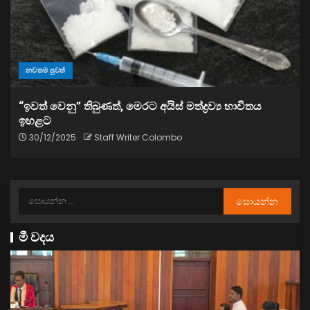
නවතම පුවත්
“ඉවත් වෙනු” තිබුණත්, මෙරට අයිස් මත්ද්‍රව්‍ය භාවිතය
ඉහළට
30/12/2025
Staff Writer Colombo
මී වදය