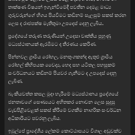
තාක්ෂණ විෂයන් ඉගැන්වීමේදී පවතින දෙමළ මාධ්‍ය
ගුරුවරුන්ගේ හිගය පියවීමට කඩිනම් සැලසුම් සකස් කරන
ලෙස ද රාජපක්ෂ මැතිතුමා උපදෙස් දෙනු ලැබීය
.
ප්‍රදේශයේ තරුණ තරුණියන් උදෙසා වෘත්තීය පුහුණු
මධ්‍යස්ථානයක් ඇරඹීමට ද තීරණය කෙරිණ.
පින්නවල ග්‍රාමීය රෝහල, මනතුංගකන්ද ඇතුළු ග්‍රාමීය
රෝහල් කිහිපයක වෛද්‍ය, හෙද සහ යටිතල පහසුකම්
සංවර්ධනයට කඩිනම් පියවර ගැනීමට ද උපදෙස් දෙනු
ලැබිණ.
බැංකියවත්ත කසල මුදා හැරීමේ මධ්‍යස්ථානය ප්‍රදේශයේ
ජනතාවගේ සෞඛ්‍යයට අහිතකර නොවන ලෙස සුදුසු
වැඩපිළිවෙළක් සකස් කිරීමේ වගකීම නාගරික සංවර්ධන
අධිකාරියට පවරනු ලැබීය.
ඉඹුල්පේ ප්‍රාදේශීය ලේකම් කොට්ඨාසයට විශාල අඩුවක්ව