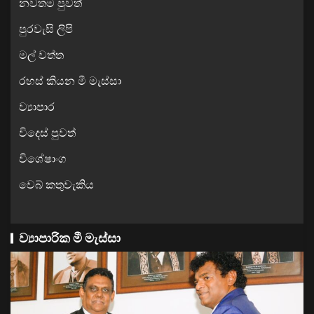
නවතම පුවත්
පුරවැසි ලිපි
මල් වත්ත
රහස් කියන මී මැස්සා
ව්‍යාපාර
විදෙස් පුවත්
විශේෂාංග
වෙබ් කතුවැකිය
ව්‍යාපාරික මී මැස්සා