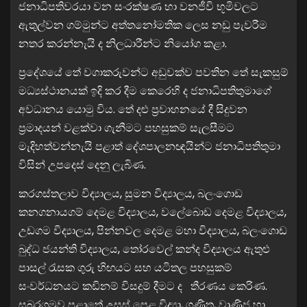
ජනාධිපතිවරයා වන සංරක්ෂණ හා වනජීවි භූමිවලට
ඇතුල්වන ගම්මුන්ට අත්තනෝමතික ලෙස නඩු පැවරීම
නතර කරන්නැයි ද නිලධාරීන්ට නියෝග කළා.
ප්‍රදේශයේ තේ වගාකරුවන්ට අඩුවක්ව පවතින තේ සැකසුම්
මධ්‍යස්ථානයක් ඉදි කර දීම කෙරෙහි ද ජනාධිපතිතුමාගේ
අවධානය යොමු විය. තේ දළු ප්‍රවාහනයේ දී සිදුවන
ප්‍රමාදයන් වළක්වා ගැනීමට පහසුකම් සැලසීමට
මැදිහත්වන්නැයි පළාත් දේශපාලනඥයින්ට ජනාධිපතිතුමා
විසින් උපදෙස් දෙනු ලැබිණ.
කරගස්තලාව විද්‍යාලය, සුමන විද්‍යාලය, බලංගොඩ
කනගනායගම් දෙමළ විද්‍යාලය, වලේබොඩ දෙමළ විද්‍යාලය,
උඩගම විද්‍යාලය, පින්නවල දෙමළ මහා විද්‍යාලය, බලංගොඩ
බුද්ධ ජයන්ති විද්‍යාලය, තෝරවෙල් කන්ද විද්‍යාලය ඇතුළු
පාසල් රැසක ගුරු හිඟයට සහ යටිතල පහසුකම්
සංවර්ධනයට කඩිනම් විසදුම් දීමට ද තීරණය කෙරිණ.
සබරගමුව පළාතේ උසස් පෙළ විද්‍යා, ගණිත, වාණිජ හා