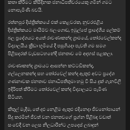
කතා කිරීමට කිසිදිනක ජනාධිපතිවරයෙකු ගමින් ගමට
නොපැමිණි බවයි.
රත්නපුර දිස්ත්‍රික්කයේ එක් කෙළවරක, නුවරඑළිය
දිස්ත්‍රික්කයට මායිම්ව බලංගොඩ, ඉඹුල්පේ ප්‍රාදේශීය ලේකම්
බල ප්‍රදේශයට අයත් රාවණාකන්ද ග්‍රාමයේ, තෝරවෙල්කන්ද
විද්‍යාලයීය ක්‍රීඩා භූමියේ දී පසුගියදා පැවති ගම සමග
පිළිසදරක් වැඩසටහනේදී ජනතාව මේ අදහස් පළකලා.
රාවණාකන්ද ග්‍රාමයට ආසන්න කට්ටඩිකන්ද,
ගල්ලෙනකන්ද සහ තෝරවෙල් කන්ද ඇතුළු අවට ප්‍රදේශ
ගණනාවක ජනතාව ජනාධිපතිතුමා හමු වී සිය දුක් ගැනවිලි
ඉදිරිපත් කිරීමට තෝරවෙල් කන්ද විද්‍යාලයට පැමිණ
සිටියහ.
කිතුල් මැදීම, තේ දළු නෙළීම ඇතුළු එදිනෙදා ජීවනෝපායන්
සිදු කරමින් ජීවත් වන ජනතවගේ ප්‍රශ්න පිළිබඳ වඩාත්
සංවේදී වන ලෙස නිලධාරීන්ට උපදෙස් ලබාදුන්