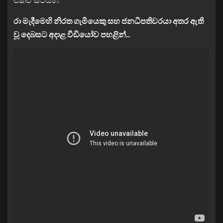
එක්ව සිටියහ.
රා මැදීමෙහි නිරත ගැමියෙකු සහ ජනධිපතිවරයා අතර ඇති
වූ දෙබසට අදාළ වීඩියෝව පහළින්..