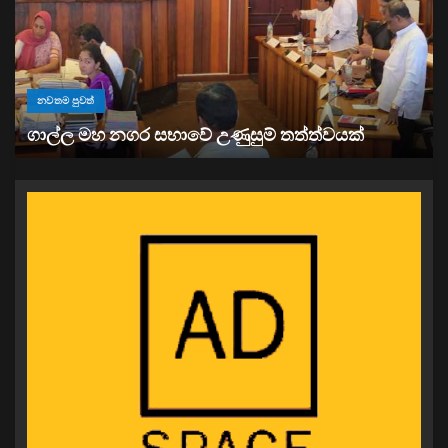
නවතම පුවත්
“ඉවත් වෙනු” තිබුණත්, මෙරට අයිස් මත්ද්‍රව්‍ය භාවිතය
ඉහළට