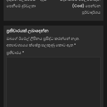
පෙනීමේ දුර්වලතා
(Cod) පෙන්වන
පූර්වාදර්ශය​
ප්‍රතිචාරයක් ලබාදෙන්න
ඔබගේ ඊමේල් ලිපිනය ප්‍රසිද්ධ කරන්නේ නැත.
අත්‍යාවශ්‍යයය ක්ෂේත්‍ර සලකුණු කොට ඇත
*
ප්‍රතිචාරය
*