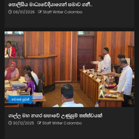
පොලිසිය මාධ්‍යවේදියාගෙන් සමාව ගනී..
06/01/2026
Staff Writer Colombo
නවතම පුවත්
ගාල්ල මහ නගර සභාවේ උණුසුම් තත්ත්වයක්
30/12/2025
Staff Writer Colombo