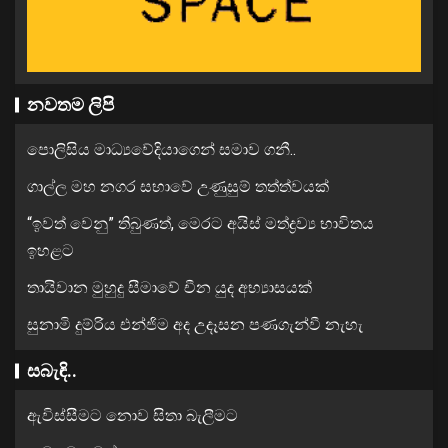
නවතම ලිපි
පොලිසිය මාධ්‍යවේදියාගෙන් සමාව ගනී..
ගාල්ල මහ නගර සභාවේ උණුසුම් තත්ත්වයක්
“ඉවත් වෙනු” තිබුණත්, මෙරට අයිස් මත්ද්‍රව්‍ය භාවිතය
ඉහළට
තායිවාන මුහුදු සීමාවේ චීන යුද අභ්‍යාසයක්
සුනාමි දුම්රිය එන්ජිම අද උදෑසන පණගැන්වී නැහැ
සබැඳි..
ඇවිස්සීමට නොව සිතා බැලීමට