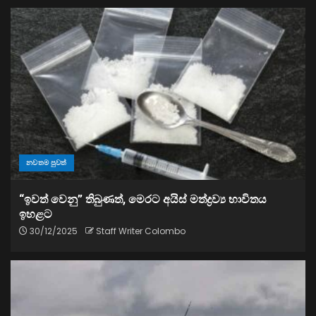
නවතම පුවත්
“ඉවත් වෙනු” තිබුණත්, මෙරට අයිස් මත්ද්‍රව්‍ය භාවිතය
ඉහළට
30/12/2025
Staff Writer Colombo