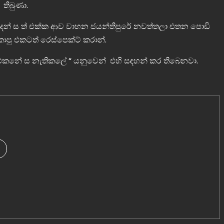
 තිබුණා.
 ඉදන් ස ත් එක්ක ආව වාහන ජයන්තිපුරේ නවත්තලා එතන පොඩි
පු එකටත් රෙස්පෙක්ට් කරාන්.
ස් එකනේ ස නැතිකලේ “ යනුවෙන් එහි සඳහන් කර තිබෙනවා.