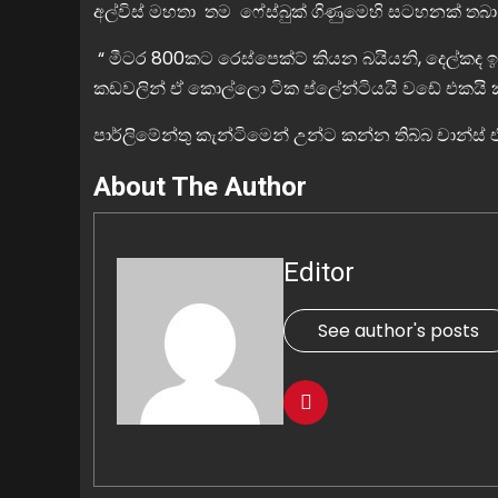
අල්විස් මහතා තම ෆේස්බුක් ගිණුමෙහි සටහනක් තබා
“ මීටර 800කට රෙස්පෙක්ට් කියන බයියනි, දෙල්කද
කඩවලින් ඒ කොල්ලො ටික ප්ලේන්ටියයි වඩේ එකයි කා
පාර්ලිමේන්තු කැන්ටිමෙන් උන්ට කන්න තිබ්බ චාන්
About The Author
Editor
See author's posts