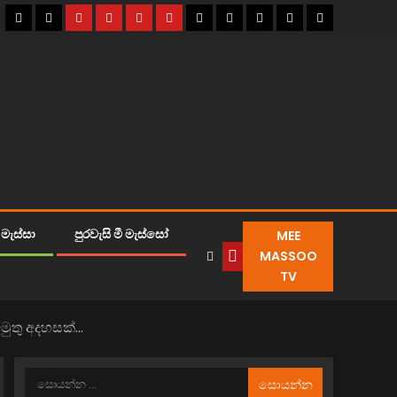
MEE
මැස්සා
පුරවැසි මී මැස්සෝ
MASSOO
TV
මුතු අදහසක්…