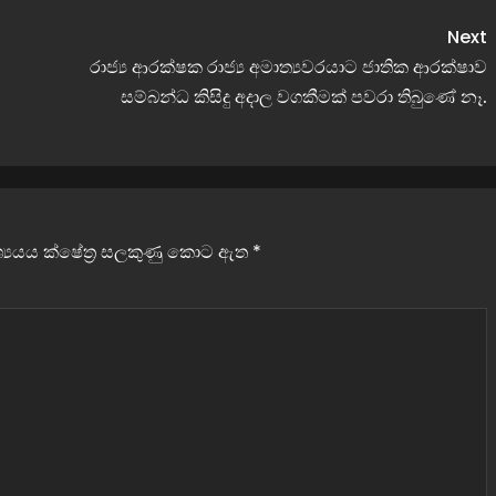
Next
රාජ්‍ය ආරක්ෂක රාජ්‍ය අමාත්‍යවරයාට ජාතික ආරක්ෂාව
සම්බන්ධ කිසිදු අදාල වගකීමක් පවරා තිබුණේ නෑ.
වශ්‍යයය ක්ෂේත්‍ර සලකුණු කොට ඇත
*
ව්‍යාපාර
කිරිසප්පයින්ට අහිතකර සබන් විකුණූ සමාගම
ේටින් ලංකාව
වරද පිළිගනී – ජනතාවට ප්‍රවේශම් වන්නැයි දැනුම
යි
දීමක්