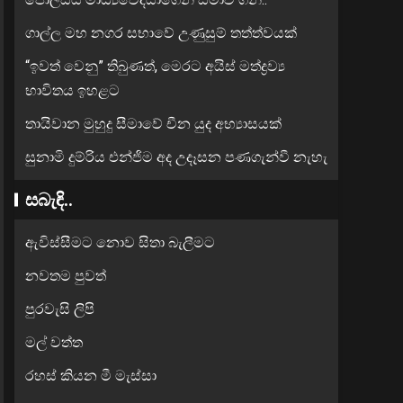
ගාල්ල මහ නගර සභාවේ උණුසුම් තත්ත්වයක්
“ඉවත් වෙනු” තිබුණත්, මෙරට අයිස් මත්ද්‍රව්‍ය
භාවිතය ඉහළට
තායිවාන මුහුදු සීමාවේ චීන යුද අභ්‍යාසයක්
සුනාමි දුම්රිය එන්ජිම අද උදෑසන පණගැන්වී නැහැ
සබැඳි..
ඇවිස්සීමට නොව සිතා බැලීමට
නවතම පුවත්
පුරවැසි ලිපි
මල් වත්ත
රහස් කියන මී මැස්සා