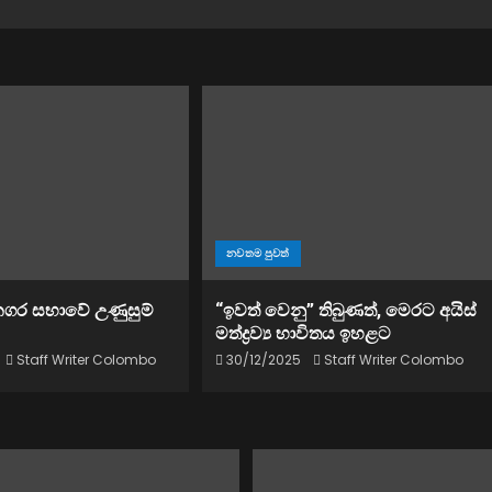
නවතම පුවත්
නගර සභාවේ උණුසුම්
“ඉවත් වෙනු” තිබුණත්, මෙරට අයිස්
මත්ද්‍රව්‍ය භාවිතය ඉහළට
Staff Writer Colombo
30/12/2025
Staff Writer Colombo