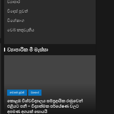
ව්‍යාපාර
විදෙස් පුවත්
විශේෂාංග
වෙබ් කතුවැකිය
ව්‍යාපාරික මී මැස්සා
නවතම පුවත්
ව්‍යාපාර
කොළඹ විශ්වවිද්‍යාලය සම්ප්‍රදායික රාමුවෙන්
ව්‍යාපාර
්
එළියට පනී – විද්‍යාත්මක පර්යේෂණ වලට
අපමණ අගයක් සොයයි
සතොසෙන්