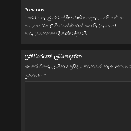
Previous
“මෙරට පළමු ස්වදේශීක ජාතිය දෙමළ .. අපිට ස්වයං
පාලනය ඕනෑ” විග්නේෂ්වරන් සහ පිල්ලෙයාන්
පාර්ලිමේන්තුවේ දී ජාතිවාදීවෙයි
ප්‍රතිචාරයක් ලබාදෙන්න
ඔබගේ ඊමේල් ලිපිනය ප්‍රසිද්ධ කරන්නේ නැත.
අත්‍යා
ප්‍රතිචාරය
*
ව්‍යාපාර
ලංකාවේ ආර්ථිකය හාන්සියි : ෆිච් ර
බංකොලොත් අඩියේ තබා වාර්තා කර