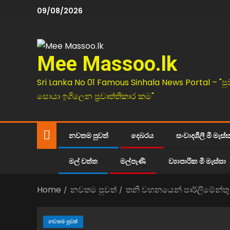
09/08/2026
Mee Massoo.lk
Sri Lanka No 01 Famous Sinhala News Portal – "පු
සොයා ඉගිලෙන ප්‍රවෘත්තිකාර කම"
නවතම පුවත්
දෙබරය
සංවාදශීලී මී මැස්
මල් වත්ත
මල්පැණි
ව්‍යාපාරික මී මැස්සා
Home
නවතම පුවත්
තනි වහනයෙන් පාර්ලිමේන්තු
නවතම පුවත්