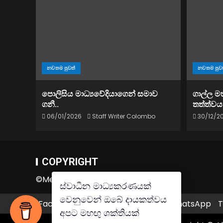
නවතම පුවත්
නවතම පුව
පොලිසිය මාධ්‍යවේදියාගෙන් සමාව
ගාල්ල ම
ගනී..
තත්ත්වය
06/01/2026
Staff Writer Colombo
30/12/2
COPYRIGHT
©Mee Massoo Media Factory®
Facebook
Youtube
Telegram
WhatsApp
T