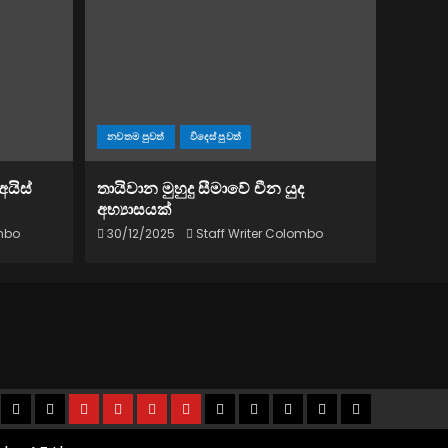
නවතම පුවත්
විදෙස් පුවත්
අයිස්
තායිවාන මුහුදු සීමාවේ චීන යුද
අභ්‍යාසයක්
ombo
30/12/2025
Staff Writer Colombo