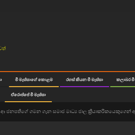
වත්
සා
මී මැස්සාගේ කොළම
රහස් කියන මී මැස්සා
කලාබර මී 
ඒරොප්පේ මී මැස්සා
 ආ ජනපතිගේ ගමන ගැන සමාජ මාධ්‍ය ජාල ක්‍රියාකරිකයෙකුගෙන් අ