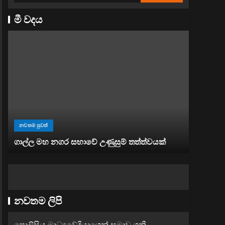
මී වදය
නවතම පුව
නවතම පුවත්
“ඉවත් වෙ
ගාල්ල මහ නගර සභාවේ උණුසුම් තත්ත්වයක්
භාවිතය
නවතම ලිපි
පොලිසිය මාධ්‍යවේදියාගෙන් සමාව ගනී..