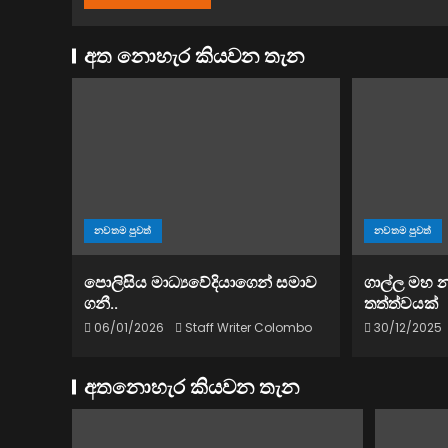
අත නොහැර කියවන තැන
නවතම පුවත්
නවතම පුවත්
පොලිසිය මාධ්‍යවේදියාගෙන් සමාව
ගාල්ල මහ 
ගනී..
තත්ත්වයක්
06/01/2026
Staff Writer Colombo
30/12/2025
අතනොහැර කියවන තැන