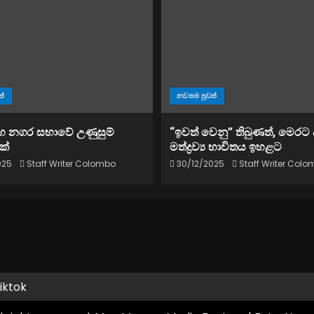
ත්
නවතම පුවත්
හ නගර සභාවේ උණුසුම්
“ඉවත් වෙනු” තිබුණත්, මෙරට 
ක්
මත්ද්‍රව්‍ය භාවිතය ඉහළට
025
Staff Writer Colombo
30/12/2025
Staff Writer Col
iktok