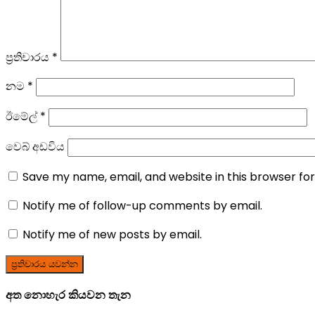
ප්‍රතිචාරය
*
නම
*
ඊමේල්
*
වෙබ් අඩවිය
Save my name, email, and website in this browser fo
Notify me of follow-up comments by email.
Notify me of new posts by email.
අත නොහැර කියවන තැන