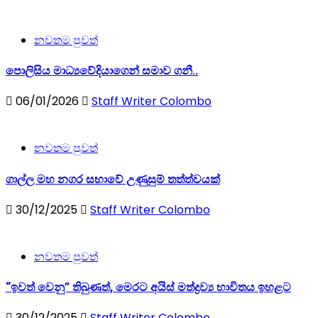
නවතම පුවත්
පොලිසිය මාධ්‍යවේදියාගෙන් සමාව ගනී..
06/01/2026
Staff Writer Colombo
නවතම පුවත්
ගාල්ල මහ නගර සභාවේ උණුසුම් තත්ත්වයක්
30/12/2025
Staff Writer Colombo
නවතම පුවත්
“ඉවත් වෙනු” තිබුණත්, මෙරට අයිස් මත්ද්‍රව්‍ය භාවිතය ඉහළට
30/12/2025
Staff Writer Colombo