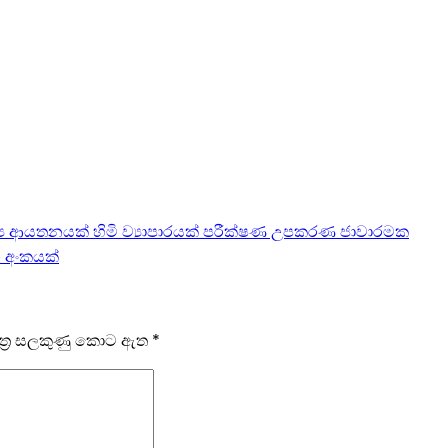
්‍ය ආයතනයක් හිමි ව්‍යාපාරයක් පරීක්ෂණ උපකරණ ජාවාරමක
 අංකයක්
ෂේත්‍ර සලකුණු කොට ඇත
*