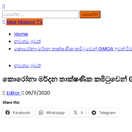
සොයන්න:
Mee Massoo TV
Home
නවතම පුවත්
කොරෝනා මර්දන තාක්‌ෂණික කමිටුවෙන් GMOA ඉවත් වීම
නවතම පුවත්
කොරෝනා මර්දන තාක්‌ෂණික කමිටුවෙන් G
Editor
06/11/2020
Share this:
Facebook
WhatsApp
X
Telegram