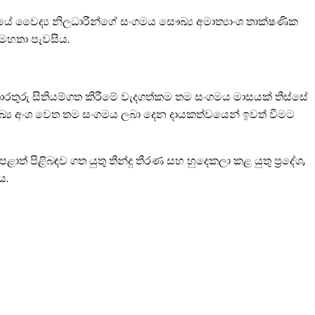
ජයේ වෛද්‍ය නිලධාරීන්ගේ සංගමය සෞඛ්‍ය අමාත්‍යාංශ තාක්ෂණික
 මහතා පැවසීය.
රතුරු සිතියම්ගත කිරීමේ වැදගත්කම තම සංගමය මාසයක් තිස්සේ
ඛ්‍ය අංශ වෙත තම සංගමය ලබා දෙන දායකත්වයෙන් ඉවත් වීමට
ළාත් පිළිබඳව ගත යුතු තීන්දු තීරණ සහ හුදෙකලා කළ යුතු ප‍්‍රදේශ,
ය.