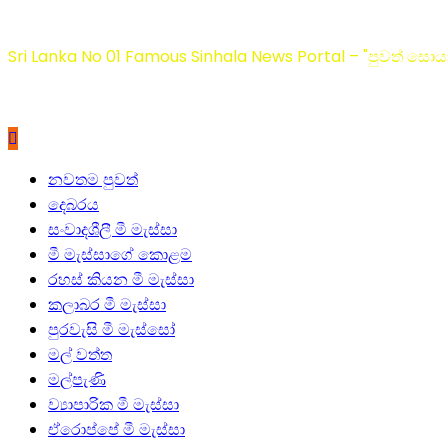
Sri Lanka No 01 Famous Sinhala News Portal – "පුවත් සොයා
Primary
නවතම පුවත්
Menu
දෙබරය
සංවාදශීලී මී මැස්සා
මී මැස්සාගේ කොළම
රහස් කියන මී මැස්සා
කලාබර මී මැස්සා
පුරවැසි මී මැස්සෝ
මල් වත්ත
මල්පැණි
ව්‍යාපාරික මී මැස්සා
ඒරොප්පේ මී මැස්සා