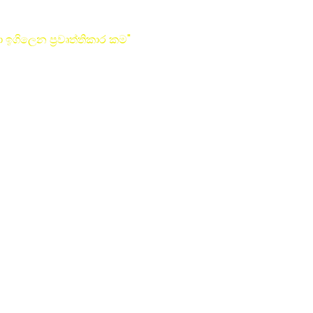
 ඉගිලෙන ප්‍රවෘත්තිකාර කම"