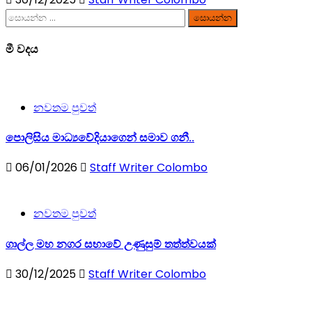
සොයන්න:
මී වදය
නවතම පුවත්
පොලිසිය මාධ්‍යවේදියාගෙන් සමාව ගනී..
06/01/2026
Staff Writer Colombo
නවතම පුවත්
ගාල්ල මහ නගර සභාවේ උණුසුම් තත්ත්වයක්
30/12/2025
Staff Writer Colombo