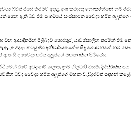
ිරීම අවශ්‍ය බවත් එසේ කිරීමට අදාළ අංශ කටයුතු නොකරන්නේ නම් ර
ණයක් ගෙන ඇති බව එම සංගමයේ සංස්කාරක වෛද්‍ය හරිත අලූත්ගේ
 වන ආසාදිතයින් පිළිබදව තොරතුරු යාවත්කාලීන කරමින් එම තො
ය ඇතුළත අදාළ කටයුත්ත අනිවාර්යයෙන්ම සිදු නොවන්නේ නම් සෞ
තැයි ද වෛද්‍ය හරිත අලූත්ගේ මහතා කියා සිටියේය.
ෙන් රටේ අවදානම් කලාප, ග‍්‍රාම නිලධාරි වසම්, දිස්ති‍්‍රක්ක සහ ප
ියාව පවතින බවද වෛද්‍ය හරිත අලූත්ගේ මහතා වැඩිදුරටත් සඳහන් කළේ