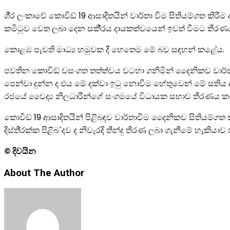
ශී‍්‍ර ලංකාවේ කොවිඞ් 19 ආසාදිතයින් වාර්තා වීම සිතියම්ගත ක
කමිටුව වෙත ලබා දෙන සකී‍්‍රය දායකත්වයෙන් ඉවත් වීමට තීර
කොළඹ පැවති මාධ්‍ය හමුවක දී හෙතෙම මේ බව සඳහන් කළේය.
පවතින කොවිඞ් වසංගත තත්ත්වය වටහා ගනිමින් දෛනිකව වාර්තා
පෙන්වා දුන්න ද එය මේ දක්වා ඉටු නොවීම හේතුවෙන් මේ සති
රජයේ වෛද්‍ය නිලධාරීන්ගේ සංගමයේ විධායක සභාව තීරණය කර ඇ
කොවිඞ් 19 ආසාදිතයින් පිළිබඳව වාර්තාවීම දෛනිකව සිතියම්ගත කිරීම
දිස්ති‍්‍රක්ක පිළිබ`දව ද නිවැරදි තීන්දු තීරණ ලබා ගැනීමේ හැක
© දිවයින
About The Author