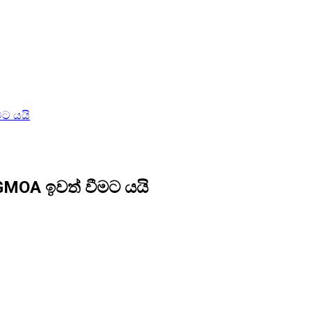
ට යයි
MOA ඉවත් වීමට යයි