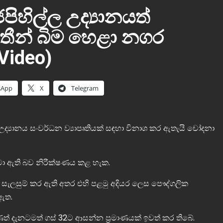
ිහිල්ල උද්‍යානයත්
පතීන් බිම හෙළා නගර
ideo)
sApp
X
Telegram
ද්‍යානය සංවර්ධන ව්‍යාපෘතියක් සඳහා විනාශ කර ඇතැයි චෝදනා
දමා ඇති බව නිරීක්ෂණය කළ හැක.
 සැලසුම් කර ඇති අතර එහි පළමු අදියර ලෙස පෞද්ගලික
 ඇත.
ණත් දැනටමත් ගස් 32ට ආසන්න ප්‍රමාණයක් ඉවත් කර තිබේ.