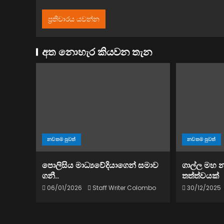
අත නොහැර කියවන තැන
නවතම පුවත්
නවතම පුවත්
පොලිසිය මාධ්‍යවේදියාගෙන් සමාව
ගාල්ල මහ 
ගනී..
තත්ත්වයක්
06/01/2026
Staff Writer Colombo
30/12/2025