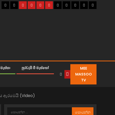
MEE
මැස්සා
පුරවැසි මී මැස්සෝ
MASSOO
TV
ණය ඇරඹෙයි (Video)