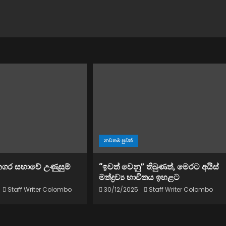
නවතම පුවත්
නගර සභාවේ උණුසුම්
“ඉවත් වෙනු” තිබුණත්, මෙරට අයිස්
මත්ද්‍රව්‍ය භාවිතය ඉහළට
Staff Writer Colombo
30/12/2025
Staff Writer Colombo