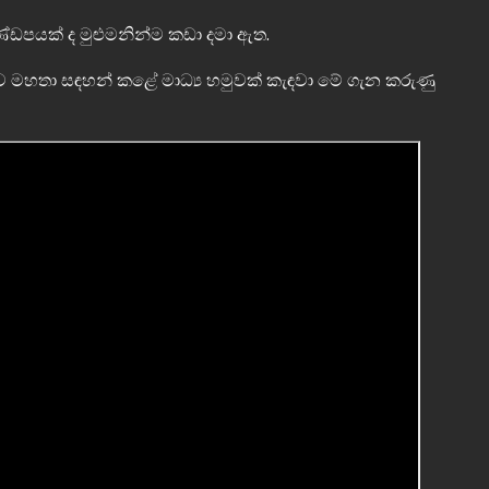
්ඩපයක් ද මුළුමනින්ම කඩා දමා ඇත.
ව මහතා සඳහන් කළේ මාධ්‍ය හමුවක් කැඳවා මේ ගැන කරුණු