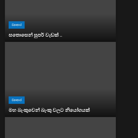
ව්‍යාපාර
සතොසෙන් සුපර් වැඩක් ..
ව්‍යාපාර
මහ බැංකුවෙන් බැංකු වලට නියෝගයක්