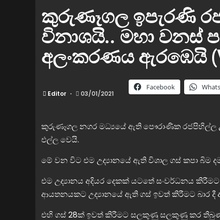
කුරුණෑගල ඉපැරණි රජප
විනාශයි.. මහා වනස් 
අලංකරණය ඇරඹෙයි (V
Facebook
What
Editor
03/01/2021
කුරුණෑගල නගර මධ්‍යයේ ඇති පෞරාණික රජපිහිල්ල උ
එල්ල වෙයි.
මේ වන විට එම උද්‍යානයේ ඇති විශාල ගස් කපා බිම 
එම උද්‍යානය අදියර දෙකක් යටතේ සංවර්ධනය කිරීමට
ආයතනයකට උද්‍යානයේ ඇති ගස් ඉවත් කිරීමට බාර දී
එහි ගස් 28ක් ඉවත් කිරීමට සලකුණු සලකුණු කර තිබු