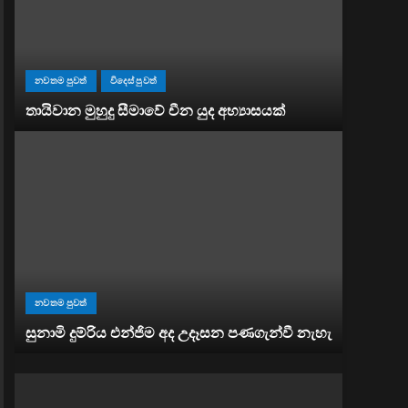
නවතම පුවත්
විදෙස් පුවත්
තායිවාන මුහුදු සීමාවේ චීන යුද අභ්‍යාසයක්
නවතම පුවත්
සුනාමි දුම්රිය එන්ජිම අද උදෑසන පණගැන්වී නැහැ