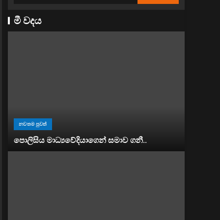
මී වදය
නවතම පුවත්
පොලිසිය මාධ්‍යවේදියාගෙන් සමාව ගනී..