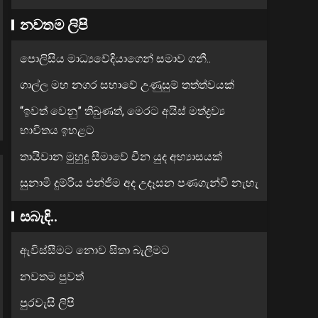
නවතම ලිපි
පොලිසිය මාධ්‍යවේදියාගෙන් සමාව ගනී..
ගාල්ල මහ නගර සභාවේ උණුසුම් තත්ත්වයක්
“ඉවත් වෙනු” තිබුණත්, මෙරට අයිස් මත්ද්‍රව්‍ය
භාවිතය ඉහළට
තායිවාන මුහුදු සීමාවේ චීන යුද අභ්‍යාසයක්
සුනාමි දුම්රිය එන්ජිම අද උදෑසන පණගැන්වී නැහැ
සබැඳි..
ඇවිස්සීමට නොව සිතා බැලීමට
නවතම පුවත්
පුරවැසි ලිපි