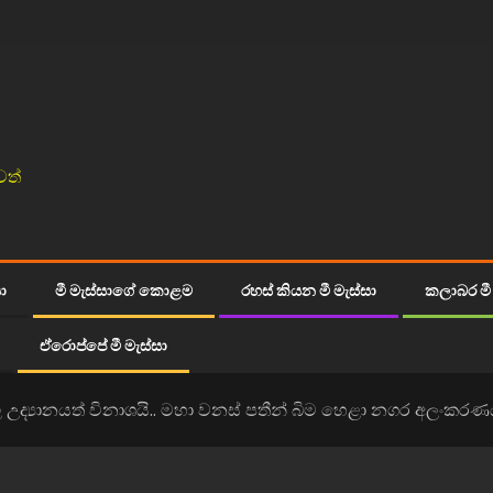
වත්
සා
මී මැස්සාගේ කොළම
රහස් කියන මී මැස්සා
කලාබර මී 
ඒරොප්පේ මී මැස්සා
 උද්‍යානයත් විනාශයි.. මහා වනස් පතීන් බිම හෙළා නගර අලංකර