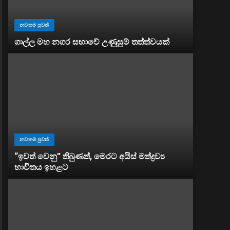
නවතම පුවත්
ගාල්ල මහ නගර සභාවේ උණුසුම් තත්ත්වයක්
නවතම පුවත්
“ඉවත් වෙනු” තිබුණත්, මෙරට අයිස් මත්ද්‍රව්‍ය
භාවිතය ඉහළට