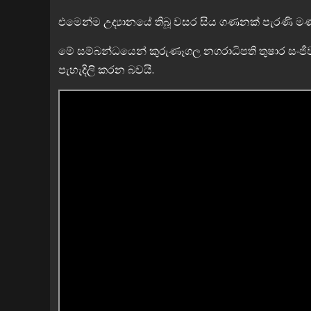
එමෙන්ම උද්‍යානයේ තිබූ වසර සිය ගණනක් පැරණි මණ
මේ සම්බන්ධයෙන් කුරුණෑගල නගරාධිපති තුෂාර සංජී
පැහැදිලි කරන බවයි.