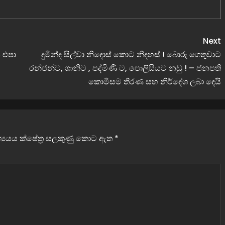
Next
 එපා
දුමින්ද සිල්වා නිදොස් කොට නිදහස් ! බොරු ගෙතුවාට
රන්ජන්ට, ශානිට , පද්මිණී ට, පොලිසියට නඩු ! – ජනපති
කොමිසම තීරණ සහ නිර්දේශ ලබා දෙයි
වශ්‍යයය ක්ෂේත්‍ර සලකුණු කොට ඇත
*