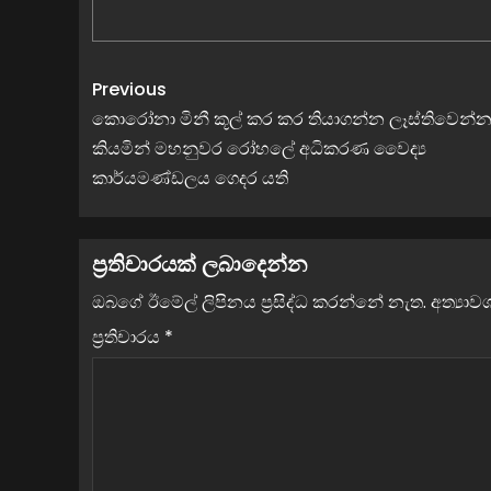
Previous
කොරෝනා මිනී කූල් කර කර තියාගන්න ලෑස්තිවෙන්න
කියමින් මහනුවර රෝහලේ අධිකරණ වෛද්‍ය
කාර්යමණ්ඩලය ගෙදර යති
ප්‍රතිචාරයක් ලබාදෙන්න
ඔබගේ ඊමේල් ලිපිනය ප්‍රසිද්ධ කරන්නේ නැත.
අත්‍යා
ප්‍රතිචාරය
*