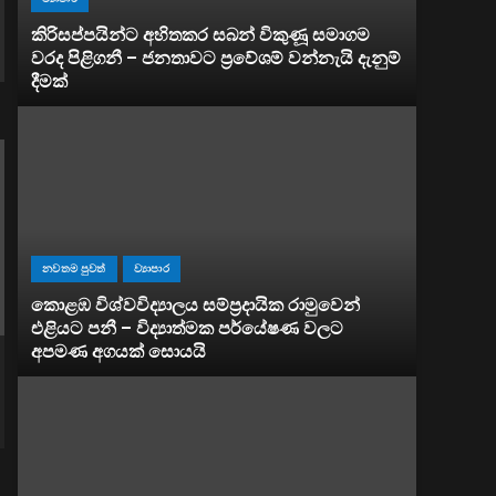
කිරිසප්පයින්ට අහිතකර සබන් විකුණූ සමාගම
වරද පිළිගනී – ජනතාවට ප්‍රවේශම් වන්නැයි දැනුම්
දීමක්
නවතම පුවත්
ව්‍යාපාර
කොළඹ විශ්වවිද්‍යාලය සම්ප්‍රදායික රාමුවෙන්
එළියට පනී – විද්‍යාත්මක පර්යේෂණ වලට
අපමණ අගයක් සොයයි