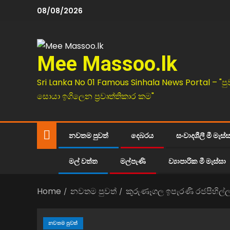
08/08/2026
Mee Massoo.lk
Sri Lanka No 01 Famous Sinhala News Portal – "පු
සොයා ඉගිලෙන ප්‍රවෘත්තිකාර කම"
නවතම පුවත්
දෙබරය
සංවාදශීලී මී මැස්
මල් වත්ත
මල්පැණි
ව්‍යාපාරික මී මැස්සා
Home
නවතම පුවත්
කුරුණෑගල ඉපැරණි රජපිහිල්ල
නවතම පුවත්