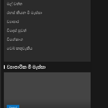
මල් වත්ත
රහස් කියන මී මැස්සා
ව්‍යාපාර
විදෙස් පුවත්
විශේෂාංග
වෙබ් කතුවැකිය
ව්‍යාපාරික මී මැස්සා
ව්‍යාපාර