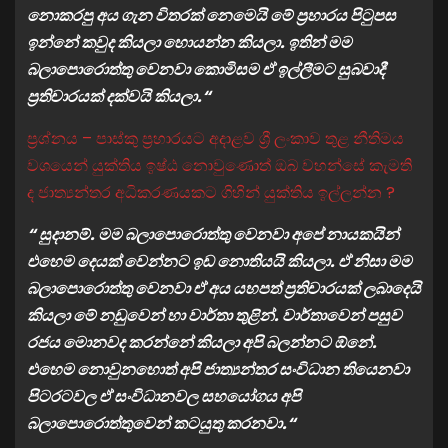
නොකරපු අය ගැන විතරක් නෙමෙයි මේ ප්‍රහාරය පිටුපස
ඉන්නේ කවුද කියලා හොයන්න කියලා. ඉතින් මම
බලාපොරොත්තු වෙනවා කොමිසම ඒ ඉල්ලීමට සුබවාදී
ප්‍රතිචාරයක් දක්වයි කියලා.“
ප්‍රශ්නය – පාස්කු ප්‍රහාරයට අදාළව ශ්‍රී ලංකාව තුළ නීතිමය
වශයෙන් යුක්තිය ඉෂ්ඨ නොවුණොත් ඔබ වහන්සේ කැමති
ද ජාත්‍යන්තර අධිකරණයකට ගිහින් යුක්තිය ඉල්ලන්න ?
“ සුදානම්. මම බලාපොරොත්තු වෙනවා අපේ නායකයින්
එහෙම දෙයක් වෙන්නට ඉඩ නොතියයි කියලා. ඒ නිසා මම
බලාපොරොත්තු වෙනවා ඒ අය යහපත් ප්‍රතිචාරයක් ලබාදෙයි
කියලා මේ නඩුවෙන් හා වාර්තා තුළින්. වාර්තාවෙන් පසුව
රජය මොනවද කරන්නේ කියලා අපි බලන්නට ඕනේ.
එහෙම නොවුනහොත් අපි ජාත්‍යන්තර සංවිධාන තියෙනවා
පිටරටවල ඒ සංවිධානවල සහයෝගය අපි
බලාපොරොත්තුවෙන් කටයුතු කරනවා.“