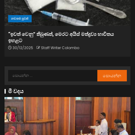
නවතම පුවත්
“ඉවත් වෙනු” තිබුණත්, මෙරට අයිස් මත්ද්‍රව්‍ය භාවිතය
ඉහළට
30/12/2025
Staff Writer Colombo
මී වදය