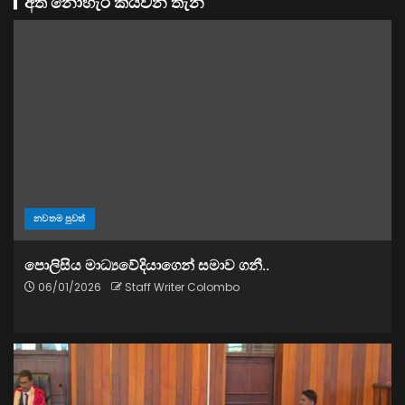
අත නොහැර කියවන තැන
නවතම පුවත්
පොලිසිය මාධ්‍යවේදියාගෙන් සමාව ගනී..
06/01/2026
Staff Writer Colombo