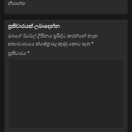
නිශාන්ත
ප්‍රතිචාරයක් ලබාදෙන්න
ඔබගේ ඊමේල් ලිපිනය ප්‍රසිද්ධ කරන්නේ නැත.
අත්‍යාවශ්‍යයය ක්ෂේත්‍ර සලකුණු කොට ඇත
*
ප්‍රතිචාරය
*