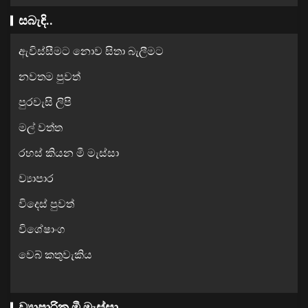
සබැඳි..
ඇවිස්සීමට නොව සිතා බැලීමට
නවතම පුවත්
පුරවැසි ලිපි
මල් වත්ත
රහස් කියන මී මැස්සා
ව්‍යාපාර
විදෙස් පුවත්
විශේෂාංග
වෙබ් කතුවැකිය
ව්‍යාපාරික මී මැස්සා