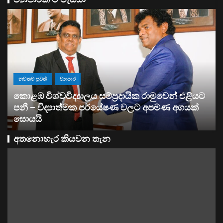
ව්‍යාපාර
සතොසෙන් සුපර් වැඩක් ..
අතනොහැර කියවන තැන