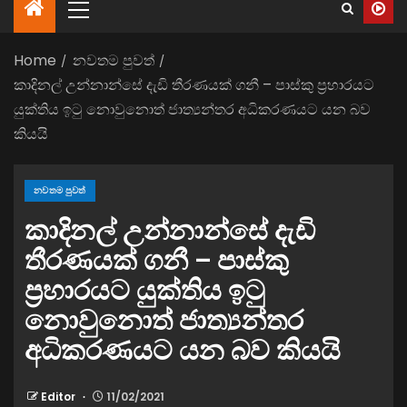
Home
නවතම පුවත්
කාදිනල් උන්නාන්සේ දැඩි තීරණයක් ගනී – පාස්කු ප්‍රහාරයට
යුක්තිය ඉටු නොවුනොත් ජාත්‍යන්තර අධිකරණයට යන බව
කියයි
නවතම පුවත්
කාදිනල් උන්නාන්සේ දැඩි
තීරණයක් ගනී – පාස්කු
ප්‍රහාරයට යුක්තිය ඉටු
නොවුනොත් ජාත්‍යන්තර
අධිකරණයට යන බව කියයි
Editor
11/02/2021