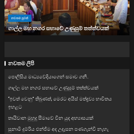
නවතම පුවත්
“ඉවත් වෙනු” තිබුණත්, මෙරට අයිස් මත්ද්‍රව්‍ය භාවිතය
ඉහළට
නවතම ලිපි
පොලිසිය මාධ්‍යවේදියාගෙන් සමාව ගනී..
ගාල්ල මහ නගර සභාවේ උණුසුම් තත්ත්වයක්
“ඉවත් වෙනු” තිබුණත්, මෙරට අයිස් මත්ද්‍රව්‍ය භාවිතය
ඉහළට
තායිවාන මුහුදු සීමාවේ චීන යුද අභ්‍යාසයක්
සුනාමි දුම්රිය එන්ජිම අද උදෑසන පණගැන්වී නැහැ