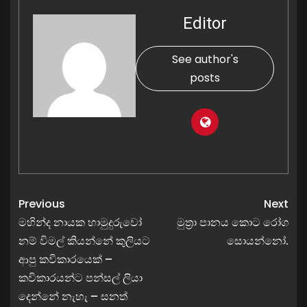
Editor
See author's
posts
Previous
Next
මහින්ද නායක හාමුදුරුවෝ
මුත්‍රා පානය කොට රෝග
නම් විමල් කියන්නේ කුලියට
සොයන්නෝ.
ආපු කවිකාරයෙක් –
කවිකාරයන්ට පන්සල් ලියා
දෙන්නේ නැහැ – සනත්