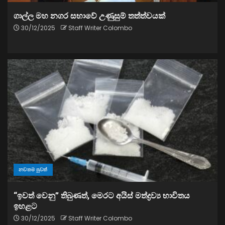
ගාල්ල මහ නගර සභාවේ උණුසුම් තත්ත්වයක්
30/12/2025
Staff Writer Colombo
නවතම පුවත්
“ඉවත් වෙනු” තිබුණත්, මෙරට අයිස් මත්ද්‍රව්‍ය භාවිතය
ඉහළට
30/12/2025
Staff Writer Colombo