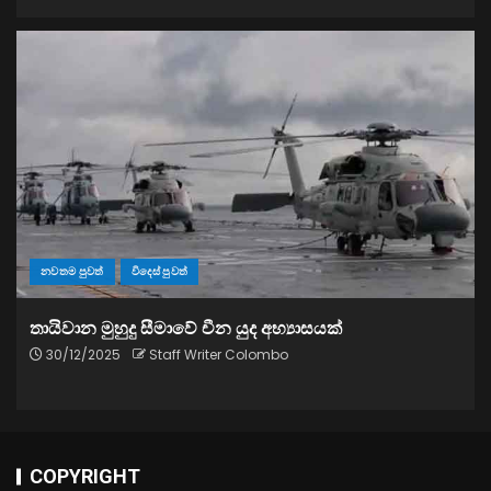
නවතම පුවත්
විදෙස් පුවත්
තායිවාන මුහුදු සීමාවේ චීන යුද අභ්‍යාසයක්
30/12/2025
Staff Writer Colombo
COPYRIGHT