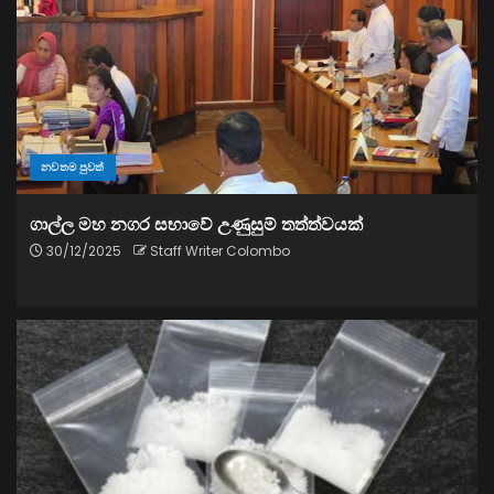
නවතම පුවත්
ගාල්ල මහ නගර සභාවේ උණුසුම් තත්ත්වයක්
30/12/2025
Staff Writer Colombo