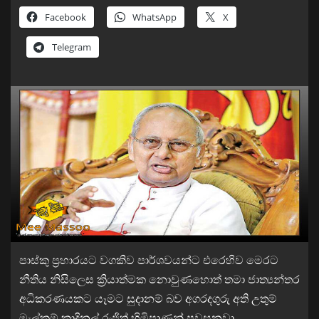
Facebook
WhatsApp
X
Telegram
පාස්කු ප්‍රහාරයට වගකිව පාර්ශවයන්ට එරෙහිව මෙරට
නීතිය නිසිලෙස ක්‍රියාත්මක නොවුණහොත් තමා ජාත්‍යන්තර
අධිකරණයකට යෑමට සුදානම් බව අගරදගුරු අති උතුම්
මැල්කම් කාදිනල් රංජිත් හිමිපාණන් පවසනවා.