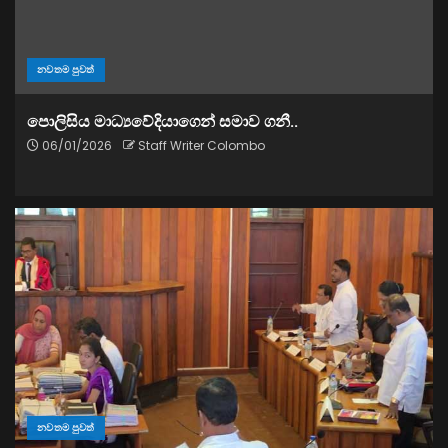
නවතම පුවත්
පොලිසිය මාධ්‍යවේදියාගෙන් සමාව ගනී..
06/01/2026
Staff Writer Colombo
නවතම පුවත්