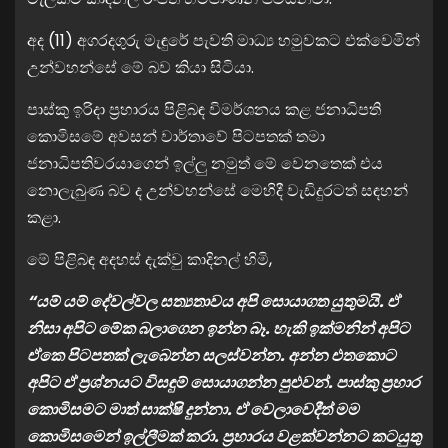
අද (11) අගරදගුරු මැඳුරේ පැවති මාධ්‍ය හමුවකට එක්වෙමින්
උන්වහන්සේ මේ බව කියා සිටියා.
පාස්කු ඉරිදා ප්‍රහාරය පිළිබඳ විමර්ශනය කළ ජනාධිපති
කොමිසමේ අවසන් වාර්තාවේ පිටපතක් තමා
ජනාධිපතිවරයාගෙන් ඉල්ලු නමුත් මේ වෙනතෙක් එය
නොලැබුණ බව ද උන්වහන්සේ මෙහිදී වැඩිදුරටත් සඳහන්
කළා.
මේ පිළිබඳ අදහස් දැක්වු කාදිනල් හිමි,
“යම් යම් දේවල්වල සත්‍යතාවය අපි සොයාගත යුතුමයි. ඒ
නිසා අපිට මේක බලාගෙන ඉන්න බෑ. හැකි ඉක්මනින් අපිට
ඒකෙ පිටපතක් ලැබෙන්න සලස්වන්න. අන්න එතකොට
අපිට ඒ ප්‍රශ්නයට විසඳුම් සොයාගන්න පුළුවන්. පාස්කු ප්‍රහාර
කොමිසමට මාත් සාක්ෂි දුන්නා. ඒ වෙලාවෙදීත් මම
කොමිසමෙන් ඉල්ලීමක් කරා. ප්‍රහාරය වළක්වන්නට කටයුතු