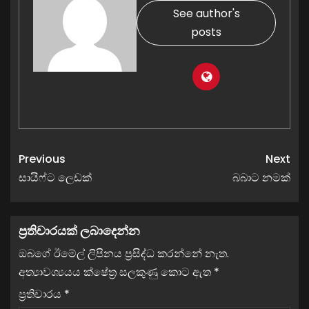
See author's
posts
Previous
Next
සායිෆ්ට ලෙඩක්
බබාට නමක්
ප්‍රතිචාරයක් ලබාදෙන්න
ඔබගේ ඊමේල් ලිපිනය ප්‍රසිද්ධ කරන්නේ නැත.
අත්‍යාවශ්‍යයය ක්ෂේත්‍ර සලකුණු කොට ඇත
*
ප්‍රතිචාරය
*