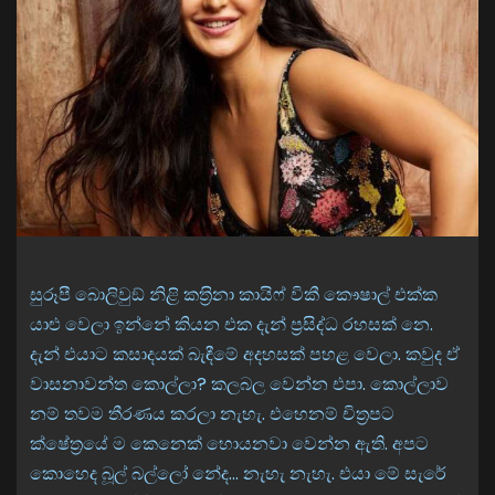
සුරූපී බොලිවුඞ් නිළි කත‍්‍රිනා කායිෆ් විකී කෞෂාල් එක්ක
යාළු වෙලා ඉන්නේ කියන එක දැන් ප්‍රසිද්ධ රහසක් නෙ.
දැන් එයාට කසාදයක් බැඳීමේ අදහසක් පහළ වෙලා. කවුද ඒ
වාසනාවන්ත කොල්ලා? කලබල වෙන්න එපා. කොල්ලාව
නම් තවම තීරණය කරලා නැහැ. එහෙනම් චිත‍්‍රපට
ක්ෂේත‍්‍රයේ ම කෙනෙක් හොයනවා වෙන්න ඇති. අපට
කොහෙද බූල් බල්ලෝ නේද… නැහැ නැහැ. එයා මේ සැරේ