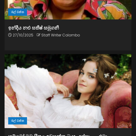
මල් වත්ත
ඉන්දීය නළු සතීෂ් සමුගනී
27/10/2025
Staff Writer Colombo
මල් වත්ත