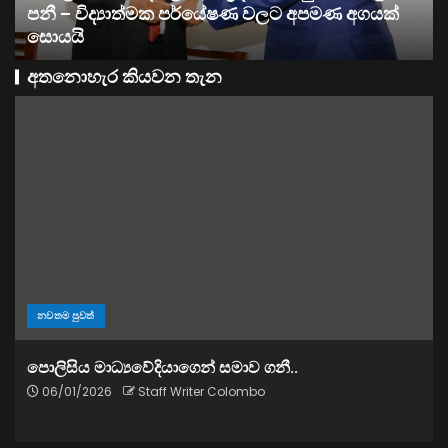
ව්‍යාපාර
සතොසෙන් සුපර් වැඩක් ..
අතනොහැර කියවන තැන
නවතම පුවත්
පොලිසිය මාධ්‍යවේදියාගෙන් සමාව ගනී..
06/01/2026
Staff Writer Colombo