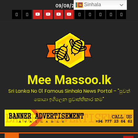
Sinhala
09/08/2026
Mee Massoo.lk
Sri Lanka No 01 Famous Sinhala News Portal – "පුවත්
සොයා ඉගිලෙන ප්‍රවෘත්තිකාර කම"