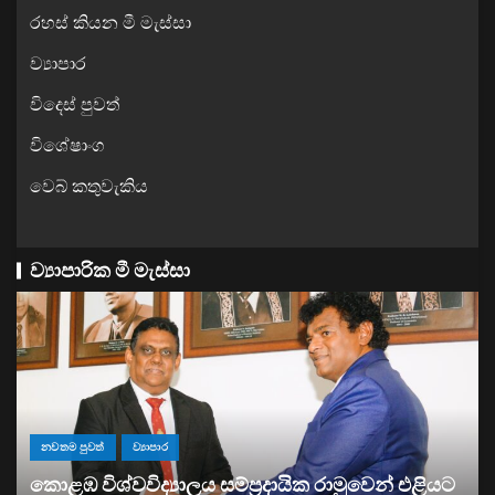
රහස් කියන මී මැස්සා
ව්‍යාපාර
විදෙස් පුවත්
විශේෂාංග
වෙබ් කතුවැකිය
ව්‍යාපාරික මී මැස්සා
යට