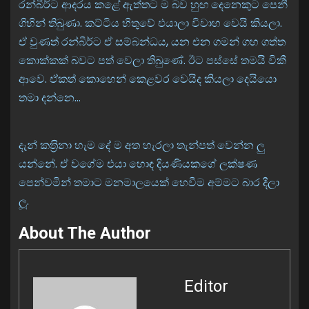
රන්බීර්ට ආදරය කළේ ඇත්තට ම බව හුඟ දෙනෙකුට පෙනී
ගිහින් තිබුණා. කට්ටිය හිතුවේ එයාලා විවාහ වෙයි කියලා.
ඒ වුණත් රන්බීර්ට ඒ සම්බන්ධය, යන එන ගමන් ගහ ගත්ත
කොක්කක් බවට පත් වෙලා තිබුණේ. ඊට පස්සේ තමයි විකී
ආවෙ. ඒකත් කොහෙන් කෙළවර වෙයිද කියලා දෙයියො
තමා දන්නෙ…
දැන් කත‍්‍රිනා හැම දේ ම අත හැරලා තැන්පත් වෙන්න ලු
යන්නේ. ඒ වගේම එයා හොඳ දියණියකගේ ලක්ෂණ
පෙන්වමින් තමාට මනමාලයෙක් හෙවීම අම්මට බාර දීලා
ලූ.
About The Author
Editor