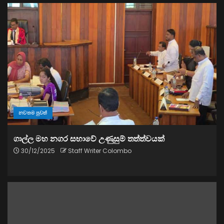
නවතම පුවත්
ගාල්ල මහ නගර සභාවේ උණුසුම් තත්ත්වයක්
30/12/2025
Staff Writer Colombo