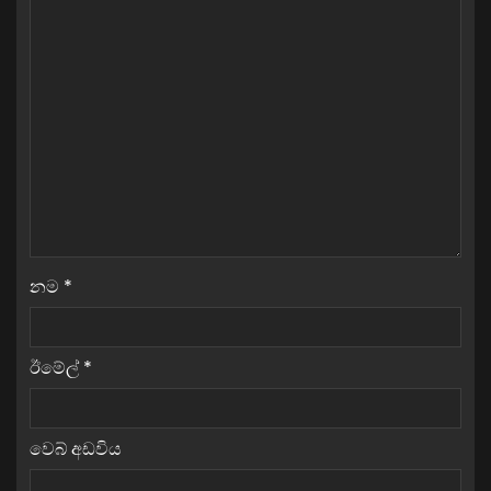
නම
*
ඊමේල්
*
වෙබ් අඩවිය