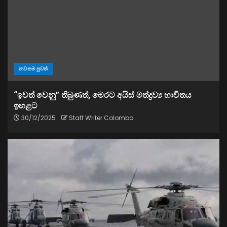
නවතම පුවත්
“ඉවත් වෙනු” තිබුණත්, මෙරට අයිස් මත්ද්‍රව්‍ය භාවිතය
ඉහළට
30/12/2025
Staff Writer Colombo