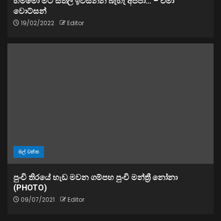
හම්මෝ මට සීතල ඉවසන්න බැහැ අප්පා… – එමා
වොට්සන්
19/02/2022
Editor
මල් වත්ත
පුංචි තිරයේ හැඩ මවන ගම්පහ පුංචි මන්ත්‍රී නෝනා
(PHOTO)
09/07/2021
Editor