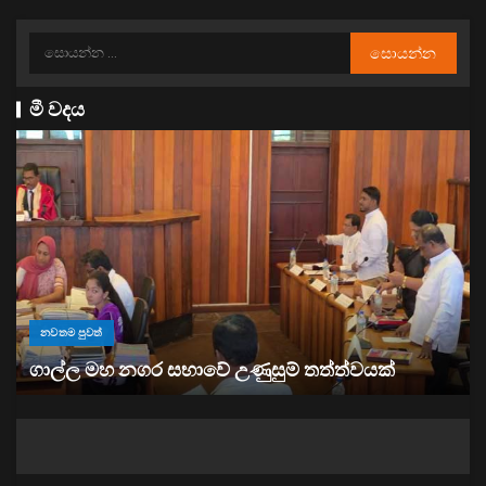
මී වදය
නවතම පුවත්
“ඉවත් වෙනු” තිබුණත්, මෙරට අයිස් මත්ද්‍රව්‍ය භාවිතය
ඉහළට