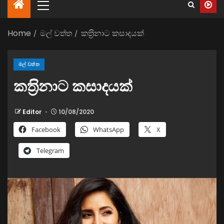
Home
මල් වත්ත
කත‍්‍රිනාට කසාදයක්
මල් වත්ත
කත‍්‍රිනාට කසාදයක්
Editor
10/08/2020
Facebook
WhatsApp
X
Telegram