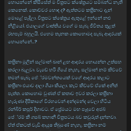
හොයන්නේ කිසිසේත් ම චිත‍්‍රපට ක්ෂේත‍්‍රයට සම්බන්ධ නැති
කෙනෙක්. කොච්චර හොඳ ද? ඇත්තටම කත‍්‍රිනාට දැන්
මොළේ පෑදිලා. චිත‍්‍රපට ක්ෂේත‍්‍රය ඇතුළේ ඉන්නේ නළු
නිළියෝ. එයාලගේ වෘත්තිය වගේ ම සෑබෑ ජීවිතය තුළත්
රඟපෑම් බහුලයි. එහෙම තැනක කොහොමද සැබෑ ආදරයක්
හොයන්නේ…?
කත‍්‍රිනා මුලින් සල්මාන් ඛාන් ළඟ ආදරය හොයන්න උත්සහ
කරලා බැලූවා. වැඬේ හරි ගියේ නැහැ. සල්මාන් නම් කිව්වේ
තමන් සැබෑ පේ‍්‍රමවන්තයෙක් වගේ ආදරය කළාට
කත‍්‍රිනා එයාව දාලා ගියා කියලා. කැට් කිව්වේ ඒකේ අනිත්
පැත්ත. කොහොම වුණත් ඒ කතාව ඉවර කරලා කත‍්‍රිනා
හැරුණා දීපිකාගේ විරහවෙන් අන්දමන්ද වෙලා හිටිය
රන්බීර් කපූර් දිහාවට. ඒ ප්‍රේමයට මඟ පෑදුවේ අජබ්
පේ‍්‍රම් කී ගසබ් කහානී චිත‍්‍රපටය බව කවුරුත් දන්නවා.
ඒත් ඒකටත් වැඩි ආයුෂ තිබුණේ නැහැ. කත‍්‍රිනා නම්