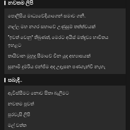
නවතම ලිපි
පොලිසිය මාධ්‍යවේදියාගෙන් සමාව ගනී..
ගාල්ල මහ නගර සභාවේ උණුසුම් තත්ත්වයක්
“ඉවත් වෙනු” තිබුණත්, මෙරට අයිස් මත්ද්‍රව්‍ය භාවිතය
ඉහළට
තායිවාන මුහුදු සීමාවේ චීන යුද අභ්‍යාසයක්
සුනාමි දුම්රිය එන්ජිම අද උදෑසන පණගැන්වී නැහැ
සබැඳි..
ඇවිස්සීමට නොව සිතා බැලීමට
නවතම පුවත්
පුරවැසි ලිපි
මල් වත්ත