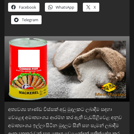
Facebook
WhatsApp
X
Telegram
අත්‍යවශ්‍ය භාණ්ඩ විස්සක් අඩු මුදලකට ලබාදීම සඳහා
වෙළෙඳ අමාත්‍යාංශය ආරම්භ කර ඇති වැඩපිළිවෙළ අනුව
අමාත්‍යාංශය ඉල්ලා සිටින මුදලට සීනි සහ සැමන් ලබාදීම
ආනයනකරුවන් සහ තොග වෙළෙන්දන් ප්‍රතික්ෂේප කර