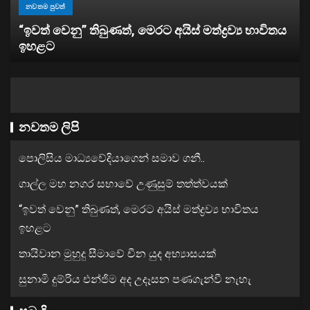
නවතම පුවත්
“ඉවත් වෙනු” තිබුණත්, මෙරට අයිස් මත්ද්‍රව්‍ය භාවිතය
ඉහළට
නවතම ලිපි
පොලිසිය මාධ්‍යවේදියාගෙන් සමාව ගනී..
ගාල්ල මහ නගර සභාවේ උණුසුම් තත්ත්වයක්
“ඉවත් වෙනු” තිබුණත්, මෙරට අයිස් මත්ද්‍රව්‍ය භාවිතය
ඉහළට
තායිවාන මුහුදු සීමාවේ චීන යුද අභ්‍යාසයක්
සුනාමි දුම්රිය එන්ජිම අද උදෑසන පණගැන්වී නැහැ