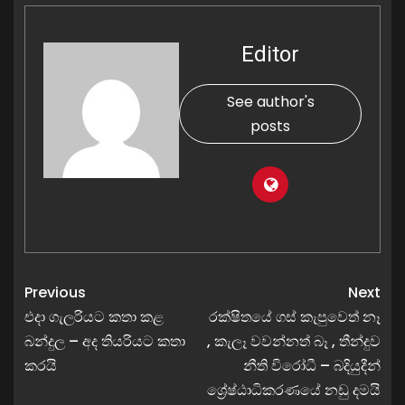
Editor
See author's
posts
Previous
Next
එදා ගැලරියට කතා කළ
රක්ෂිතයේ ගස් කැපුවෙත් නෑ
බන්දුල – අද තියරියට කතා
, කැලෑ වවන්නත් බෑ , තීන්දුව
කරයි
නීති විරෝධී – බදියුදීන්
ශ්‍රේෂ්ඨාධිකරණයේ නඩු දමයි