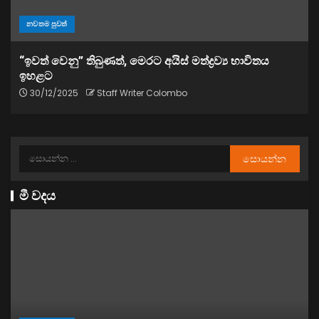
නවතම පුවත්
“ඉවත් වෙනු” තිබුණත්, මෙරට අයිස් මත්ද්‍රව්‍ය භාවිතය
ඉහළට
30/12/2025
Staff Writer Colombo
මී වදය