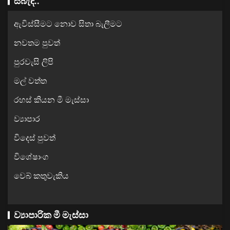
සබැඳි..
ඇවිස්සීමට නොව සිතා බැලීමට
නවතම පුවත්
පුරවැසි ලිපි
මල් වත්ත
රහස් කියන මී මැස්සා
ව්‍යාපාර
විදෙස් පුවත්
විශේෂාංග
වෙබ් කතුවැකිය
ව්‍යාපාරික මී මැස්සා