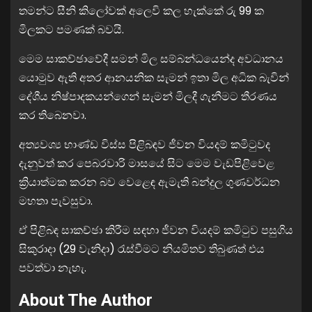
තමන්ට සීනි කිලෝවක් අලෙවි කල හැක්කේ රු 99 ක
මිලකට පමණක් බවයි.
මෙම සාකච්ඡාවේදී සමන් මිල සම්බන්ධයෙන්ද අවධානය
යොමුව ඇති අතර ආනයනික සැමන් ඉතා මිල අධික බැවින්
දේශීය නිෂ්පාදකයන්ගෙන් සැමන් මිලදී ගැනීමට තීරණය
කර තිබෙනවා.
අත්‍යවශ්‍ය භාණ්ඩ විස්ස පිළිබඳව ජීවන වියදම් කමිටුවද
දැනුවත් කර පෙබරවාරි මාසයේ සිට මෙම වැඩපිළිවෙළ
ක්‍රියාත්මක කරන බව වෙළෙඳ ඇමැති බන්දුල ගුණවර්ධන
මහතා පැවසුවා.
ඒ පිළිබඳ සාකච්ඡා කිරීම සඳහා ජීවන වියදම් කමිටුව පසුගිය
සිකුරාදා (29 වැනිදා) රැස්වීමට නියමිතව තිබුණත් එය
පවත්වා නැහැ.
About The Author