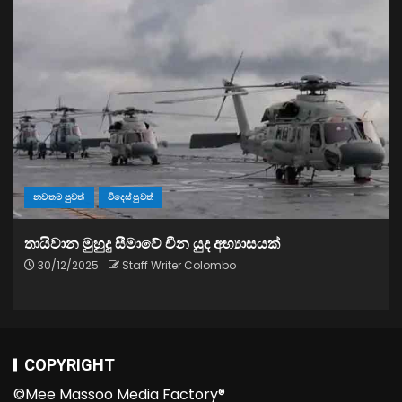
නවතම පුවත්
විදෙස් පුවත්
තායිවාන මුහුදු සීමාවේ චීන යුද අභ්‍යාසයක්
30/12/2025
Staff Writer Colombo
COPYRIGHT
©Mee Massoo Media Factory®