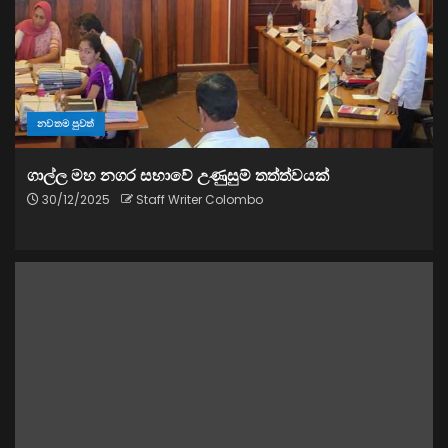
නවතම පුවත්
ගාල්ල මහ නගර සභාවේ උණුසුම් තත්ත්වයක්
30/12/2025
Staff Writer Colombo