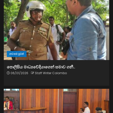
නවතම පුවත්
පොලිසිය මාධ්‍යවේදියාගෙන් සමාව ගනී..
06/01/2026
Staff Writer Colombo