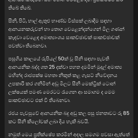
තිබේ තිබේ.
සීනි, පිටි, හාල් ඇතුළු භාණ්ඩ විස්සක් ලබාදීම සඳහා
ආනයනකරුවන් හා තොග වෙළෙන්දන්ගෙන් මිල ගණන්
කැඳවා වෙළෙඳ අමාත්‍යාංශය සාකච්ඡාවක් සාකච්ඡාවක්
පවත්වා තිබෙනවා.
පසුගිය කාලයේ රුපියල් 50ක් වූ සීනි සඳහා පැවති
ආනයනික බද්ද ශත 25 දක්වා පහත දමමින් මුදල් අමාත්‍ය
මහින්ද රාජපක්ෂ මහතා නිකුත් කළ ගැසට් නිවේදනය
උපකාරී කර ගනිමින් අඩු මිලට සීනි මෙක්ට්‍රික් ටොන්
ලක්ෂයක් පමණ මෙරටට රැගෙන ආ සමාගම ද මෙම
සාකච්ඡාවට එක් වී තිබෙනවා.
රජය පැවසුවේ ආනයනික බදු අඩු කල පසු ජනතාවට රු 85
කට සීනි කිලෝවක් ලබා දිය හැකි බවයි.
නමුත් මෙය ප්‍රතික්ෂේප කරමින් අදාල සමගම පවසා ඇත්තේ