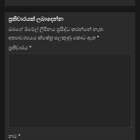
ප්‍රතිචාරයක් ලබාදෙන්න
ඔබගේ ඊමේල් ලිපිනය ප්‍රසිද්ධ කරන්නේ නැත.
අත්‍යාවශ්‍යයය ක්ෂේත්‍ර සලකුණු කොට ඇත
*
ප්‍රතිචාරය
*
නම
*