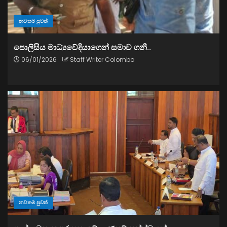
නවතම පුවත්
පොලිසිය මාධ්‍යවේදියාගෙන් සමාව ගනී..
06/01/2026
Staff Writer Colombo
නවතම පුවත්