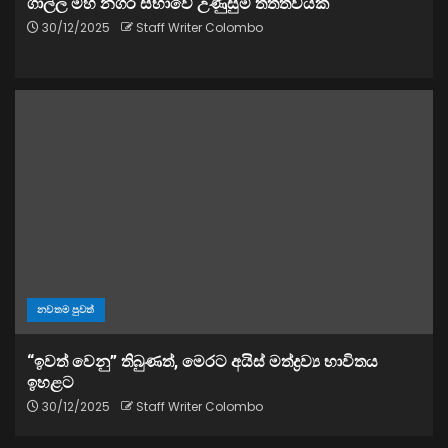
ගාල්ල මහ නගර සභාවේ උණුසුම් තත්ත්වයක්
30/12/2025
Staff Writer Colombo
නවතම පුවත්
“ඉවත් වෙනු” තිබුණත්, මෙරට අයිස් මත්ද්‍රව්‍ය භාවිතය
ඉහළට
30/12/2025
Staff Writer Colombo