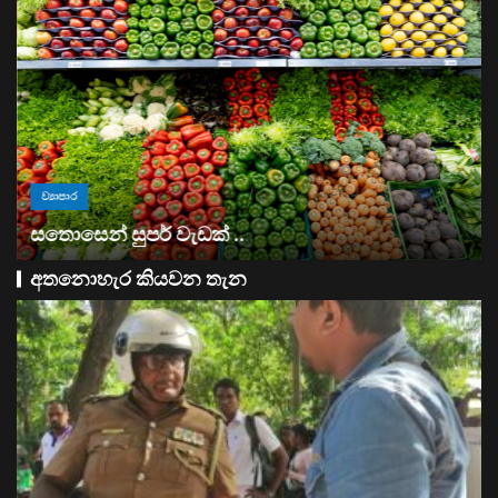
ව්‍යාපාර
සතොසෙන් සුපර් වැඩක් ..
අතනොහැර කියවන තැන