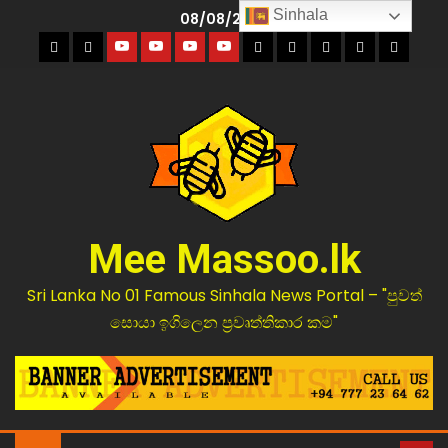
Sinhala
08/08/2026
Mee Massoo.lk
Sri Lanka No 01 Famous Sinhala News Portal – "පුවත්
සොයා ඉගිලෙන ප්‍රවෘත්තිකාර කම"