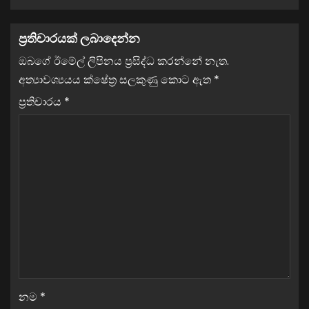
ප්‍රතිචාරයක් ලබාදෙන්න
ඔබගේ ඊමේල් ලිපිනය ප්‍රසිද්ධ කරන්නේ නැත.
අත්‍යාවශ්‍යයය ක්ෂේත්‍ර සලකුණු කොට ඇත
*
ප්‍රතිචාරය
*
නම
*