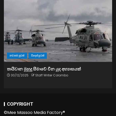
නවතම පුවත්
විදෙස් පුවත්
තායිවාන මුහුදු සීමාවේ චීන යුද අභ්‍යාසයක්
30/12/2025
Staff Writer Colombo
COPYRIGHT
©Mee Massoo Media Factory®