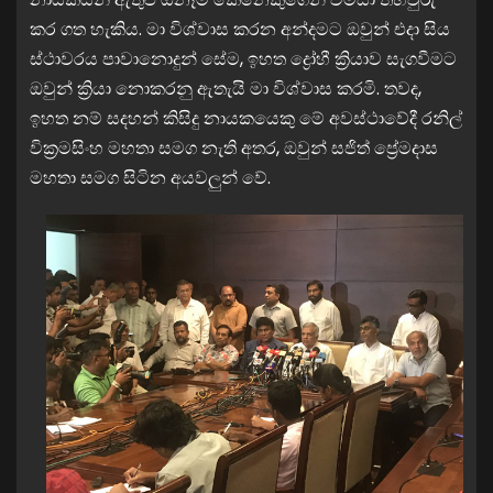
කර ගත හැකිය. මා විශ්වාස කරන අන්දමට ඔවුන් එදා සිය
ස්ථාවරය පාවානොදුන් සේම, ඉහත ද්‍රෝහී ක්‍රියාව සැගවීමට
ඔවුන් ක්‍රියා නොකරනු ඇතැයි මා විශ්වාස කරමි. තවද,
ඉහත නම් සදහන් කිසිදු නායකයෙකු මේ අවස්ථාවේදී රනිල්
වික්‍රමසිංහ මහතා සමග නැති අතර, ඔවුන් සජිත් ප්‍රේමදාස
මහතා සමග සිටින අයවලුන් වේ.