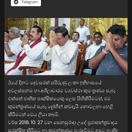
Telegram
ඊයේ දිනට දෙවසරක් සපිරුණු ලංකා ඉතිහාසයේ
අවලස්සනම හා අශීලාචාරම ව්‍යවස්ථා කුමංත්‍රණය සැබෑ
එක්සත් ජාතික පාක්ෂිකයෙකු ලෙස සිහිකිරීමටත්, එම
කුමන්ත්‍රණයේ සැබෑ ද්‍රෝහීන් කව්දැයි නොවලහා හෙළි
කිරීමටත් මෙය ලියා තබමි.
වර්ෂ 2018. 10. 27 වන සෙනසුරාදා උදේ ප්‍රජාතන්ත්‍රවාදය
සුරක්ෂිත කිරීමට හා කුමන්ත්‍රණය පැරදවීමට අපට හැකිද