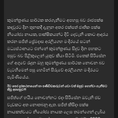
කුමන්ත්‍රණය සාර්ථක කරගැනීමට අපහසු බව රාජපක්ෂ
කදවුරට දින තුනකදී දැනුන අතර එක්සත් ජාතික පක්ෂ
නියෝජ්‍ය නායක, පාක්ෂිකයන්ට දිවි දෙවැනි කොට ආදරය
කරන සජිත් ප්‍රේමදාස අරලියගහ මංදිරයේ සටන්
මධ්‍යස්ථානයට එන්නේ කුමන්ත්‍රණය සිදුව දින පහකට
පසුව බව පිළිකුලෙන් යුතුව කියා සිටිමි. එතෙක් සිරිසේන
ගේ අගුවේ රැදුන ඔහු කුමන්ත්‍රණය සාර්ථක නොවන බව
වැටහීමෙන් පසු හෙමින් සීරුවේ අරලියගහ මංදිරයට
පැමිණියේය.
ඊට පෙර දුරකථනයෙන් හා පණිවිඩකරුවන් යවා වත් ඔහුව ගෙන්වා ගැනීමට
තිබූ අපහසුව!!!
සජිත්ගේ හයිය නොවන්නට එදා සිරිසේන ඔවැනි ජඩ
වැඩකට අත නොතබනු ඇත. සජිත් කිසිදා පක්ෂ
නායකත්වයට නියෝජ්‍ය නායක ලෙස තමන්ගෙන් ලැබිය