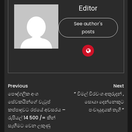
Editor
See author's
posts
Previous
Next
පෞද්ගලික අංශ
” විමල් වීරවංශ අතුරුදන් ,
සේවකයින්ගේ වැටුප්
සොයා දෙන්නෙකුට
කප්පාදුවට රජයේ අවසරය –
පංචායුදයක් තෑගි “
රුපියල් 14 500 /= කින්
සෑහීමට වෙන ලකුණු