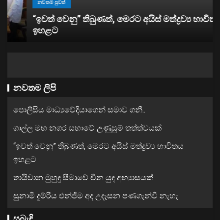
නවතම පුවත්
“ඉවත් වෙනු” තිබුණත්, මෙරට අයිස් මත්ද්‍රව්‍ය භාවිතය
ඉහළට
නවතම ලිපි
පොලිසිය මාධ්‍යවේදියාගෙන් සමාව ගනී..
ගාල්ල මහ නගර සභාවේ උණුසුම් තත්ත්වයක්
“ඉවත් වෙනු” තිබුණත්, මෙරට අයිස් මත්ද්‍රව්‍ය භාවිතය
ඉහළට
තායිවාන මුහුදු සීමාවේ චීන යුද අභ්‍යාසයක්
සුනාමි දුම්රිය එන්ජිම අද උදෑසන පණගැන්වී නැහැ
සබැඳි..