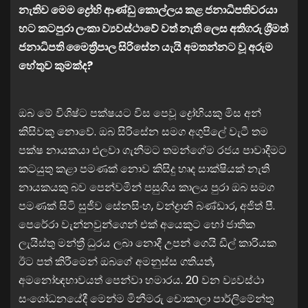
නැතිව මෙම ද්‍රෝහි ආණ්ඩු කොල්ලය කළ ජනාධිපතිවරයා
හට කටපුරා ලංකා ව්‍යවස්ථාවේ වත් නැති ලෙස අතිගරු ශ්‍රීමත්
ජනාධිපති මෛත්‍රීපාල සිරිසේන යැයි අමතන්නට වූ අරුම
හේතුව කුමක්ද?
ඔබ මේ විශිෂ්ට පක්ෂයට විස පෙවූ ද්‍රෝහියකු මිස අන්
කිසිවකු නොවේ. ඔබ සිරිසේන සමග අගුපිලේ වැටී තම
පක්ෂ නායකයා එලවා ගැනීමට තමන්ගේම රජය පාවාදීමට
කටයුතු කළා පමණක් නොව කිසිදු හෘද සාක්ෂියක් නැති
නායකයකු බව පෙන්වමින් පසුගිය කාලය පුරා ඔබ සමග
පමණක් සිටි සුජීව සේනසිංහ, චන්ද්‍රානි බණ්ඩාර, අජිත් පී.
පෙරේරා වැන්නවුන්ගෙන් එක් අයෙකුට හෝ ජාතික
ලැයිස්තු මන්ත්‍රී ධුරය ලබා නොදී උපන් ගෙයි ඩීල් කාරියක
ඊට පත් කිරීමෙන් ඔබගේ අමනුස්ස ගතියත්,
අමනෝඥභාවයත් පෙන්වා හමාරය. 20 වන ව්‍යවස්ථා
සංශෝධනයේදී මෙන්ම මිනීමරු චොකාලා පාර්ලිමේන්තු