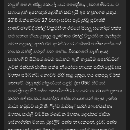
නමුත් මේ ආණ්ඩු කොල්ලයට මෛත්‍රීපාල ජනපතිවරයා ට
සහාය දුන් අනෙකුත් ද්‍රෝහීන් කව්දැයි අප හදුනාගත යුතුය.
2018 ඔක්තෝබර් 27 වනදා සවස පැවැත්වූ ප්‍රවෘත්ති
සාකච්ඡාවේදී රනිල් වික්‍රමසිංහ රජයේ සියලු සහෝදර පක්ෂ
තම සහාය නීත්‍යනුකූල අග්‍රාමාත්‍ය රනිල් වික්‍රමසිංහ මැතිතුමා
වෙත පලකළ අතර එම අවස්ථාවට එක්සත් ජාතික පක්ෂයේ
නවක මන්ත්‍රී වරුන් වන හේෂා විතානගේ වැනි අයද
සහභාගි වී සිටියේ මෙම සටනට ඇති කැපවීම පෙන්වමින්
උවත් එක්සත් ජාතික පක්ෂ නියෝජ්‍ය නායක සජිත් ප්‍රේමදාස
මහතා සම්බන්ධ නොවීම සිහි කළ යුතුය. එය අතපසු වීමක්
නොවේ. ඔහු කුමන්ත්‍රණයේ පළමු දින 05ම සිටියේ
මෛත්‍රීපාල සිරිසේන ජනාධිපතිවරයා සමගය. මා මේ ප්‍රකාශ
කරන දේ එවකට සහෝදර පක්ෂ නායකයන් ලෙස උක්ත
මාධ්‍ය හමුවට පැමිණි ෆීල්ඩ් මාර්ෂල් සරත් ෆොන්සේකා
මහතා, පාඨලී චම්පික රණවක මහතා, දොස්තර රාජිත
සේනාරත්න මහතා, මුස්ලිම් පක්ෂ නායකයන්, ද්‍රවිඩ පක්ෂ
නායකයන් ඇතුළු ඕනෑම කෙනෙකුගෙන් විමසා තහවුරු