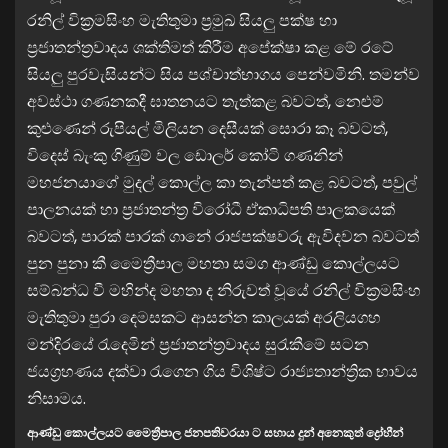
රනිල් වික්‍රමසිංහ මැතිතුමා ප්‍රමුඛ සියලු පක්ෂ හා
ප්‍රජාතන්ත්‍රවාදය ශක්තිමත් කිරීම අපේක්ෂා කළ මේ රටේ
සියලු පුරවැසියන්ට සිය පශ්චාත්භාගය පෙන්වමිනි. තමන්ව
අවස්ථා ගණනකදී ඝාතනයට තැත්කළ බවටත්, නෙළුම්
කුළුණෙන් රුපියල් මිලියන දෙසීයක් සොරා කෑ බවටත්,
විදෙස් බැංකු ගිණුම් වල ඩොලර් කෝටි ගණනින්
මහජනයාගේ මුදල් කොල්ල කා තැන්පත් කළ බවටත්, පවුල්
පාලනයක් හා ප්‍රජාතන්ත්‍ර විරෝධී ඒකාධිපති පාලකයෙක්
බවටත්, පාරක් පාරක් ගානේ රාජපක්ෂවරු ඇවිදවන බවටත්
පුන පුනා කී මෛත්‍රීපාල මහතා සමග ආණ්ඩු කොල්ලයට
සම්බන්ධ වී මහින්ද මහතා ද නිරුවත් වූයේ රනිල් වික්‍රමසිංහ
මැතිතුමා පුරා දෙමසකට ආසන්න කාලයක් අරලියගහ
මන්දිරයේ රැදෙමින් ප්‍රජාතන්ත්‍රවාදය සුරැකීමේ සටන
ජයග්‍රහණය දක්වා රැගෙන ගිය විශිෂ්ට රාජ්‍යතාන්ත්‍රික භාවය
නිසාමය.
ආණ්ඩු කොල්ලයට මෛත්‍රීපාල ජනපතිවරයා ට සහාය දුන් අනෙකුත් ද්‍රෝහීන්