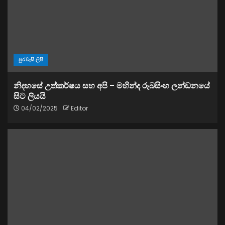
පුරවැසි ලිපි
නිදහසේ උත්කර්ෂය සහ අපි – මහින්ද රූබසිංහ ලන්ඩනයේ
සිට ලියයි
04/02/2025
Editor