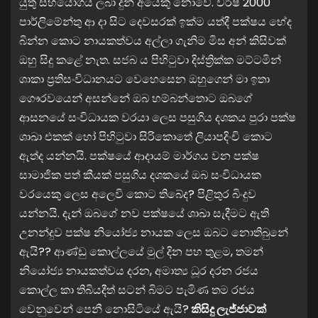
යුතු සහයෝගය ලබා දුන් අයෙකු නොවේ. වර්ෂ 2000
පාර්ලිමේන්තු ආ දා සිට දෙවසරක් ඉක්ම යත්දී පක්ෂය භේද
බින්න කොට නායකත්වය අල්ලා ගැනිම මිස අන් කිසිවක්
ඔහු සිදු කළේ නැත. සජබ ය පිහිටුවා දිස්ත්‍රික්ක මට්ටමින්
ශාකා ප්‍රතිසංවිධානයට වෙහෙසෙන ඔහුගෙන් මා ඉතා
ගෞරවයෙන් අසන්නේ ඔබ හම්බන්තොට ඔබගේ
ආසනයේ සංවිධායක වරයා ලෙස පසුගිය දශකය පුරා පක්ෂ
ශාඛා එකක් හෝ පිහිටුවා සිරිකොතේ ලියාපදිංචි කොට
ඇත්ද යන්නයි. පක්ෂයේ ආදායම් මාර්ගය වන පක්ෂ
සාමාජික පත් කීයක් පසුගිය දශකයේ ඔබ සංවිධායක
වරයෙකු ලෙස අලෙවි කොට තිබේද? පිළිතුර බිංදුව
යන්නයි. දැන් ඔබගේ නව පක්ෂයේ ශාඛා සැදීමට ඇති
උනන්දුව පක්ෂ නියෝජ්‍ය නායක ලෙස ඔබට නොතිබුනේ
ඇයි?? ආණ්ඩු කොල්ලයේ මුල් දින පහ තුළම, තමන්
නියෝජ්‍ය නායකත්වය දරන, අමාත්‍ය ධූර දරන රජය
කොල්ල කා තිබියදීත් සටන් බිමට පැමිණ තම රජය
වෙනුවෙන් පෙනී නොසිටියේ ඇයි?
කිසිදු ලැජ්ජාවක්