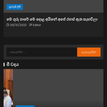
පුරවැසි ලිපි
මේ ගුරු පාරේ මේ දොළ අයිනේ අපේ රහස් ඇත සැඟවීලා
09/10/2023
Editor
මී වදය