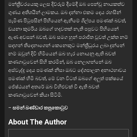
මන්ත්‍රීවරයෙකු ලෙස දිව්රුම් දීමේදී ඔබ පෙන්වූ නායකත්ව
ගුණය අතිශයින් ලාමකය. ඔබ දන්නා එකම දෙය රහසින්
පැමිණ පිටුපසින් පිහියෙන් ඇනීමේ ශිල්පය පමණක් බවත්,
ඩයනා කුමරිය ඔබගේ හදවතක් නැති පපුවට පිහියෙන්
ඇණ අවසන් බවත්, ඔබ සමග හුන් පරාජිත වූවත් උක්ත නම්
සදහන් තිදෙනාගෙන් කෙනෙකුට මන්ත්‍රීධූරය ලබා දුන්නේ
නම් ඔවුන් දිවි හිමියෙන් ඔබ හැර නොයනු ඇති බවත්
කණගාටුවෙන් සිහි කරමින්, ඔබ නෙලාගන්නේ ඔබ
අස්වැද්දූ දෙය පමණක් නිසා ඔබට දේශපාලන අනාථභාවය
පමණක් හිමි බවත්, මේ වන විටත් ඔබගේ අලුත් පක්ෂයේ
ජේෂ්ඨයන් අතරේ ඔබ විහිළුවක් වී ඇති බවත්
කණගාටුවෙන් කියා සිටිමි.
–
සමන් බණ්ඩාර කපුකොටුව
About The Author