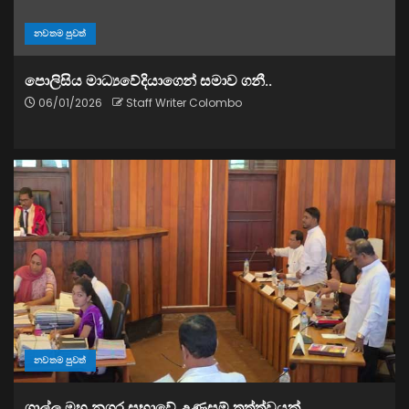
නවතම පුවත්
පොලිසිය මාධ්‍යවේදියාගෙන් සමාව ගනී..
06/01/2026
Staff Writer Colombo
නවතම පුවත්
ගාල්ල මහ නගර සභාවේ උණුසුම් තත්ත්වයක්