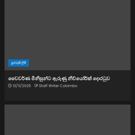
පුරවැසි ලිපි
වෛවර්ණ මිනිසුන්ට ඇරුණු නිව්යෝර්ක් දොරටුව
13/11/2025
Staff Writer Colombo