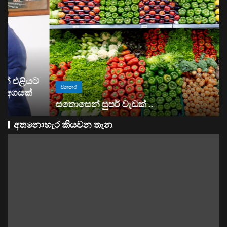
ව්‍යාපාර
සතොසෙන් සුපර් වැඩක් ..
අතනොහැර කියවන තැන