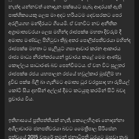
නැත්ද යන්නවත් නොදැන පක්ෂයට සැබෑ ආදරයක් ඇති
පාක්ශිකයෙකු ලෙස මා අදට හරියටම දෙවසරකට පෙර
අරලියගහ මන්දිරයට ගියෙමි. ඒ වනවිට නව අනීතික
අග්‍රාමාත්‍යවරයා ලෙස මහින්ද රාජපක්ෂ මහතා දිව්රුම් දී
අමාත්‍ය මණ්ඩල පිහිටුවා තිබූ අතර පොලිස්පතිවරයා මහින්ද
රාජපක්ෂ මහතා ට සැලියුට් ගසා ආචාර කරන ආකාරය
රාජ්‍ය මාධ්‍ය නිරන්තරයෙන් ප්‍රචාරය කළේ මෙම ආණ්ඩු
කොල්ලය සාධාරණ බව පෙන්වීමටය. ඒ වන විට සුලුතර
රාජපක්ෂ රජය යහපාලන රජයේ හවුල්කාර මුස්ලිම් හා
ද්‍රවිඩ පක්ෂ බිලී බා ගැනීමට අමාත්‍ය ධූර වරප්‍රසාද හා රුපියල්
කෝටි සිය දහසින් අල්ලස් දීමට කටයුතු කරමින් සිටි බවද
ප්‍රචාරය විය.
ඉතිහාසයේ ප්‍රතිපත්තියක් නැති, කෙලෙහිගුණ නොදන්නා
අශීලාචාරම ජනපතිවරයා බවට මෛත්‍රීපාල සිරිසේන
පත්වූයේ 2015 වසරේ තමන් ජනාධිපති ධූරයට ඔසවා තැබූ