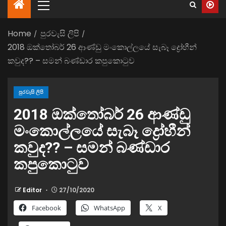
Home
පුරවැසි ලිපි
2018 ඔක්තෝබර් 26 ආණ්ඩු මංකොල්ලයේ සැබෑ ද්‍රෝහීන්
කවුද?? – සමන් බණ්ඩාර කපුකොටුව
පුරවැසි ලිපි
2018 ඔක්තෝබර් 26 ආණ්ඩු
මංකොල්ලයේ සැබෑ ද්‍රෝහීන්
කවුද?? – සමන් බණ්ඩාර
කපුකොටුව
Editor
27/10/2020
Facebook
WhatsApp
X