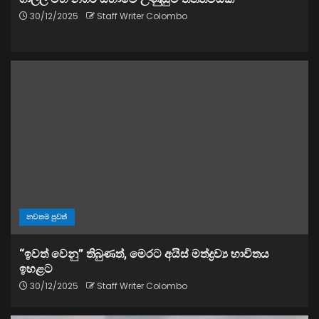
30/12/2025
Staff Writer Colombo
නවතම පුවත්
“ඉවත් වෙනු” තිබුණත්, මෙරට අයිස් මත්ද්‍රව්‍ය භාවිතය
ඉහළට
30/12/2025
Staff Writer Colombo