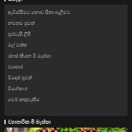
ඇවිස්සීමට නොව සිතා බැලීමට
නවතම පුවත්
පුරවැසි ලිපි
මල් වත්ත
රහස් කියන මී මැස්සා
ව්‍යාපාර
විදෙස් පුවත්
විශේෂාංග
වෙබ් කතුවැකිය
ව්‍යාපාරික මී මැස්සා