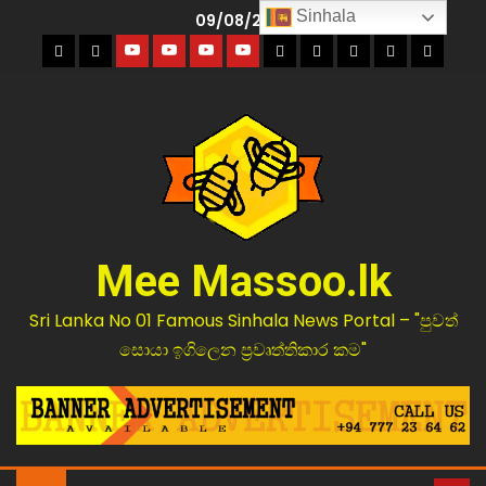
Sinhala
09/08/2026
Mee Massoo.lk
Sri Lanka No 01 Famous Sinhala News Portal – "පුවත්
සොයා ඉගිලෙන ප්‍රවෘත්තිකාර කම"