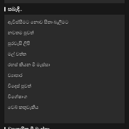
සබැඳි..
ඇවිස්සීමට නොව සිතා බැලීමට
නවතම පුවත්
පුරවැසි ලිපි
මල් වත්ත
රහස් කියන මී මැස්සා
ව්‍යාපාර
විදෙස් පුවත්
විශේෂාංග
වෙබ් කතුවැකිය