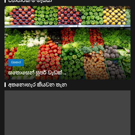
ව්‍යාපාරික මී මැස්සා
ව්‍යාපාර
මහ බැංකුවෙන් බැංකු වලට නියෝගයක්
අතනොහැර කියවන තැන