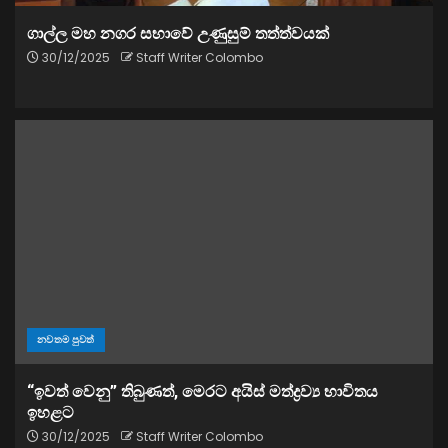
ගාල්ල මහ නගර සභාවේ උණුසුම් තත්ත්වයක්
30/12/2025
Staff Writer Colombo
නවතම පුවත්
“ඉවත් වෙනු” තිබුණත්, මෙරට අයිස් මත්ද්‍රව්‍ය භාවිතය
ඉහළට
30/12/2025
Staff Writer Colombo