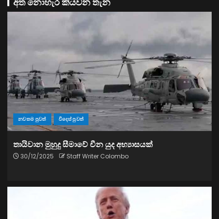
අත නොහැර කියවන තැන
නවතම පුවත්
විදෙස් පුවත්
තායිවාන මුහුදු සීමාවේ චීන යුද අභ්‍යාසයක්
30/12/2025
Staff Writer Colombo