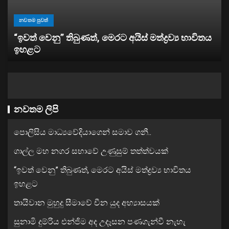
නවතම පුවත්
විදෙස් පුවත්
තායිවාන මුහුදු සීමාවේ චීන යුද අභ්‍යාසයක්
නවතම ලිපි
පොලිසිය මාධ්‍යවේදියාගෙන් සමාව ගනී..
ගාල්ල මහ නගර සභාවේ උණුසුම් තත්ත්වයක්
“ඉවත් වෙනු” තිබුණත්, මෙරට අයිස් මත්ද්‍රව්‍ය භාවිතය
ඉහළට
තායිවාන මුහුදු සීමාවේ චීන යුද අභ්‍යාසයක්
සුනාමි දුම්රිය එන්ජිම අද උදෑසන පණගැන්වී නැහැ