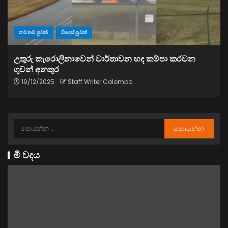
නවතම පුවත්
විදෙස් පුවත්
උතුරු කැරොලිනාවෙන් වාර්තාවන හද කම්පා කරවන
ගුවන් අනතුර
19/12/2025
Staff Writer Colombo
මී වදය