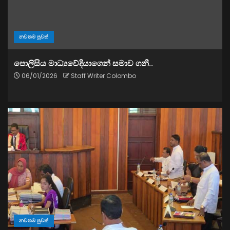
නවතම පුවත්
පොලිසිය මාධ්‍යවේදියාගෙන් සමාව ගනී..
06/01/2026
Staff Writer Colombo
නවතම පුවත්