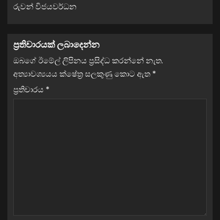
රුවන් විජයවර්ධන
ප්‍රතිචාරයක් ලබාදෙන්න
ඔබගේ ඊමේල් ලිපිනය ප්‍රසිද්ධ කරන්නේ නැත.
අත්‍යාවශ්‍යයය ක්ෂේත්‍ර සලකුණු කොට ඇත
*
ප්‍රතිචාරය
*