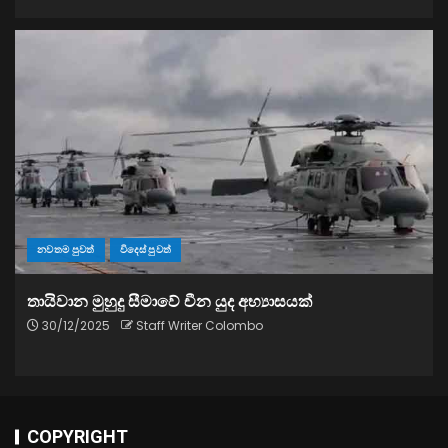
නවතම පුවත්
විදෙස් පුවත්
තායිවාන මුහුදු සීමාවේ චීන යුද අභ්‍යාසයක්
30/12/2025
Staff Writer Colombo
COPYRIGHT