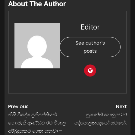
About The Author
Editor
See author's
posts
Previous
Next
නිසි විදේශ ප්‍රතිපත්තියක්
සුශාන්ත් වෙනුවෙන්
නොමැති ආණ්ඩුව රට විශාල
දේශපාලනඥයෝ සටනේ.
අර්බුදයකට ගෙන යනවා –