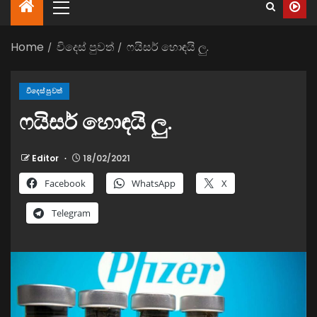
Home
විදෙස් පුවත්
ෆයිසර් හොඳයි ලු.
විදෙස් පුවත්
ෆයිසර් හොඳයි ලු.
Editor
18/02/2021
Facebook
WhatsApp
X
Telegram