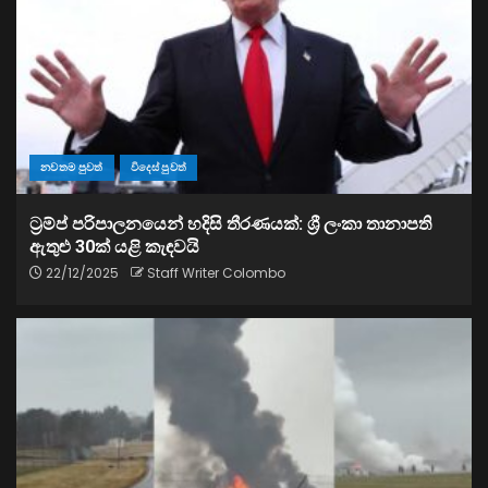
නවතම පුවත්
විදෙස් පුවත්
ට්‍රම්ප් පරිපාලනයෙන් හදිසි තීරණයක්: ශ්‍රී ලංකා තානාපති
ඇතුළු 30ක් යළි කැඳවයි
22/12/2025
Staff Writer Colombo