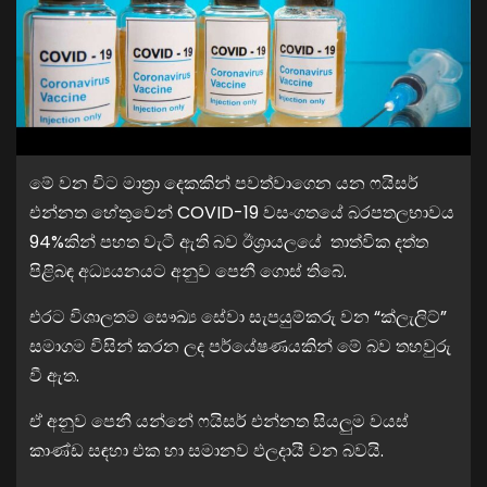
මේ වන විට මාත්‍රා දෙකකින් පවත්වාගෙන යන ෆයිසර්
එන්නත හේතුවෙන් COVID-19 වසංගතයේ බරපතලභාවය
94%කින් පහත වැටී ඇති බව ඊශ්‍රායලයේ තාත්වික දත්ත
පිළිබඳ අධ්‍යයනයට අනුව පෙනී ගොස් තිබේ.
එරට විශාලතම සෞඛ්‍ය සේවා සැපයුම්කරු වන “ක්ලැලිට්”
සමාගම විසින් කරන ලද පර්යේෂණයකින් මේ බව තහවුරු
වී ඇත.
ඒ අනුව පෙනී යන්නේ ෆයිසර් එන්නත සියලුම වයස්
කාණ්ඩ සඳහා එක හා සමානව ඵලදායී වන බවයි.