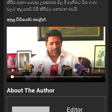
කිරීම සදහා වෛද්‍ය උපකරණ මිල දී ගැනීමට මිස ගංගා
වලට කළගෙඩි විසි කිරීමට නොවන බවයි.
අදාළ වීඩියෝව පහළින්.
About The Author
Editor