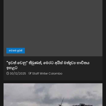
නවතම පුවත්
“ඉවත් වෙනු” තිබුණත්, මෙරට අයිස් මත්ද්‍රව්‍ය භාවිතය
ඉහළට
30/12/2025
Staff Writer Colombo