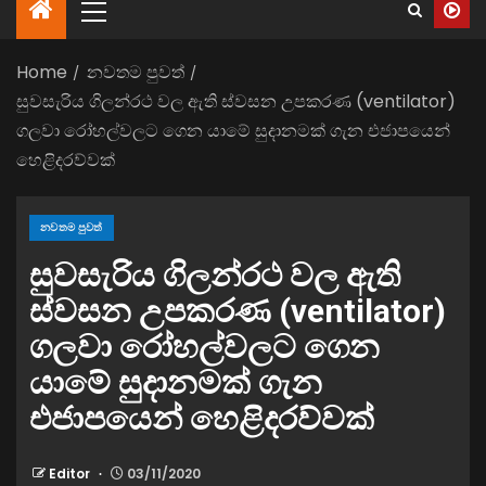
Home
නවතම පුවත්
සුවසැරිය ගිලන්රථ වල ඇති ස්වසන උපකරණ (ventilator)
ගලවා රෝහල්වලට ගෙන යාමේ සුදානමක් ගැන එජාපයෙන්
හෙළිදරව්වක්
නවතම පුවත්
සුවසැරිය ගිලන්රථ වල ඇති
ස්වසන උපකරණ (ventilator)
ගලවා රෝහල්වලට ගෙන
යාමේ සුදානමක් ගැන
එජාපයෙන් හෙළිදරව්වක්
Editor
03/11/2020