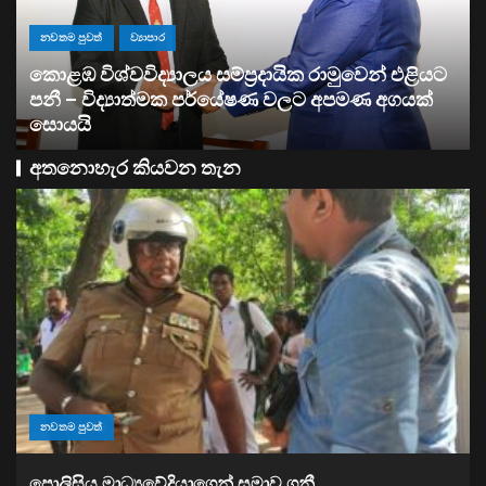
ව්‍යාපාර
සතොසෙන් සුපර් වැඩක් ..
අතනොහැර කියවන තැන
නවතම පුවත්
පොලිසිය මාධ්‍යවේදියාගෙන් සමාව ගනී..