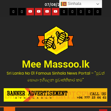
Sinhala
07/08/2026
Mee Massoo.lk
Sri Lanka No 01 Famous Sinhala News Portal – "පුවත්
සොයා ඉගිලෙන ප්‍රවෘත්තිකාර කම"