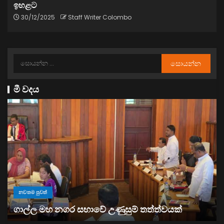
ඉහළට
30/12/2025
Staff Writer Colombo
මී වදය
නවතම පුවත්
“ඉවත් වෙනු” තිබුණත්, මෙරට අයිස් මත්ද්‍රව්‍ය භාවිතය
ඉහළට