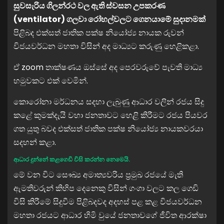
සුවසැරිය ගිලන්රථ වල ඇති ස්වසන උපකරණ
(ventilator) ගලවා රෝහල්වලට ගෙනයාමේ සුදානමක්
පිළිබද එක්සත් ජාතික පක්ෂ නියෝජ්‍ය නායක රුවන්
විජයවර්ධන මහතා විසින් අද මාධ්‍යට කරුණු හෙළිකළා.
ඒ zoom තාක්ෂණය ඔස්සේ අද පෙරවරුවේ පැවති මාධ්‍ය
හමුවකට එක් වෙමින්.
කොරෝනා මර්ධනය සදහා ලැබුණු ආධාර වලින් රජය සිදු
කළේ කුමක්දැයි වහා ජනතාවට හෙළි කිරීමට රජය පියවර
ගත යුතු බවද එක්සත් ජාතික පක්ෂ නියෝජ්‍ය නායකවරයා
සදහන් කළා.
ආධාර දුන්නේ කළගෙඩි විසි කරන්න නෙමෙයි.
මේ වන විට සෞඛ්‍ය අමාත්‍යවරිය ප්‍රමුඛ රජයේ මැති
ඇමතිවරුන් කිහිප දෙනෙකු විසින් ගංගා වලට කල ගෙඩි
විසි කිරීමේ සිදුවීම පිළිබදවද අදහස් පළ කළ විජයවර්ධන
මහතා රජයට ආධාර හිමි වුයේ ජනතාවගේ ජීවිත ආරක්ෂා