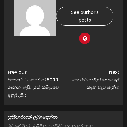
See author's
posts
Previous
Next
බස්නාහිර පළාතටත් 5000
හොරාට කලින් කෙහෙල්
දෙන්න බැසිල්ගේ කමිටුවේ
කැන වැට පැනීම
අනුමැතිය
ප්‍රතිචාරයක් ලබාදෙන්න
ඔබගේ ඊමේල් ලිපිනය ප්‍රසිද්ධ කරන්නේ නැත.