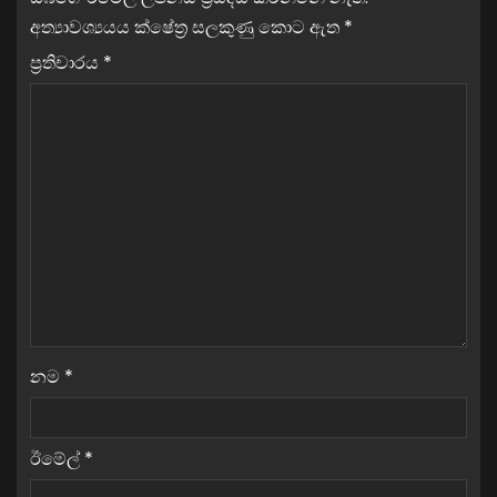
අත්‍යාවශ්‍යයය ක්ෂේත්‍ර සලකුණු කොට ඇත
*
ප්‍රතිචාරය
*
නම
*
ඊමේල්
*