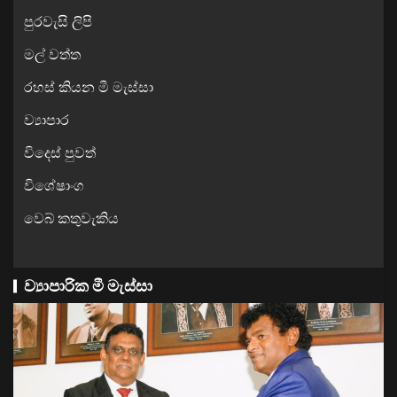
පුරවැසි ලිපි
මල් වත්ත
රහස් කියන මී මැස්සා
ව්‍යාපාර
විදෙස් පුවත්
විශේෂාංග
වෙබ් කතුවැකිය
ව්‍යාපාරික මී මැස්සා