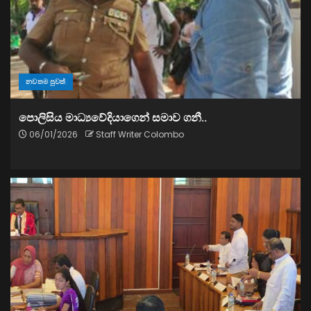
නවතම පුවත්
පොලිසිය මාධ්‍යවේදියාගෙන් සමාව ගනී..
06/01/2026
Staff Writer Colombo