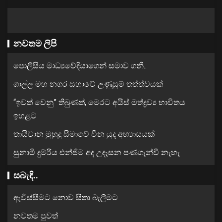
නවතම ලිපි
පොලිසිය මාධ්‍යවේදියාගෙන් සමාව ගනී..
ගාල්ල මහ නගර සභාවේ උණුසුම් තත්ත්වයක්
“ඉවත් වෙනු” තිබුණත්, මෙරට අයිස් මත්ද්‍රව්‍ය භාවිතය
ඉහළට
තායිවාන මුහුදු සීමාවේ චීන යුද අභ්‍යාසයක්
සුනාමි දුම්රිය එන්ජිම අද උදෑසන පණගැන්වී නැහැ
සබැඳි..
ඇවිස්සීමට නොව සිතා බැලීමට
නවතම පුවත්