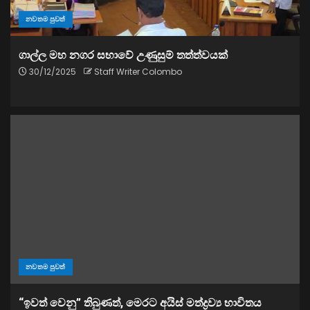
නවතම පුවත්
ගාල්ල මහ නගර සභාවේ උණුසුම් තත්ත්වයක්
30/12/2025
Staff Writer Colombo
නවතම පුවත්
“ඉවත් වෙනු” තිබුණත්, මෙරට අයිස් මත්ද්‍රව්‍ය භාවිතය