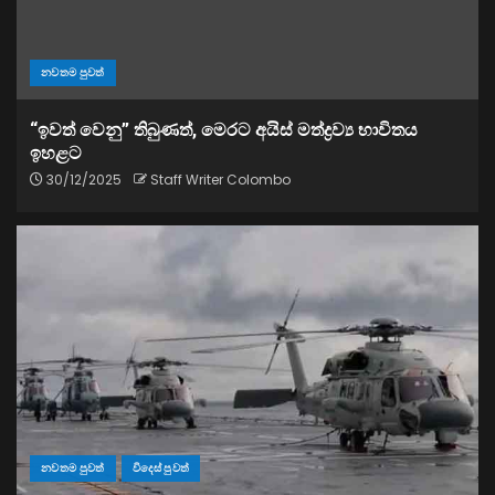
නවතම පුවත්
“ඉවත් වෙනු” තිබුණත්, මෙරට අයිස් මත්ද්‍රව්‍ය භාවිතය
ඉහළට
30/12/2025
Staff Writer Colombo
නවතම පුවත්
විදෙස් පුවත්