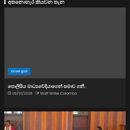
අතනොහැර කියවන තැන
නවතම පුවත්
පොලිසිය මාධ්‍යවේදියාගෙන් සමාව ගනී..
06/01/2026
Staff Writer Colombo