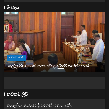
මී වදය
නවතම පුවත්
“ඉවත් වෙනු” තිබුණත්, මෙරට අයිස් මත්ද්‍රව්‍ය භාවිතය
ඉහළට
නවතම ලිපි
පොලිසිය මාධ්‍යවේදියාගෙන් සමාව ගනී..