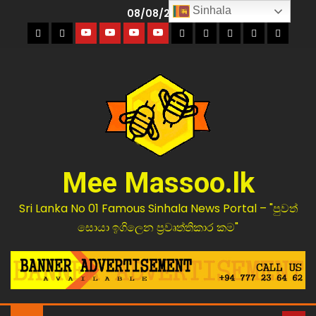
Sinhala
08/08/2026
Mee Massoo.lk
Sri Lanka No 01 Famous Sinhala News Portal – "පුවත්
සොයා ඉගිලෙන ප්‍රවෘත්තිකාර කම"