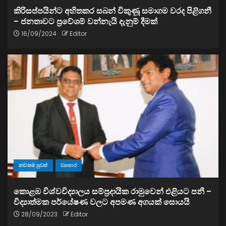
කිරිසප්පයින්ට අහිතකර සබන් විකුණූ සමාගම වරද පිළිගනී
– ජනතාවට ප්‍රවේශම් වන්නැයි දැනුම් දීමක්
16/09/2024
Editor
නවතම පුවත්
ව්‍යාපාර
කොළඹ විශ්වවිද්‍යාලය සම්ප්‍රදායික රාමුවෙන් එළියට පනී –
විද්‍යාත්මක පර්යේෂණ වලට අපමණ අගයක් සොයයි
28/09/2023
Editor