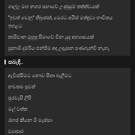
ගාල්ල මහ නගර සභාවේ උණුසුම් තත්ත්වයක්
“ඉවත් වෙනු” තිබුණත්, මෙරට අයිස් මත්ද්‍රව්‍ය භාවිතය
ඉහළට
තායිවාන මුහුදු සීමාවේ චීන යුද අභ්‍යාසයක්
සුනාමි දුම්රිය එන්ජිම අද උදෑසන පණගැන්වී නැහැ
සබැඳි..
ඇවිස්සීමට නොව සිතා බැලීමට
නවතම පුවත්
පුරවැසි ලිපි
මල් වත්ත
රහස් කියන මී මැස්සා
ව්‍යාපාර