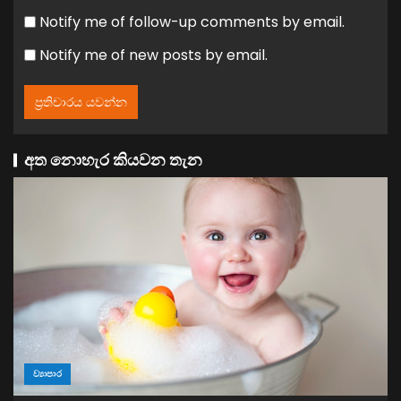
Notify me of follow-up comments by email.
Notify me of new posts by email.
අත නොහැර කියවන තැන
ව්‍යාපාර