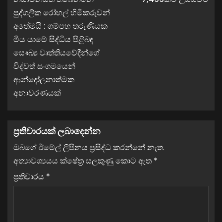
පුද්ගලික රෝහල් හිමිකරුවන්
අතේමයි : ගම්පහ තරුණියක
මිය යාමේ සිද්ධිය පිළිබඳ
සෞඛ්‍ය වෘත්තියවේදීන්ගේ
විද්වත් සංගමයෙන්
ආන්දෝලනාත්මක
අනාවරණයක්
ප්‍රතිචාරයක් ලබාදෙන්න
ඔබගේ ඊමේල් ලිපිනය ප්‍රසිද්ධ කරන්නේ නැත.
අත්‍යාවශ්‍යයය ක්ෂේත්‍ර සලකුණු කොට ඇත
*
ප්‍රතිචාරය
*