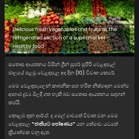
Delicious fresh vegetables and fruits at the
refrigerated section of a supermarket -
Healthy food
සතොස ආයතනය විසින් ග්‍රීන් සුපර් සුපිරි වෙළඳසැල්
ජාලයේ පළමු වෙළඳසැල අද දින (10) විවෘත කෙරේ.
මෙම වෙළඳසැලෙන් කාබනික සහ හරිත නිෂ්පාදන මෙන්ම
ආහාර ද්‍රව්‍ය මිලදී ගත හැකි බව සතොස ආයතනය සදහන්
කරයි.
කොළඹ තුන ආර්.ඒ. ද මෙල් මාවතේ විවෘත වන මෙම
වෙළඳසැල
“ජාතියට පෝෂණය”
යන තේමාව යටතේ
ක්‍රියාත්මක වනු ඇත.