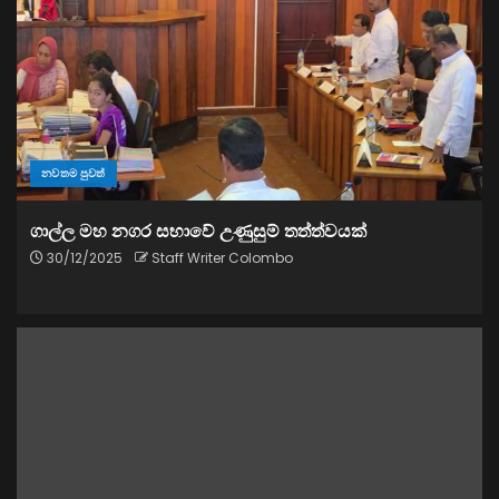
නවතම පුවත්
ගාල්ල මහ නගර සභාවේ උණුසුම් තත්ත්වයක්
30/12/2025
Staff Writer Colombo