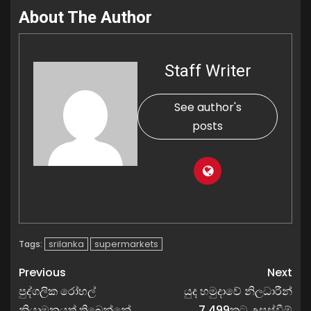
About The Author
Staff Writer
See author's
posts
srilanka
supermarkets
Tags:
Previous
Next
පුද්ගලික රෝහල්
යුද හමුදාවේ නිලධාරීන්
නියාමනයත් තිබෙන්නේ
7,499කට උසස්වීම්