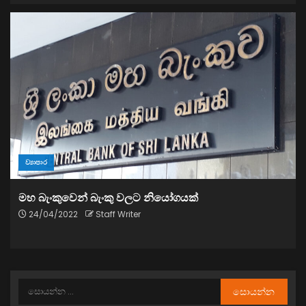
ව්‍යාපාර
මහ බැංකුවෙන් බැංකු වලට නියෝගයක්
24/04/2022
Staff Writer