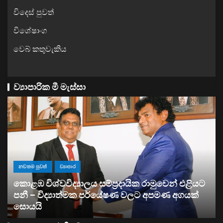
විදෙස් පුවත්
විශේෂාංග
වෙබ් කතුවැකිය
ව්‍යාපාරික මී මැස්සා
ියට
ව්‍යාපාර
්
සතොසෙන් සුපර් වැඩක් ..