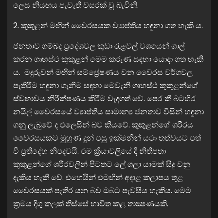
ලෙස නියඟය පැවැති වසරක් වූ බැවිනි.
2. කුකුළන් මඟින් වෛරසයක ව්‍යාප්තිය හඳුනා ගත හැකි ය.
ජනතාව ගම්බද ප්‍රදේශවල කුඩා රැළවල් වශයෙන් ගාල්
කරන ගෘහස්ථ කුකුළන් මෙම කරුණ සඳහා යොදා ගත හැකි
ය. මදුරුවන් මඟින් සම්ප්‍රේෂණය වන වෛරස වර්ගවල
පැතිරීම හඳුනා ගැනීම සඳහා මෙවැනි ගෘහස්ථ කුකුළන්ගේ
ස්වභාවය නිරීක්ෂණය කිරීම වැදගත් වේ. පෙර කී බටහිර
නයිල් වෛරසයේ ව්‍යාප්තිය සාමාන්‍ය ජනතාව විසින් හඳුනා
ගනු ලැබුවේ ද එලෙසින් බව කියවේ. කුකුළන්ගේ ශරීරය
වෛරසයකට මුහුණ දුන් පසු ඉක්මනින් යථා තත්වයට පත්
වී ප්‍රතිදේහ නිපදවයි. එම ක්‍රියාවලියේ දී නිතිපතා
කුකුළන්ගේ ශරීරවලින් පිටතට ලේ ගලා යාමක් සිදු වනු
දැකිය හැකි වේ. එහෙයින් එමඟින් අදාළ කලාපය තුළ
වෛරසයක් පැතිර යන බව ඔබට පැවසිය හැකිය. මෙම
ක්‍රමය දිගු කලක් තිස්සේ භාවිත කළ තාක්‍ෂණයකි.