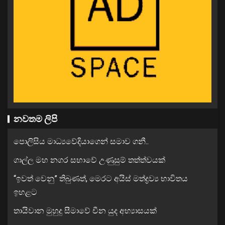
නවතම ලිපි
පොලිසිය මාධ්‍යවේදියාගෙන් සමාව ගනී..
ගාල්ල මහ නගර සභාවේ උණුසුම් තත්ත්වයක්
“ඉවත් වෙනු” තිබුණත්, මෙරට අයිස් මත්ද්‍රව්‍ය භාවිතය
ඉහළට
තායිවාන මුහුදු සීමාවේ චීන යුද අභ්‍යාසයක්