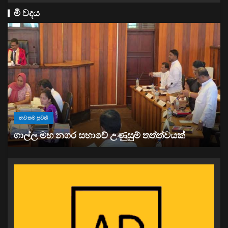
මී වදය
නවතම පුවත්
“ඉවත් වෙනු” තිබුණත්, මෙරට අයිස් මත්ද්‍රව්‍ය භාවිතය
ඉහළට