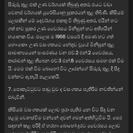
සිරුරු තුළ එක් උණ වර්ගයක් තිබුණු අතර, එයට වඩා
වෙනස් වර්ගයක් යුරේසියානු සූකරයන් තුළ තිබිණි. කිසියම්
ලෙසකින් මේ දෙවර්ගය එකතු වී තිබුණු අතර, එයින් හට
ගත් නව සූකර උණ වෛරසය මිනිසුන් හට අතිශයින්
භයානක විය. එලෙස ම 1968 වසරේ දී පමණ හට ගත්
හොංකොං උණ වසංගතයට හේතුව වූයේ මිනිසුන් තුළ
සාමාන්‍යයෙන් සංසරණය වන එච්.2 එන්.2 වෛරසය,
තාරාවන් තුළ තිබෙන එච්.3 එන්.8 වෛරසය සමඟ එක් වීම
යි. මෙම එක් වීම බොහෝ විට ඌරන්ගේ සිරුරු තුළ දී සිදු
වන්නට ඇතැයි සැලකෙයි.
7. පොකැට්ටුවට පාඩු වුව ද වසංගතය පැතිරීම නවතින්නේ
එබැවිනි.
කිසියම් වසංගතයක් ලොව පුරා පැතිර යන විට සිදු වන
පළමු වෙනස්වීම වන්නේ ගුවන් ගමන් අත්හිටුවීම යි. පෙර
සඳහන් කළ පරිදි ඒ හරහා බොහෝ දුරට වෛරසය ලොව