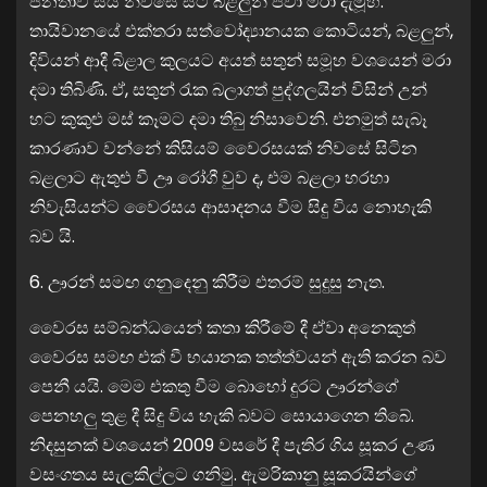
ජනතාව සිය නිවසේ සිටි බළලුන් පවා මරා දැමූහ.
තායිවානයේ එක්තරා සත්වෝද්‍යානයක කොටියන්, බළලුන්,
දිවියන් ආදී බිළාල කුලයට අයත් සතුන් සමූහ වශයෙන් මරා
දමා තිබිණි. ඒ, සතුන් රැක බලාගත් පුද්ගලයින් විසින් උන්
හට කුකුළු මස් කෑමට දමා තිබු නිසාවෙනි. එනමුත් සැබෑ
කාරණාව වන්නේ කිසියම් වෛරසයක් නිවසේ සිටින
බළලාට ඇතුළු වී ඌ රෝගී වුව ද, එම බළලා හරහා
නිවැසියන්ට වෛරසය ආසාදනය වීම සිදු විය නොහැකි
බව යි.
6. ඌරන් සමඟ ගනුදෙනු කිරීම එතරම් සුදුසු නැත.
වෛරස සම්බන්ධයෙන් කතා කිරීමේ දී ඒවා අනෙකුත්
වෛරස සමඟ එක් වී භයානක තත්ත්වයන් ඇති කරන බව
පෙනී යයි. මෙම එකතු වීම බොහෝ දුරට ඌරන්ගේ
පෙනහලු තුළ දී සිදු විය හැකි බවට සොයාගෙන තිබේ.
නිදසුනක් වශයෙන් 2009 වසරේ දී පැතිර ගිය සූකර උණ
වසංගතය සැලකිල්ලට ගනිමු. ඇමරිකානු සූකරයින්ගේ