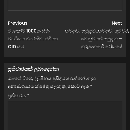
Previous
Next
රු.කෝටි 1000ක සීනි
හමුදාව..හමුදාව..හමුදාව..ගුරුවරු
මගඩියට එරෙහිව, ජවිපෙ
වෙනුවටත් හමුදාව –
CID යට
ගුරුසංගම් විරෝධයේ
ප්‍රතිචාරයක් ලබාදෙන්න
ඔබගේ ඊමේල් ලිපිනය ප්‍රසිද්ධ කරන්නේ නැත.
අත්‍යාවශ්‍යයය ක්ෂේත්‍ර සලකුණු කොට ඇත
*
ප්‍රතිචාරය
*