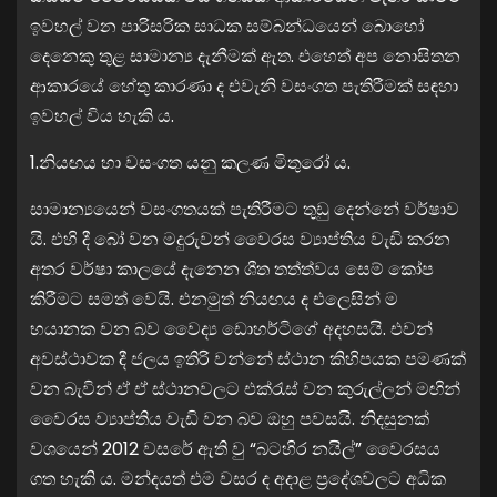
ඉවහල් වන පාරිසරික සාධක සම්බන්ධයෙන් බොහෝ
දෙනෙකු තුළ සාමාන්‍ය දැනීමක් ඇත. එහෙත් අප නොසිතන
ආකාරයේ හේතු කාරණා ද එවැනි වසංගත පැතිරීමක් සඳහා
ඉවහල් විය හැකි ය.
1.නියඟය හා වසංගත යනු කලණ මිතුරෝ ය.
සාමාන්‍යයෙන් වසංගතයක් පැතිරීමට තුඩු දෙන්නේ වර්ෂාව
යි. එහි දී බෝ වන මදුරුවන් වෛරස ව්‍යාප්තිය වැඩි කරන
අතර වර්ෂා කාලයේ දැනෙන ශීත තත්ත්වය සෙම් කෝප
කිරීමට සමත් වෙයි. එනමුත් නියඟය ද එලෙසින් ම
භයානක වන බව වෛද්‍ය ඩොහර්ටිගේ අදහසයි. එවන්
අවස්ථාවක දී ජලය ඉතිරි වන්නේ ස්ථාන කිහිපයක පමණක්
වන බැවින් ඒ ඒ ස්ථානවලට එක්රැස් වන කුරුල්ලන් මඟින්
වෛරස ව්‍යාප්තිය වැඩි වන බව ඔහු පවසයි. නිදසුනක්
වශයෙන් 2012 වසරේ ඇති වු “බටහිර නයිල්” වෛරසය
ගත හැකි ය. මන්දයත් එම වසර ද අදාළ ප්‍රදේශවලට අධික