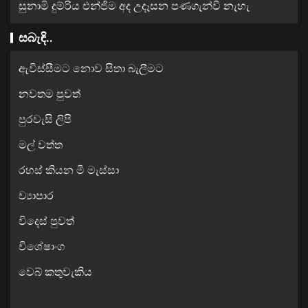
සුනාමි දුම්රිය එන්ජිම අද උදෑසන පණගැන්වී නැහැ
සබැඳි..
ඇවිස්සීමට නොව සිතා බැලීමට
නවතම පුවත්
පුරවැසි ලිපි
මල් වත්ත
රහස් කියන මී මැස්සා
ව්‍යාපාර
විදෙස් පුවත්
විශේෂාංග
වෙබ් කතුවැකිය