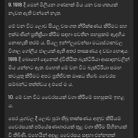
9. 1918 දී මෙන් මිලියන ගණනක් මිය යන වසංගතයක්
නැවත ඇති වන්නේ නැත.
මේ වන විට ලොව සියලු වසංගත නිරීක්ෂණය කිරීමට සහ
ඉක්මණින් ප්‍රතික්‍රියා කිරීම සඳහා පවතින පහසුකම් ඇදහිය
නොහැකි තරම් ය. සියලු ඉන්ෆ්ලුවෙන්සා මධ්‍යස්ථානවල
විශාල ගෝලීය ජාලයක් ඇති අතර තාක්‍ෂණය ද වඩා හොඳය.
1918 දී බොහෝ දෙනෙක් ද්විතියික බැක්ටීරියා ආසාදනවලින්
මිය යන්නට ඇත. එහෙත් මේ වන විට බැක්ටීරියා සමඟ
කටයුතු කිරීමට අපට ප්‍රතිජීවක ඖෂධ තිබේ. වෛරස
සම්බන්ධ තත්ත්වය ද එසේ ම ය.
10. මේ වන විට වෛරසයක් වගා කිරීමේ පහසුකම් ඉහළ
ය.
පෙර යුගවල දී ලොව පුරා තිබූ තාක්ෂණය අනුව කිසියම්
වෛරසයක් පර්යේෂණාගාරයක් තුළ වගා කිරීම සිහිනයක්
වී තිබිණි. එහෙයින් අදාළ වෛරසය සඳහා එන්නතක්