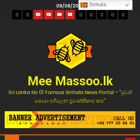
Sinhala
09/08/2026
Mee Massoo.lk
Sri Lanka No 01 Famous Sinhala News Portal – "පුවත්
සොයා ඉගිලෙන ප්‍රවෘත්තිකාර කම"