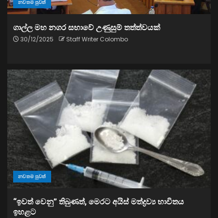
නවතම පුවත්
ගාල්ල මහ නගර සභාවේ උණුසුම් තත්ත්වයක්
30/12/2025
Staff Writer Colombo
නවතම පුවත්
“ඉවත් වෙනු” තිබුණත්, මෙරට අයිස් මත්ද්‍රව්‍ය භාවිතය
ඉහළට