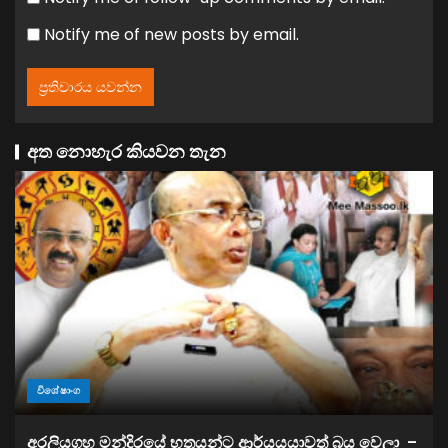
Notify me of new posts by email.
අත නොහැර කියවන තැන
විශේෂාංග
අරලියගහ මන්දිරයේ භූතයන්ට ආර්යයයාවත් බය වෙලා –