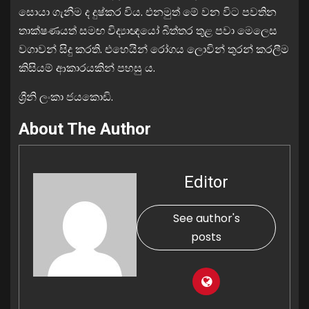
සොයා ගැනීම ද දුෂ්කර විය. එනමුත් මේ වන විට පවතින
තාක්ෂණයත් සමඟ විද්‍යාඥයෝ බිත්තර තුළ පවා මෙලෙස
වගාවන් සිදු කරති. එහෙයින් රෝගය ලොවින් තුරන් කරලීම
කිසියම් ආකාරයකින් පහසු ය.
ශ්‍රීනි ලංකා ජයකොඩි.
About The Author
Editor
See author's
posts