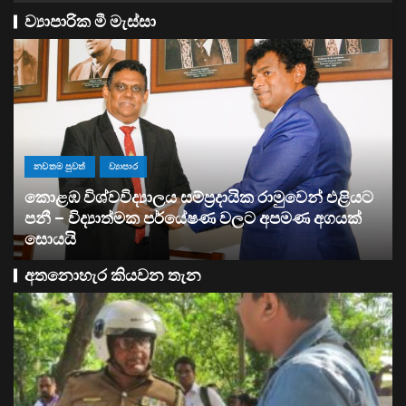
ව්‍යාපාරික මී මැස්සා
ව්‍යාපාර
සතොසෙන් සුපර් වැඩක් ..
අතනොහැර කියවන තැන