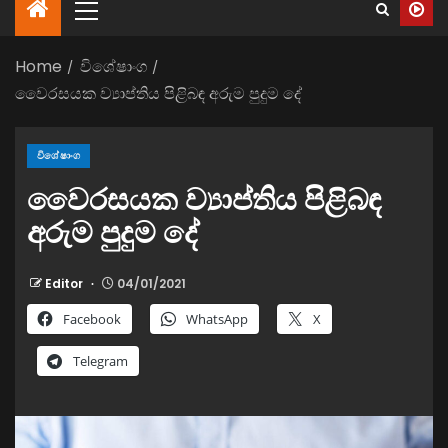
Home
විශේෂාංග
වෛරසයක ව්‍යාප්තිය පිළිබඳ අරුම පුදුම දේ
විශේෂාංග
වෛරසයක ව්‍යාප්තිය පිළිබඳ
අරුම පුදුම දේ
Editor
04/01/2021
Facebook
WhatsApp
X
Telegram