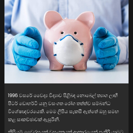
1996 වසරේ වෛද්‍ය විද්‍යාව පිළිබඳ නොබෙල් ත්‍යාග ලාභී
පීටර් ඩොහර්ටි යනු වසංගත රෝග තත්ත්ව සම්බන්ධ
විශේෂඥවරයෙකි. මෙම ලිපිය සැකසී ඇත්තේ ඔහු සමඟ
කළ සාකච්ඡාවක් ඇසුරිනි.
කිසියම් වෛරසයක් වසංගතයක් ආකාරයෙන් පැතිරී යාමට