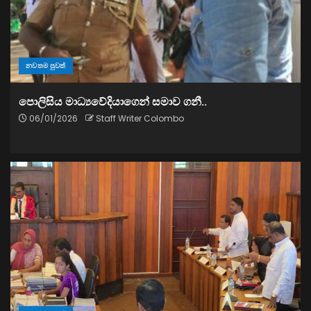
නවතම පුවත්
පොලිසිය මාධ්‍යවේදියාගෙන් සමාව ගනී..
06/01/2026
Staff Writer Colombo