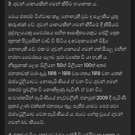
3. ගුවන් යානයකින් ගමන් කිරීම භයානක ය.
මෙය එතරම් විශ්වාස කළ නොහැකි වුව ද සැලකිය යුතු
කරුණක් වේ. ගුවන් යානයකින් ගමන් කිරීමේ දී කිසියම්
පුද්ගලයෙකු වෛරසය සහිත ආසාදිතයෙකුට පේළි දෙක
තුනක් පිටුපසින් වාඩි වී සිටිය ද අවදානමෙන් මිදිය
නොහැකි වේ. එක ම ගුවන් යානයේ ගමන් ගත් සියලු මඟීන්
හරහා වෛරසය ලොව පුරා ව්‍යාප්ත වී යා හැකි ය.
නිදසුනක් ලෙස මිලියන 50ත් මිලියන 100ත් අතර
ජනතාවක් මරා දැමූ 1918 – 1919 වසංගතය 1919 වන තෙක්
ඕස්ට්‍රේලියාවට නොපැමිණියේ ඒ වන විට ගුවන් ගමන්
එතරම් ප්‍රචලිත වී නොතිබුණු බැවිනි. ඒ වන විට
සංචාරකයින් පැමිණියේ නැව්වලිනි. එනමුත් 2009 දී පැමිණි
සූකර උණ එක්සත් ජනපදය තුළ පැතිර යාමට පෙර පවා
ඕස්ට්‍රේලියාව වෙත පැමිණියේ ය. එයට හේතු වූයේ ගුවන්
ගමන් බව කියවේ.
4. එකවර මිය යනවාට වඩා රෝගී වී බේරීම භයානක ය.