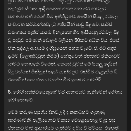
පුරා ගමන් කිරීම නවතියි. දෙවනුව සංචාරක හෝටල්,
නැරඹුම් ස්ථාන ආදී සෙනඟ එකතු වන ස්ථානවලට
ජනතාව එක් රොක් වීම අත්හිටුවේ. මෙයින් සියලු රටවල
සංචාරක කර්මාන්තවලට අතිශයින් පාඩු සිදු වේ. සාර්ස්
වසංගතය පැතිර යාමේ දී නැගෙනහිර ආසියානු රටවල සිදු
වූ පාඩුව පමණක් ඩොලර් බිලියන 50කට අධික විය. එසේ
ඒක පුද්ගල ආදායම ද ශීඝ්‍රයෙන් පහත වැටේ. ඒ, රට අගුළු
දැමීම (ලොක්ඩවුන් කිරීම) හේතුවෙන් ජනතාව රැකියාවට
යාමට නොහැකි වීමෙනි. කෙසේ වුවත් මේ සියලු දෙයින්
සිදු වන්නේ මිනිසුන් තැන් තැන්වලට එක්වීම වැළැකීම යි.
එහෙයින් වෛරසය ව්‍යාප්ත වීම ඉබේ ම නවතියි.
8. රෝගී සත්ත්වයෙකුගේ මස් ආහාරයට ගැනීමෙන් රෝගය
බෝ නොවේ.
මෙම කරුණ පසුගිය දිනවල දී ද කතාබහට ගැනුණු
කාරණාවකි. පෑලියගොඩ මතස්‍ය වෙළෙඳපොළ වැසූ පසු
ජනතාව මාළු ආහාරයට ගැනීමට ද බිය වී සිටියහ. එහෙත්