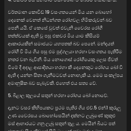
වර්තමාන කොවිඩ් 19 වසංගතයෙන් මිය යන බොහෝ
දෙනෙක් වෙනත් නිධන්ගත රෝගවල හිමිකරුවන් බව
පෙනී යයි. ඒ කෙසේ වුවත් එවැනි වෛරස රෝගී
තත්ත්වයක් ඇති වූ පසු එකවර මිය යාම කිසියම්
ආකාරයකින් සමාජයට යහපතක් බව පෙනේ. මන්දයත්
රෝගී වී මිය ගිය පසු එම පුද්ගලයා හරහා වසංගතය පැතිරීම
නතර වන බැවිනි. මිය නොගොස් රෝගියෙකු ලෙස ජීවත්
වීමේ දී අදාළ ආසාදිතයා හරහා කී දෙනෙකුට රෝගය බෝ වී
ඇති ද යන්න සිතා ගැනීමටවත් නොහැකි ය. මෙම සංකල්පය
අමානුෂික බව සැබෑවකි. එහෙත් එය සත්‍ය වේ.
5. බිළාල කුලයේ සතුන් හරහා රෝගය බෝ නොවේ.
දැනට වසර කිහිපයකට ප්‍රථම පැතිර ගිය එච්.5 එන්.1 කුරුලු
උණ වෛරසය බොහෝසෙයින් දක්නට ලැබුණේ කුකුළු
මස් ආහාරයට ගනු ලැබූ සතුන් තුළ ය. මෙයින් බියට පත්