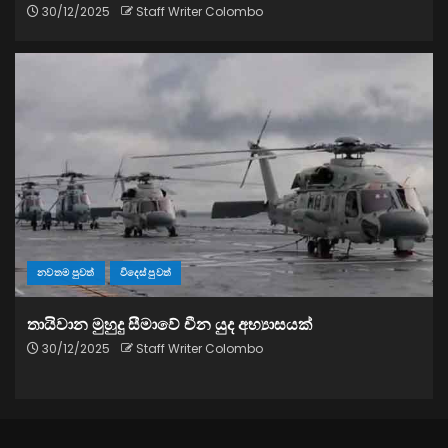
30/12/2025
Staff Writer Colombo
නවතම පුවත්
විදෙස් පුවත්
තායිවාන මුහුදු සීමාවේ චීන යුද අභ්‍යාසයක්
30/12/2025
Staff Writer Colombo