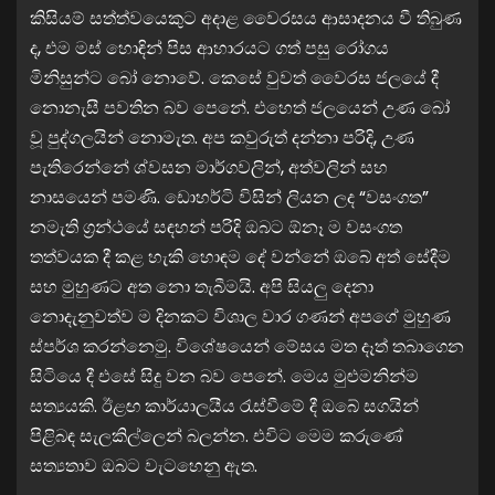
කිසියම් සත්ත්වයෙකුට අදාළ වෛරසය ආසාදනය වී තිබුණ
ද, එම මස් හොඳින් පිස ආහාරයට ගත් පසු රෝගය
මිනිසුන්ට බෝ නොවේ. කෙසේ වුවත් වෛරස ජලයේ දී
නොනැසී පවතින බව පෙනේ. එහෙත් ජලයෙන් උණ බෝ
වූ පුද්ගලයින් නොමැත. අප කවුරුත් දන්නා පරිදි, උණ
පැතිරෙන්නේ ශ්වසන මාර්ගවලින්, අත්වලින් සහ
නාසයෙන් පමණි. ඩොහර්ටි විසින් ලියන ලද “වසංගත”
නමැති ග්‍රන්ථයේ සඳහන් පරිදි ඔබට ඕනෑ ම වසංගත
තත්වයක දී කළ හැකි හොඳම දේ වන්නේ ඔබේ අත් සේදීම
සහ මුහුණට අත නො තැබීමයි. අපි සියලු දෙනා
නොදැනුවත්ව ම දිනකට විශාල වාර ගණන් අපගේ මුහුණ
ස්පර්ශ කරන්නෙමු. විශේෂයෙන් මේසය මත දෑත් තබාගෙන
සිටියෙ දී එසේ සිදු වන බව පෙනේ. මෙය මුළුමනින්ම
සත්‍යයකි. ඊළඟ කාර්යාලයීය රැස්වීමේ දී ඔබේ සගයින්
පිළිබඳ සැලකිල්ලෙන් බලන්න. එවිට මෙම කරුණේ
සත්‍යතාව ඔබට වැටහෙනු ඇත.