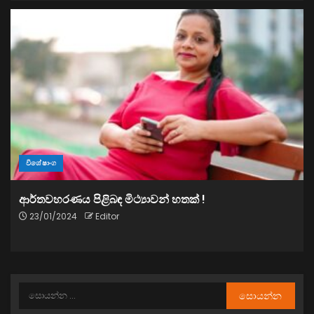
විශේෂාංග
ආර්තවහරණය පිළිබඳ මිථ්‍යාවන් හතක් !
23/01/2024
Editor