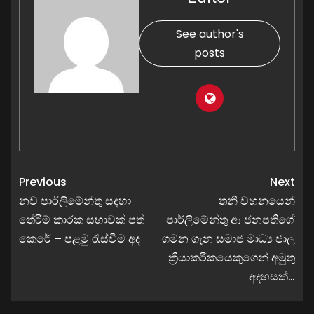
See author's
posts
Previous
Next
නව පාර්ලිමේන්තු සදහා
තනි වහනයෙන්
තේරීම් කාරක සභාවක් පත්
පාර්ලිමේන්තු ආ ජනපතිගේ
කෙරේ – පළමු රැස්වීම අද
ගමන ගැන සමාජ මාධ්‍ය ජාල
ක්‍රියාකරිකයෙකුගෙන් අමුතු
අදහසක්…