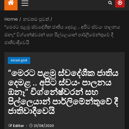
Home
නවතම පුවත්
“මෙරට පළමු ස්වදේශීක ජාතිය දෙමළ .. අපිට ස්වයං පාලනය
ඕනෑ” විග්නේෂ්වරන් සහ පිල්ලෙයාන් පාර්ලිමේන්තුවේ දී
ජාතිවාදීවෙයි
නවතම පුවත්
“මෙරට පළමු ස්වදේශීක ජාතිය
දෙමළ .. අපිට ස්වයං පාලනය
ඕනෑ” විග්නේෂ්වරන් සහ
පිල්ලෙයාන් පාර්ලිමේන්තුවේ දී
ජාතිවාදීවෙයි
Editor
21/08/2020