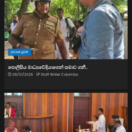
නවතම පුවත්
පොලිසිය මාධ්‍යවේදියාගෙන් සමාව ගනී..
06/01/2026
Staff Writer Colombo