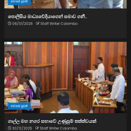
නවතම පුවත්
පොලිසිය මාධ්‍යවේදියාගෙන් සමාව ගනී..
06/01/2026
Staff Writer Colombo
නවතම පුවත්
ගාල්ල මහ නගර සභාවේ උණුසුම් තත්ත්වයක්
30/12/2025
Staff Writer Colombo