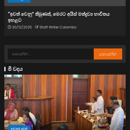
“ඉවත් වෙනු” තිබුණත්, මෙරට අයිස් මත්ද්‍රව්‍ය භාවිතය
ඉහළට
30/12/2025
Staff Writer Colombo
මී වදය
නවතම පුවත්