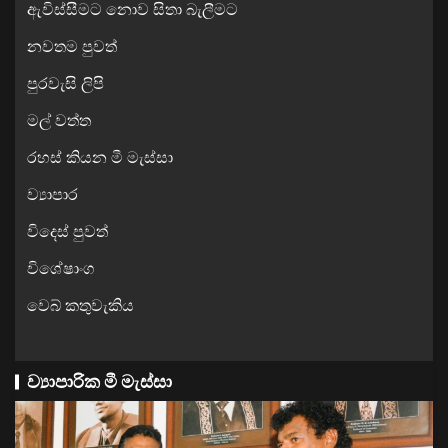
ඇවිස්සීමට නොව සිතා බැලීමට
නවතම පුවත්
පුරවැසි ලිපි
මල් වත්ත
රහස් කියන මී මැස්සා
ව්‍යාපාර
විදෙස් පුවත්
විශේෂාංග
වෙබ් කතුවැකිය
ව්‍යාපාරික මී මැස්සා