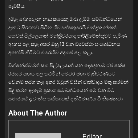
පැවසීය.
දමිළ දේශපාලන නායකයෙකු මරා දැමීම සම්බන්ධයෙන්
දැනට සිරගතව සිටින ශිවනේෂතුරෙයි චන්ද්‍රකාන්තන්
හෙවත් පිල්ලෙයාන් මන්ත්‍රීවරයාද පාර්ලිමේන්තුවට පැමිණ
අදහස් පල කළ අතර ඔහු 13 වන ව්‍යවස්ථා සංශෝධනය
අහෝසි කිරීමට එරෙහිව අදහස් පල කළා.
විග්නේශ්වරන් සහ පිල්ලෙයාන් යන දෙදෙනාම රජ පක්ෂ
රජයට සහය පල කරමින් මෙවර මහා මැතිවරණයට
වෙනම තරග කළ අතර ඔවුන් විසින් ජාතිවාදය මතු කරමින්
සිදු කරන ඇතැම් ප්‍රකාශ සම්බන්ධයෙන් මේ වන විට
සමාජයේ දැවැන්ත කතිකාවක් ද නිර්මාණය වී තිබෙනවා.
About The Author
Editor