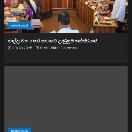
නවතම පුවත්
ගාල්ල මහ නගර සභාවේ උණුසුම් තත්ත්වයක්
30/12/2025
Staff Writer Colombo
නවතම පුවත්