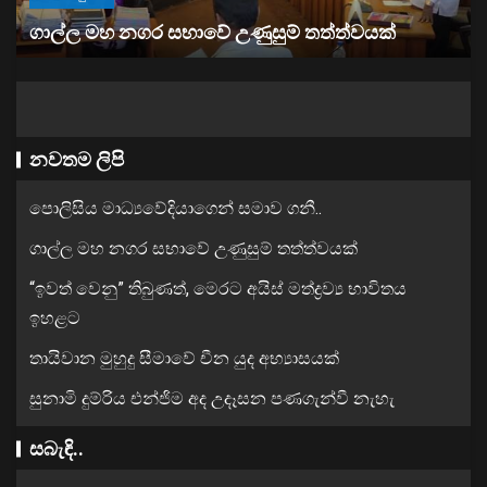
“ඉවත් වෙනු” තිබුණත්, මෙරට අයිස් මත්ද්‍රව්‍ය භාවිතය
ඉහළට
නවතම ලිපි
පොලිසිය මාධ්‍යවේදියාගෙන් සමාව ගනී..
ගාල්ල මහ නගර සභාවේ උණුසුම් තත්ත්වයක්
“ඉවත් වෙනු” තිබුණත්, මෙරට අයිස් මත්ද්‍රව්‍ය භාවිතය
ඉහළට
තායිවාන මුහුදු සීමාවේ චීන යුද අභ්‍යාසයක්
සුනාමි දුම්රිය එන්ජිම අද උදෑසන පණගැන්වී නැහැ
සබැඳි..