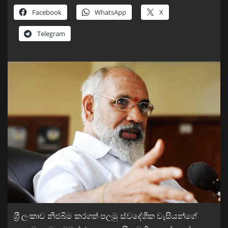
Facebook
WhatsApp
X
Telegram
ශ‍්‍රී ලංකාව නිජබිම කරගත් පලමු ස්වදේශීක වැසියන්ගේ