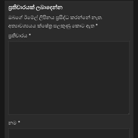
ප්‍රතිචාරයක් ලබාදෙන්න
ඔබගේ ඊමේල් ලිපිනය ප්‍රසිද්ධ කරන්නේ නැත.
අත්‍යාවශ්‍යයය ක්ෂේත්‍ර සලකුණු කොට ඇත
*
ප්‍රතිචාරය
*
නම
*