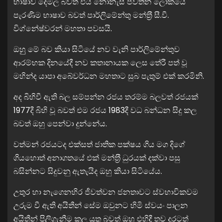
භාෂාව දෙමල බවත් එය නොනැසී පවතින ලෝකයේ
පැරණිම භාෂාව බවත් පාර්ලිමේන්තු මන්ත‍්‍රී සී.වී.
විග්නේෂ්වරන් මහතා පවසයි.
ඔහුු මේ බව කියා සිටියේ නව වැනි පාර්ලිමේන්තුව
ආරම්භක දිනයේදී නව කතානායක ලෙස තේරී පත් වූ
මහින්ද යාපා අබේවර්ධන මහතාට සුබ පැතුම් එක් කරමිනි.
අද බිහිවී ඇති බල සම්පන්න රජය තරම්ම බලවත් රජයක්
1977දී බිහි වූ බවත් එම රජය 1983දී වධ බන්ධන සිදු කල
බවත් ඔහු පෙන්වා දුන්නේය.
වත්මන් රජයටද එක්සත් ජාතික පක්ෂය ගිය මග දිගේ
ගියහොත් අනාගතයේ එක් මන්ත‍්‍රී ධුරයක් දක්වා පසු
බසින්නට සිදුවනු ඇතැයිද ඔහු කියා සිටියේය.
උතුර හා නැගෙනහිර ජීවත්වන ජනතාවට ස්වභාවිකවම
උරුම වී ඇති අයිතීන් සේම ඔවුනට හිමි ස්වයං පාලන
අයිතීන් පිලිගැනීම කල යුතු බවත් ඔහු එහිදී තව දුරටත්