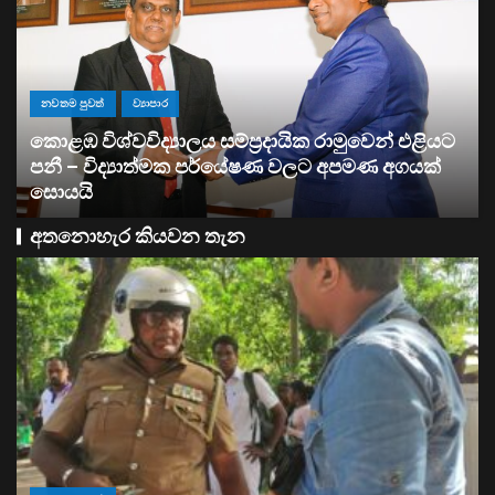
ව්‍යාපාර
සතොසෙන් සුපර් වැඩක් ..
අතනොහැර කියවන තැන