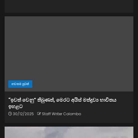
නවතම පුවත්
“ඉවත් වෙනු” තිබුණත්, මෙරට අයිස් මත්ද්‍රව්‍ය භාවිතය
ඉහළට
30/12/2025
Staff Writer Colombo