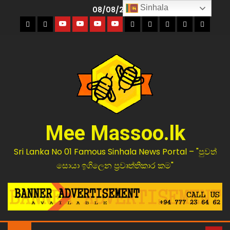
Sinhala
08/08/2026
Mee Massoo.lk
Sri Lanka No 01 Famous Sinhala News Portal – "පුවත්
සොයා ඉගිලෙන ප්‍රවෘත්තිකාර කම"