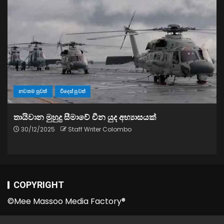
නවතම පුවත්
විදෙස් පුවත්
තායිවාන මුහුදු සීමාවේ චීන යුද අභ්‍යාසයක්
30/12/2025
Staff Writer Colombo
COPYRIGHT
©Mee Massoo Media Factory®