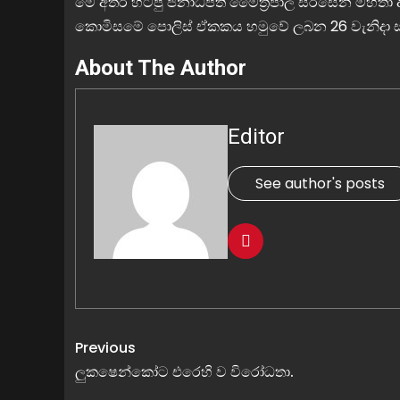
මේ අතර හිටපු ජනාධිපති මෛත‍්‍රිපාල සිරිසේන මහතා 
කොමිසමේ පොලිස් ඒකකය හමුවේ ලබන 26 වැනිදා සාක
About The Author
Editor
See author's posts
Previous
ලුකෂෙන්කෝට එරෙහි ව විරෝධතා.