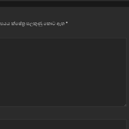
වශ්‍යයය ක්ෂේත්‍ර සලකුණු කොට ඇත
*