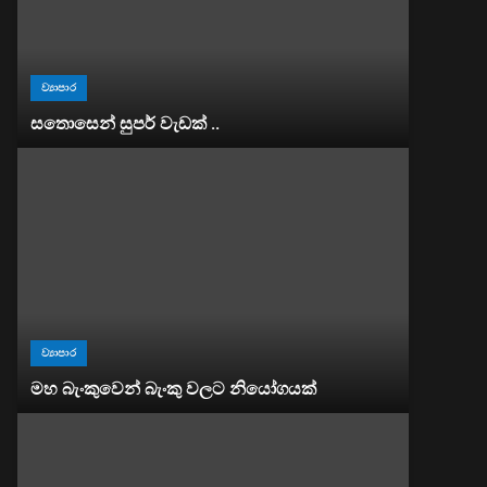
ව්‍යාපාර
සතොසෙන් සුපර් වැඩක් ..
ව්‍යාපාර
මහ බැංකුවෙන් බැංකු වලට නියෝගයක්