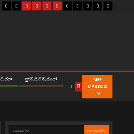
MEE
මැස්සා
පුරවැසි මී මැස්සෝ
MASSOO
TV