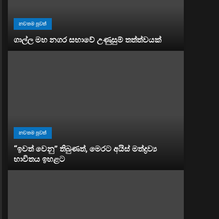
නවතම පුවත්
ගාල්ල මහ නගර සභාවේ උණුසුම් තත්ත්වයක්
නවතම පුවත්
“ඉවත් වෙනු” තිබුණත්, මෙරට අයිස් මත්ද්‍රව්‍ය
භාවිතය ඉහළට