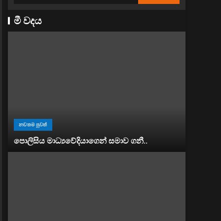
මී වදය
නවතම පුවත්
පොලිසිය මාධ්‍යවේදියාගෙන් සමාව ගනී..