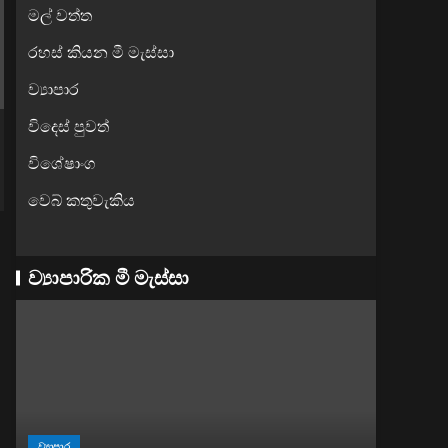
මල් වත්ත
රහස් කියන මී මැස්සා
ව්‍යාපාර
විදෙස් පුවත්
විශේෂාංග
වෙබ් කතුවැකිය
ව්‍යාපාරික මී මැස්සා
ව්‍යාපාර