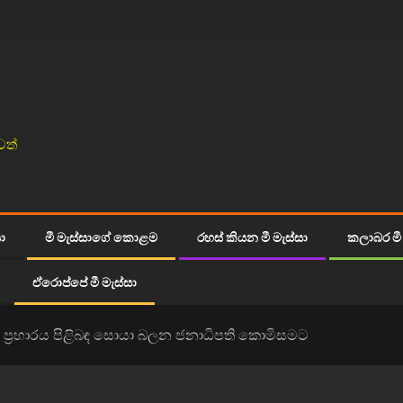
වත්
සා
මී මැස්සාගේ කොළම
රහස් කියන මී මැස්සා
කලාබර මී 
ඒරොප්පේ මී මැස්සා
න ප‍්‍රහාරය පිළිබඳ සොයා බලන ජනාධිපති කොමිසමට