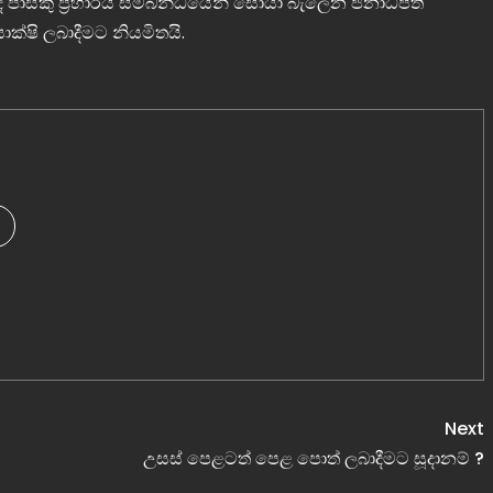
ද පාස්කු ප‍්‍රහාරය සම්බන්ධයෙන් සොයා බැලෙන ජනාධිපති
්ෂි ලබාදීමට නියමිතයි.
Next
උසස් පෙළටත් පෙළ පොත් ලබාදීමට සූදානම් ?