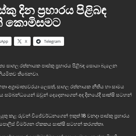
ු දින ප‍්‍රහාරය පිළිබඳ
ි කොමිසමට
sApp
X
Telegram
 අමාත්‍ය සාගල රත්නායක පාස්කු ප‍්‍රහාරය පිළිබඳ සොයා බැලෙන
නියමිතව තිබෙනවා.
හ මහතා අග‍්‍රාමාත්‍යවරයා ලෙසත්, සාගල රත්නායක නීතිය හා සාමය
රහාරය සම්බන්ධයෙන් ඔවුන් දෙදෙනාගෙන් අද දිනයේදී සාක්ෂි සටහන්
ු කළ රුවන් විජේවර්ධනගෙන් ඉකුත් 18 වනදා පාස්කු ප‍්‍රහාරය
ොලිස් විමර්ශන ඒකකය සාක්ෂි සටහන් කරගත්තා.