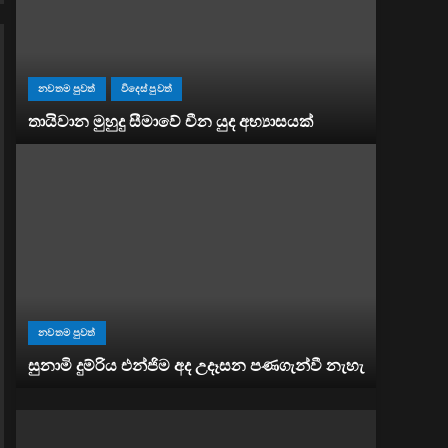
නවතම පුවත්
විදෙස් පුවත්
තායිවාන මුහුදු සීමාවේ චීන යුද අභ්‍යාසයක්
නවතම පුවත්
සුනාමි දුම්රිය එන්ජිම අද උදෑසන පණගැන්වී නැහැ