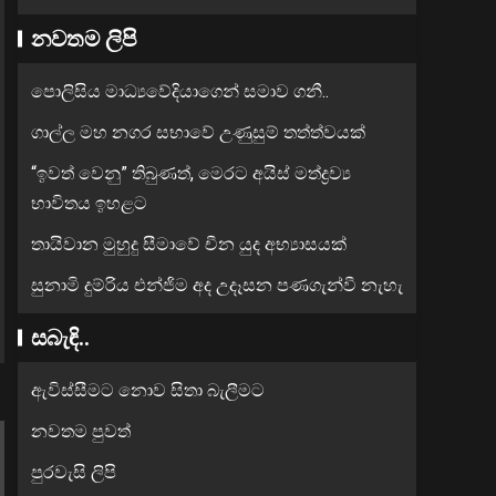
නවතම ලිපි
පොලිසිය මාධ්‍යවේදියාගෙන් සමාව ගනී..
ගාල්ල මහ නගර සභාවේ උණුසුම් තත්ත්වයක්
“ඉවත් වෙනු” තිබුණත්, මෙරට අයිස් මත්ද්‍රව්‍ය
භාවිතය ඉහළට
තායිවාන මුහුදු සීමාවේ චීන යුද අභ්‍යාසයක්
සුනාමි දුම්රිය එන්ජිම අද උදෑසන පණගැන්වී නැහැ
සබැඳි..
ඇවිස්සීමට නොව සිතා බැලීමට
නවතම පුවත්
පුරවැසි ලිපි