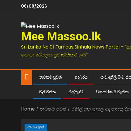
06/08/2026
Mee Massoo.lk
Sri Lanka No 01 Famous Sinhala News Portal – "පු
සොයා ඉගිලෙන ප්‍රවෘත්තිකාර කම"
නවතම පුවත්
දෙබරය
සංවාදශීලී මී මැස්
මල් වත්ත
මල්පැණි
ව්‍යාපාරික මී මැස්සා
Home
නවතම පුවත්
රනිල් සහ සාගල අද පාස්කු දි
නවතම පුවත්