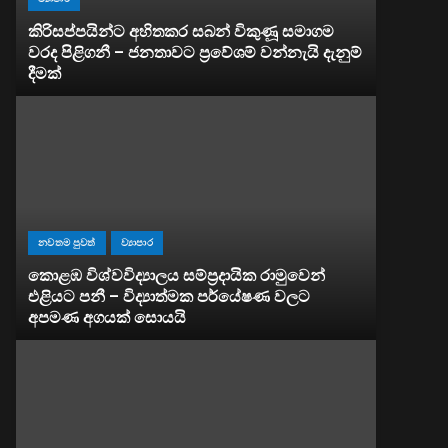
කිරිසප්පයින්ට අහිතකර සබන් විකුණූ සමාගම
වරද පිළිගනී – ජනතාවට ප්‍රවේශම් වන්නැයි දැනුම්
දීමක්
නවතම පුවත්
ව්‍යාපාර
කොළඹ විශ්වවිද්‍යාලය සම්ප්‍රදායික රාමුවෙන්
එළියට පනී – විද්‍යාත්මක පර්යේෂණ වලට
අපමණ අගයක් සොයයි