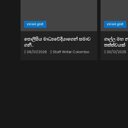
නවතම පුවත්
නවතම පුවත්
පොලිසිය මාධ්‍යවේදියාගෙන් සමාව
ගාල්ල මහ 
ගනී..
තත්ත්වයක්
06/01/2026
Staff Writer Colombo
30/12/2025