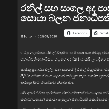
රනිල් සහ සාගල අද පාස්ක
සොයා බලන ජනාධිපත
Facebook
What
Editor
21/08/2020
හිටපු අග‍්‍රාමාත්‍ය රනිල් වික‍්‍රමසිංහ මහතා සහ හිටපු
ජනාධිපති කොමිසම හමුවේ අද (21) සාක්ෂි ලබාදීමට 
පාස්කු ප‍්‍රහාරය එල්ල වන සමයේ දී රනිල් වික‍්‍රමසිං
පිළිබඳ අමාත්‍යවරයා ලෙසත් කටයුතු කළා. පාස්කු ප‍්‍
කරගැනීමට නියමිතව තිබෙනවා.
මේ අතර එවක ආරක්ෂක රාජ්‍ය අමාත්‍යවරයා ලෙස කටයුත
සම්බන්ධයෙන් සොයා බැලෙන ජනාධිපති කොමිසමේ ප