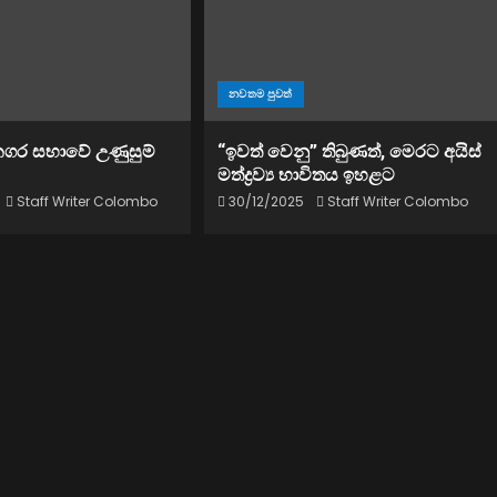
නවතම පුවත්
නගර සභාවේ උණුසුම්
“ඉවත් වෙනු” තිබුණත්, මෙරට අයිස්
මත්ද්‍රව්‍ය භාවිතය ඉහළට
Staff Writer Colombo
30/12/2025
Staff Writer Colombo