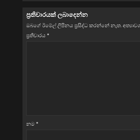
ප්‍රතිචාරයක් ලබාදෙන්න
ඔබගේ ඊමේල් ලිපිනය ප්‍රසිද්ධ කරන්නේ නැත.
අත්‍යා
ප්‍රතිචාරය
*
නම
*