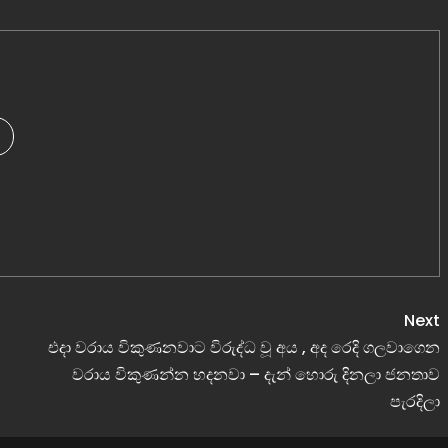
Next
එදා වරාය විකුණනවාට විරුද්ධ වූ අය , අද රෙදි ගලවාගෙන
වරාය විකුණන්න හදනවා – දැන් හොරු දිනලා ජනතාව
පැරදිලා