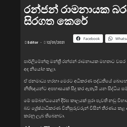
රන්ජන් රාමනායක බර
සිරගත කෙරේ
Facebook
Whats
Editor
12/01/2021
පාර්ලිමේන්තු මන්ත්‍රී රන්ජන් රාමනායක මහතාට වසර
අද නියෝග කළා.
ඒ ජනමාධ්‍ය හරහා මෙරට අධිකරණ පද්ධතියේ බොහෝ වි
නීතිඥයන්ට අපහාසයක් සිදු කර ඇතැයි යන සිද්ධිය 
මේ සම්බන්ධයෙන් දීර්ඝ කාලයක් පුරා පැවති නඩු විභ
බව ශ්‍රේෂ්ඨාධිකරණ විනිසුරුවරුන් විසින් තීරණය ක
කරනු ලැබ තිබෙනවා.