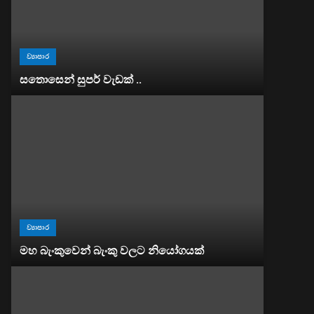
ව්‍යාපාර
සතොසෙන් සුපර් වැඩක් ..
ව්‍යාපාර
මහ බැංකුවෙන් බැංකු වලට නියෝගයක්