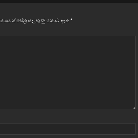
වශ්‍යයය ක්ෂේත්‍ර සලකුණු කොට ඇත
*