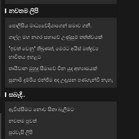
නවතම ලිපි
පොලිසිය මාධ්‍යවේදියාගෙන් සමාව ගනී..
ගාල්ල මහ නගර සභාවේ උණුසුම් තත්ත්වයක්
“ඉවත් වෙනු” තිබුණත්, මෙරට අයිස් මත්ද්‍රව්‍ය
භාවිතය ඉහළට
තායිවාන මුහුදු සීමාවේ චීන යුද අභ්‍යාසයක්
සුනාමි දුම්රිය එන්ජිම අද උදෑසන පණගැන්වී නැහැ
සබැඳි..
ඇවිස්සීමට නොව සිතා බැලීමට
නවතම පුවත්
පුරවැසි ලිපි