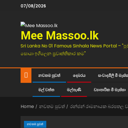
07/08/2026
Mee Massoo.lk
Sri Lanka No 01 Famous Sinhala News Portal – "පු
සොයා ඉගිලෙන ප්‍රවෘත්තිකාර කම"
නවතම පුවත්
දෙබරය
සංවාදශීලී මී මැස්
මල් වත්ත
මල්පැණි
ව්‍යාපාරික මී මැස්සා
Home
නවතම පුවත්
රන්ජන් රාමනායක බරපතල ව
නවතම පුවත්