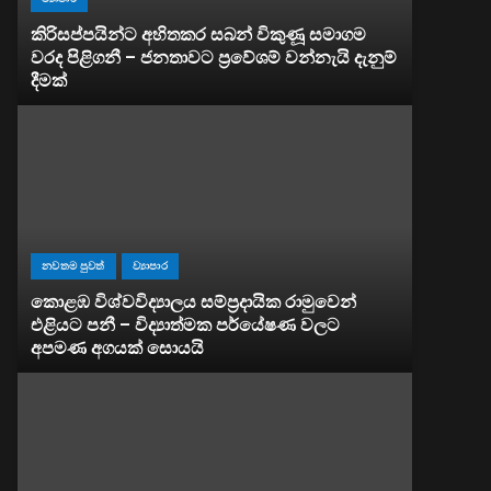
කිරිසප්පයින්ට අහිතකර සබන් විකුණූ සමාගම
වරද පිළිගනී – ජනතාවට ප්‍රවේශම් වන්නැයි දැනුම්
දීමක්
නවතම පුවත්
ව්‍යාපාර
කොළඹ විශ්වවිද්‍යාලය සම්ප්‍රදායික රාමුවෙන්
එළියට පනී – විද්‍යාත්මක පර්යේෂණ වලට
අපමණ අගයක් සොයයි