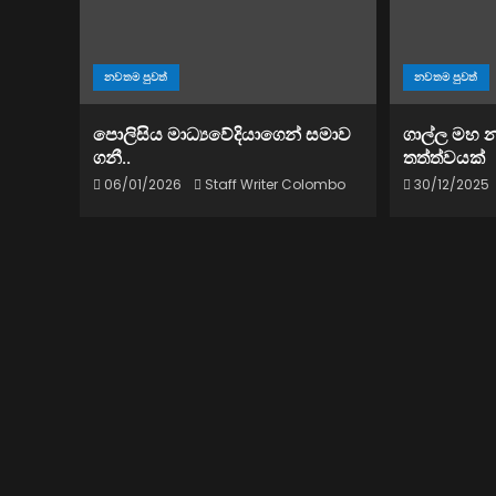
නවතම පුවත්
නවතම පුවත්
පොලිසිය මාධ්‍යවේදියාගෙන් සමාව
ගාල්ල මහ 
ගනී..
තත්ත්වයක්
06/01/2026
Staff Writer Colombo
30/12/2025