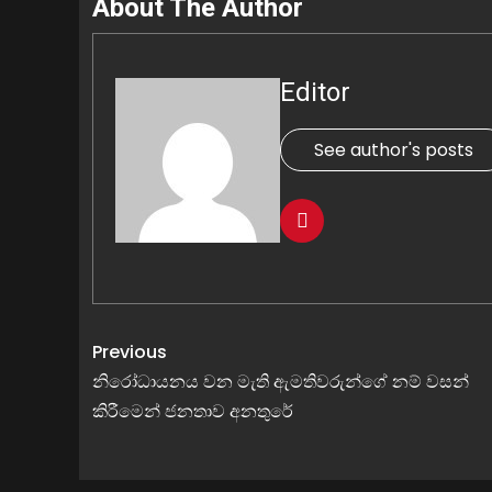
About The Author
Editor
See author's posts
Previous
නිරෝධායනය වන මැති ඇමතිවරුන්ගේ නම් වසන්
කිරීමෙන් ජනතාව අනතුරේ