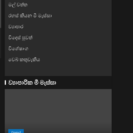
මල් වත්ත
රහස් කියන මී මැස්සා
ව්‍යාපාර
විදෙස් පුවත්
විශේෂාංග
වෙබ් කතුවැකිය
ව්‍යාපාරික මී මැස්සා
ව්‍යාපාර