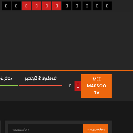
MEE
මැස්සා
පුරවැසි මී මැස්සෝ
MASSOO
TV