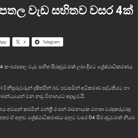
පතල වැඩ සහිතව වසර 4ක්
App
X
Telegram
 4 ක බරපතල වැඩ සහිත සිරදඩුවමක් ලබා දීමට ශ්‍රේෂ්ඨාධිකරණය
නිසුරුවරුන් දුෂිතයින් බව පවසමින් අධිකරණ පද්ධතියට හා
සම්බන්ධයෙන් වන නඩු විභාගයට අදාළවයි.
ාගය අවසන් කරමින් මන්ත්‍රී රංජන් රාමනායක මහතා වරදකරුවකු
ළ අතර ඒ අනුව ශ්‍රේෂ්ඨාධිකරණය ඔහුට වසර 04 සිර දඬුවමක් නියම