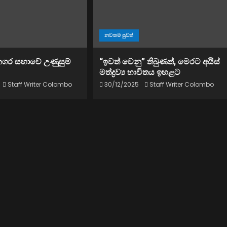
නවතම පුවත්
නගර සභාවේ උණුසුම්
“ඉවත් වෙනු” තිබුණත්, මෙරට අයිස්
මත්ද්‍රව්‍ය භාවිතය ඉහළට
Staff Writer Colombo
30/12/2025
Staff Writer Colombo