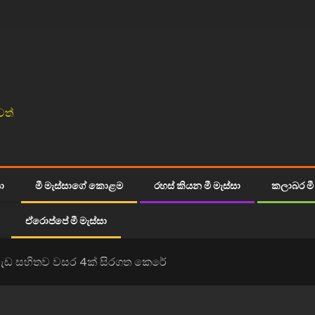
වත්
සා
මී මැස්සාගේ කොළම
රහස් කියන මී මැස්සා
කලාබර මී 
ඒරොප්පේ මී මැස්සා
ැඩ සහිතව වසර 4ක් සිරගත කෙරේ