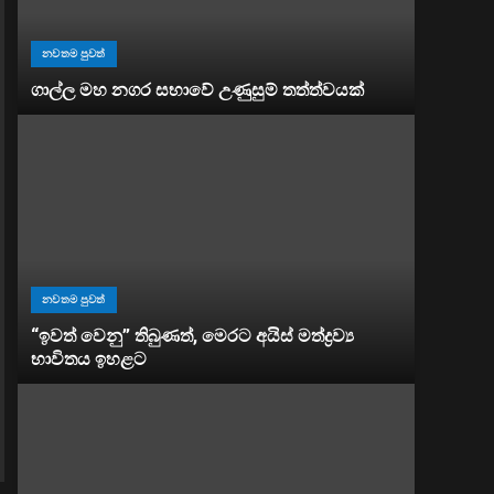
නවතම පුවත්
ගාල්ල මහ නගර සභාවේ උණුසුම් තත්ත්වයක්
නවතම පුවත්
“ඉවත් වෙනු” තිබුණත්, මෙරට අයිස් මත්ද්‍රව්‍ය
භාවිතය ඉහළට