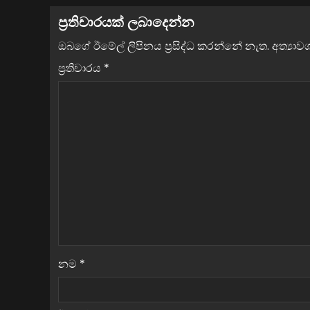
ප්‍රතිචාරයක් ලබාදෙන්න
ඔබගේ ඊමේල් ලිපිනය ප්‍රසිද්ධ කරන්නේ නැත.
අත්‍යා
ප්‍රතිචාරය
*
නම
*