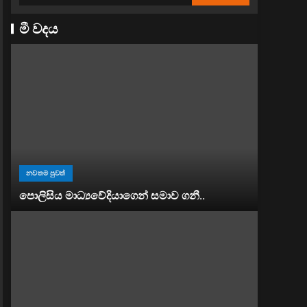
මී වදය
නවතම පුවත්
පොලිසිය මාධ්‍යවේදියාගෙන් සමාව ගනී..