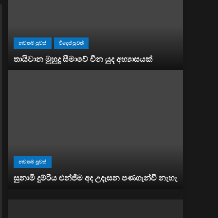
නවතම පුවත්
විදෙස් පුවත්
තායිවාන මුහුදු සීමාවේ චීන යුද අභ්‍යාසයක්
නවතම පුවත්
සුනාමි දුම්රිය එන්ජිම අද උදෑසන පණගැන්වී නැහැ