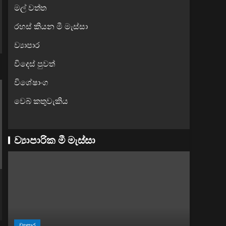
මල් වත්ත
රහස් කියන මී මැස්සා
ව්‍යාපාර
විදෙස් පුවත්
විශේෂාංග
වෙබ් කතුවැකිය
ව්‍යාපාරික මී මැස්සා
ව්‍යාපාර