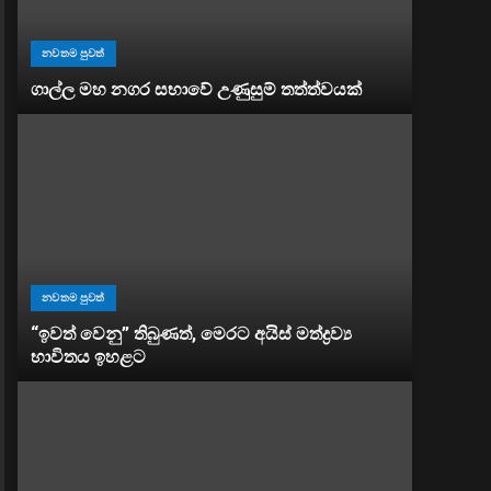
නවතම පුවත්
ගාල්ල මහ නගර සභාවේ උණුසුම් තත්ත්වයක්
නවතම පුවත්
“ඉවත් වෙනු” තිබුණත්, මෙරට අයිස් මත්ද්‍රව්‍ය
භාවිතය ඉහළට