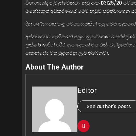
විභාගයක්ද පැවැත්වෙනවා. නඩු අංක B3126/20 යටතේ
මහේස්ත්‍රාත් අධිකරණයේ මෙම නඩුව පවත්වාගෙන යය
දින ගණනාවක කළ මෙහෙයුමකින් පසු මෙම සැකකාර ප
අත්අඩංගුවට ගැනීමෙන් පසුව නුගේගොඩ මහේස්ත්‍රාත් 
ලක්ෂ 5 බැගින් ශරීර ඇප දෙකක් මත එන්. චන්ද්‍රමෝහ
කොන්දේසි මත මුදාහරනු ලැබ තිබෙනවා.
About The Author
Editor
See author's posts