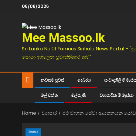
08/08/2026
Mee Massoo.lk
Sri Lanka No 01 Famous Sinhala News Portal – "පු
සොයා ඉගිලෙන ප්‍රවෘත්තිකාර කම"
නවතම පුවත්
දෙබරය
සංවාදශීලී මී මැස්
මල් වත්ත
මල්පැණි
ව්‍යාපාරික මී මැස්සා
Home
ව්‍යාපාර
රථ වාහන සේවා ආයතනයක යෝධ 
ව්‍යාපාර