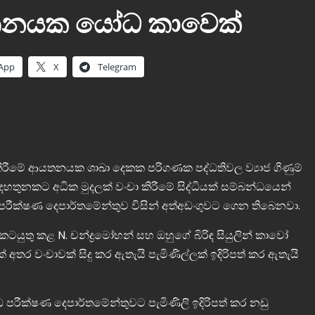
තනයක යෝධ කාවෙක්
App
X
Telegram
ු කිරීමේ ආයතනයක ශාඛා දෙකක පරිගණක පද්ධතිවල ව්‍යාජ ගිණුම්
දහතුනකට අධික මුදලක් වංචා කිරීමේ සිද්ධියක් සම්බන්ධයෙන්
පරීක්ෂණ දෙපාර්තමේන්තුව විසින් අත්අඩංගුවට ගෙන තිබෙනවා.
ටයුතු කළ N. චන්ද්‍රමෝහන් සහ ඔහුගේ බිරිඳ සියුලින් කාවෝ
තර වංචාවක් සිදු කර ඇතැයි පැමිණිල්ලක් ඉදිරිපත් කර ඇතැයි
ීක්ෂණ දෙපාර්තමේන්තුවට පැමිණිලි ඉදිරිපත් කර නඩු