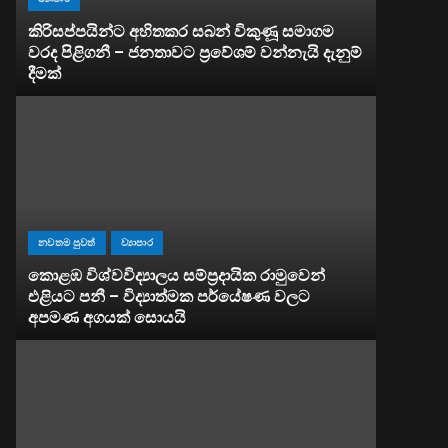
කිරිසප්පයින්ට අහිතකර සබන් විකුණූ සමාගම
වරද පිළිගනී – ජනතාවට ප්‍රවේශම් වන්නැයි දැනුම්
දීමක්
නවතම පුවත්
ව්‍යාපාර
කොළඹ විශ්වවිද්‍යාලය සම්ප්‍රදායික රාමුවෙන්
එළියට පනී – විද්‍යාත්මක පර්යේෂණ වලට
අපමණ අගයක් සොයයි