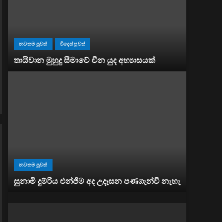
නවතම පුවත්
විදෙස් පුවත්
තායිවාන මුහුදු සීමාවේ චීන යුද අභ්‍යාසයක්
නවතම පුවත්
සුනාමි දුම්රිය එන්ජිම අද උදෑසන පණගැන්වී නැහැ