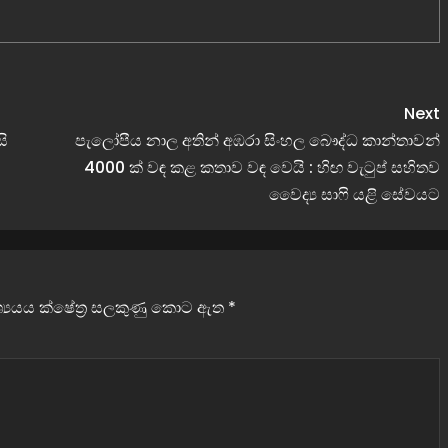
Next
ි
පැලෝපීය නාල අතින් අඹරා සිංහල බෞද්ධ කාන්තාවන්
4000 ක් වඳ කළ කතාව වඳ වෙයි : හිඟ වැටුප් සහිතව
වෛද්‍ය සාෆි යළි සේවයට
වශ්‍යයය ක්ෂේත්‍ර සලකුණු කොට ඇත
*