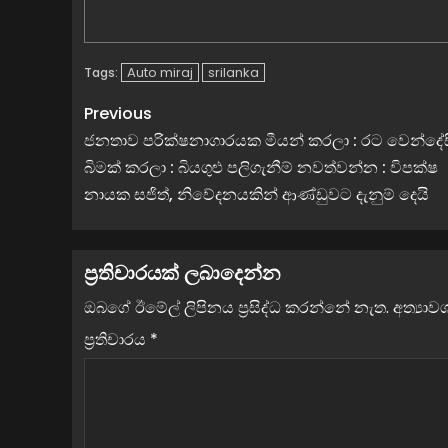
Auto miraj
srilanka
Tags:
Previous
ජනතාව පරික්ෂනාගාරයක මීයන් කරලා : රට වෙන්දේස
බිමක් කරලා : බියගුළු පලිගැනීම් නවත්වන්න : විපක්ෂ
නායක සජිත්, නිවේදනයකින් ආණ්ඩුවට දැනුම් දෙයි
ප්‍රතිචාරයක් ලබාදෙන්න
ඔබගේ ඊමේල් ලිපිනය ප්‍රසිද්ධ කරන්නේ නැත.
අත්‍යා
ප්‍රතිචාරය
*