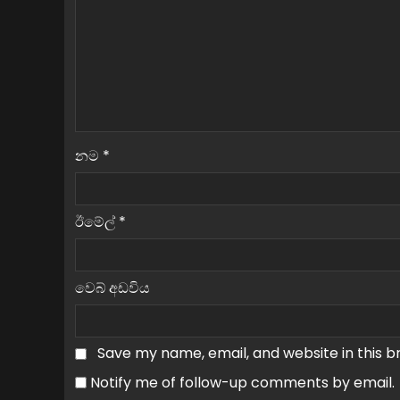
නම
*
ඊමේල්
*
වෙබ් අඩවිය
Save my name, email, and website in this b
Notify me of follow-up comments by email.