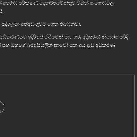
 අපරාධ පරීක්ෂණ දෙපාර්තමේන්තුව විසින් ගංගොඩවිල
ි.
ුද්ගලයා අත්අඩංගුවට ගෙන තිබෙනවා.
අධිකරණයට ඉදිරිපත් කිරීමෙන් පසු, ගරු අදිකරණ නියෝග පරිදි
න් සහ ඔහුගේ බිරිඳ සියුලින් කාවෝ යන අය දැඩි අධිකරණ