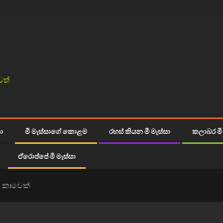
වත්
සා
මී මැස්සාගේ කොළම
රහස් කියන මී මැස්සා
කලාබර මී 
ඒරොප්පේ මී මැස්සා
කාවෙක්