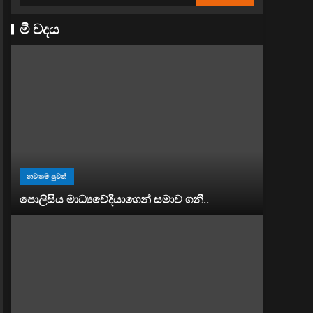
මී වදය
නවතම පුවත්
පොලිසිය මාධ්‍යවේදියාගෙන් සමාව ගනී..