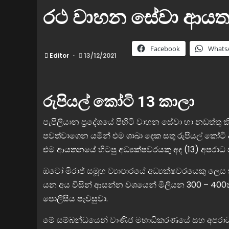
රථ වාහන සේවා ආය
Facebook
Whats
Editor
13/12/2021
රුපියල් කෝටි 13 කාලා
පැපිලියාන ප්‍රදේශයේ පිහිටි වාහන සේවා හා නඩත්ත
පවත්වාගෙන යමින් එම ශාඛා දෙක සතු රුපියල් කෝටි 
එම ආයතනයේ හිටපු අධ්‍යක්ෂවරයකු අද (13) අපරාධ 
ඔටෝ මිරාජ් සමූහ ව්‍යාපාරයේ අධ්‍යක්ෂවරයෙකු ලෙස ක
යන අය විසින් ආසන්න වශයෙන් මිලියන 300 – 400ක් අ
පොලිසිය පැවසුවා.
මේ සම්බන්ධයෙන් වාණිජ මහාධිකරණයේ සහ අපරාධ පර