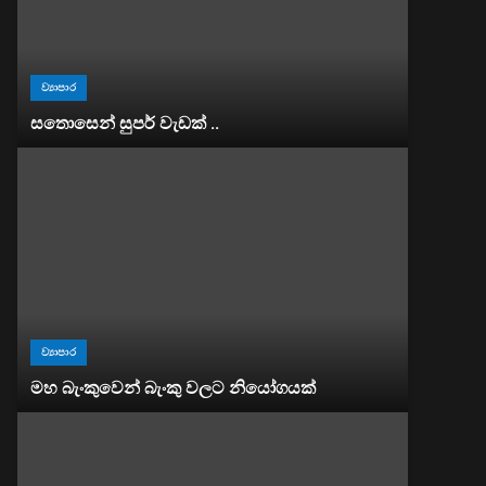
ව්‍යාපාර
සතොසෙන් සුපර් වැඩක් ..
ව්‍යාපාර
මහ බැංකුවෙන් බැංකු වලට නියෝගයක්