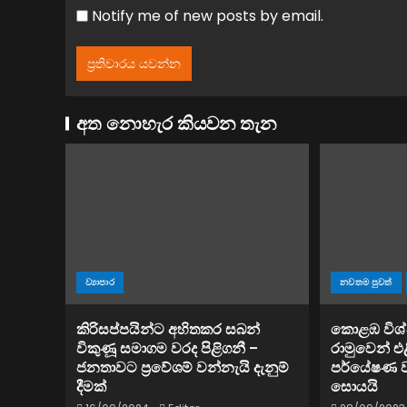
Notify me of new posts by email.
අත නොහැර කියවන තැන
ව්‍යාපාර
නවතම පුවත්
කිරිසප්පයින්ට අහිතකර සබන්
කොළඹ විශ්වව
විකුණූ සමාගම වරද පිළිගනී –
රාමුවෙන් එළ
ජනතාවට ප්‍රවේශම් වන්නැයි දැනුම්
පර්යේෂණ 
දීමක්
සොයයි