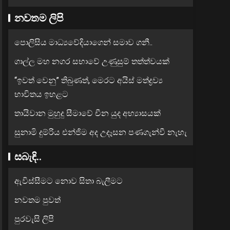
නවතම ලිපි
පොලිසිය මාධ්‍යවේදියාගෙන් සමාව ගනී..
ගාල්ල මහ නගර සභාවේ උණුසුම් තත්ත්වයක්
“ඉවත් වෙනු” තිබුණත්, මෙරට අයිස් මත්ද්‍රව්‍ය
භාවිතය ඉහළට
තායිවාන මුහුදු සීමාවේ චීන යුද අභ්‍යාසයක්
සුනාමි දුම්රිය එන්ජිම අද උදෑසන පණගැන්වී නැහැ
සබැඳි..
ඇවිස්සීමට නොව සිතා බැලීමට
නවතම පුවත්
පුරවැසි ලිපි