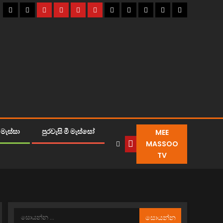
MEE
මැස්සා
පුරවැසි මී මැස්සෝ
MASSOO
TV