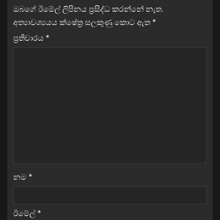
ඔබගේ ඊමේල් ලිපිනය ප්‍රසිද්ධ කරන්නේ නැත.
අත්‍යාවශ්‍යයය ක්ෂේත්‍ර සලකුණු කොට ඇත
*
ප්‍රතිචාරය
*
නම
*
ඊමේල්
*