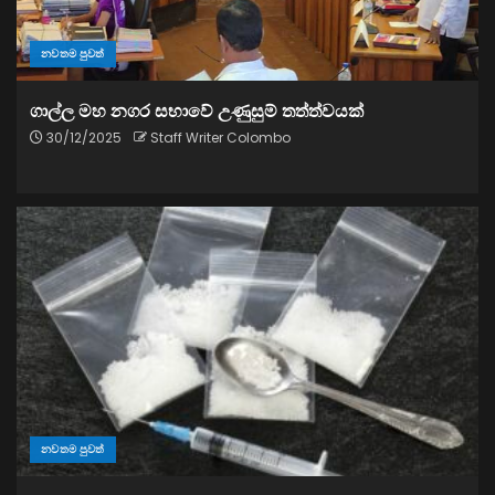
නවතම පුවත්
ගාල්ල මහ නගර සභාවේ උණුසුම් තත්ත්වයක්
30/12/2025
Staff Writer Colombo
නවතම පුවත්