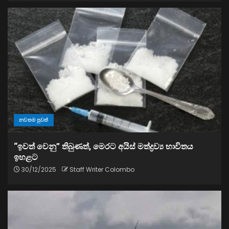
නවතම පුවත්
“ඉවත් වෙනු” තිබුණත්, මෙරට අයිස් මත්ද්‍රව්‍ය භාවිතය
ඉහළට
30/12/2025
Staff Writer Colombo