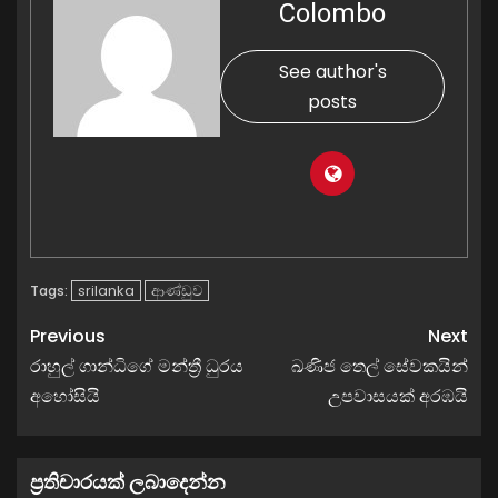
Colombo
See author's
posts
srilanka
ආණ්ඩුව
Tags:
Previous
Next
රාහුල් ගාන්ධිගේ මන්ත්‍රී ධුරය
ඛණිජ තෙල් සේවකයින්
අහෝසියි
උපවාසයක් අරඹයි
ප්‍රතිචාරයක් ලබාදෙන්න