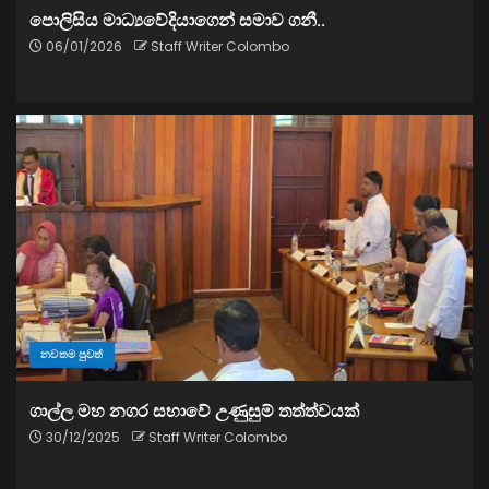
පොලිසිය මාධ්‍යවේදියාගෙන් සමාව ගනී..
06/01/2026
Staff Writer Colombo
නවතම පුවත්
ගාල්ල මහ නගර සභාවේ උණුසුම් තත්ත්වයක්
30/12/2025
Staff Writer Colombo