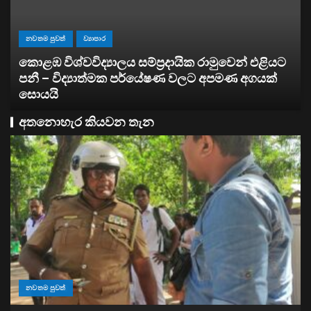
ියට
ව්‍යාපාර
්
සතොසෙන් සුපර් වැඩක් ..
අතනොහැර කියවන තැන
නවතම පුවත්