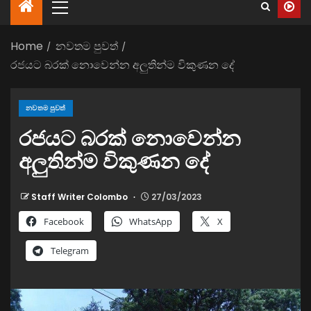
Home
නවතම පුවත්
රජයට බරක් නොවෙන්න අලුතින්ම විකුණන දේ
නවතම පුවත්
රජයට බරක් නොවෙන්න
අලුතින්ම විකුණන දේ
Staff Writer Colombo
27/03/2023
Facebook
WhatsApp
X
Telegram