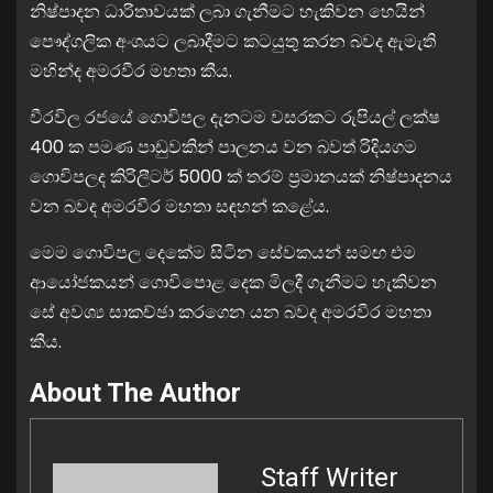
නිෂ්පාදන ධාරිතාවයක් ලබා ගැනීමට හැකිවන හෙයින්
පෞද්ගලික අංශයට ලබාදීමට කටයුතු කරන බවද ඇමැති
මහින්ද අමරවීර මහතා කීය.
වීරවිල රජයේ ගොවිපල දැනටම වසරකට රුපියල් ලක්ෂ
400 ක පමණ පාඩුවකින් පාලනය වන බවත් රිදියගම
ගොවිපලද කිරිලීටර් 5000 ක් තරම් ප්‍රමානයක් නිෂ්පාදනය
වන බවද අමරවීර මහතා සඳහන් කළේය.
මෙම ගොවිපල දෙකේම සිටින සේවකයන් සමඟ එම
ආයෝජකයන් ගොවිපොළ දෙක මිලදී ගැනීමට හැකිවන
සේ අවශ්‍ය සාකච්ඡා කරගෙන යන බවද අමරවීර මහතා
කීය.
About The Author
Staff Writer