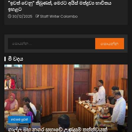
“ඉවත් වෙනු” තිබුණත්, මෙරට අයිස් මත්ද්‍රව්‍ය භාවිතය
ඉහළට
30/12/2025
Staff Writer Colombo
මී වදය
නවතම පුවත්
“ඉවත් වෙනු” තිබුණත්, මෙරට අයිස් මත්ද්‍රව්‍ය භාවිතය
ඉහළට