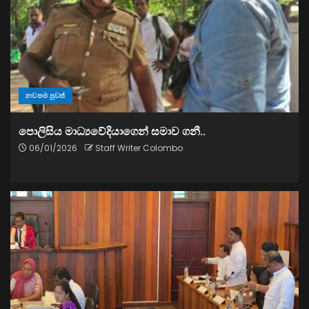
නවතම පුවත්
පොලිසිය මාධ්‍යවේදියාගෙන් සමාව ගනී..
06/01/2026
Staff Writer Colombo