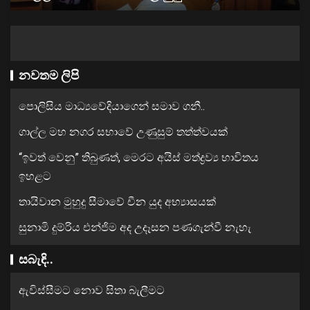
නවතම ලිපි
පොලිසිය මාධ්‍යවේදියාගෙන් සමාව ගනී..
ගාල්ල මහ නගර සභාවේ උණුසුම් තත්ත්වයක්
“ඉවත් වෙනු” තිබුණත්, මෙරට අයිස් මත්ද්‍රව්‍ය භාවිතය
ඉහළට
තායිවාන මුහුදු සීමාවේ චීන යුද අභ්‍යාසයක්
සුනාමි දුම්රිය එන්ජිම අද උදෑසන පණගැන්වී නැහැ
සබැඳි..
ඇවිස්සීමට නොව සිතා බැලීමට