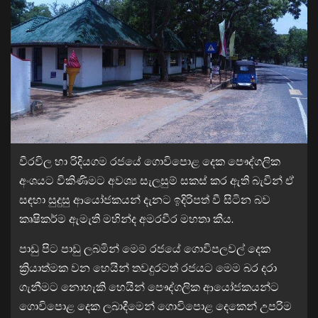
වීරවිල හා රිදියගම රජයේ ගොවිපොළ දෙක පෞද්ගලික
අංශයට විකිණිමට අවශ්‍ය සැලසුම් සකස් කර ඇති බැවින් ඒ
සඳහා සුදුසු ආයෝජකයන් දැනට ඉදිරිපත් වී සිටින බව
කෘෂිකර්ම ඇමැති මහින්ද අමරවීර මහතා කීය.
පාඩු පිට පාඩු ලබමින් මෙම රජයේ ගොවිපලවල් දෙක
ක්‍රියාත්මක වන හෙයින් තවදුරටත් රජයට මෙම බර දරා
ගැනීමට නොහැකි හෙයින් පෞද්ගලික ආයෝජකයන්ට
ගොවිපොළ දෙක ලබාදීමෙන් ගොවිපොළ දෙකෙන් උපරිම