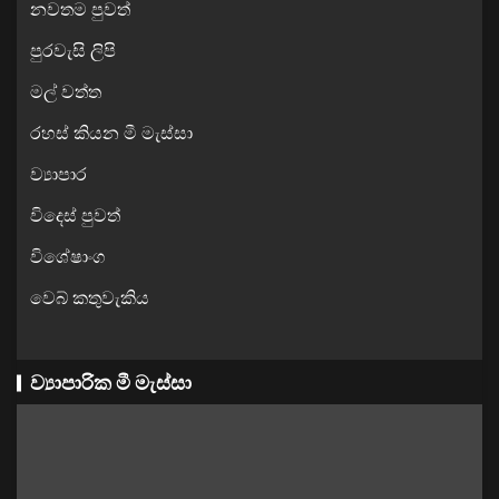
නවතම පුවත්
පුරවැසි ලිපි
මල් වත්ත
රහස් කියන මී මැස්සා
ව්‍යාපාර
විදෙස් පුවත්
විශේෂාංග
වෙබ් කතුවැකිය
ව්‍යාපාරික මී මැස්සා