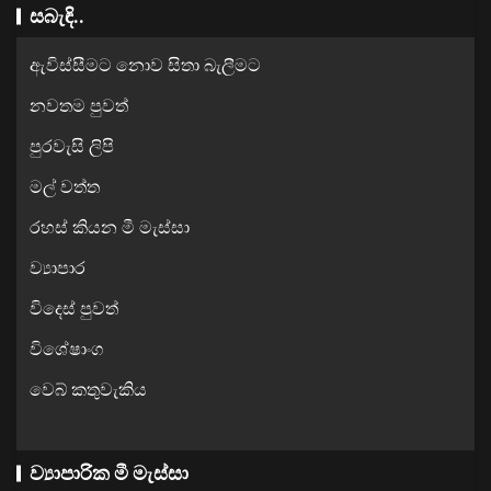
සබැඳි..
ඇවිස්සීමට නොව සිතා බැලීමට
නවතම පුවත්
පුරවැසි ලිපි
මල් වත්ත
රහස් කියන මී මැස්සා
ව්‍යාපාර
විදෙස් පුවත්
විශේෂාංග
වෙබ් කතුවැකිය
ව්‍යාපාරික මී මැස්සා