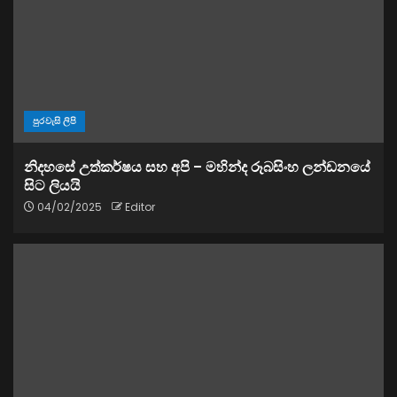
පුරවැසි ලිපි
නිදහසේ උත්කර්ෂය සහ අපි – මහින්ද රූබසිංහ ලන්ඩනයේ
සිට ලියයි
04/02/2025
Editor