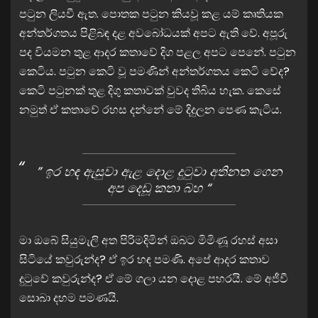
පටුන ලියවී ඇත. පොතක පටුන කියවූ කළ යම් කෘතියක
අන්තර්ගතය පිළිබඳ දළ අවබෝධයක් අපට ඇති වේ. අපූරු
පද වියමන තුළ ආදර කතාවේ දිග පළල අපට පෙනේ. පටුන
කෙටිය. පටුන කෙටි වූ පමණින් අන්තර්ගතය කෙටි වේද?
කෙටි පටුනක් තුළ දිගු කතාවක් වුවද තිබිය හැක. කෙසේ
නමුත් ඒ කතාවේ රහස දන්නේ මේ දිදුලන පෙණ කැටිය.
” ඉර හඳ ඇසුවා ඇළ දොළ දුටුවා අතිනත ගෙන
අප දෙඩූ කතා බහ “
මා ඔබේ සියුමැලි අත පිරිමදිමින් ඔබට මිමිණූ රහස් අසා
සිටියේ කවුරුන්ද? ඒ ඉර හඳ පමණි. අපේ ආදර කතාව
දුටුවේ කවුරුන්ද? ඒ මේ ගලා යන දොළ පහරයි. මේ අජීවී
සොබා දහම පමණයි.