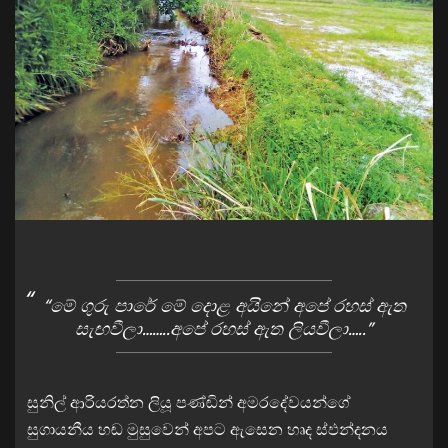
“මේ ගුරු පාරේ මේ දොළ අයිනේ අපේ රහස් ඇත
සැඟවීලා……..අපේ රහස් ඇත ලියවීලා…..”
සුනිල් ආරියරත්න ලියූ පණ්ඬින් අමරදේවයන්ගේ
සුගායනීය හඬ මුසුවෙන් අපට ඇසෙන හෘද ස්ඵන්දනය