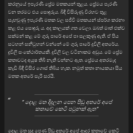
කරනුයේ ඉපැරණි ප්‍රේම මතකයන් තුළය. ප්‍රේමය පැරණි
වන තරමට එය සොඳුරුය. බිඳී විසිරුණු විරහව තුළ
සැඟවුණු ඉපැරණි මතක වල සජීවී මතකයන් ස්පර්ශ කරනා
කළ එය සොඳුරු ය. අද කාලයක් ගත වෙලා. ඔබත් මාත් එක්ව
සක්මන් කළ මේ ගුරු පාරේ අපේ පා සලකුණු ඇති. ඒ පිය
සටහන් සනිටුහන් වන්නේ මේ ගුරු පාරේ දූවිලි අතරේය.
දූවිලි සංකේථාර්තයකි. දූවිලි වල වටිනාකම අඩුය. මේ ප්‍රේම
කතාවටද අයුෂ තිබී නැති වන්නට ඇත. ප්‍රේමය අතරමැද
කැඩී බිඳී විසිර ගොස් තිබිය හැක. නමුත් කතා නායකයා සිය
මතක අතරේ සැරි සරයි.
” දොළ මත දිදුලන පෙන පිඬු අතරේ අපේ
කතාවේ කෙටි පටුනක් ඇත”
දොළ මත සුදු පෙණ පිඬු අතරේ අපේ ආදර කතාවේ කෙටි