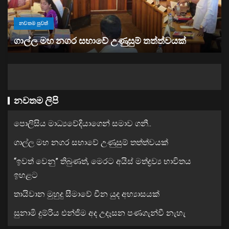
නවතම පුවත්
“ඉවත් වෙනු” තිබුණත්, මෙරට අයිස් මත්ද්‍රව්‍ය භාවිතය
ඉහළට
නවතම ලිපි
පොලිසිය මාධ්‍යවේදියාගෙන් සමාව ගනී..
ගාල්ල මහ නගර සභාවේ උණුසුම් තත්ත්වයක්
“ඉවත් වෙනු” තිබුණත්, මෙරට අයිස් මත්ද්‍රව්‍ය භාවිතය
ඉහළට
තායිවාන මුහුදු සීමාවේ චීන යුද අභ්‍යාසයක්
සුනාමි දුම්රිය එන්ජිම අද උදෑසන පණගැන්වී නැහැ