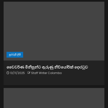
පුරවැසි ලිපි
වෛවර්ණ මිනිසුන්ට ඇරුණු නිව්යෝර්ක් දොරටුව
13/11/2025
Staff Writer Colombo