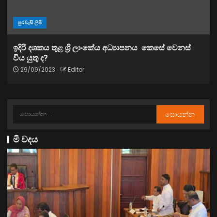
පුරවැසි ලිපි
ඉදිරි දශකය තුළ ශ්‍රී ලාංකේය අධ්‍යාපනය කෙසේ වෙනස්
විය යුතු ද?
29/09/2023
Editor
මී වදය