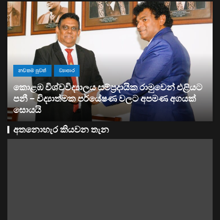
ව්‍යාපාර
සතොසෙන් සුපර් වැඩක් ..
අතනොහැර කියවන තැන