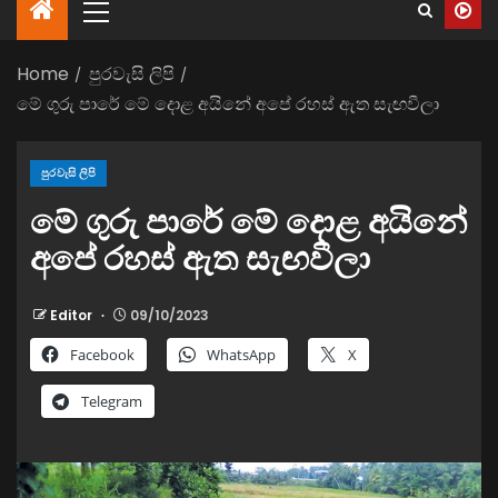
Home
පුරවැසි ලිපි
මේ ගුරු පාරේ මේ දොළ අයිනේ අපේ රහස් ඇත සැඟවීලා
පුරවැසි ලිපි
මේ ගුරු පාරේ මේ දොළ අයිනේ
අපේ රහස් ඇත සැඟවීලා
Editor
09/10/2023
Facebook
WhatsApp
X
Telegram