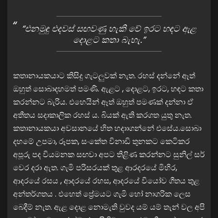
“එනමුඳු එදවස් සඟවණු හැකි වේ ඉරට හඳට ඇළ
දොළට කතා බැහැ.”
කතානායකයාට කිසිදු ගැටලුවක් නැත. රහස් දන්නේ ඈත්
ඔහුත් සොබාදහමත් පමණි. ඇළට , දොළට, ඉරට, හඳට කතා
කරන්නට බැරිය. එහෙයින් ඈත් ඔහුත් පමණක් දන්නා ඒ
අතීතය සදාකාලික රහස් ය. බියක් ඇති කරගත යුතු නැත.
කතානායකයා අවසානයේ හිත හදාාගන්නේ එසේය.සොබා
දහමේ උපමා, රූපක, සංකේත විනාඩි තුනකට කෙටිකර
අපූරු පද වියමනක සඟවා අපට තිළිණ කරන්නට සුනිල් සර්
වෙර දරා ඇත. ගැමි පරිසරයක් තුළ ආරදරයේ මිහිර,
ආදරයේ රසය , ආදරයේ රහස, ආදරයේ වියෝව ගීතය තුළ
අන්තර්ගතය . එහෙත් ප්‍රේමයට ගැමි හෝ නාගරික ලෙස
බෙදීම් නැත. ඇළ දොළ නොමැති වුවද යම් යම් තැන් වල අපි