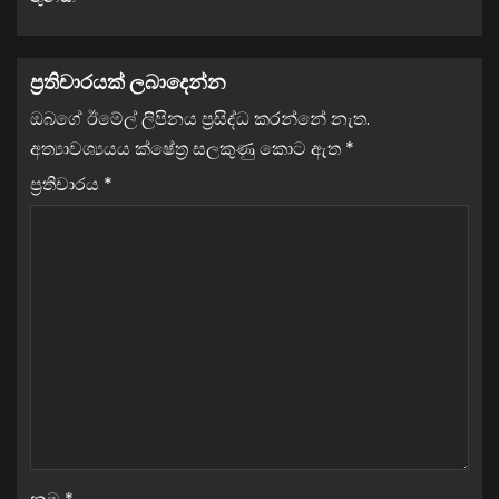
ප්‍රතිචාරයක් ලබාදෙන්න
ඔබගේ ඊමේල් ලිපිනය ප්‍රසිද්ධ කරන්නේ නැත.
අත්‍යාවශ්‍යයය ක්ෂේත්‍ර සලකුණු කොට ඇත
*
ප්‍රතිචාරය
*