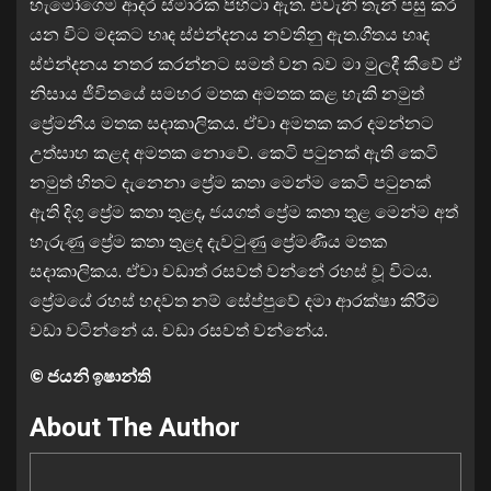
හැමෝගෙම ආදර ස්මාරක පිහිටා ඇත. එවැනි තැන් පසු කර
යන විට මදකට හෘද ස්ඵන්දනය නවතිනු ඇත.ගීතය හෘද
ස්ඵන්දනය නතර කරන්නට සමත් වන බව මා මුලදී කීවේ ඒ
නිසාය ජීවිතයේ සමහර මතක අමතක කළ හැකි නමුත්
ප්‍රේමනීය මතක සදාකාලිකය. ඒවා අමතක කර දමන්නට
උත්සාහ කළද අමතක නොවේ. කෙටි පටුනක් ඇති කෙටි
නමුත් හිතට දැනෙනා ප්‍රේම කතා මෙන්ම කෙටි පටුනක්
ඇති දිගු ප්‍රේම කතා තුළද, ජයගත් ප්‍රේම කතා තුළ මෙන්ම අත්
හැරුණු ප්‍රේම කතා තුළද දැවටුණු ප්‍රේමණීය මතක
සදාකාලිකය. ඒවා වඩාත් රසවත් වන්නේ රහස් වූ විටය.
ප්‍රේමයේ රහස් හදවත නම් සේප්පුවේ දමා ආරක්ෂා කිරීම
වඩා වටින්නේ ය. වඩා රසවත් වන්නේය.
© ජයනි ඉෂාන්ති
About The Author