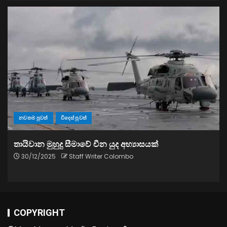
නවතම පුවත්
විදෙස් පුවත්
තායිවාන මුහුදු සීමාවේ චීන යුද අභ්‍යාසයක්
30/12/2025
Staff Writer Colombo
COPYRIGHT