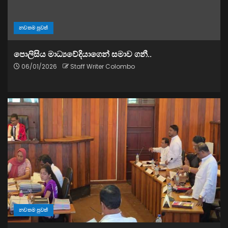
නවතම පුවත්
පොලිසිය මාධ්‍යවේදියාගෙන් සමාව ගනී..
06/01/2026
Staff Writer Colombo
නවතම පුවත්