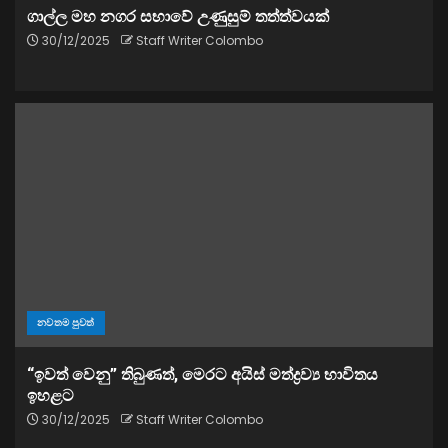
ගාල්ල මහ නගර සභාවේ උණුසුම් තත්ත්වයක්
30/12/2025
Staff Writer Colombo
නවතම පුවත්
“ඉවත් වෙනු” තිබුණත්, මෙරට අයිස් මත්ද්‍රව්‍ය භාවිතය
ඉහළට
30/12/2025
Staff Writer Colombo