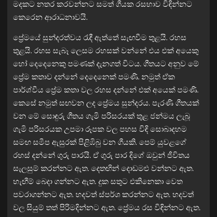
මදකට නතර කරවන්නට සමත් ගීයක රසභාව විඳින්නට
කෙරෙන ආරාධනාවයි.
ප්‍රේමයේ සුන්දරත්වය රැඳී ඇත්තේ සැඟවීම තුළයි. රහස
තුළයි. රහස සැබෑ ලෙසම රහසක් වන්නේ එය එක් අයෙකු
හෝ දෙදෙනෙකු පමණක් දැනගත් විටය. ගීතයට අනුව මේ
ප්‍රේම කතාව දන්නේ දෙදෙනෙක් පමණි. නමුත් ඒක
පාර්ශ්වීය ප්‍රේම කතා වල රහස දන්නේ එක් අයෙක් පමණි.
කෙසේ නමුත් සඟවන ලද ප්‍රේමය සුන්දරය. පැරණි ගීතයක්
වන මේ සොඳුරු ගීතය ගැමි පරිසරයක් තුළ ජන්මය ලැබූ
ගැමි පරිසරයක උපමා රූපක වල පහස විඳි සොබාදහම
සමඟ සමීප ඇසුරක් පිළිඹිබු වන ගීයකි. පෙම් යුවළගේ
රහස් දන්නේ ගුරු පාරයි. ඒ ගුරු පාර දිගේ ඔවුන් ජීවිතය
සැලසුම් කරන්නට ඇත. දෙතඟින් දොඩමළු වන්නට ඇත.
හැඟීම් බෙදා ගන්නට ඇත. දුක සතුට එකිනෙකා වෙත
පවරාගන්නට ඇත. හදවත් ස්පර්ශ කරන්නට ඇත. හදවත්
වල සියුම් තත් පිරිමදින්නට ඇත. ප්‍රේමය රස විඳින්නට ඇත.