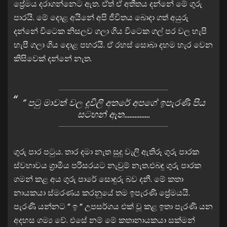
ප්‍රේමය දරාගන්නෙට ඇත. ඒත් ඒ අතීතය දන්නේ මේ ගුරු
පාරයි. මේ දොළ අයිනේ අපි ජීවිතය බොදා ගත් අයුරු
දන්නේ විටෙක නිසලව ගලා ගිය විටෙක ගල් පර වල හැපි
හැපී ගලා ගිය දොළ පහරයි. ඒ රහස් සොබා දහම හැර වෙන
කිසිවෙක් දන්නේ නැත.
” පටු මාවත් වල දූවිලි අතරේ අපගේ ඉපැරණි පිය
සටහන් ඇත……………
ගුරු පාර පටුය. තාර දමා නැත සුදු වැලි ඇතිරූ ගුරු පාරක
ස්වභාවය ග්‍රාමීය පරිසරයට නැවුම් නැත.එබඳු ගුරු පාරක
ගමන් කළ අය ගුරු පාරේ සොඳුරු බව දනී. මේ කතා
නායකයා ස්මරණය කරනුයේ තම ඉපැරණි ප්‍රේමයයි.
පැරණි යන්නට ” ඉ ” උපසර්ගය එක් වූ කළ ඉතා පැරණි යන
අදහස ගම්‍ය වේ. එසේ නම් මේ කතානායකයා සක්මන්