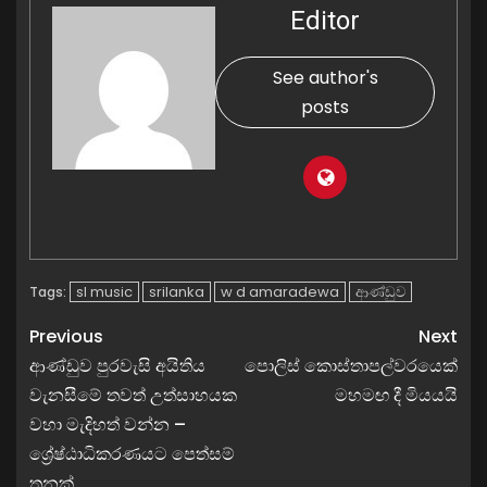
Editor
See author's
posts
sl music
srilanka
w d amaradewa
ආණ්ඩුව
Tags:
Previous
Next
ආණ්ඩුව පුරවැසි අයිතිය
පොලිස් කොස්තාපල්වරයෙක්
වැනසීමේ තවත් උත්සාහයක
මහමඟ දී මියයයි
වහා මැදිහත් වන්න –
ශ්‍රේෂ්ඨාධිකරණයට පෙත්සම්
තුනක්