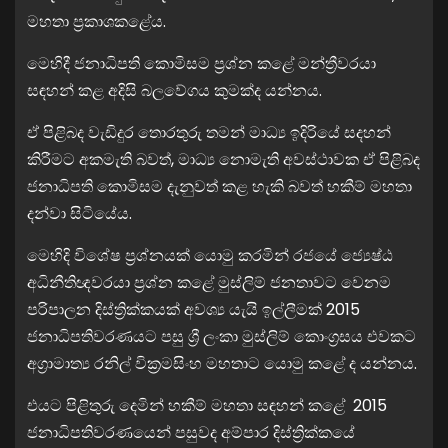
මහතා ප්‍රකාශකළේය.
මෙහිදී ජනාධිපති කොමිසම ප්‍රශ්න කළේ මන්ත්‍රීවරයා
සඳහන් කළ අදිසි බලවේගය කුමක්ද යන්නය.
ඒ පිළිබද වැඩිදුර තොරතුරු තමන් මාධ්‍ය ඉදිරියේ සදහන්
කිරීමට අකමැති බවත්, මාධ්‍ය නොමැති අවස්ථාවක ඒ පිළිබද
ජනාධිපති කොමිසම දැනුවත් කළ හැකි බවත් හකීම් මහතා
දන්වා සිටියේය.
මෙහිදි විශේෂ ප්‍රශ්නයක් යොමු කරමින් රජයේ ජ්‍යෙෂ්ඨ
අධිනීතිඥවරයා ප්‍රශ්න කළේ මුස්ලිම් ජනතාවට වෙනම
පරිපාලන දිස්ත්‍රික්කයක් අවශ්‍ය යැයි ඉල්ලීමක් 2015
ජනාධිපතිවරණයට පසු ශ්‍රී ලංකා මුස්ලිම් කොංග්‍රසය එවකට
අග්‍රාමාත්‍ය රනිල් වික්‍රමසිංහ මහතාට යොමු කළේ ද යන්නය.
එයට පිළිතුරු දෙමින් හකීම් මහතා සඳහන් කළේ 2015
ජනාධිපතිවරණයෙන් පසුවද අම්පාර දිස්ත්‍රික්කයේ