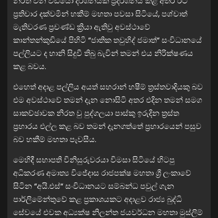
නිරත වන විඩියෝ දර්ශනයක් ප්‍රදර්ශනය කළ අතර ඊට
ප්‍රතිචාර දක්වමින් හකීම් මහතා පවසා සිටියේ, පශ්චාත්
මැතිවරණ ප්‍රචණ්ඩ ක්‍රියා ඇතිවු අවස්ථාවේ
කාන්තන්කුඩියේ පිහිටි “ජාතික තවුහිද් ජමාත්“ සංවිධානයේ
පල්ලියට ද හානි සිදුවී තිබු බැවින් තමන් එය නිරික්ෂණය
කළ බවය.
එහෙත් අදාළ පල්ලිය අයත් සහරාන් හෂීම් ත්‍රස්තවාදියකු බව
එම අවස්ථාවේ තමන් දැන නොසිටි අතර එදින තමන් සමග
සාකච්ඡාවක නිරත වු පුද්ගලයා පාස්කු ඉරුදින ත්‍රස්ත
ප්‍රහාරය එල්ල කළ බව තමන් දැනගත්තේ ප්‍රහාරයෙන් පසුව
බව හකීම් මහතා පැවසීය.
මෙහිදී සභාපති විනිසුරුවරයා විමසා සිටියේ හිටපු
අධිකරණ අමාත්‍ය විජේදාස රාජපක්ෂ මහතා ශ්‍රී ලංකාවේ
සිටින “අයි.එස්“ සංවිධානයට සම්බන්ධ පවුල් ගැන
පාර්ලිමේන්තුවේ කළ ප්‍රකාශයකට අදාළව රාජ්‍ය බුද්ධි
සේවයේ එවක අධ්‍යක්ෂ නිලන්ත ජයවර්ධන මහතා මුස්ලිම්