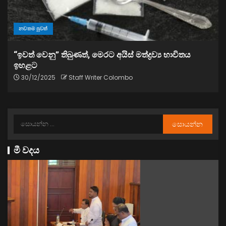
නවතම පුවත්
“ඉවත් වෙනු” තිබුණත්, මෙරට අයිස් මත්ද්‍රව්‍ය භාවිතය
ඉහළට
30/12/2025
Staff Writer Colombo
මී වදය