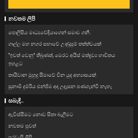
නවතම ලිපි
පොලිසිය මාධ්‍යවේදියාගෙන් සමාව ගනී..
ගාල්ල මහ නගර සභාවේ උණුසුම් තත්ත්වයක්
“ඉවත් වෙනු” තිබුණත්, මෙරට අයිස් මත්ද්‍රව්‍ය භාවිතය
ඉහළට
තායිවාන මුහුදු සීමාවේ චීන යුද අභ්‍යාසයක්
සුනාමි දුම්රිය එන්ජිම අද උදෑසන පණගැන්වී නැහැ
සබැඳි..
ඇවිස්සීමට නොව සිතා බැලීමට
නවතම පුවත්
පුරවැසි ලිපි