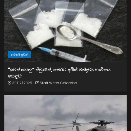
නවතම පුවත්
“ඉවත් වෙනු” තිබුණත්, මෙරට අයිස් මත්ද්‍රව්‍ය භාවිතය
ඉහළට
30/12/2025
Staff Writer Colombo