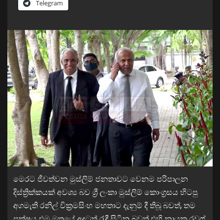
Telegram
මෙරට ජීවත්වන මුස්ලිම් ජනතාවට වෙනම පරිපාලන
දිස්ත්‍රික්කයක් අවශ්‍ය බව ශ්‍රී ලංකා මුස්ලිම් කොංග්‍රසය හිටපු
අගමැති රනිල් වික්‍රමසිංහ මහතාට දැනුම් දී තිබූ බවත්, තම
පක්ෂය එම මතයේ අදටත් රැඳී සිටින බවත් එහි නායක රවුෆ්