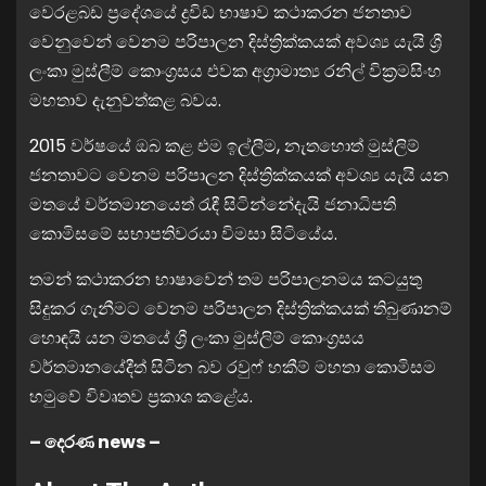
වෙරළබඩ ප්‍රදේශයේ ද්‍රවිඩ භාෂාව කථාකරන ජනතාව
වෙනුවෙන් වෙනම පරිපාලන දිස්ත්‍රික්කයක් අවශ්‍ය යැයි ශ්‍රී
ලංකා මුස්ලීම් කොංග්‍රසය එවක අග්‍රාමාත්‍ය රනිල් වික්‍රමසිංහ
මහතාව දැනුවත්කළ බවය.
2015 වර්ෂයේ ඔබ කළ එම ඉල්ලීම, නැතහොත් මුස්ලිම්
ජනතාවට වෙනම පරිපාලන දිස්ත්‍රික්කයක් අවශ්‍ය යැයි යන
මතයේ වර්තමානයෙත් රැඳී සිටින්නේදැයි ජනාධිපති
කොමිසමේ සභාපතිවරයා විමසා සිටියේය.
තමන් කථාකරන භාෂාවෙන් තම පරිපාලනමය කටයුතු
සිදුකර ගැනීමට වෙනම පරිපාලන දිස්ත්‍රික්කයක් තිබුණානම්
හොඳයි යන මතයේ ශ්‍රී ලංකා මුස්ලිම් කොංග්‍රසය
වර්තමානයේදීත් සිටින බව රවුෆ් හකීම් මහතා කොමිසම
හමුවේ විවෘතව ප්‍රකාශ කළේය.
– දෙරණ news –