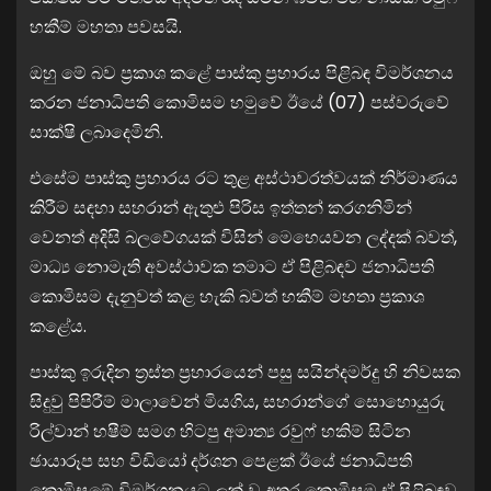
හකීම් මහතා පවසයි.
ඔහු මේ බව ප්‍රකාශ කළේ පාස්කු ප්‍රහාරය පිළිබඳ විමර්ශනය
කරන ජනාධිපති කොමිසම හමුවේ ඊයේ (07) පස්වරුවේ
සාක්ෂි ලබාදෙමිනි.
එසේම පාස්කු ප්‍රහාරය රට තුළ අස්ථාවරත්වයක් නිර්මාණය
කිරීම සඳහා සහරාන් ඇතුළු පිරිස ඉත්තන් කරගනිමින්
වෙනත් අදිසි බලවේගයක් විසින් මෙහෙයවන ලද්දක් බවත්,
මාධ්‍ය නොමැති අවස්ථාවක තමාට ඒ පිළිබඳව ජනාධිපති
කොමිසම දැනුවත් කළ හැකි බවත් හකීම් මහතා ප්‍රකාශ
කළේය.
පාස්කු ඉරුදින ත්‍රස්ත ප්‍රහාරයෙන් පසු සයින්දමර්දු හි නිවසක
සිදුවු පිපිරීම් මාලාවෙන් මියගිය, සහරාන්ගේ සොහොයුරු
රිල්වාන් හෂීම් සමග හිටපු අමාත්‍ය රවුෆ් හකිම් සිටින
ඡායාරූප සහ විඩියෝ දර්ශන පෙළක් ඊයේ ජනාධිපති
කොමිසමේ විමර්ශනයට ලක් වූ අතර කොමිසම ඒ පිළිබඳව