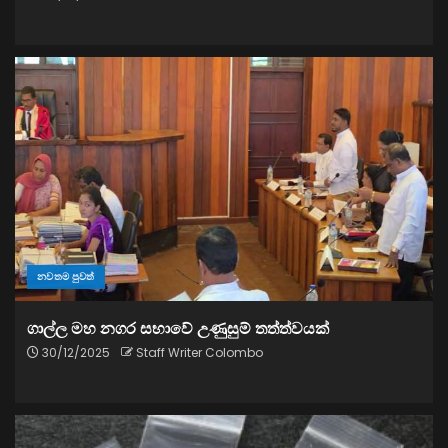
නවතම පුවත්
ගාල්ල මහ නගර සභාවේ උණුසුම් තත්ත්වයක්
30/12/2025
Staff Writer Colombo