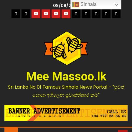
Sinhala
08/08/2026
Mee Massoo.lk
Sri Lanka No 01 Famous Sinhala News Portal – "පුවත්
සොයා ඉගිලෙන ප්‍රවෘත්තිකාර කම"