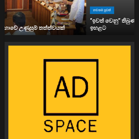
නවතම පුවත්
“ඉවත් වෙනු” තිබුණත්, මෙරට අයිස් මත්ද්‍රව්‍ය භාවිතය
ඉහළට