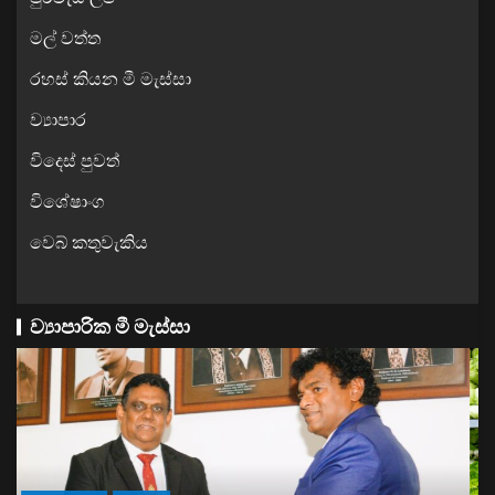
මල් වත්ත
රහස් කියන මී මැස්සා
ව්‍යාපාර
විදෙස් පුවත්
විශේෂාංග
වෙබ් කතුවැකිය
ව්‍යාපාරික මී මැස්සා