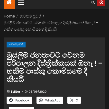
Home
නවතම පුවත්
මුස්ලිම් ජනතාවට වෙනම පරිපාලන දිස්ත්‍රික්කයක් ඕනෑ ! –
හකීම් පාස්කු කොමිසමේ දී කියයි
නවතම පුවත්
මුස්ලිම් ජනතාවට වෙනම
පරිපාලන දිස්ත්‍රික්කයක් ඕනෑ ! –
හකීම් පාස්කු කොමිසමේ දී
කියයි
Editor
08/09/2020
Facebook
WhatsApp
X