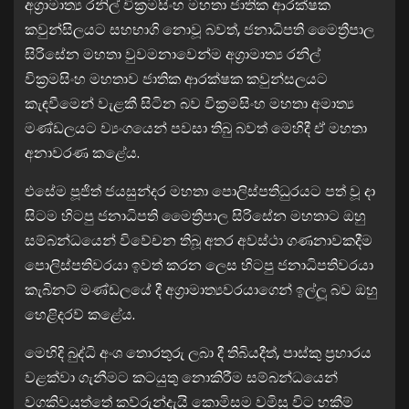
අග්‍රාමාත්‍ය රනිල් වික්‍රමසිංහ මහතා ජාතික ආරක්ෂක
කවුන්සිලයට සහභාගි නොවූ බවත්, ජනාධිපති මෛත්‍රීපාල
සිරිසේන මහතා වුවමනාවෙන්ම අග්‍රාමාත්‍ය රනිල්
වික්‍රමසිංහ මහතාව ජාතික ආරක්ෂක කවුන්සලයට
කැඳවීමෙන් වැළකී සිටින බව වික්‍රමසිංහ මහතා අමාත්‍ය
මණ්ඩලයට ව්‍යංගයෙන් පවසා තිබු බවත් මෙහිදී ඒ මහතා
අනාවරණ කළේය.
එසේම පූජිත් ජයසුන්දර මහතා පොලිස්පතිධුරයට පත් වූ දා
සිටම හිටපු ජනාධිපති මෛත්‍රීපාල සිරිසේන මහතාට ඔහු
සම්බන්ධයෙන් විවේචන තිබූ අතර අවස්ථා ගණනාවකදීම
පොලිස්පතිවරයා ඉවත් කරන ලෙස හිටපු ජනාධිපතිවරයා
කැබිනට් මණ්ඩලයේ දී අග්‍රාමාත්‍යවරයාගෙන් ඉල්ලූ බව ඔහු
හෙළිදරව් කළේය.
මෙහිදි බුද්ධි අංශ තොරතුරු ලබා දී තිබියදීත්, පාස්කු ප්‍රහාරය
වළක්වා ගැනීමට කටයුතු නොකිරීම සම්බන්ධයෙන්
වගකිවයුත්තේ කව්රුන්දැයි කොමිසම වමිසූ විට හකීම්