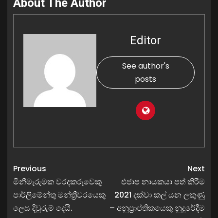
About The Author
Editor
See author's
posts
Previous
Next
මිනීමැරුමක වරදකරුවෙකු
එජාප නායකයා පත් කිරීම
පාර්ලිමේන්තු මන්ත්‍රීවරයෙකු
2021 දක්වා කල් යන ලකුණු
ලෙස දිවුරුම් දෙයි.
– අනුප්‍රාප්තිකයෙකු නුදුරේදීම