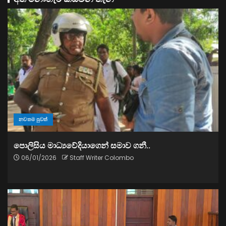
නවතම පුවත්
පොලිසිය මාධ්‍යවේදියාගෙන් සමාව ගනී..
06/01/2026
Staff Writer Colombo