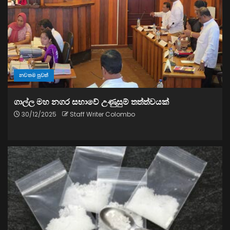
නවතම පුවත්
ගාල්ල මහ නගර සභාවේ උණුසුම් තත්ත්වයක්
30/12/2025
Staff Writer Colombo