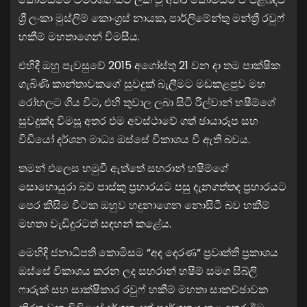
ශ්‍රී ලංකා මුස්ලිම් කොංග්‍රස් නායක, පාර්ලිමේන්තු මන්ත්‍රී රවුෆ්
හකීම් මහතාගෙන් විමසීය.
එහිදී ඔහු පැවසුවේ 2015 අගෝස්තු 21 වන දා තම පාක්ෂික
ගැබිණි කාන්තාවකගේ සුවදුක් බැලීමට මඩකළපුව මහ
රෝහලට ගිය විට, එහි තුවාල ලබා සිටි රිල්වාන් හෂීම්ගේ
සුවදුක්ද විමසූ අතර එම අවස්ථාවේ ගත් ඡායාරූප සහ
විඩියෝ දර්ශන මාධ්‍ය ඔස්සේ විකාශය වී ඇති බවය.
තමන් එලෙස හමුවී ඇත්තේ සහරාන් හෂීම්ගේ
සොහොයුරා බව පාස්කු ප්‍රහාරයට පසු දැනගත්තද ප්‍රහාරයට
පෙර කිසිම විටක ඔහුව හඳුනාගෙන නොසිටි බව හකීම්
මහතා වැඩිදුරටත් සඳහන් කළේය.
මෙහිදි ජනාධිපති කොමිසම “අද දෙරණ“ ප්‍රවෘත්ති ප්‍රකාශය
ඔස්සේ විකාශය කරන ලද සහරාන් හෂීම් සමග සිබ්ලි
ෆාරුක් සහ සාක්ෂිකාර රවුෆ් හකීම් මහතා සාකච්ඡාවක