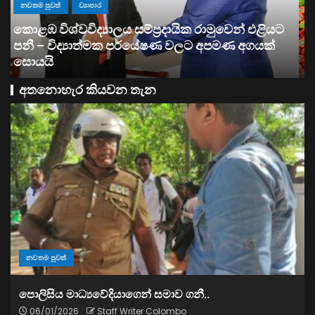
ව්‍යාපාර
සතොසෙන් සුපර් වැඩක් ..
අතනොහැර කියවන තැන
නවතම පුවත්
පොලිසිය මාධ්‍යවේදියාගෙන් සමාව ගනී..
06/01/2026
Staff Writer Colombo