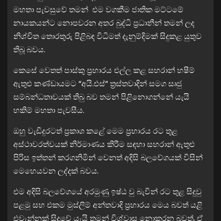
මහතා පැවසුවේ තමන් එම වගකීම ජාතික මට්ටමේ
නායකයන්ට නොපවරන අතර බුද්ධි ප්‍රධානීන් තමන් ලද
නිශ්චිත තොරතුරු පිළිබඳ විධිමත් දැනුම්දිමක් සිදුකළ යුතුව
තිබූ බවය.
කෙසේ වෙතත් පාස්කු ප්‍රහාරය එල්ල කළ සහරාන් හෂීම්
ඇතුළු කණ්ඩායමට “අයි.එස්“ ත්‍රස්තවාදින් සමග සෘජු
සම්බන්ධතාවයක් තිබු බව තමන් පිළිනොගන්නේ යැයි
හකිම් මහතා පැවසීය.
ඔහු වැඩිදුරටත් ප්‍රකාශ කළේ මෙම ප්‍රහාරය රට තුළ
අස්ථාවරත්වයක් නිර්මාණය කිරීම සඳහා සහරාන් ඇතුළු
පිරිස ඉත්තන් කරගනිමින් වෙනත් අදිසි බලවේගයක් විසින්
මෙහෙයවන ලද්දක් බවය.
එම අදිසි බලවේගයේ අරමුණු ඉෂ්ඨ වු බැවින් රට තුළ සිදුවු
පළමු සහ එකම මුස්ලිම් අන්තවාදි ප්‍රහාරය මෙය බවත් යළි
එවැන්නක් සිදුවේ යැයි තමන් විශ්වාස නොකරන බවත්, ඒ