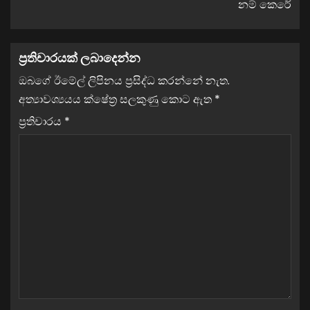
නම් කෙරේ
ප්‍රතිචාරයක් ලබාදෙන්න
ඔබගේ ඊමේල් ලිපිනය ප්‍රසිද්ධ කරන්නේ නැත.
අත්‍යාවශ්‍යයය ක්ෂේත්‍ර සලකුණු කොට ඇත
*
ප්‍රතිචාරය
*