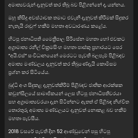
අමාත්‍යවරුන් දැනුවත් කර තිබූ බව පිළිගන්නේ ද, යන්නය.
ඔහු කිසිදු අවස්ථාවක තමාට එවැනි දැනුවත් කිරීමක් සිදුකර
නැතැයි රාවුෆ් හකීම් මහතා අවධාරණය කළේය.
හිටපු ජනාධිපති මෛත්‍රීපාල සිරිසේන මහතා හෝ එවකට
අග්‍රාමාත්‍ය රනිල් වික්‍රමසිංහ මහතා පාස්කු ප්‍රහාරයට පෙර
“අයි.එස්“ සංවිධානයෙන් මෙරටට පැවති බලපෑම් පිළිබඳව
අමාත්‍ය මණ්ඩලය දැනුවත් කර තිබුණේදැයි කොමිසම
ප්‍රශ්න කර සිටියේය.
බුද්ධි අංශ සිදුකළ දැනුවත්කිරීම් පිළිබඳව ජාතික ආරක්ෂක
කවුන්සිලයේ සාමාජිකයන් ලෙස හිටපු ජනාධිපතිවරයා
සහ අග්‍රාමාත්‍යවරයා දැන සිටින්නට ඇතත් ඒ පිළිබඳ නිශ්චිත
තොරතුරු අමාත්‍ය මණ්ඩලයට දැනුවත් නොකළ බව හකීම්
මහතා පැවසීය.
2018 වසරේ පැවති දින 52 ආණ්ඩුවෙන් පසු හිටපු