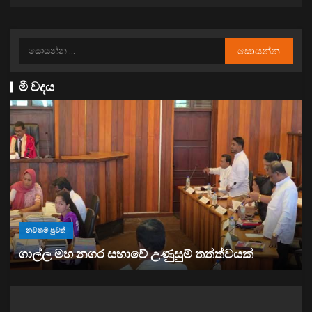
මී වදය
නවතම පුවත්
“ඉවත් වෙනු” තිබුණත්, මෙරට අයිස් මත්ද්‍රව්‍ය භ
ක්
ඉහළට