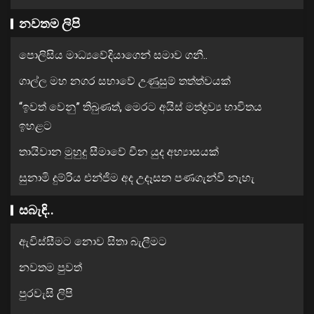
නවතම ලිපි
පොලිසිය මාධ්‍යවේදියාගෙන් සමාව ගනී..
ගාල්ල මහ නගර සභාවේ උණුසුම් තත්ත්වයක්
“ඉවත් වෙනු” තිබුණත්, මෙරට අයිස් මත්ද්‍රව්‍ය භාවිතය
ඉහළට
තායිවාන මුහුදු සීමාවේ චීන යුද අභ්‍යාසයක්
සුනාමි දුම්රිය එන්ජිම අද උදෑසන පණගැන්වී නැහැ
සබැඳි..
ඇවිස්සීමට නොව සිතා බැලීමට
නවතම පුවත්
පුරවැසි ලිපි