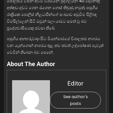
පොලිසිය විසින් අවම වශයෙන් පුද්ගලයින් 40 දෙනෙකු
අත්අඩංගුවට ගෙන රැගෙන ගොස් තිබුණු නමුත්, පසුගිය
රාත්‍රියක පොලිස් නිළධාරීන්ගේ සංඛ්‍යාව අඩුවීම පිළිබඳ
විමසිල්ලෙන් සිටි ඔවුන් පලා යාමට සමත් වූ බව
ප්‍රදේශවාසියෙකු පවසා තිබේ.
පසුගිය අඟහරුවාදා සිට මියන්මාරයේ විශාලතම නගරය
වන යැන්⁣ගොන් නගරය තුළ තව තවත් උද්ඝෝෂණ පැවැත්
වෙමින් තිබෙන බව පෙනේ.
About The Author
Editor
See author's
posts