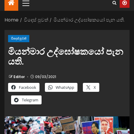
Home
විදෙස් පුවත්
මියන්මාර උද්ඝෝෂකයෝ පැන යති.
විදෙස් පුවත්
මියන්මාර උද්ඝෝෂකයෝ පැන
යති.
Editor
09/03/2021
Facebook
WhatsApp
X
Telegram