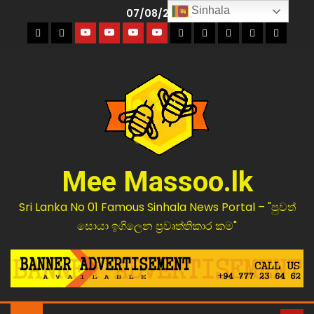
Sinhala
07/08/2026
Mee Massoo.lk
Sri Lanka No 01 Famous Sinhala News Portal – "පුවත්
සොයා ඉගිලෙන ප්‍රවෘත්තිකාර කම"