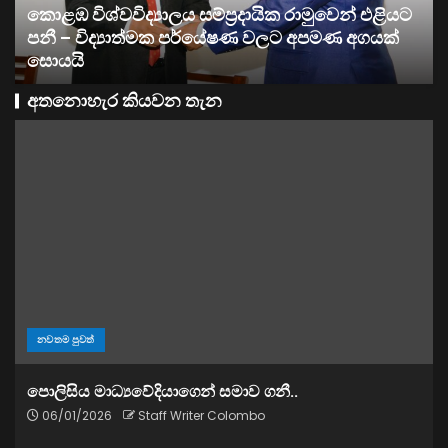
වෙන් එළියට
ව්‍යාපාර
ණ අගයක්
සතොසෙන් සුපර් වැඩක් ..
අතනොහැර කියවන තැන
නවතම පුවත්
පොලිසිය මාධ්‍යවේදියාගෙන් සමාව ගනී..
06/01/2026
Staff Writer Colombo