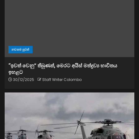
නවතම පුවත්
“ඉවත් වෙනු” තිබුණත්, මෙරට අයිස් මත්ද්‍රව්‍ය භාවිතය
ඉහළට
30/12/2025
Staff Writer Colombo