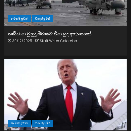
නවතම පුවත්
විදෙස් පුවත්
තායිවාන මුහුදු සීමාවේ චීන යුද අභ්‍යාසයක්
30/12/2025
Staff Writer Colombo
නවතම පුවත්
විදෙස් පුවත්