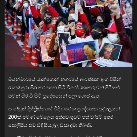
මියන්මාරයේ යාන්ගොන් නගරයේ ආරක්ෂක අංශ විසින්
රැයක් පුරා සිර කරගෙන සිටි විරෝධතාකරුවන් පිරිසක්
ඔවුන් සිර වී සිටි ප්‍රදේශයෙන් පලා ගොස් ඇත.
සාන්චුන් දිස්ත්‍රික්කයේ වීදි හතරක ප්‍රදේශයක පුද්ගලයන්
200ක් පමණ මෙලෙස අත්අඩංගුවට පත් ව සිටි අතර
පොලිසිය එම වීදි සියල්ල වසා දමා තිබිණි.