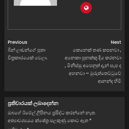
Previous
Next
බින් ලාඩන්ගේ පුතා
කෙනෙක් තණ කපනවා ,
චිත්‍රකාරයෙක් වෙලා.
අනෙකා පුනක්කු දිය කරනවා
, මිනිස්සු අපෙනුත් දැන් සැප ද
අහනවා – මුරුත්තෙට්ටුවේ
ආනන්ද හිමි
ප්‍රතිචාරයක් ලබාදෙන්න
ඔබගේ ඊමේල් ලිපිනය ප්‍රසිද්ධ කරන්නේ නැත.
අත්‍යාවශ්‍යයය ක්ෂේත්‍ර සලකුණු කොට ඇත
*