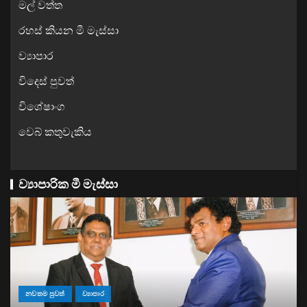
මල් වත්ත
රහස් කියන මී මැස්සා
ව්‍යාපාර
විදෙස් පුවත්
විශේෂාංග
වෙබ් කතුවැකිය
ව්‍යාපාරික මී මැස්සා