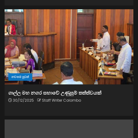
නවතම පුවත්
ගාල්ල මහ නගර සභාවේ උණුසුම් තත්ත්වයක්
30/12/2025
Staff Writer Colombo