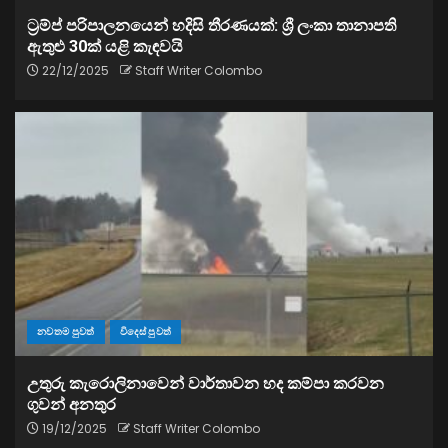
ට්‍රම්ප් පරිපාලනයෙන් හදිසි තීරණයක්: ශ්‍රී ලංකා තානාපති
ඇතුළු 30ක් යළි කැඳවයි
22/12/2025
Staff Writer Colombo
නවතම පුවත්
විදෙස් පුවත්
උතුරු කැරොලිනාවෙන් වාර්තාවන හද කම්පා කරවන
ගුවන් අනතුර
19/12/2025
Staff Writer Colombo