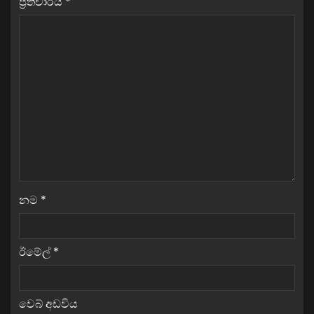
ප්‍රතිචාරය
*
නම
*
ඊමේල්
*
වෙබ් අඩවිය