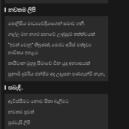
නවතම ලිපි
පොලිසිය මාධ්‍යවේදියාගෙන් සමාව ගනී..
ගාල්ල මහ නගර සභාවේ උණුසුම් තත්ත්වයක්
“ඉවත් වෙනු” තිබුණත්, මෙරට අයිස් මත්ද්‍රව්‍ය
භාවිතය ඉහළට
තායිවාන මුහුදු සීමාවේ චීන යුද අභ්‍යාසයක්
සුනාමි දුම්රිය එන්ජිම අද උදෑසන පණගැන්වී නැහැ
සබැඳි..
ඇවිස්සීමට නොව සිතා බැලීමට
නවතම පුවත්
පුරවැසි ලිපි