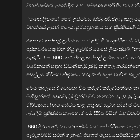
වහන්සේගේ උපන් දිනය හා සමපාත කෙරිණි. එය ද නිව
“කතෝලිකයෝ මෙම උත්සවය කිසිදු බයිබලානුකූල පදන
වහන්සේ උපන් කාලය, සූර්යග්‍රහණය සහ ක්‍රිස්තියානි 
ජනතාව නත්තල් උත්සවය පැවැත්වූ මිථ්‍යාදෘෂ්ටික ස්ව
පූජකවරයෙකු වන හියු ලැටිමර් මෙසේ ලියා තිබේ. “නත්ත
සැබැවින් ම 1600 ගණන්වල නත්තල් උත්සවය නිහඬ රාත
විවේකයක් සඳහා වඩාත් කැමැති වූ නත්තල් නරඹන්නෝ, 
සෙල්ලම් කිරීමට නිදහසට කරුණක් ලෙස භාවිත කළහ
මෙම කාලයේ දී බොහෝ විට තරුණ තරුණියන්ගේ හා ආ
මිනිසුන්ගේ දොරවල් ඔවුන්ට විවෘත කරන ලෙස ඉල්ලා ස
නිර්ධනයන් හට සේවය කළ යුතු බව ඔවුහු තදින් ම වි
ලබා දීම ප්‍රතික්ෂ්ප කළහොත් එම පිරිස විසින් ධන
1660 දී රාජාණ්ඩුව යථා තත්ත්වයට පත් කිරීමෙන් පසු
පැවැත්වීමට පටන් ගැනිණි. එහෙත් මැසචුසෙට්ස්වර