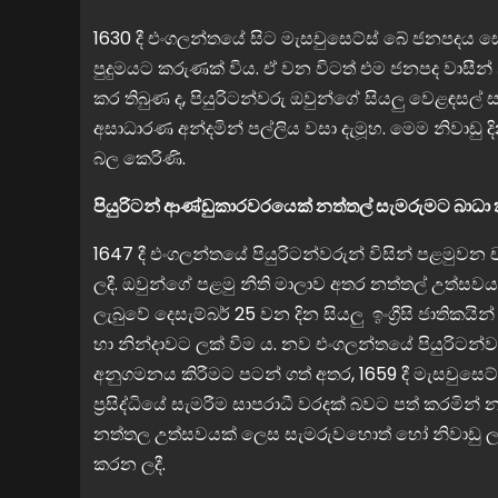
1630 දී එංගලන්තයේ සිට මැසචුසෙට්ස් බේ ජනපදය සොය
පුදුමයට කරුණක් විය. ඒ වන විටත් එම ජනපද වාසීන් න
කර තිබුණ ද, පියුරිටන්වරු ඔවුන්ගේ සියලු වෙළඳසල
අසාධාරණ අන්දමින් පල්ලිය වසා දැමූහ. මෙම නිව
බල කෙරිණි.
පියුරිටන් ආණ්ඩුකාරවරයෙක් නත්තල් සැමරුමට බාධා 
1647 දී එංගලන්තයේ පියුරිටන්වරුන් විසින් පළමුවන 
ලදී. ඔවුන්ගේ පළමු නීති මාලාව අතර නත්තල් උත්සවය 
ලැබුවේ දෙසැම්බර් 25 වන දින සියලු ඉංග්‍රීසි ජාතිකය
හා නින්දාවට ලක් වීම ය. නව එංගලන්තයේ පියුරිට
අනුගමනය කිරීමට පටන් ගත් අතර, 1659 දී මැසචුසෙට
ප්‍රසිද්ධියේ සැමරීම සාපරාධී වරදක් බවට පත් කරමින් 
නත්තල උත්සවයක් ලෙස සැමරුවහොත් හෝ නිවාඩු ල
කරන ලදී.