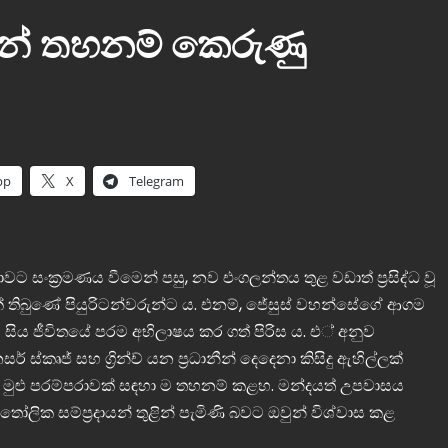
සින් තහනම් කෙරුණු
pp
X
Telegram
 සංක්‍රමණය වීමෙන් පසු, නව එංගලන්තය තුළ වඩාත් ප්‍රසිද්ධ වූ
ක් තිබුණේ පියුරිටන්වරුන්ට ය. එනම්, ජේසුස් වහන්සේගේ ආගම
ීම සිය ජීවිතයේ පරම අභිලාෂය කර ගත් පිරිස ය. එ් අනුව
් ස්කෘජ් සහ ග්‍රින්ච් යන ප්‍රධානීන් දෙදෙනා කිසිදු ඇහිල්ලක්
මුළු පරම්පරාවක් සඳහා ම තහනම් කළහ. මන්දයත් උපවාසය
ෝලික සම්ප්‍රදායන් තුළින් පැමිණි බවට ඔවුන් විශ්වාස කළ