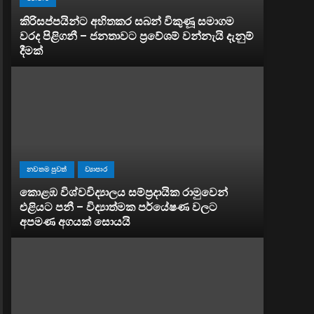
කිරිසප්පයින්ට අහිතකර සබන් විකුණූ සමාගම
වරද පිළිගනී – ජනතාවට ප්‍රවේශම් වන්නැයි දැනුම්
දීමක්
නවතම පුවත්
ව්‍යාපාර
කොළඹ විශ්වවිද්‍යාලය සම්ප්‍රදායික රාමුවෙන්
එළියට පනී – විද්‍යාත්මක පර්යේෂණ වලට
අපමණ අගයක් සොයයි