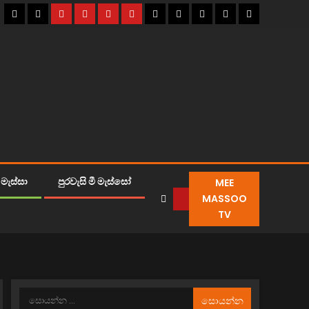
MEE
මැස්සා
පුරවැසි මී මැස්සෝ
MASSOO
TV