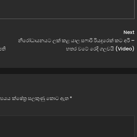
Next
නිරෝධායනයට ලක් කළ යාල සෆාරි රියදුරෙක් කට අරී –
පති
හතර වටේ රෙදි ගලවයි (Video)
වශ්‍යයය ක්ෂේත්‍ර සලකුණු කොට ඇත
*