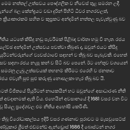
ණ ද, මෙම නත්තල් උත්සවය පෞද්ගලික ව නිවෙස් තුළ සමරන ලදී.
න්ගේ බල කේන්ද්‍රයට වඩා දුරින් පිහිටි ධීවර නගරවලත්,
ක ක්‍රියාකාරකම් සහිත ව කුප්‍රකට අන්දමින් නත්තල පැවැත්වුණු බව
ය යටතේ කිසිදු නඩු පැවරීමක් පිළිබඳ වාර්තා හමු වී නැත. රජය
ලේච්ඡ අන්දමින් උත්සවය පවත්වා තිබුණ ද, ඔවුන් එයට කිසිදු
රිටන්වරුන්ගේ ව්‍යවස්ථාවේ සඳහන් ව තිබූ බව සැබෑවකි. එහෙත්
සව සඳහා රජය නෑසූ කන් ව සිටි බව පෙනේ. ඊට හේතුව වශයෙන්
 සමරනු ලැබූ උත්සවයක් තහනම් කිරීමට එරෙහි ව ජනතාව
රජය එවැනි සුළු සුළු කරුණු නොසලකා හැර තිබූ බව යි.
ත් විජිතයේ පියුරිටන් නායකයින් හට ඔවුන්ගේ අසාධාරණ නීති
ටත් අවදානමක් ඇති විය. එහෙයින් අවසානයේ දී 1681 වසර වන විට
සියලු ප්‍රදේශවල එම නීතිය අහෝසි කෙරිණි.
 ව තිබූ විරෝධාකල්පය ඉදිරි වසර ගණනාව පුරාවට ම මැසචුසෙට්ස්
ුකාර ශ්‍රීමත් එඩ්මන්ඩ් ඇන්ඩ්‍රොස් 1686 දී බොස්ටන් නගර