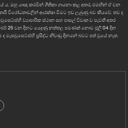
 ය. ඔහු යාඥා කරමින් ගීතිකා ගායනා කළ අතර, එමඟින් ඒ වන
ඩකාරී විරෝධතාවලින් ආරක්ෂා වීමට ඉඩ ලැබුණු බව කියවේ. තව ද
ුසෙට්ස්හි ව්‍යාපාරික ස්ථාන සහ පාසල් විවෘත ව පැවති අතර
ම්බර් 25 වන දිනට යෙදුණු නත්තල පමණක් නොව ජූලි 04 දින
මැසචුසෙට්ස්හි ප්‍රසිද්ධ නිවාඩු දිනයන් බවට පත් වූයේ නැත.