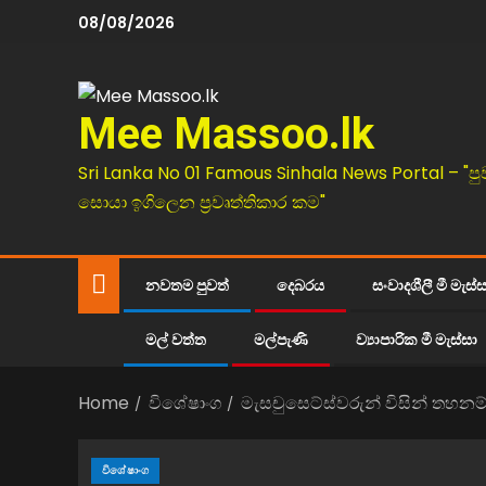
08/08/2026
Mee Massoo.lk
Sri Lanka No 01 Famous Sinhala News Portal – "පු
සොයා ඉගිලෙන ප්‍රවෘත්තිකාර කම"
නවතම පුවත්
දෙබරය
සංවාදශීලී මී මැස්
මල් වත්ත
මල්පැණි
ව්‍යාපාරික මී මැස්සා
Home
විශේෂාංග
මැසචුසෙට්ස්වරුන් විසින් තහනම
විශේෂාංග