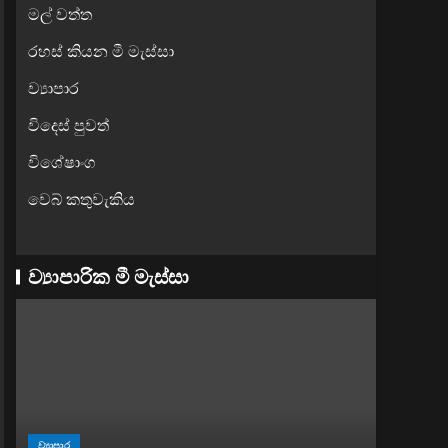
මල් වත්ත
රහස් කියන මී මැස්සා
ව්‍යාපාර
විදෙස් පුවත්
විශේෂාංග
වෙබ් කතුවැකිය
ව්‍යාපාරික මී මැස්සා
ව්‍යාපාර