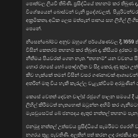
පොත්වල ලියවී තිබිණි. ප්‍රසිද්ධියේ තහනම් කර තිබු
විශේෂයෙන් බොස්ටන් වැනි ප්‍රදේශවලත්, පියුරිටන්වරු
අක්‍රමිකතා, අධික ලෙස මත්පැන් පානය සහ ලිහිල් ලිංගි
පෙනේ.
නිසෙන්බෝම්ට අනුව ඔහුගේ පර්යේෂණවල දී, 1659 නීති
විසින් කෙතරම් තහනම් කර තිබුණ ද, කිසියම් දුරකට ම්
නීතිමය පියවරක් ගෙන නැත. “තහනම්” යන වචනය පියු
හොර රහසේ හෝ පෞද්ගලික ව සිදු කෙරුණු කුඩා උත්
කිව හැක්කේ තමන් විසින් වසර ගණනාවක් ආශාවෙන්
අතරින් මතු විය හැකි කැරැල්ල වැළැක්වීමේ අරමුණින් 
කෙසේ වෙතත් දෙවන චාල්ස් රජුගේ පාලන සමයේ දී යට
ලිහිල් කිරීමටත් නැතහොත් ඔටුන්න අහිමි කර ගැනීම
මැසචුසෙට්ස් බේ ජනපදය ඇතුළු නත්තල් තහනම පැනවූ 
එනමුදු නත්තල් උත්සවය ප්‍රසිද්ධියේ සැමරීමට එරෙහි
නගරය තුළ පැවතිණි. අලුතින් පත් කරන ලද රාජකීය ආණ්ඩ