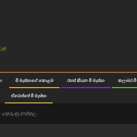
වත්
සා
මී මැස්සාගේ කොළම
රහස් කියන මී මැස්සා
කලාබර මී 
ඒරොප්පේ මී මැස්සා
් කෙරුණු නත්තල.