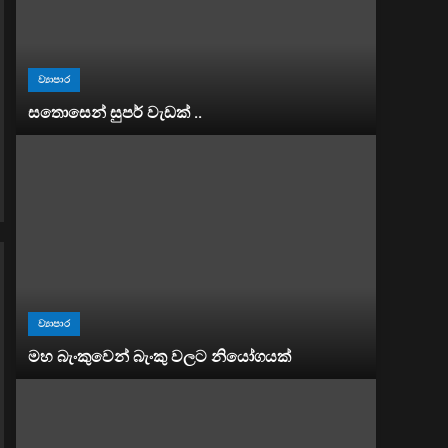
ව්‍යාපාර
සතොසෙන් සුපර් වැඩක් ..
ව්‍යාපාර
මහ බැංකුවෙන් බැංකු වලට නියෝගයක්