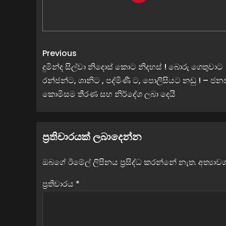
Previous
දුමින්ද සිල්වා නිදොස් කොට නිදහස් ! බොරු ගෙතුවාට
රන්ජන්ට, ශානිට , පද්මිණී ට, පොලිසියට නඩු ! – ජන
කොමිසම තීරණ සහ නිර්දේශ ලබා දෙයි
ප්‍රතිචාරයක් ලබාදෙන්න
ඔබගේ ඊමේල් ලිපිනය ප්‍රසිද්ධ කරන්නේ නැත.
අත්‍යා
ප්‍රතිචාරය
*