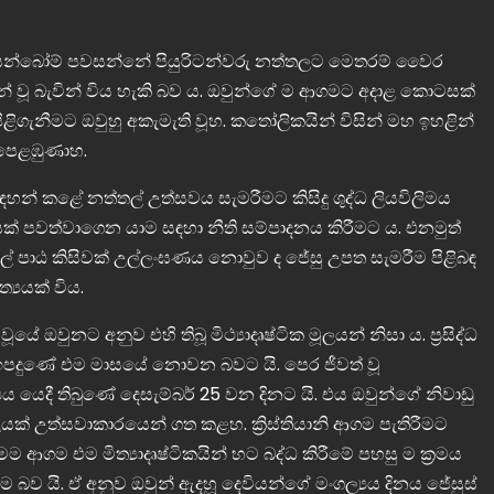
ිසෙන්බෝම් පවසන්නේ පියුරිටන්වරු නත්තලට මෙතරම් වෛර
න් වූ බැවින් විය හැකි බව ය. ඔවුන්ගේ ම ආගමට අදාළ කොටසක්
ිළිගැනීමට ඔවුහු අකැමැති වූහ. කතෝලිකයින් විසින් මහ ඉහළින්
ු පෙළඹුණාහ.
ඳහන් කළේ නත්තල් උත්සවය සැමරීමට කිසිදු ශුද්ධ ලියවිලිමය
් පවත්වාගෙන යාම සඳහා නීති සම්පාදනය කිරීමට ය. එනමුත්
බල් පාඨ කිසිවක් උල්ලංඝණය නොවුව ද ජේසු උපත සැමරීම පිළිබඳ
යයක් විය.
ඔවුනට අනුව එහි තිබූ මිථ්‍යාදෘෂ්ටික මූලයන් නිසා ය. ප්‍රසිද්ධ
සේ ඉපදුණේ එම මාසයේ නොවන බවට යි. පෙර ජීවත් වූ
ල්‍යය යෙදී තිබුණේ දෙසැම්බර් 25 වන දිනට යි. එය ඔවුන්ගේ නිවාඩු
ක් උත්සවාකාරයෙන් ගත කළහ. ක්‍රිස්තියානි ආගම පැතිරීමට
 ආගම එම මිත්‍යාදෘෂ්ටිකයින් හට බද්ධ කිරීමේ පහසු ම ක්‍රමය
 බව යි. ඒ අනුව ඔවුන් ඇදහූ දෙවියන්ගේ මංගල්‍යය දිනය ජේසුස්