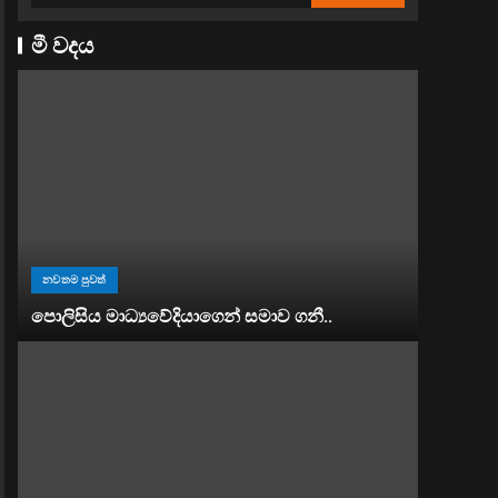
මී වදය
නවතම පුවත්
පොලිසිය මාධ්‍යවේදියාගෙන් සමාව ගනී..