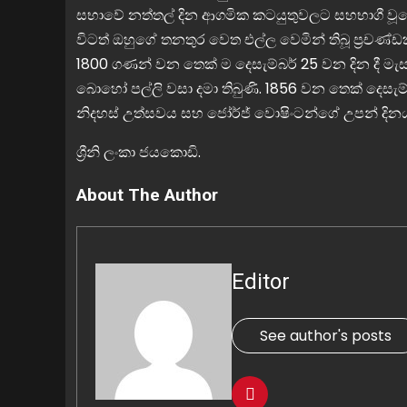
සභාවේ නත්තල් දින ආගමික කටයුතුවලට සහභාගී වූයේ
විටත් ඔහුගේ තනතුර වෙත එල්ල වෙමින් තිබූ ප්‍රචණ්
1800 ගණන් වන තෙක් ම දෙසැම්බර් 25 වන දින දී මැසච
බොහෝ පල්ලි වසා දමා තිබුණි. 1856 වන තෙක් දෙසැ
නිදහස් උත්සවය සහ ජෝර්ජ් වොෂිංටන්ගේ උපන් දිනය ද 
ශ්‍රීනි ලංකා ජයකොඩි.
About The Author
Editor
See author's posts