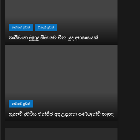
නවතම පුවත්
විදෙස් පුවත්
තායිවාන මුහුදු සීමාවේ චීන යුද අභ්‍යාසයක්
නවතම පුවත්
සුනාමි දුම්රිය එන්ජිම අද උදෑසන පණගැන්වී නැහැ