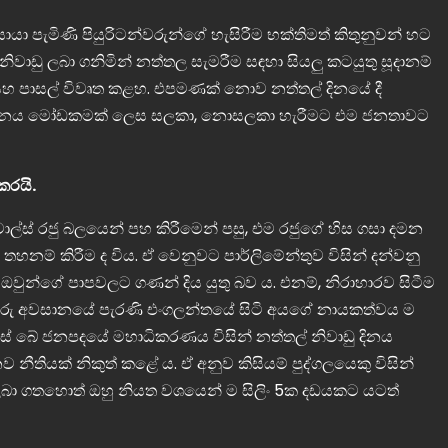
ා පැමිණි පියුරිටන්වරුන්ගේ හැසිරීම භක්තිමත් කිතුනුවන් හට
ිවාඩු ලබා ගනිමින් නත්තල සැමරීම සඳහා සියලු කටයුතු සූදානම්
් සහ පාසල් විවෘත කළහ. එපමණක් නොව නත්තල් දිනයේ දී
ාඩු දිනය මෝඩකමක් ලෙස සලකා, නොසලකා හැරීමට එම ජනතාවට
කරයි.
චාල්ස් රජු බලයෙන් පහ කිරීමෙන් පසු, එම රජුගේ හිස ගසා දමන
තහනම් කිරීම ද විය. ඒ වෙනුවට පාර්ලිමේන්තුව විසින් දන්වනු
ින් ඔවුන්ගේ පාපවලට ගණන් දිය යුතු බව ය. එනම්, නිරාහාරව සිටීම
න්වරු අවසානයේ පැරණි එංගලන්තයේ සිටි අයගේ නායකත්වය ම
්ස් බේ ජනපදයේ මහාධිකරණය විසින් නත්තල් නිවාඩු දිනය
නව නීතියක් නිකුත් කළේ ය. ඒ අනුව කිසියම් පුද්ගලයෙකු විසින්
බා ගතහොත් ඔහු නියත වශයෙන් ම සිලිං 5ක දඩයකට යටත්