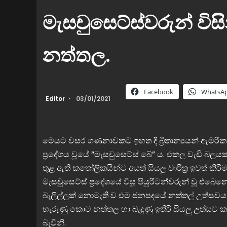
මැසචුසෙට්ස්වරුන් වි
නත්තල.
Facebook
WhatsA
Editor
03/01/2021
මෙයට වසර ගණනාවකට ඉහත දී බ්‍රිතාන්‍යයන් ඇමරිකාවට
ප්‍රදේශය වූයේ “මැසචුසෙට්ස් බේ” ය. එකල වැඩි බලය
තුළ ඇති කතෝලිකයින්ට අයත් සියලු චාරිත්‍ර ඉවත් කිර
මැසචුසෙට්ස් ප්‍රදේශයේ විසූ පියුරිටන්වරුන් වූ එබෙනෙසර
බැලිල්ලක් නොමැති ව එම ජනපදයේ නත්තල් උත්සවය 
හැරුණු කොට නත්තල හා බැඳුණු ඉතිරි සියලු උත්සව කත
බැවිනි.