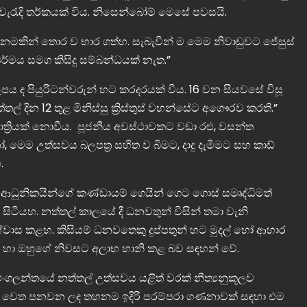
ැරැදි තර්කයක් විය. නිසෙන්බෝම් මෙසේ පවසයි.
මකින් තොර ව භාර ගත්හ. සැබැවින් ම මෙම නිවාඩුවට ජේසුස්
ධර්මය සමග කිසිදු සම්බන්ධයක් නැත.”
රූපය ද පියුරිටන්වරුන් හට කරදරයක් විය. 16 වන සියවසේ විසූ
ල් දින 12 තුළ මිනිස්සු ක්‍රිස්තුස් වහන්සේට අගෞරව කරති.”
්‍රියක් නොවීය. පූජනීය අවස්ථාවකට වඩා රළු, වසන්ත
මෙම උත්සවය බලපත්‍ර සහිත ව බීමට, දාදු දැමීමට සහ කාඩ්
.
ධුනිකයින්ගේ කණ්ඩායම් ගෙයින් ගෙට ගොස් සමෘද්ධිමත්
ිටියහ. නත්තල් කාලයේ දී ධනවතුන් විසින් තමා වැනි
ශ්වාස කළහ. කිසියම් ධනවතෙකු දුප්පතුන් හට මුදල් හෝ ආහාර
වතාට හා ඔහුගේ නිවසට අලාභ හානි කළ බව සඳහන් වේ.
 එංගලන්තයේ නත්තල් උත්සවය යළිත් වරක් නීත්‍යනුකූලව
ුන් වෙත පනවන ලද තහනම ඉදිරි පරම්පරා ගණනාවක් සඳහා එම