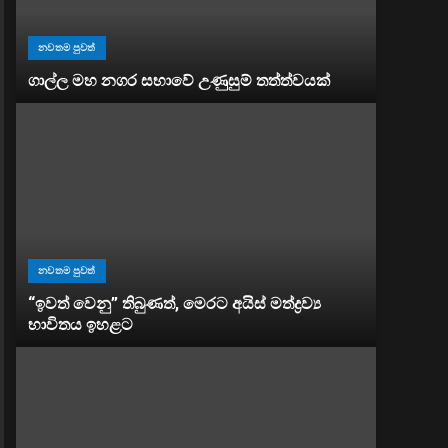
නවතම පුවත්
ගාල්ල මහ නගර සභාවේ උණුසුම් තත්ත්වයක්
නවතම පුවත්
“ඉවත් වෙනු” තිබුණත්, මෙරට අයිස් මත්ද්‍රව්‍ය
භාවිතය ඉහළට