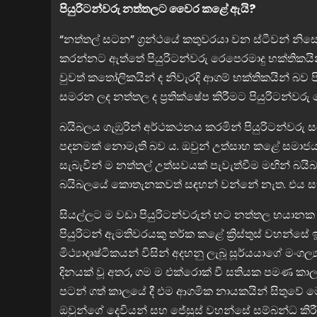
පියුරිටන්වරු නත්තලට වෛර කළේ ඇයි?
“නත්තල් සටන” ග්‍රන්ථයේ කතුවරයා වන ස්ටීවන් න
කරන්නට ඇත්තේ පියුරිටන්වරු රෙපෙරමාදු භක්තිකයි
වුවත් කතෝලිකයින් ද නිවැරදි ආගම් භක්තිකයින් බව ප
සමරන ලද නත්තල ද ප්‍රතික්ෂේප කිරීමට පියුරිටන්වර
බයිබලය ගැඹුරින් අර්ථකථනය කරමින් පියුරිටන්වරු ස
පදනමක් නොමැති බව ය. ඔවුන් උත්සාහ කළේ සමාජයක
සැබැවින් ම නත්තල් උත්සවයක් පැවැත්වීම මඟින් බයි
බයිබලයේ කොතැනකවත් සඳහන් වන්නේ නැත. එය සත්‍
සියල්ලට ම වඩා පියුරිටන්වරුන් හට නත්තල භයානක වූයේ 
පියුරිටන් ඇමතිවරයකු තර්ක කළේ ක්‍රිස්තුස් වහන්
මිථ්‍යාදෘෂ්ටිකයන් විසින් අදහනු ලැබූ සූර්යයාගේ මංග
දිනයක් වූ අතර, ගම ම එක්රොක් වී සතියක පමණ කාලය
පටන් ගත් කාලයේ දී එම ආගමික නායකයින් සිතුවේ මෙම
ඔවුන්ගේ දෙවියන් සහ ජේසුස් වහන්සේ සම්බන්ධ කිරීම