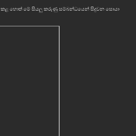
 හොත් මේ සියලු කරුණු සම්බන්ධයෙන් සිදුවන සොයා