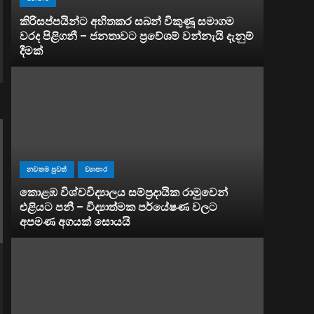
කිරිසප්පයින්ට අහිතකර සබන් විකුණූ සමාගම
වරද පිළිගනී – ජනතාවට ප්‍රවේශම් වන්නැයි දැනුම්
දීමක්
නවතම පුවත්
ව්‍යාපාර
කොළඹ විශ්වවිද්‍යාලය සම්ප්‍රදායික රාමුවෙන්
එළියට පනී – විද්‍යාත්මක පර්යේෂණ වලට
අපමණ අගයක් සොයයි