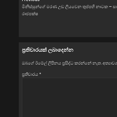
මිනිස්සුන්ගේ මරණ උඩ ලියවෙන තුප්පහි නාටක – සා
රාජපක්ෂ
ප්‍රතිචාරයක් ලබාදෙන්න
ඔබගේ ඊමේල් ලිපිනය ප්‍රසිද්ධ කරන්නේ නැත.
අත්‍යා
ප්‍රතිචාරය
*