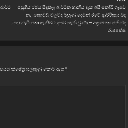
රාර්ථ
පසුගිය රජය සිදුකළ ආර්ථික හානිය දැක අපි කෙඳිරි ගෑවේ
නෑ. කොවිඩ් වලටද මුහුණ දෙමින් රටේ ආර්ථිකය බිද
නොවැටී තබා ගැනීමට අපට හැකි වුණා – අග්‍රාමාත්‍ය මහින්ද
රාජපක්ෂ
වශ්‍යයය ක්ෂේත්‍ර සලකුණු කොට ඇත
*