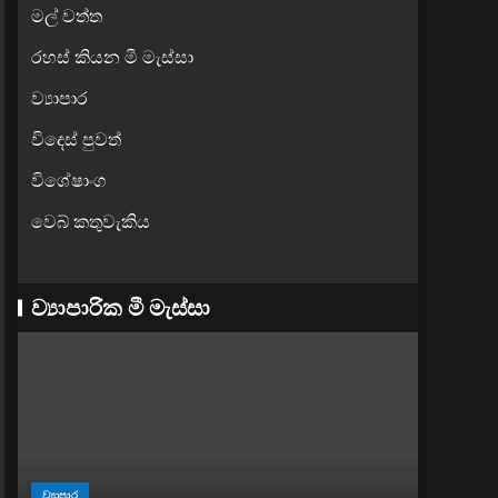
මල් වත්ත
රහස් කියන මී මැස්සා
ව්‍යාපාර
විදෙස් පුවත්
විශේෂාංග
වෙබ් කතුවැකිය
ව්‍යාපාරික මී මැස්සා
ව්‍යාපාර