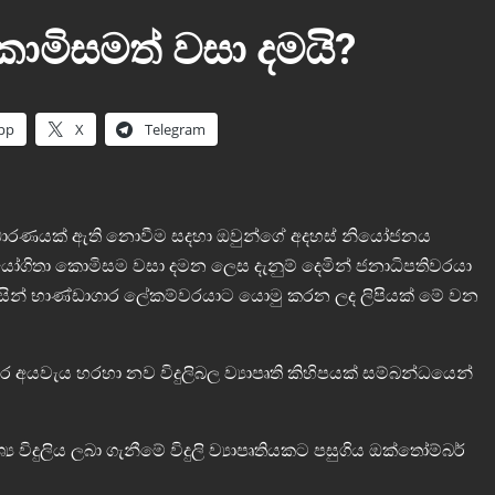
මිසමත් වසා දමයි?
pp
X
Telegram
අසාධාරණයක් ඇති නොවීම සදහා ඔවුන්ගේ අදහස් නියෝජනය
පයෝගිතා කොමිසම වසා දමන ලෙස දැනුම් දෙමින් ජනාධිපතිවරයා
විසින් භාණ්ඩාගාර ලේකම්වරයාට යොමු කරන ලද ලිපියක් මේ වන
යවැය හරහා නව විදුලිබල ව්‍යාපෘති කිහිපයක් සම්බන්ධයෙන්
දුලිය ලබා ගැනීමේ විදුලි ව්‍යාපෘතියකට පසුගිය ඔක්තෝම්බර්