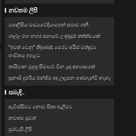
නවතම ලිපි
පොලිසිය මාධ්‍යවේදියාගෙන් සමාව ගනී..
ගාල්ල මහ නගර සභාවේ උණුසුම් තත්ත්වයක්
“ඉවත් වෙනු” තිබුණත්, මෙරට අයිස් මත්ද්‍රව්‍ය
භාවිතය ඉහළට
තායිවාන මුහුදු සීමාවේ චීන යුද අභ්‍යාසයක්
සුනාමි දුම්රිය එන්ජිම අද උදෑසන පණගැන්වී නැහැ
සබැඳි..
ඇවිස්සීමට නොව සිතා බැලීමට
නවතම පුවත්
පුරවැසි ලිපි