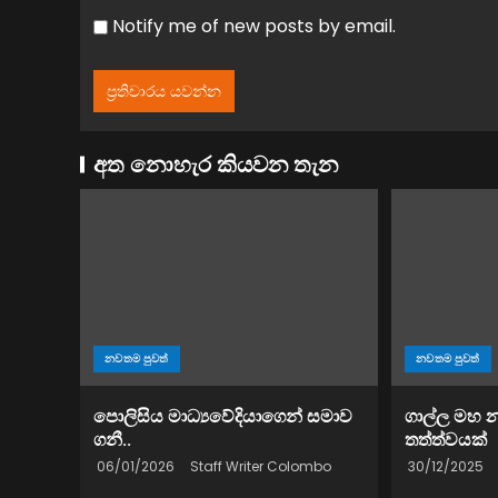
Notify me of new posts by email.
අත නොහැර කියවන තැන
නවතම පුවත්
නවතම පුවත්
පොලිසිය මාධ්‍යවේදියාගෙන් සමාව
ගාල්ල මහ 
ගනී..
තත්ත්වයක්
06/01/2026
Staff Writer Colombo
30/12/2025