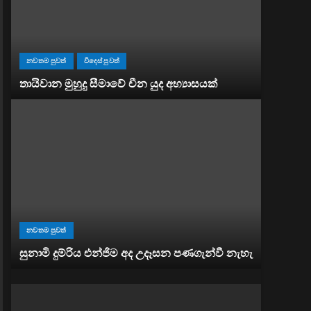
නවතම පුවත්
විදෙස් පුවත්
තායිවාන මුහුදු සීමාවේ චීන යුද අභ්‍යාසයක්
නවතම පුවත්
සුනාමි දුම්රිය එන්ජිම අද උදෑසන පණගැන්වී නැහැ