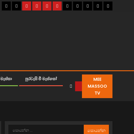
MEE
මැස්සා
පුරවැසි මී මැස්සෝ
MASSOO
TV