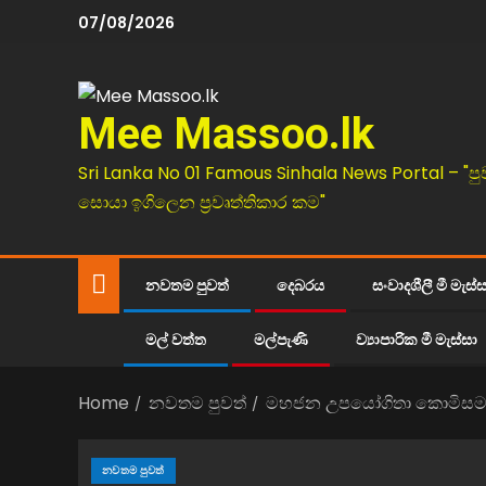
07/08/2026
Mee Massoo.lk
Sri Lanka No 01 Famous Sinhala News Portal – "පු
සොයා ඉගිලෙන ප්‍රවෘත්තිකාර කම"
නවතම පුවත්
දෙබරය
සංවාදශීලී මී මැස්
මල් වත්ත
මල්පැණි
ව්‍යාපාරික මී මැස්සා
Home
නවතම පුවත්
මහජන උපයෝගිතා කොමිසමත්
නවතම පුවත්