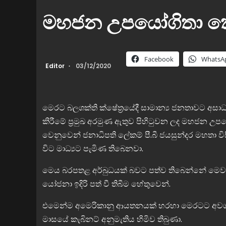
මහජන උපයෝගිතා කො
Facebook
WhatsA
Editor
03/12/2020
මෙරට බලශක්ති ක්ෂේත්‍රයේදී සාමාන්‍ය ජනතාවට 
කිරීමේ ප්‍රමුඛ අරමුණ ඇතුව පිහිටුවන ලද මහජන උ
වෙනුවෙන් ජනාධිපති ලේකම් පී.බී ජයසුන්දර මහතා 
විට මාධ්‍යට පැමිණ තිබෙනවා.
මෙය බරපතළ අර්බුධයක් බවට පත්ව තිබෙන්නේ මෙවර අ
යෝජනා ඉදිරි පත් වී තිබීම හේතුවෙන්.
එමෙන්ම අමෙරිකානු ආයතනයක් හරහා මෙරටට අවශ්‍ය වි
මාසයේ කැබිනට් අනුමැතිය හිමිව තිබුණා.