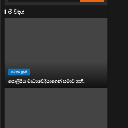
මී වදය
නවතම පුවත්
පොලිසිය මාධ්‍යවේදියාගෙන් සමාව ගනී..