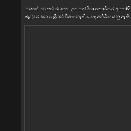
කෙසේ වෙතත් මහජන උපයෝගිතා කොමිසම අහෝසි කළ
බැලීමේ සහ මැදිහත් වීමේ හැකියාවද අහිමිව යනු ඇති.