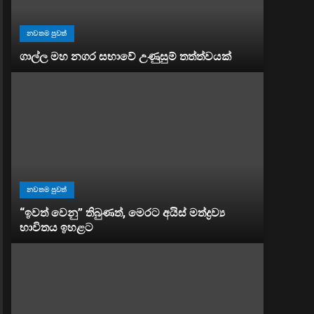
නවතම පුවත්
ගාල්ල මහ නගර සභාවේ උණුසුම් තත්ත්වයක්
නවතම පුවත්
“ඉවත් වෙනු” තිබුණත්, මෙරට අයිස් මත්ද්‍රව්‍ය
භාවිතය ඉහළට