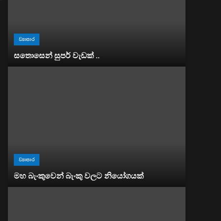
ව්‍යාපාර
සතොසෙන් සුපර් වැඩක් ..
ව්‍යාපාර
මහ බැංකුවෙන් බැංකු වලට නියෝගයක්