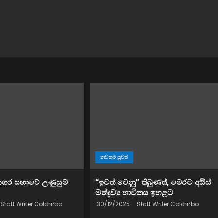
නවතම පුවත්
නගර සභාවේ උණුසුම්
“ඉවත් වෙනු” තිබුණත්, මෙරට අයිස්
මත්ද්‍රව්‍ය භාවිතය ඉහළට
Staff Writer Colombo
30/12/2025
Staff Writer Colombo