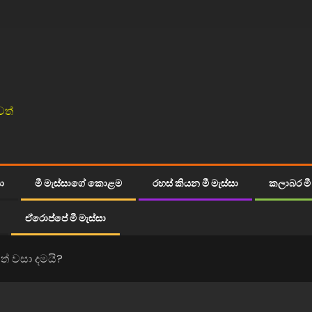
වත්
සා
මී මැස්සාගේ කොළම
රහස් කියන මී මැස්සා
කලාබර මී 
ඒරොප්පේ මී මැස්සා
 වසා දමයි?