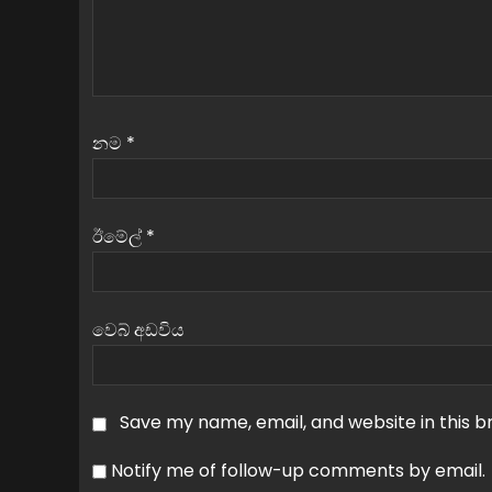
නම
*
ඊමේල්
*
වෙබ් අඩවිය
Save my name, email, and website in this b
Notify me of follow-up comments by email.