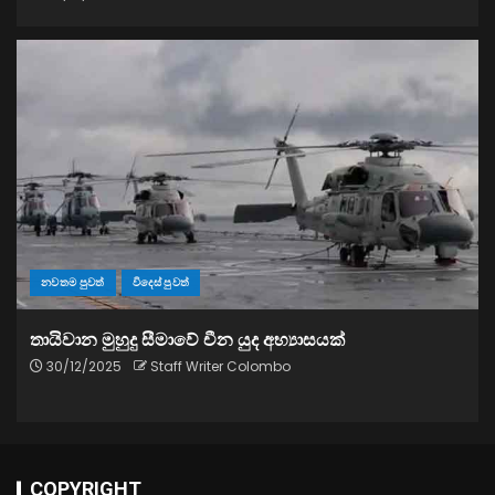
නවතම පුවත්
විදෙස් පුවත්
තායිවාන මුහුදු සීමාවේ චීන යුද අභ්‍යාසයක්
30/12/2025
Staff Writer Colombo
COPYRIGHT