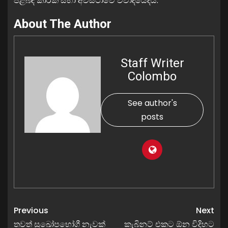
පිළිබඳ කාරක සභා අවස්ථාවේ විවාදයේදීය.
About The Author
Staff Writer
Colombo
See author's
posts
Previous
Next
තවත් සුඛෝපභෝගී නැවක්
කැබිනට් එකට ඕන විදිහට