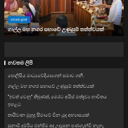
නව
නවතම පුවත්
“ඉව
ගාල්ල මහ නගර සභාවේ උණුසුම් තත්ත්වයක්
ඉ
නවතම ලිපි
පොලිසිය මාධ්‍යවේදියාගෙන් සමාව ගනී..
ගාල්ල මහ නගර සභාවේ උණුසුම් තත්ත්වයක්
“ඉවත් වෙනු” තිබුණත්, මෙරට අයිස් මත්ද්‍රව්‍ය භාවිතය
ඉහළට
තායිවාන මුහුදු සීමාවේ චීන යුද අභ්‍යාසයක්
සුනාමි දුම්රිය එන්ජිම අද උදෑසන පණගැන්වී නැහැ