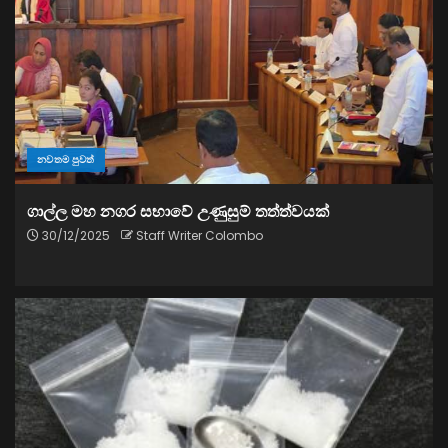
නවතම පුවත්
ගාල්ල මහ නගර සභාවේ උණුසුම් තත්ත්වයක්
30/12/2025
Staff Writer Colombo