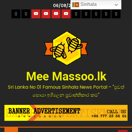
Sinhala
06/08/2026
Mee Massoo.lk
Sri Lanka No 01 Famous Sinhala News Portal – "පුවත්
සොයා ඉගිලෙන ප්‍රවෘත්තිකාර කම"