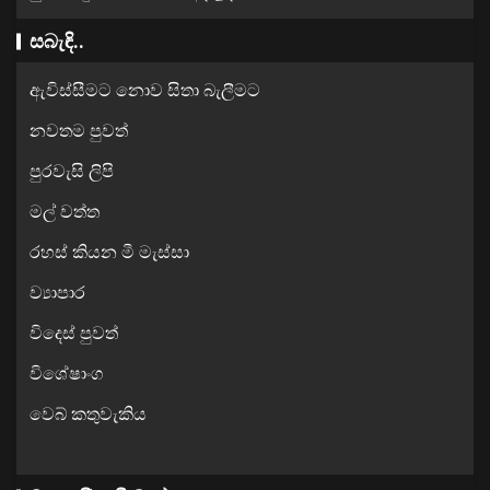
සබැඳි..
ඇවිස්සීමට නොව සිතා බැලීමට
නවතම පුවත්
පුරවැසි ලිපි
මල් වත්ත
රහස් කියන මී මැස්සා
ව්‍යාපාර
විදෙස් පුවත්
විශේෂාංග
වෙබ් කතුවැකිය