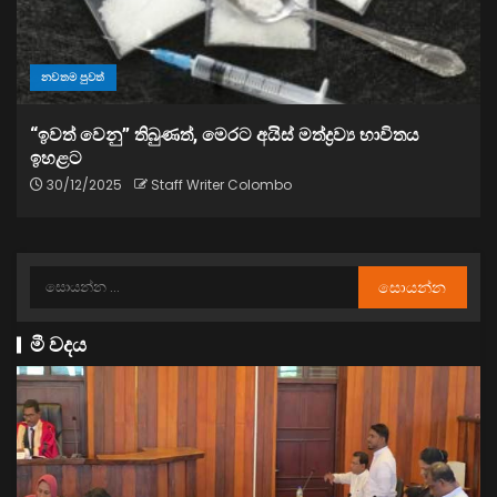
නවතම පුවත්
“ඉවත් වෙනු” තිබුණත්, මෙරට අයිස් මත්ද්‍රව්‍ය භාවිතය
ඉහළට
30/12/2025
Staff Writer Colombo
මී වදය