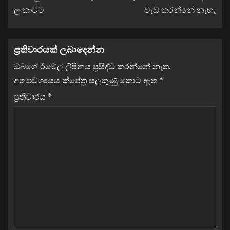
ලංකාවට
වැඩ කරන්නේ නැහැ
ප්‍රතිචාරයක් ලබාදෙන්න
ඔබගේ ඊමේල් ලිපිනය ප්‍රසිද්ධ කරන්නේ නැත.
අත්‍යාවශ්‍යයය ක්ෂේත්‍ර සලකුණු කොට ඇත
*
ප්‍රතිචාරය
*