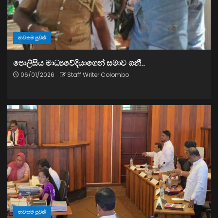
නවතම පුවත්
පොලිසිය මාධ්‍යවේදියාගෙන් සමාව ගනී..
06/01/2026
Staff Writer Colombo
නවතම පුවත්