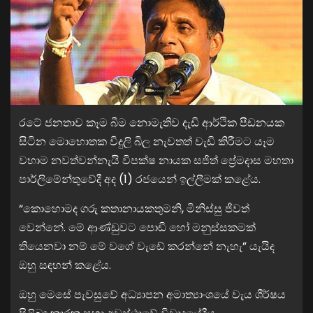
රටේ ජනතාව කෑම බීම නොමැතිව දැඩි ආර්ථික පීඩනයක
සිටින මොහොතක විදුලි බිල නැවතත් වැඩි කිරීමට යෑම
වහාම නවත්වන්නැයි විපක්ෂ නායක සජිත් ප්‍රේමදාස මහතා
පාර්ලිමේන්තුවේදී අද (1) රජයෙන් ඉල්ලීමක් කළේය.
“කොහොමද ගරු කතානායකතුමනි, මිනිස්සු ජීවත්
වෙන්නේ. මේ ආණ්ඩුවට පොඩි හෝ මනුස්සකමක්
තියෙනවා නම් මේ වගේ වැඩේ කරන්නේ නැහැ” යැයිද
ඔහු සඳහන් කළේය.
ඔහු මෙසේ පැවසුවේ අධ්‍යාපන අමාත්‍යාංශයේ වැය ශීර්ෂය