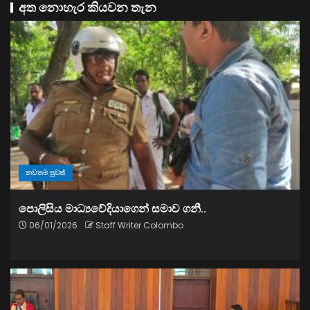
අත නොහැර කියවන තැන
නවතම පුවත්
පොලිසිය මාධ්‍යවේදියාගෙන් සමාව ගනී..
06/01/2026
Staff Writer Colombo