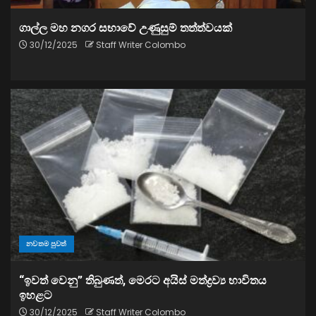
ගාල්ල මහ නගර සභාවේ උණුසුම් තත්ත්වයක්
30/12/2025
Staff Writer Colombo
නවතම පුවත්
“ඉවත් වෙනු” තිබුණත්, මෙරට අයිස් මත්ද්‍රව්‍ය භාවිතය
ඉහළට
30/12/2025
Staff Writer Colombo