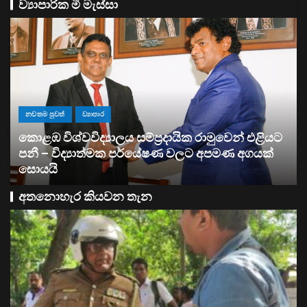
ව්‍යාපාරික මී මැස්සා
නවතම පුවත්
ව්‍යාපාර
කොළඹ විශ්වවිද්‍යාලය සම්ප්‍රදායික රාමුවෙන් එළියට
පනී – විද්‍යාත්මක පර්යේෂණ වලට අපමණ අගයක්
සොයයි
අතනොහැර කියවන තැන