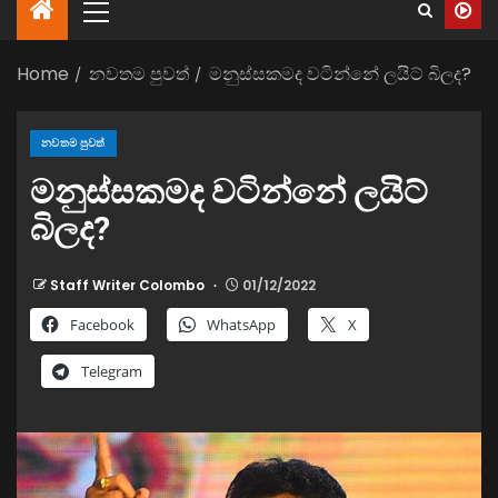
Home
නවතම පුවත්
මනුස්සකමද වටින්නේ ලයිට් බිලද?
නවතම පුවත්
මනුස්සකමද වටින්නේ ලයිට්
බිලද?
Staff Writer Colombo
01/12/2022
Facebook
WhatsApp
X
Telegram