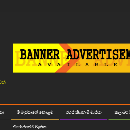
වත්
්සා
මී මැස්සාගේ කොළම
රහස් කියන මී මැස්සා
කලාබර ම
ඒරොප්පේ මී මැස්සා