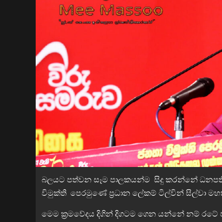
බලයට පත්වන සෑම පාලකයන්ම සිදු කරන්නේ ධනපති
විමුක්ති පෙරමුණේ ප්‍රධාන ලේකම් ටිල්වින් සිල්වා 
මෙම ක්‍රමවේදය දිගින් දිගටම ගෙන යන්නේ නම් රටේ ජනත