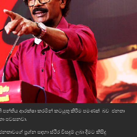
 පන්තිය ආරක්ෂා කරමින් කටයුතු කිරීම පමණක් බව ජනතා
මහතා පවසනවා.
ාවගේ ප්‍රශ්න සඳහා ස්ථිර විසදුම් ලබා දීමට කිසිදු