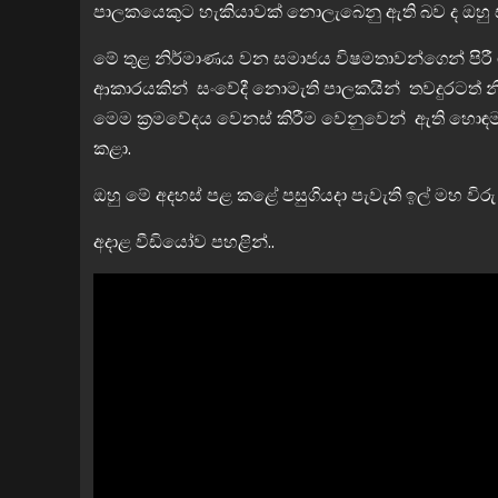
පාලකයෙකුට හැකියාවක් නොලැබෙනු ඇති බව ද ඔහු 
මේ තුළ නිර්මාණය වන සමාජය විෂමතාවන්ගෙන් පිරී ගි
ආකාරයකින් සංවේදී නොමැති පාලකයින් තවදුරටත් නි
මෙම ක්‍රමවේදය වෙනස් කිරීම වෙනුවෙන් ඇති හො
කළා.
ඔහු මේ අදහස් පළ කළේ පසුගියදා පැවැති ඉල් මහ විර
අදාළ වීඩියෝව පහළින්..