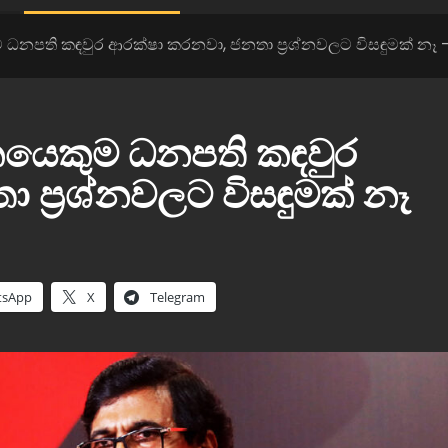
ති කඳවුර ආරක්ෂා කරනවා, ජනතා ප්‍රශ්නවලට විසඳුමක් නෑ – ටි
යෙකුම ධනපති කඳවුර
ප්‍රශ්නවලට විසඳුමක් නෑ
tsApp
X
Telegram
නවතම පුවත්
පණගැන්වී නැහැ
පොලිසිය මාධ්‍යවේදියාගෙන් සමාව ගනී..