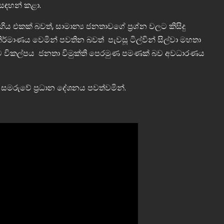
සඳහන් කළා.
ය එකක් බවත්, සාමාන්‍ය ජනතාවගේ ප්‍රශ්න වලට කිසිදු
ර්මාණය වෙමින් පවතින බවත් පැවසූ ටිල්වින් සිල්වා මහතා
ඳම විකල්පය ජනතා විමුක්ති පෙරමුණ පමණක් බව අවධාරණය
ු සමරුවේ ප්‍රධාන දේශනය පවත්වමින්.