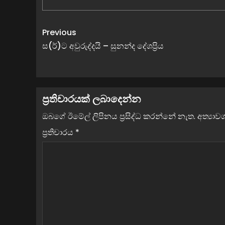
Previous
ස(ර්)ට අවුරුද්දයි – සුනන්ද දේශප්‍රිය
ප්‍රතිචාරයක් ලබාදෙන්න
ඔබගේ ඊමේල් ලිපිනය ප්‍රසිද්ධ කරන්නේ නැත.
අත්‍යා
ප්‍රතිචාරය
*