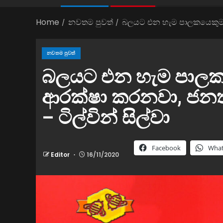
Home
නවතම පුවත්
බලයට එන හැම පාලකයෙකුම ධනප
නවතම පුවත්
බලයට එන හැම පාලක
ආරක්ෂා කරනවා, ජනතා 
– ටිල්වින් සිල්වා
Facebook
Wha
Editor
16/11/2020
නවතම පුවත්
සුනාමි දුම්රිය එන්ජිම අද උදෑසන 