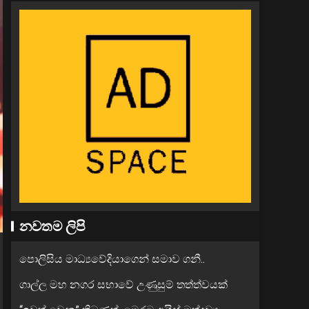
නවතම ලිපි
පොලිසිය මාධ්‍යවේදියාගෙන් සමාව ගනී..
ගාල්ල මහ නගර සභාවේ උණුසුම් තත්ත්වයක්