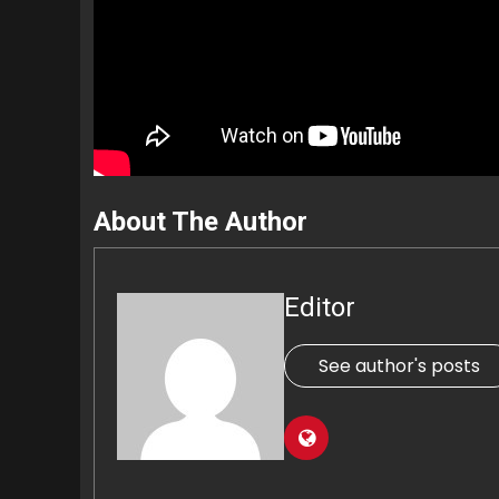
About The Author
Editor
ව්‍යාපාර
See author's posts
ලංකාවේ ආර්ථිකය හාන්සියි : ෆිච් ර
බංකොලොත් අඩියේ තබා වාර්තා කර