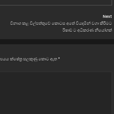
Next
විනාශ කළ විල්පත්තුවේ කොටස අතේ වියදමින් වගා කිරීමට
රිෂාඩ් ට අධිකරණ නියෝගක්
වශ්‍යයය ක්ෂේත්‍ර සලකුණු කොට ඇත
*