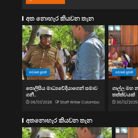
අත නොහැර කියවන තැන
නවතම පුවත්
නවතම පුවත්
පොලිසිය මාධ්‍යවේදියාගෙන් සමාව
ගාල්ල මහ 
ගනී..
තත්ත්වයක්
06/01/2026
Staff Writer Colombo
30/12/2025
අතනොහැර කියවන තැන