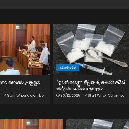
නවතම පුවත්
නගර සභාවේ උණුසුම්
“ඉවත් වෙනු” තිබුණත්, මෙරට අයිස්
මත්ද්‍රව්‍ය භාවිතය ඉහළට
Staff Writer Colombo
30/12/2025
Staff Writer Colombo