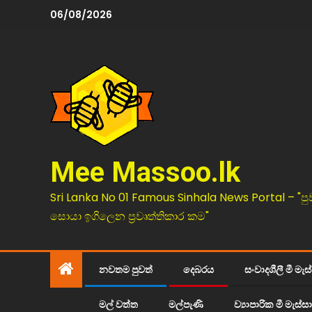
06/08/2026
Mee Massoo.lk
Sri Lanka No 01 Famous Sinhala News Portal – "පු
සොයා ඉගිලෙන ප්‍රවෘත්තිකාර කම"
නවතම පුවත්
දෙබරය
සංවාදශීලී මී මැස
මල් වත්ත
මල්පැණි
ව්‍යාපාරික මී මැස්සා