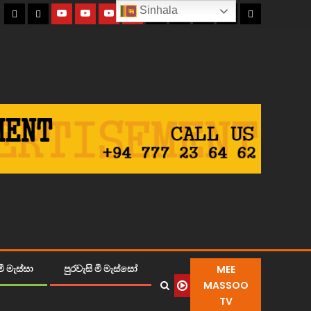
Sinhala
MEE
ී මැස්සා
පුරවැසි මී මැස්සෝ
MASSOO
TV