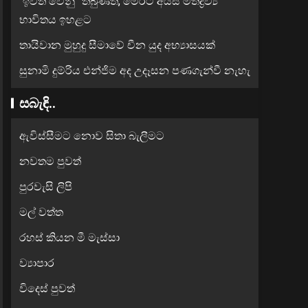
“ඉවත් වෙනු” තිබුණත්, මෙරට අයිස් මත්ද්‍රව්‍ය
භාවිතය ඉහළට
තායිවාන මුහුදු සීමාවේ චීන යුද අභ්‍යාසයක්
සුනාමි දුම්රිය එන්ජිම අද උදෑසන පණගැන්වී නැහැ
සබැඳි..
ඇවිස්සීමට නොව සිතා බැලීමට
නවතම පුවත්
පුරවැසි ලිපි
මල් වත්ත
රහස් කියන මී මැස්සා
ව්‍යාපාර
විදෙස් පුවත්