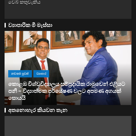
වෙබ් කතුවැකිය
ව්‍යාපාරික මී මැස්සා
ව්‍යාපාර
සතොසෙන් සුපර් වැඩක් ..
අතනොහැර කියවන තැන