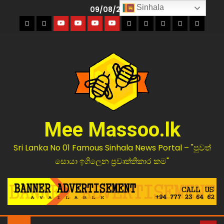
Sinhala
09/08/2026
Mee Massoo.lk
Sri Lanka No 01 Famous Sinhala News Portal – "පුවත්
සොයා ඉගිලෙන ප්‍රවෘත්තිකාර කම"