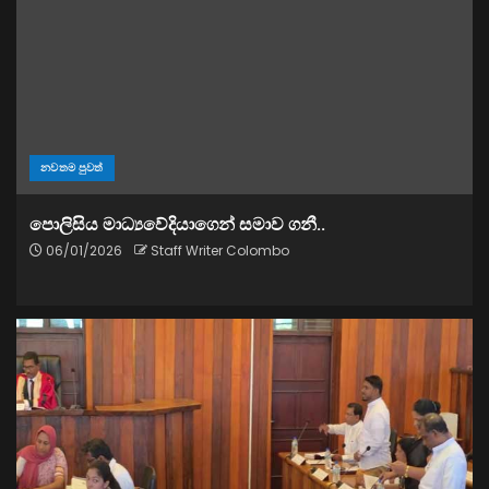
නවතම පුවත්
පොලිසිය මාධ්‍යවේදියාගෙන් සමාව ගනී..
06/01/2026
Staff Writer Colombo