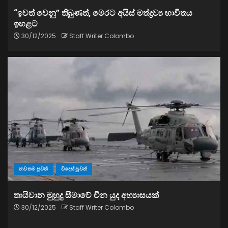
“ඉවත් වෙනු” තිබුණත්, මෙරට අයිස් මත්ද්‍රව්‍ය භාවිතය
ඉහළට
30/12/2025
Staff Writer Colombo
නවතම පුවත්
විදෙස් පුවත්
තායිවාන මුහුදු සීමාවේ චීන යුද අභ්‍යාසයක්
30/12/2025
Staff Writer Colombo