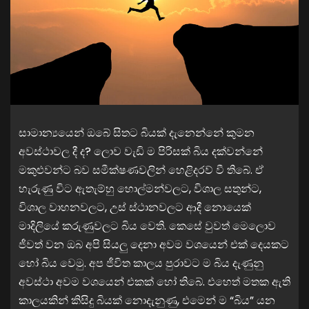
සාමාන්‍යයෙන් ඔබේ සිතට බියක් දැනෙන්නේ කුමන
අවස්ථාවල දී ද? ලොව වැඩි ම පිරිසක් බිය දක්වන්නේ
මකුළුවන්ට බව සමීක්ෂණවලින් හෙළිදරව් වී තිබේ. ඒ
හැරුණු විට ඇතැම්හු හොල්මන්වලට, විශාල සතුන්ට,
විශාල වාහනවලට, උස් ස්ථානවලට ආදී නොයෙක්
මාදිලියේ කරුණුවලට බිය වෙති. කෙසේ වුවත් මෙලොව
ජීවත් වන ඔබ අපි සියලු දෙනා අවම වශයෙන් එක් දෙයකට
හෝ බිය වෙමු. අප ජීවිත කාලය පුරාවට ම බිය දැණුනු
අවස්ථා අවම වශයෙන් එකක් හෝ තිබේ. එහෙත් මතක ඇති
කාලයකින් කිසිදු බියක් නොදැනුණු, එමෙන් ම “බිය” යන