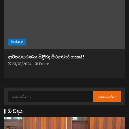
විශේෂාංග
ආර්තවහරණය පිළිබඳ මිථ්‍යාවන් හතක් !
23/01/2024
Editor
මී වදය