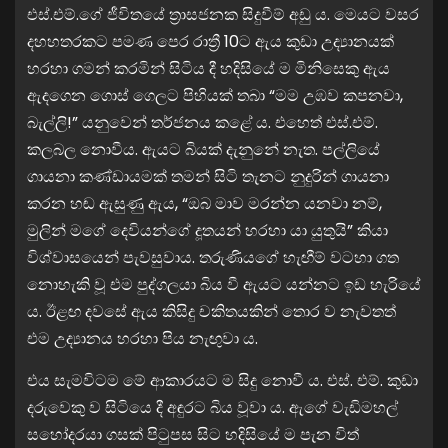
එස්.එම්.ගේ ජීවිතයේ ත්‍රාසජනක සිදුවීම් අඩු ය. මෙයට වසර
දහහතරකට පමණ පෙර රාත්‍රී 10ට ඇය කුඩා උද්‍යානයක්
හරහා ගමන් කරමින් සිටිය දී හදිසියේ ම මිනිසෙකු ඇය
ඇදගෙන ගොස් ගෙලට පිහියක් තබා “මම උඹව කපනවා,
බැල්ලි!” යනුවෙන් තර්ජනය කළේ ය. එහෙත් එස්.එම්.
කලබල නොවීය. ඇයට බියක් දැනුනේ නැත. පල්ලියේ
ගායනා කණ්ඩායමක් තමන් සිටි තැනට නුදුරින් ගායනා
කරන හඬ ඇසුණු ඇය, “ඔබ මාව මරන්න යනවා නම්,
මුලින් මගේ දෙවියන්ගේ දූතයන් හරහා යා යුතුයි” කියා
විශ්වාසයෙන් පැවසුවාය. තරුණියගේ හැඟීම් වටහා ගත
නොහැකි වූ එම පුද්ගලයා බිය වී ඇයට යන්නට ඉඩ හැරියේ
ය. ඊළඟ දවසේ ඇය කිසිදු චකිතයකින් තොර ව නැවතත්
එම උද්‍යානය හරහා පිය නැඟුවා ය.
එය සැමවිටම මේ ආකාරයට ම සිදු නොවී ය. එස්. එම්. කුඩා
දරුවෙකු ව සිටියෙ දී අඳුරට බිය වූවා ය. ඇගේ වැඩිමහල්
සහෝදරයා ගසක් පිටුපස සිට හදිසියේ ම පැන විත්