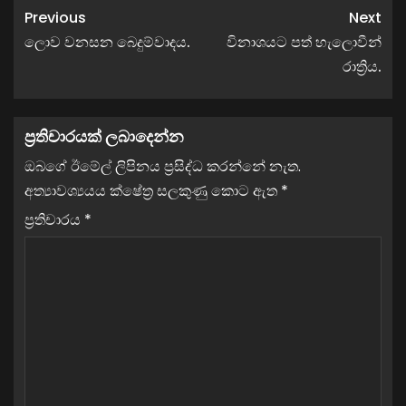
Previous
Next
ලොව වනසන බෙදුම්වාදය.
විනාශයට පත් හැලොවීන්
රාත්‍රිය.
ප්‍රතිචාරයක් ලබාදෙන්න
ඔබගේ ඊමේල් ලිපිනය ප්‍රසිද්ධ කරන්නේ නැත.
අත්‍යාවශ්‍යයය ක්ෂේත්‍ර සලකුණු කොට ඇත
*
ප්‍රතිචාරය
*