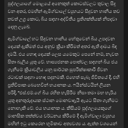
පුද්ගලයාගේ මොළයේ අනෙකුත් කොටස්වලට තුවාල සිදු
වන අතර, එමඟින් ඇමිග්ඩාලේ ව්‍යුහයට සිදුවන හානිය තව
තවත් උග්‍ර කොට, බිය සඳහා අද්විතීය ප්‍රතිශක්තියක් නිපදවා
දෙනු ලැබේ.
ඇමිග්ඩාලේ හට සිදුවන හානිය හේතුවෙන් බිය උපදවන
දෙයක් දැකීමත් එය අනුව ක්‍රියා කිරීමත් අතර ඇති දාමය බිඳ
දමයි. එය හොඳ දෙයක් ලෙස යමෙකුට පෙනේ නම්, නැවත
සිතා බැලිය යුතු වේ. හාස්‍යජනක පොත්වල සඳහන් බිය ජය
ගැනීමේ ක්‍රියාවලිය යනු සාර්ථක සුපරීක්ෂාකාරී ජීවන
රටාවක් සඳහා හොඳ පදනමකි. එහෙත් සැබෑ ජීවිතයේ දී, එහි
ප්‍රතිවිපාක බෙහෙවින් භයානක ය. ෆයින්ස්ටයින් ලියන
පරිදි, “එස්.එම්.ගේ බිය රහිත හැසිරීම නිසා තමා මඟ හැරිය
යුතු අනතුරුදායක ස්ථාන මොනවාදැයි ඇයට සිතා ගැනීමට
නොහැකි වේ. එය භයානක ය. කිසියම් පුද්ගලයෙකුගේ
මානසික තත්ත්වය වර්ධනය කිරීමේ දී ඇමිග්ඩාලා ව්‍යුහය
මඟින් ඉටු කෙරෙන භූමිකාව අත්‍යවශ්‍ය ය. ඇත්ත වශයෙන්