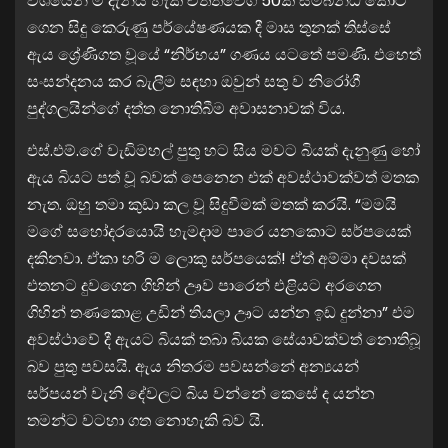
වශයෙන් ම දැනිය හැකි චිත්තවේග 50ක් සම්බන්ධ කොට
ගෙන සිදු කෙරුණු පර්යේෂණයක දී මාස තුනක් තිස්සේ
ඇය ශ්‍රේණිගත වූයේ “නිර්භය” ගණය යටතේ පමණි. එහෙත්
සංසන්දනය කර බැලීම සඳහා ඔවුන් සතු ව නිරෝගී
පුද්ගලයින්ගේ දත්ත නොතිබීම අවාසනාවක් විය.
එස්.එම්.ගේ වැඩිමහල් පුතු හට සිය මවට බියක් දැනුණු හෝ
ඇය බියට පත් වූ බවක් පෙනෙන එක් අවස්ථාවක්වත් මතක
නැත. ඔහු තමා කුඩා කල වූ සිදුවීමක් මතක් කරයි. “මමයි
මගේ සහෝදරයොයි හැමදාම පාරෙ යනකොට සර්පයෙක්
දකිනවා. ඒකා හරි ම ලොකු සර්පයෙක්! ඒත් අම්මා දවසක්
එතනට දුවගෙන ගිහින් ඌව පාරෙන් එළියට අරගෙන
ගිහින් තණකොළ උඩින් තියලා ඌට යන්න ඉඩ දුන්නා” එම
අවස්ථාවේ දී ඇයට බියක් තබා බියක සේයාවක්වත් නොතිබූ
බව පුතු පවසයි. ඇය නිතරම පවසන්නේ අන්‍යයන්
සර්පයන් වැනි දේවලට බිය වන්නේ කෙසේ ද යන්න
තමන්ට වටහා ගත නොහැකි බව යි.