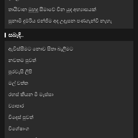
තායිවාන මුහුදු සීමාවේ චීන යුද අභ්‍යාසයක්
සුනාමි දුම්රිය එන්ජිම අද උදෑසන පණගැන්වී නැහැ
සබැඳි..
ඇවිස්සීමට නොව සිතා බැලීමට
නවතම පුවත්
පුරවැසි ලිපි
මල් වත්ත
රහස් කියන මී මැස්සා
ව්‍යාපාර
විදෙස් පුවත්
විශේෂාංග