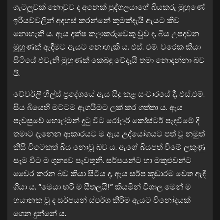
ගැටලුවක් නොවුව ද අනෙක් පුද්ගලයාගේ බියකරු මුහුණේ
ඉරියව්වලින් අදහස් කරන්නේ කුමක්දැයි ඇයට කිව
නොහැකි ය. ඇය දක්ෂ කලාකරුවෙකු වුව ද, බිය උපදවන
මුහුණක් ඇඳීමට ඇයට නොහැකි ය. එස්. එම්. වරෙක කියා
සිටියේ එවැනි මුහුණක් කෙබඳු වේදැයි තමා නොදන්නා බව
යි.
වේවර්ලි හිල්ස් ප්‍රදේශයේ ඇය සිදු කළ සංචාරයේ දී, එස්.එම්.
සිය බියෙහි මට්ටම ඇගයීමට ලක් කර ගත්තා ය. ඇය
පැවසුවේ හොල්මන් දුටු විට රෝලර් කෝස්ටර් පැදවීමේ දී
තමාට දැනෙන ආකාරයට ම ඇය උද්යෝගයට පත් වූ නමුත්
කිසි විටෙකත් බිය නොවූ බව ය. ඇගේ බියපත් වීමේ ලකුණු
සෑම විට ම ශුන්‍යව පැවතුනි. සර්පයන්ට හා මකුළුවන්ට
වෛර කරන බව කියා සිටිය ද, ඇය සර්ප කූඩාරම වෙත ඇදී
ගියා ය. “මෙයා හරි ම සීතලයි!” කියමින් විශාල මෙන් ම
භයානක වූ ද සර්පයන් ස්පර්ශ කිරීම ඇයට විනෝදයක්
ගෙන දුන්නේ ය.