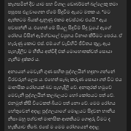
කෑගසමින් දිව යාම සහ විශාල ඩොබර්මන් බල්ලෙකු තමා
පසුපස එළවාගෙන ඒමේ සිදුවීම ඇයට මතක ය. “මට
ඇත්තටම බියක් දැනුණු එකම අවස්ථාව එයයි.” ඇය
පවසන්නී ය. එහෙත් මේ සියලු සිදුවීම් සිදු වූයේ ඇගේ
රෝගය විසින් ඇමිග්ඩාලේ ව්‍යුහය විනාශ කිරීමට පෙරය. ඒ
හැරුණු කොට එස්. එම්.ගේ වැඩිහිටි ජීවිතය තුළ, ඇය
පැහැදිලිව ම භීතිය අත්විඳි එක් මොහොතක්වත් සොයා
ගැනීම දුෂ්කර ය.
අන්‍යයන් මෙවැනි ගුණ සහිත පුද්ගලයින් හඳුනා ගන්නේ
වීරවරුන් ලෙස ය. එහෙත් සැබෑ කරුණ සොයා ගත් විට එය
මානසික රෝගයක් බව පැහැදිලි වේ. අනතුරක් හමුවේ
මෙවැනි පුද්ගලයින් කලබලයට හෝ කෝපයට පත් වේ.
එනමුත් කිසි විටෙකත් බියට පත් නො වේ. මෙම රෝගය
හේතුවෙන් අදාළ පුද්ගලයාගේ මොළයට සිදුවන හානිය
නිසා ඔහු පශ්චාත් මානසික ආතතියට ගොදුරු වීමට ද
හැකියාව තිබේ. එසේ ම මෙම රෝගයෙන් අදාළ