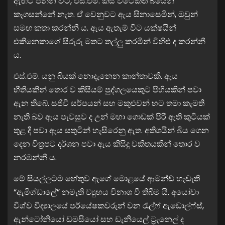
ඇඟට පනින විට, එස්.එම්. කිසි විටෙකත් බියෙන්
කෑගසන්නේ නැත. ඒ වෙනුවට ඇය සිනාසෙමින්, ඔවුන්
සමඟ කතා කරන්නී ය. ඇය ඇතැම් විට යක්ෂයින්
එකිනෙකාගේ සිරුරු මතට තල්ලු කරමින් විහිළු ද කරන්නී
ය.
එස්.එම්. යනු බියක් නොදැනෙන කාන්තාවකි. ඇය
භීතියකින් තොර ව කිසියම් පුද්ගලයෙකුට පිහියකින් පවා
ඇන තිබේ. සජීවී සර්පයන් සහ මකුළුවන් හට තමා කැමති
නැති බව ඇය පැවසුව ද උන් මහා ගොඩක් පිරී ඇති කුටියක්
තුළ දී පවා ඇය සතුටින් හැසිරෙනු ඇත. අතිශයින් බිය ගෙන
දෙන චිත්‍රපට දර්ශන පවා ඇය කිසිදු චකිතයකින් තොර ව
නරඹන්නී ය.
මේ සියල්ලටම හේතුව ඇගේ මොළයේ ආමන්ඩ් හැඩැති
“ඇමිග්ඩාලේ” නමැති ව්‍යුහය විනාශ වී තිබීම යි. අයෝවා
විශ්ව විද්‍යාලයේ පර්යේෂකවරුන් වන රැල්ෆ් ඇඩොල්ෆ්ස්,
ඇන්ටෝනියෝ ඩමසියෝ සහ ඩැනියෙල් ට්‍රැනෙල් ද