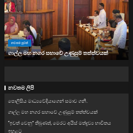
නවතම පුවත්
“ඉවත් වෙනු” තිබුණත්, මෙරට අයිස් මත්ද්‍රව්‍ය භාවිතය
ඉහළට
නවතම ලිපි
පොලිසිය මාධ්‍යවේදියාගෙන් සමාව ගනී..
ගාල්ල මහ නගර සභාවේ උණුසුම් තත්ත්වයක්
“ඉවත් වෙනු” තිබුණත්, මෙරට අයිස් මත්ද්‍රව්‍ය භාවිතය
ඉහළට