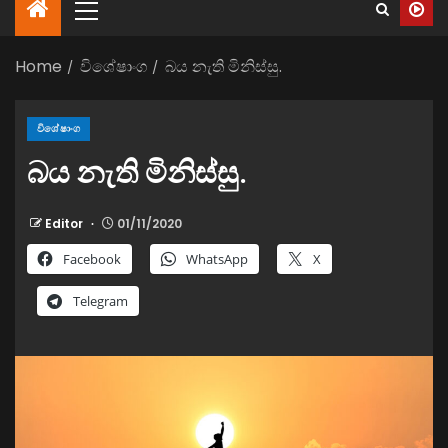
Home
විශේෂාංග
බය නැති මිනිස්සු.
විශේෂාංග
බය නැති මිනිස්සු.
Editor
01/11/2020
Facebook
WhatsApp
X
Telegram