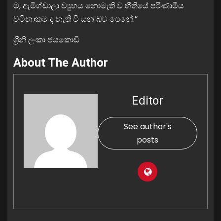
ම, ඇමිග්ඩාලා ව්‍යුහය නොමැති ව භීතියේ පරිණාමීය
වටිනාකම ද නැති වී යන බව පෙනේ.”
ශ්‍රීනි ලංකා ජයකොඩි
About The Author
Editor
See author's
posts