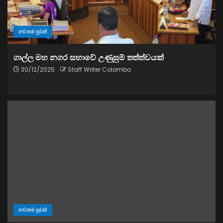
නවතම පුවත්
ගාල්ල මහ නගර සභාවේ උණුසුම් තත්ත්වයක්
30/12/2025
Staff Writer Colombo
නවතම පුවත්