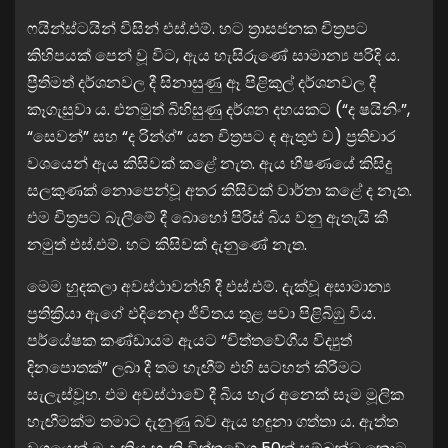
ෆයින්ස්ටයින් විසින් එස්.එම්. හට ත්‍රාසජනක චිත්‍රපට
කිහිපයක් පෙන් වූ විට, ඇය හැසිරුණේ සාමාන්‍ය පරිදි ය.
ප්‍රීතිමත් දර්ශනවල දී සිනාසුණු ඈ පිළිකුල් දර්ශනවල දී
කෑගැසුවා ය. එනමුත් බිහිසුණු දර්ශන දහයකට (“ද ෂයිනිං”,
“සෙවන්” සහ “ද රින්ග්” යන චිත්‍රපට ද ඇතුළු ව) ප්‍රතිචාර
වශයෙන් ඇය කිසිවක් කළේ නැත. ඇය භීෂණයේ කිසිදු
සලකුණක් නොපෙන්වූ අතර කිසිවක් වාර්තා කළේ ද නැත.
එම චිත්‍රපට බැලීමේ දී බොහෝ පිරිස් බිය වනු ඇතැයි කී
නමුත් එස්.එම්. හට කිසිවක් දැනුණේ නැත.
මෙම හුදකලා අවස්ථාවන්හි දී එස්.එම්. දැක්වූ අසාමාන්‍ය
ප්‍රතික්‍රියා ඇගේ එදිනෙදා ජීවිතය තුළ පවා පිළිබිඹු විය.
පර්යේෂක කණ්ඩායම ඇයට “චිත්තවේගීය විද්‍යුත්
දිනපොතක්” ලබා දී තම හැඟීම් එහි සටහන් කිරීමට
සැලැස්වූහ. එම අවස්ථාවේ දී බිය හැර අනෙක් සෑම මූලික
හැඟීමක්ම තමාට දැනුණු බව ඇය හඳුනා ගත්තා ය. ඇත්ත