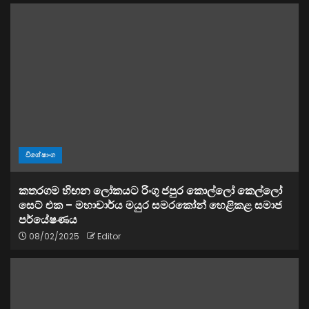
විශේෂාංග
කතරගම හිඟන ලෝකයට රිංගු ජපුර කොල්ලෝ කෙල්ලෝ
සෙට් එක – මහාචාර්ය මයුර සමරකෝන් හෙළිකළ සමාජ
පර්යේෂණය
08/02/2025
Editor