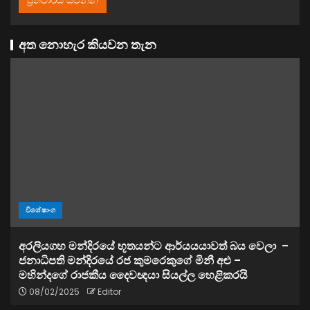
අත නොහැර කියවන තැන
විශේෂාංග
අරලියගහ මන්දිරයේ භූතයන්ට ආර්යයයාවත් බය වෙලා –
ජනාධිපති මන්දිරයේ රජ කුමරෙකුගේ මිනී අළු –
මහින්දගේ රාජකීය දෛවඥයා සියල්ල හෙළිකරයි
08/02/2025
Editor