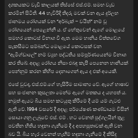
දශකයකට වැඩි කාලයක් තිස්සේ එස්.එම්. සමඟ වැඩ
කරමින් සිටිති. 44 හැවිරිදි තිදරු මවක් වන ඇය දුර්ලභ
ජානමය රෝගයක් වන “අර්බැක් – වයිත්” නම් වූ
රෝගයෙන් පෙළෙන්නී ය. ඒ හේතුවෙන් ඇගේ මොළයේ
සමහර කොටස් විනාශ වී ඇත. මෙම හානිය චිත්තවේග
සැකසීමට සම්බන්ධ මොළයේ කොටසක් වන
“ඇමිග්ඩාලේ” නම් ව්‍යුහ පද්ධතිය සම්පූර්ණයෙන්ම විනාශ
කර තිබේ. අදාළ රෝගය නිසා එබඳු කැපී පෙනෙන හානියක්
පෙන්නුම් කරන කිහිප දෙනාගෙන් ඇය ද එක් අයෙකි.
එසේ වුවද, එස්.එම්.ගේ හැසිරීම සාමාන්‍ය වේ. ඇගේ භාෂාව
සහ සංජානන කුසලතා මෙන්ම ඇගේ මතකය ද යහපත් ය.
නමුත් ඇයට බිය සමඟ කටයුතු කිරීමේ දී යම් යම් ගැටළු
ඇති වේ. 1994 වසරේ දී අදාළ පර්යේෂණ කණ්ඩායම විසින්
සොයා ගනු ලැබුවේ එස්. එම් . හට වෙනත් පුද්ගලයින් තුළ
පවතින භීතිය හඳුනා ගැනීමේ දී ද අපහසුතාවක් ඇති වන
බව යි. බිය හැර වෙනත් හැඟීම් හඳුනා ගැනීමේ දී කිසිදු