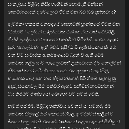
සංකල්පය පිළිබඳ කිසිදු හැඟීමක් නොමැති මිනිසුන්
කොට්ඨාසයක් ද මෙලොව ජීවත් වන බව ඔබ දන්නවා ද?
ඇමරිකා එක්සත් ජනපදයේ කෙන්ටකි ප්‍රාන්තයේ ජීවත් වන
“එස්.එම්.” ලෙසින් හැඳින්වෙන එක් කාන්තාවක් වේවර්ලි
හිල්ස් ප්‍රදේශය හරහා ගමන් කරමින් සිටින්නී ය. එය ලොව
පුරා “හොල්මන්” ඇති බවට ප්‍රසිද්ධ වී ඇති ස්ථානයකි. මේ
වන විට සංචාරක ආකර්ෂණයට බඳුන් වී ඇති මෙම
ගොඩනැගිල්ල සෑම “හැලොවීන්” උත්සවයක දී ම හොල්මන්
නිවසක් බවට පරිවර්තනය වේ. එය අලංකාර සැරසිලි,
භයානක ශබ්ද සහ නළු නිළියන්ගෙන් පිරී තිබේ. සැඟවුණු
අඳුරු ස්ථානවල සිට එක්වර ඇඟට පනිමින් නරඹන්නන්
බිය කිරීමට රාක්ෂයෝ බොහෝ විට සමත් වෙති.
නමුත් එස්.එම්. පිළිබඳ තත්ත්වය වෙනස් ය. සමහරු එම
ගොඩනැඟිල්ලේ හිස් කොරිඩෝවල ඇවිදීමටත් කලින් ම
බියෙන් පසු වෙති. එහෙත් රාක්ෂයන් ලෙස හැඳගත් මිනිසුන්