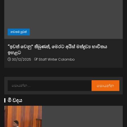
නවතම පුවත්
“ඉවත් වෙනු” තිබුණත්, මෙරට අයිස් මත්ද්‍රව්‍ය භාවිතය
ඉහළට
30/12/2025
Staff Writer Colombo
මී වදය