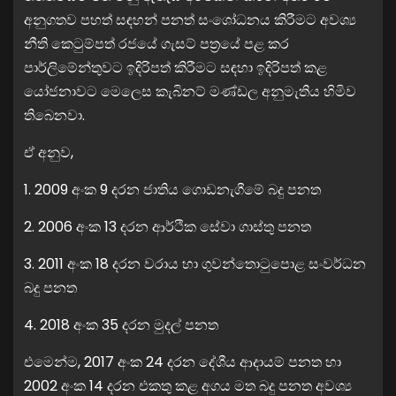
අනුගතව පහත් සඳහන් පනත් සංශෝධනය කිරීමට අවශ්‍ය
නීති කෙටුම්පත් රජයේ ගැසට් පත්‍රයේ පළ කර
පාර්ලිමේන්තුවට ඉදිරිපත් කිරීමට සඳහා ඉදිරිපත් කළ
යෝජනාවට මෙලෙස කැබිනට් මණ්ඩල අනුමැතිය හිමිව
තිබෙනවා.
ඒ අනුව,
1. 2009 අංක 9 දරන ජාතිය ගොඩනැගීමේ බදු පනත
2. 2006 අංක 13 දරන ආර්ථික සේවා ගාස්තු පනත
3. 2011 අංක 18 දරන වරාය හා ගුවන්තොටුපොළ සංවර්ධන
බදු පනත
4. 2018 අංක 35 දරන මුදල් පනත
එමෙන්ම, 2017 අංක 24 දරන දේශීය ආදායම් පනත හා
2002 අංක 14 දරන එකතු කළ අගය මත බදු පනත අවශ්‍ය