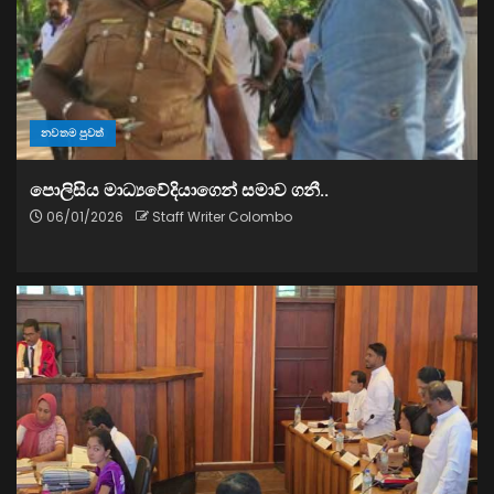
නවතම පුවත්
පොලිසිය මාධ්‍යවේදියාගෙන් සමාව ගනී..
06/01/2026
Staff Writer Colombo