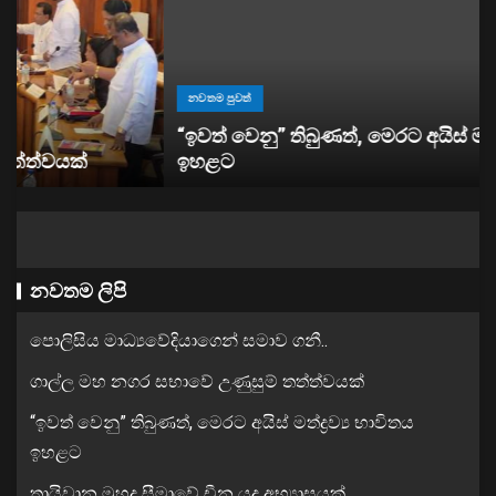
නවතම පුවත්
“ඉවත් වෙනු” තිබුණත්, මෙරට අයිස් මත්ද්‍රව්‍ය භාවිතය
ඉහළට
නවතම ලිපි
පොලිසිය මාධ්‍යවේදියාගෙන් සමාව ගනී..
ගාල්ල මහ නගර සභාවේ උණුසුම් තත්ත්වයක්
“ඉවත් වෙනු” තිබුණත්, මෙරට අයිස් මත්ද්‍රව්‍ය භාවිතය
ඉහළට
තායිවාන මුහුදු සීමාවේ චීන යුද අභ්‍යාසයක්