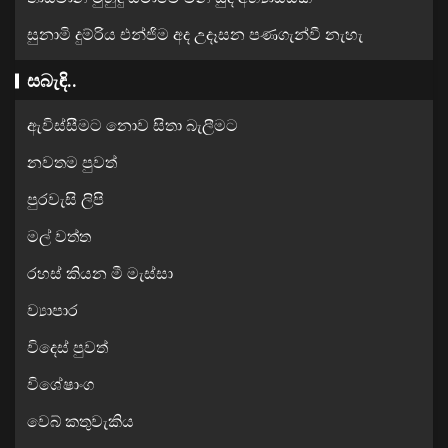
සුනාමි දුම්රිය එන්ජිම අද උදෑසන පණගැන්වී නැහැ
සබැඳි..
ඇවිස්සීමට නොව සිතා බැලීමට
නවතම පුවත්
පුරවැසි ලිපි
මල් වත්ත
රහස් කියන මී මැස්සා
ව්‍යාපාර
විදෙස් පුවත්
විශේෂාංග
වෙබ් කතුවැකිය