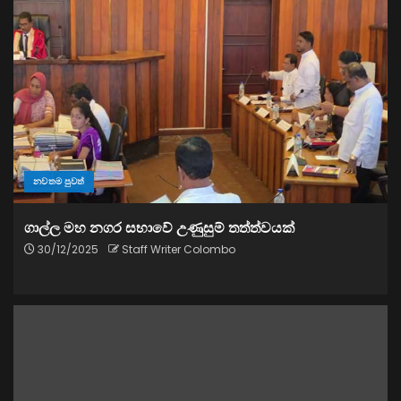
නවතම පුවත්
ගාල්ල මහ නගර සභාවේ උණුසුම් තත්ත්වයක්
30/12/2025
Staff Writer Colombo