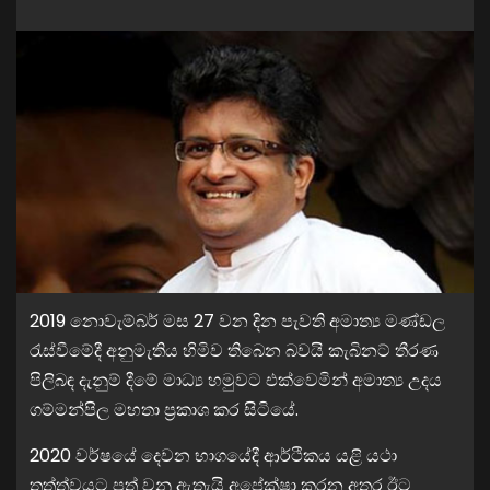
2019 නොවැම්බර් මස 27 වන දින පැවති අමාත්‍ය මණ්ඩල
රැස්වීමේදී අනුමැතිය හිමිව තිබෙන බවයි කැබිනට් තීරණ
පිලිබඳ දැනුම් දීමේ මාධ්‍ය හමුවට එක්වෙමින් අමාත්‍ය උදය
ගම්මන්පිල මහතා ප්‍රකාශ කර සිටියේ.
2020 වර්ෂයේ දෙවන භාගයේදී ආර්ථිකය යළි යථා
තත්ත්වයට පත් වනු ඇතැයි අපේක්ෂා කරන අතර ඊට