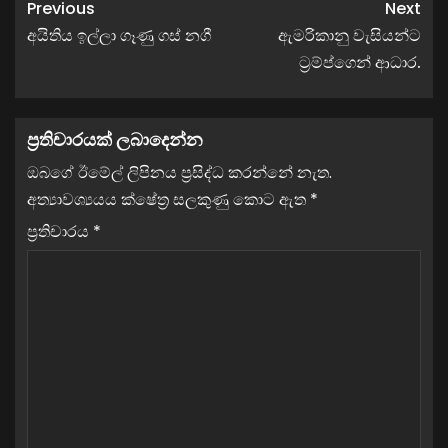
Previous
Next
අයිතිය ඉල්ලා ගෑණු ගස් නගී
ඇමරිකානු වැසියන්ට
ට්‍රම්ප්ගෙන් ආධාර.
ප්‍රතිචාරයක් ලබාදෙන්න
ඔබගේ ඊමේල් ලිපිනය ප්‍රසිද්ධ කරන්නේ නැත.
අත්‍යාවශ්‍යයය ක්ෂේත්‍ර සලකුණු කොට ඇත
*
ප්‍රතිචාරය
*