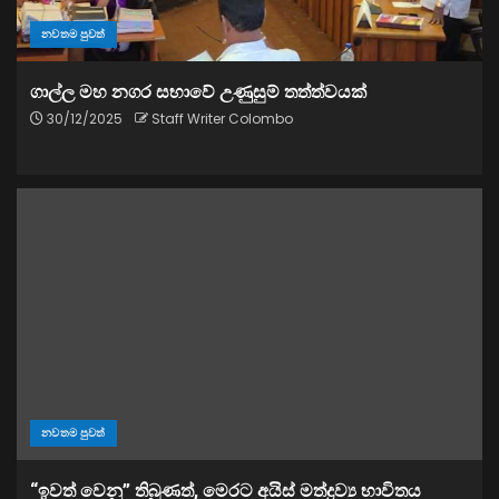
නවතම පුවත්
ගාල්ල මහ නගර සභාවේ උණුසුම් තත්ත්වයක්
30/12/2025
Staff Writer Colombo
නවතම පුවත්
“ඉවත් වෙනු” තිබුණත්, මෙරට අයිස් මත්ද්‍රව්‍ය භාවිතය