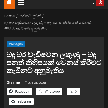
Home
නවතම පුවත්
බදු බර වැඩිවෙන ලකුණු – බදු පනත් කිහිපයක් වෙනස්
කිරීමට කැබිනට් අනුමැතිය
නවතම පුවත්
බදු බර වැඩිවෙන ලකුණු – බදු
පනත් කිහිපයක් වෙනස් කිරීමට
කැබිනට් අනුමැතිය
Editor
27/08/2020
Facebook
WhatsApp
X
Telegram