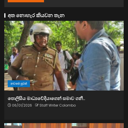
අත නොහැර කියවන තැන
නවතම පුවත්
පොලිසිය මාධ්‍යවේදියාගෙන් සමාව ගනී..
06/01/2026
Staff Writer Colombo