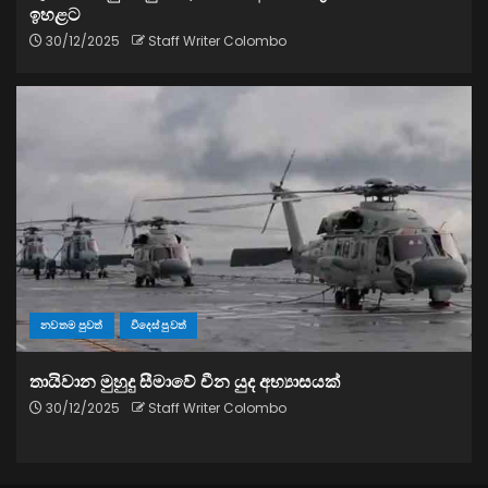
ඉහළට
30/12/2025
Staff Writer Colombo
නවතම පුවත්
විදෙස් පුවත්
තායිවාන මුහුදු සීමාවේ චීන යුද අභ්‍යාසයක්
30/12/2025
Staff Writer Colombo