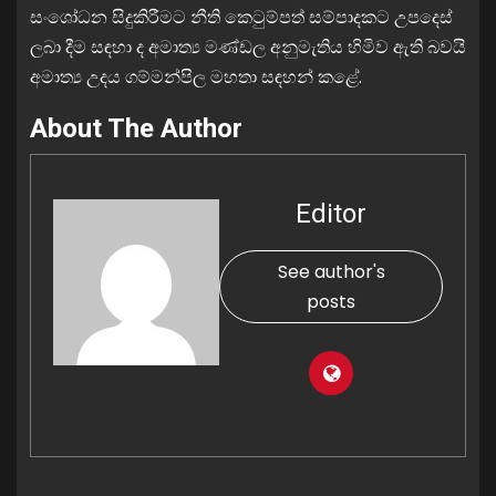
සංශෝධන සිදුකිරීමට නීති කෙටුම්පත් සම්පාදකට උපදෙස්
ලබා දීම සඳහා ද අමාත්‍ය මණ්ඩල අනුමැතිය හිමිව ඇති බවයි
අමාත්‍ය උදය ගම්මන්පිල මහතා සඳහන් කළේ.
About The Author
Editor
See author's
posts