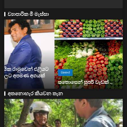
ව්‍යාපාරික මී මැස්සා
ව්‍යාපාර
සතොසෙන් සුපර් වැඩක් ..
අතනොහැර කියවන තැන