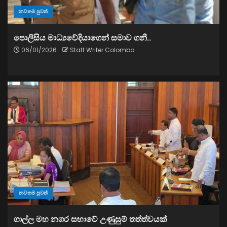
නවතම පුවත්
පොලිසිය මාධ්‍යවේදියාගෙන් සමාව ගනී..
06/01/2026
Staff Writer Colombo
නවතම පුවත්
ගාල්ල මහ නගර සභාවේ උණුසුම් තත්ත්වයක්