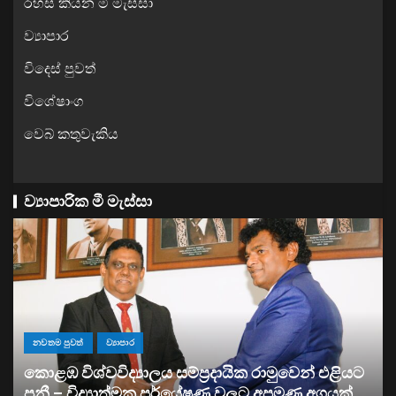
රහස් කියන මී මැස්සා
ව්‍යාපාර
විදෙස් පුවත්
විශේෂාංග
වෙබ් කතුවැකිය
ව්‍යාපාරික මී මැස්සා
ියට
ව්‍යාපාර
්