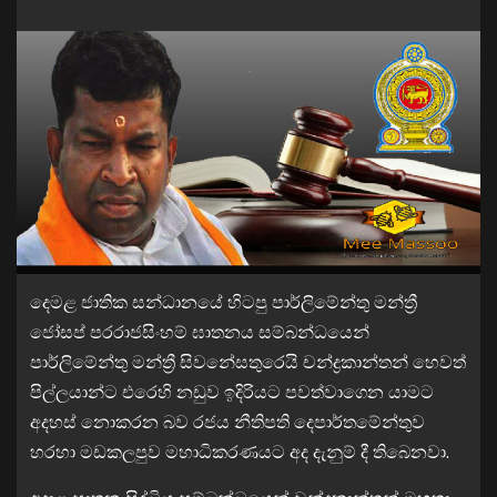
දෙමළ ජාතික සන්ධානයේ හිටපු පාර්ලිමේන්තු මන්ත්‍රී
ජෝසප් පරරාජසිංහම් ඝාතනය සම්බන්ධයෙන්
පාර්ලිමේන්තු මන්ත්‍රී සිවනේසතුරෙයි චන්ද්‍රකාන්තන් හෙවත්
පිල්ලයාන්ට එරෙහි නඩුව ඉදිරියට පවත්වාගෙන යාමට
අදහස් නොකරන බව රජය නීතිපති දෙපාර්තමේන්තුව
හරහා මඩකලපුව මහාධිකරණයට අද දැනුම් දී තිබෙනවා.