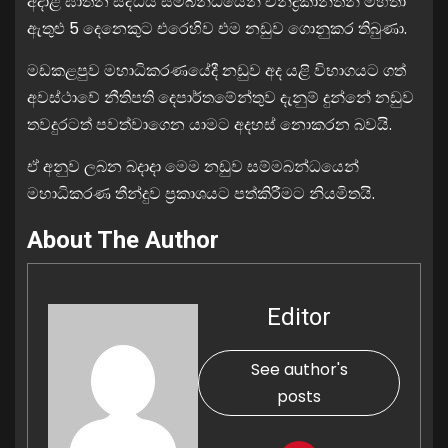
අදාළ ඝාතන සිද්ධිය සම්බන්ධයෙන් චන්ද්‍රකාන්තන් මහතා
ඇතුළු 5 දෙනෙකුට එරෙහිව එම නඩුව ගොනුකර තිබුණා.
මඩකළපුව මහාධිකරණයේදී නඩුව අද යළි විභාගයට ගත්
අවස්ථාවේ නීතිපති දෙපාර්තමේන්තුව දැනුම් දුන්නේ නඩුව
තවදුරටත් පවත්වාගෙන යාමට අදහස් නොකරන බවයි.
ඒ අනුව ලබන බදාදා මෙම නඩුව සම්මබන්ධයෙන්
මහාධිකරණ තීන්දුව ප්‍රකාශයට පත්කිරීමට නියමිතයි.
About The Author
Editor
See author's
posts