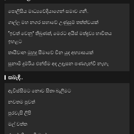
පොලිසිය මාධ්‍යවේදියාගෙන් සමාව ගනී..
ගාල්ල මහ නගර සභාවේ උණුසුම් තත්ත්වයක්
“ඉවත් වෙනු” තිබුණත්, මෙරට අයිස් මත්ද්‍රව්‍ය භාවිතය
ඉහළට
තායිවාන මුහුදු සීමාවේ චීන යුද අභ්‍යාසයක්
සුනාමි දුම්රිය එන්ජිම අද උදෑසන පණගැන්වී නැහැ
සබැඳි..
ඇවිස්සීමට නොව සිතා බැලීමට
නවතම පුවත්
පුරවැසි ලිපි
මල් වත්ත