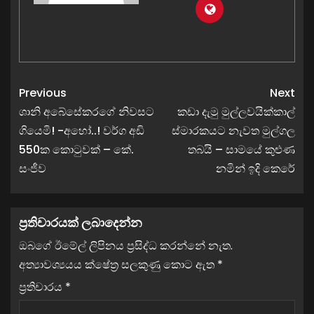
Previous
Next
ශානි අබේසේකරගේ නිවසට
කඩා දැමු මුල්ලවයික්කාල්
ගියෙමි! -අහෝ..! වර්ග අඩි
ස්මාරකයට නැවත මුල්ගල
550ක කොටුවක් – කේ.
තබයි – සාමයේ කුළුණ
සංජීව
නමින් ඉදි කෙරේ
ප්‍රතිචාරයක් ලබාදෙන්න
ඔබගේ ඊමේල් ලිපිනය ප්‍රසිද්ධ කරන්නේ නැත.
අත්‍යාවශ්‍යයය ක්ෂේත්‍ර සලකුණු කොට ඇත
*
ප්‍රතිචාරය
*