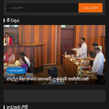
මී වදය
නවතම පුවත්
“ඉවත් වෙනු” තිබුණත්, මෙරට අයිස් මත්ද්‍රව්‍ය භාවිතය
ඉහළට
නවතම ලිපි