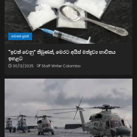
නවතම පුවත්
“ඉවත් වෙනු” තිබුණත්, මෙරට අයිස් මත්ද්‍රව්‍ය භාවිතය
ඉහළට
30/12/2025
Staff Writer Colombo