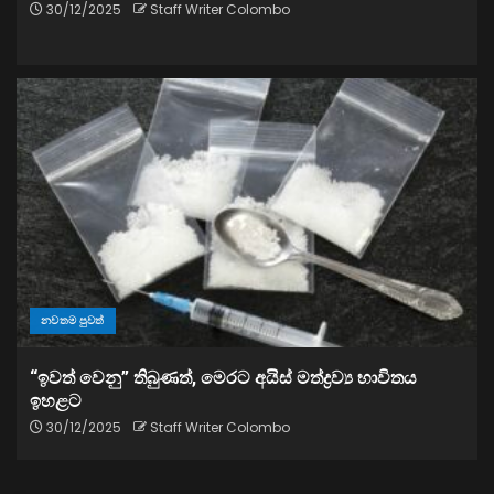
30/12/2025
Staff Writer Colombo
නවතම පුවත්
“ඉවත් වෙනු” තිබුණත්, මෙරට අයිස් මත්ද්‍රව්‍ය භාවිතය
ඉහළට
30/12/2025
Staff Writer Colombo