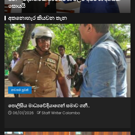
සතොසෙන් සුපර් වැඩක් ..
අතනොහැර කියවන තැන
නවතම පුවත්
පොලිසිය මාධ්‍යවේදියාගෙන් සමාව ගනී..
06/01/2026
Staff Writer Colombo