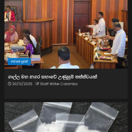
නවතම පුවත්
ගාල්ල මහ නගර සභාවේ උණුසුම් තත්ත්වයක්
30/12/2025
Staff Writer Colombo