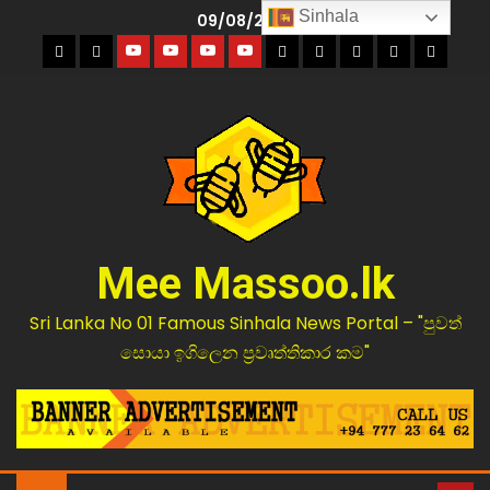
Sinhala
09/08/2026
Mee Massoo.lk
Sri Lanka No 01 Famous Sinhala News Portal – "පුවත්
සොයා ඉගිලෙන ප්‍රවෘත්තිකාර කම"