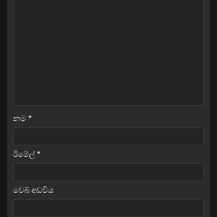
නම
*
ඊමේල්
*
වෙබ් අඩවිය