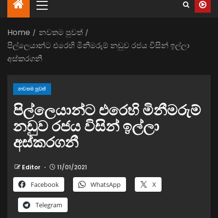
Home
නවතම පුවත්
පිල්ලෙයාන්ට එරෙහි මිනීමරුම් නඩුව රජය විසින් ඉල්ලා
අස්කරගනී
නවතම පුවත්
පිල්ලෙයාන්ට එරෙහි මිනීමරුම්
නඩුව රජය විසින් ඉල්ලා
අස්කරගනී
Editor
11/01/2021
Facebook
WhatsApp
X
Telegram