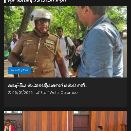
අත නොහැර කියවන තැන
නවතම පුවත්
පොලිසිය මාධ්‍යවේදියාගෙන් සමාව ගනී..
06/01/2026
Staff Writer Colombo