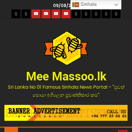
Sinhala
09/08/2026
Mee Massoo.lk
Sri Lanka No 01 Famous Sinhala News Portal – "පුවත්
සොයා ඉගිලෙන ප්‍රවෘත්තිකාර කම"