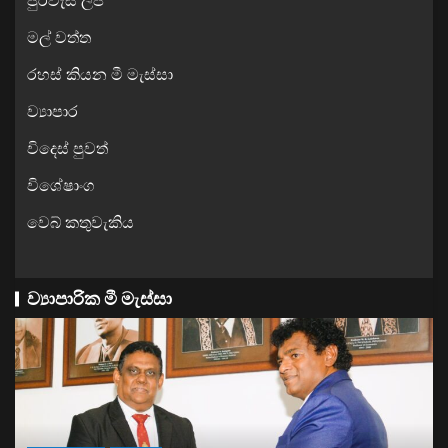
පුරවැසි ලිපි
මල් වත්ත
රහස් කියන මී මැස්සා
ව්‍යාපාර
විදෙස් පුවත්
විශේෂාංග
වෙබ් කතුවැකිය
ව්‍යාපාරික මී මැස්සා