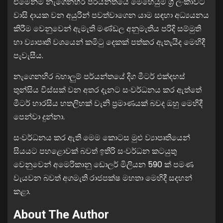
එමෙන්ම නැගෙනහිර පර්යන්තයේ මෙහෙයුම් ශ්‍රී ලංකාවට
වාසි දායක වන අයුරින් පවත්වාගෙන යාම සඳහා අධ්‍යයනය
කිරීම වෙනුවෙන් ඇමැති මණ්ඩල අනුමැතිය පරිදි සම්මුති
හා ව්‍යාපෘති වශයෙන් කමිටු දෙකක් පත්කර ඇතැයිද මෙහිදී
පැවැසීය.
නැගෙනහිර බහාලුම් පර්යන්තයේ දිග මීටර් එක්දහස්
තුන්සිය විස්සක් වන අතර දැනට සංවර්ධනය කර ඇත්තේ
මීටර් හාරසිය හතලිහක් වැනි ප්‍රමාණයක් බවද ඔහු මෙහිදී
පෙන්වා දුන්නා.
සංවර්ධනය කර ඇති මෙම කොටස මුළු ව්‍යාපෘතියෙන්
සියයට පහළොවක් බවත් ඉතිරි සංවර්ධන කටයුතු
වෙනුවෙන් අමෙරිකානු ඩොලර් මිලියන 590 ක් පමණ
වැයවන බවත් අගමැති රාජපක්ෂ මහතා මෙහිදී සදහන්
කළා.
About The Author