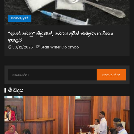
නවතම පුවත්
“ඉවත් වෙනු” තිබුණත්, මෙරට අයිස් මත්ද්‍රව්‍ය භාවිතය
ඉහළට
30/12/2025
Staff Writer Colombo
මී වදය