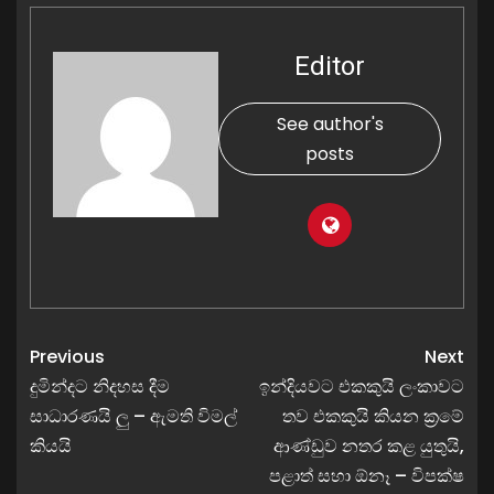
Editor
See author's
posts
Previous
Next
දුමින්දට නිදහස දීම
ඉන්දියවට එකකුයි ලංකාවට
සාධාරණයි ලු – ඇමති විමල්
තව එකකුයි කියන ක්‍රමේ
කියයි
ආණ්ඩුව නතර කළ යුතුයි,
පළාත් සහා ඕනෑ – විපක්ෂ