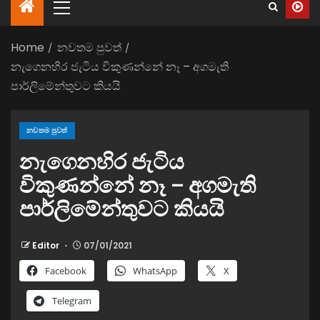
Home
නවතම පුවත්
නැගෙනහිර ජැටිය විකුණන්නේ නෑ – අගමැති
පාර්ලිමේන්තුවට කියයි
නවතම පුවත්
නැගෙනහිර ජැටිය
විකුණන්නේ නෑ – අගමැති
පාර්ලිමේන්තුවට කියයි
Editor
07/01/2021
Facebook
WhatsApp
X
Telegram