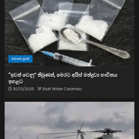
නවතම පුවත්
“ඉවත් වෙනු” තිබුණත්, මෙරට අයිස් මත්ද්‍රව්‍ය භාවිතය
ඉහළට
30/12/2025
Staff Writer Colombo