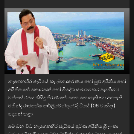
නැගෙනහිර ජැටියේ කළමනාකරණය හෝ මුළු අයිතිය හෝ
අයිතියෙන් කොටසක් හෝ විදේශ සමාගමකට පැවරීමට
වත්මන් රජය කිසිදු තීරණයක් ගෙන නොමැති බව අගමැති
මහින්ද රාජපක්ෂ පාර්ලිමේන්තුවේදි ඊයේ (06 වැනිදා)
සදහන් කළා.
මේ වන විට නැගෙනහිර ජැටියේ පූර්ණ අයිතිය ශ්‍රී ලංකා