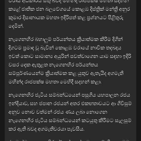
වරාය අධිකාරිය සතු බවද මහින්ද රාජපක්ෂ මහතා සදහන්
කළේ ජාතික ජන බලවේගයේ කොළඹ දිස්ත්‍රික් මන්ත්‍රී අනුර
කුමාර දිසානායක මහතා ඉදිරිපත් කළ ප්‍රශ්නයට පිළිතුරු
දෙමින්.
නැගෙනහිර බහාලුම් පර්යන්තය ක්‍රියාත්මක කිරීම දිගින්
දිගටම ප්‍රමාද වූ බැවින් කොළඹ වරායේ නාවික තදබදය
ඉවත් කොට සාමාන්‍ය අයුරින් පවත්වාගෙන යාම සඳහා ඉදිරි
වසර දෙක ඇතුළත නැගෙනහිර පර්යන්තය
සම්පූර්ණයෙන්ම ක්‍රියාත්මක කළ යුතුව ඇතැයිද අගමැති
මහින්ද රාජපක්ෂ මහතා මෙහිදී සදහන් කළා.
නැගෙනහිර ජැටිය සම්බන්ධයෙන් පසුගිය යහපාලන රජය
ඉන්දියාව, සහ ජපාන රජයන් අතර එකඟතාවයට ආ ගිවිසුම්
අනුව නොව වත්මන් රජය ණය ලබා නොගෙන
නැගෙනහිර ජැටිය සම්බන්ධයෙන් කටයුතු කිරීමට සැලසුම්
කර ඇති බවද අගමැතිවරයා පැවසීය.