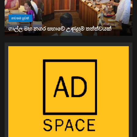
නවතම පුවත්
“ඉවත් වෙනු” තිබුණත්, මෙරට අයිස් මත්ද්‍රව්‍ය භාවිතය
ඉහළට