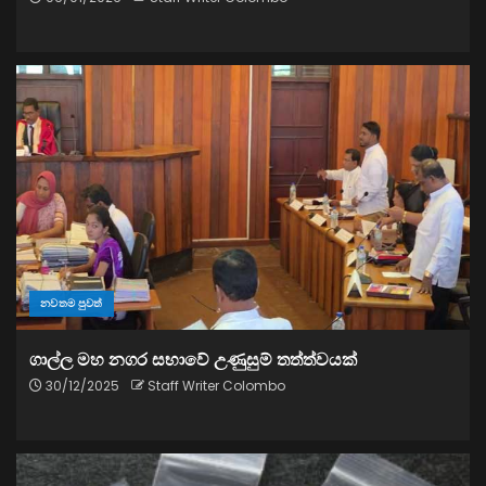
නවතම පුවත්
ගාල්ල මහ නගර සභාවේ උණුසුම් තත්ත්වයක්
30/12/2025
Staff Writer Colombo