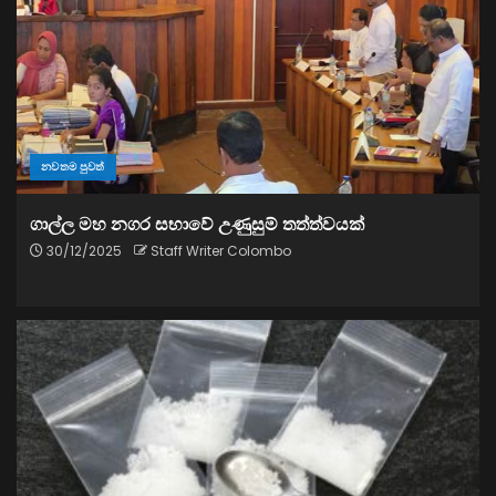
නවතම පුවත්
ගාල්ල මහ නගර සභාවේ උණුසුම් තත්ත්වයක්
30/12/2025
Staff Writer Colombo