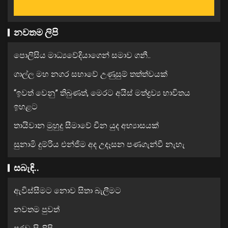
නවතම ලිපි
පොලිසිය මාධ්‍යවේදියාගෙන් සමාව ගනී..
ගාල්ල මහ නගර සභාවේ උණුසුම් තත්ත්වයක්
“ඉවත් වෙනු” තිබුණත්, මෙරට අයිස් මත්ද්‍රව්‍ය භාවිතය
ඉහළට
තායිවාන මුහුදු සීමාවේ චීන යුද අභ්‍යාසයක්
සුනාමි දුම්රිය එන්ජිම අද උදෑසන පණගැන්වී නැහැ
සබැඳි..
ඇවිස්සීමට නොව සිතා බැලීමට
නවතම පුවත්