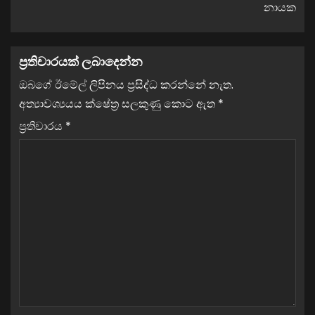
නායක
ප්‍රතිචාරයක් ලබාදෙන්න
ඔබගේ ඊමේල් ලිපිනය ප්‍රසිද්ධ කරන්නේ නැත.
අත්‍යාවශ්‍යයය ක්ෂේත්‍ර සලකුණු කොට ඇත
*
ප්‍රතිචාරය
*