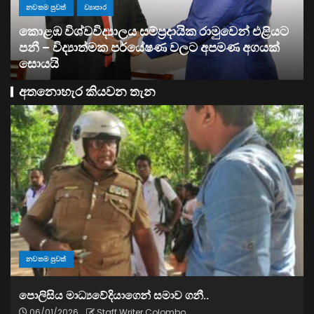
ව්‍යාපාර
සතොසෙන් සුපර් වැඩක් ..
අතනොහැර කියවන තැන
නවතම පුවත්
පොලිසිය මාධ්‍යවේදියාගෙන් සමාව ගනී..
06/01/2026
Staff Writer Colombo