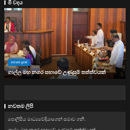
මී වදය
නවතම පුවත්
“ඉවත් වෙනු” තිබුණත්, මෙරට අයිස් මත්ද්‍රව්‍ය භාවිතය
ඉහළට
නවතම ලිපි
පොලිසිය මාධ්‍යවේදියාගෙන් සමාව ගනී..
ගාල්ල මහ නගර සභාවේ උණුසුම් තත්ත්වයක්