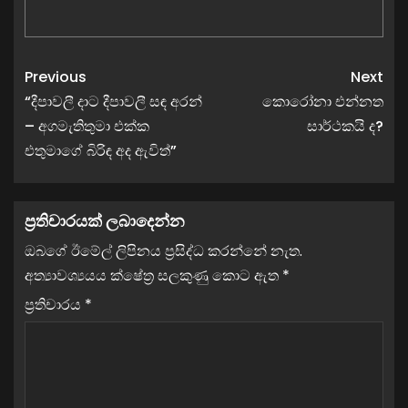
Previous
Next
“දීපාවලී දාට දීපාවලී සඳ අරන්
කොරෝනා එන්නත
– අගමැතිතුමා එක්ක
සාර්ථකයි ද?
එතුමාගේ බිරිඳ අද ඇවිත්”
ප්‍රතිචාරයක් ලබාදෙන්න
ඔබගේ ඊමේල් ලිපිනය ප්‍රසිද්ධ කරන්නේ නැත.
අත්‍යාවශ්‍යයය ක්ෂේත්‍ර සලකුණු කොට ඇත
*
ප්‍රතිචාරය
*