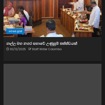
නවතම පුවත්
ගාල්ල මහ නගර සභාවේ උණුසුම් තත්ත්වයක්
30/12/2025
Staff Writer Colombo