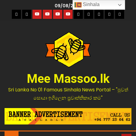
Sinhala
09/08/2026
Mee Massoo.lk
Sri Lanka No 01 Famous Sinhala News Portal – "පුවත්
සොයා ඉගිලෙන ප්‍රවෘත්තිකාර කම"