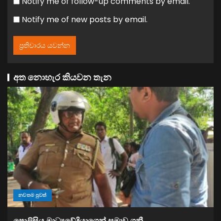
Notify me of follow-up comments by email.
Notify me of new posts by email.
අත නොහැර කියවන තැන
නවතම පුවත්
පොලිසිය මාධ්‍යවේදියාගෙන් සමාව ගනී..