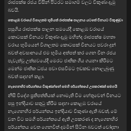
රාජපක්ෂ රජය විසින් පිටරට සමාගම් වලට විකුණා දැමු
බවයි.
කොළඹ වරායේ විශාලතම භූමියත් රාජපක්ෂ පාලනය යටතේ චීනයට විකුණුවා
පසුගිය රාජපක්ෂ පාලන සමයේදී කොළඹ වරායේ
කොටසක් චීනයට විකුණා දැමු මහින්ද රාජපක්ෂ මහතා
වරාය භුමියෙන් විශාලතම කොටසක් චීනයට පවරා දුන්
බවත් අවසානයේ එම භුමිය අත්පත් කර ගෙන චීන රජය
පැවැත්වූ උත්සවයේදී මෙරට ජාතික ගීය ගයනා කිරීමට
මෙන්ම ජාතික ධජය පවා එසවීමට ඉඩකඩ නොලැබුණු
බවත් සදහන් කළා.
නැගෙනහිර පර්යන්තය විකුණන්නේ සමගි පර්යන්තයේ උපකරණත් සමගයි
නිසි විදේශ ප්‍රතිපත්තියක් නොමැති වීම හේතුවෙන් චීනයට
පසු ඉන්දියාව සතුටු කිරීම සදහා කොළඹ වරායේ
නැගෙනහිර පර්යන්තය ඉන්දියාව විකුණා ඇති බවත්, මේ
වන විට සමගි පර්යන්තයේ ඇති උපකරණ ද නැගෙනහිර
පර්යන්තය වෙත ගෙනවිත් දමමින් සිටින බවටත් චෝදනා