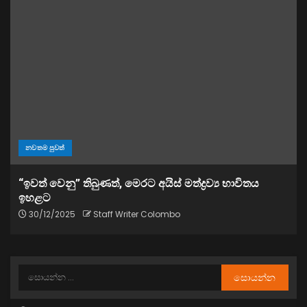
නවතම පුවත්
“ඉවත් වෙනු” තිබුණත්, මෙරට අයිස් මත්ද්‍රව්‍ය භාවිතය
ඉහළට
30/12/2025
Staff Writer Colombo