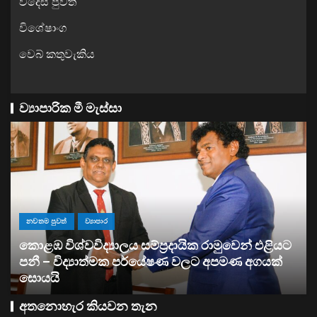
විදෙස් පුවත්
විශේෂාංග
වෙබ් කතුවැකිය
ව්‍යාපාරික මී මැස්සා
එළියට
ව්‍යාපාර
යක්
සතොසෙන් සුපර් වැඩක් ..
අතනොහැර කියවන තැන