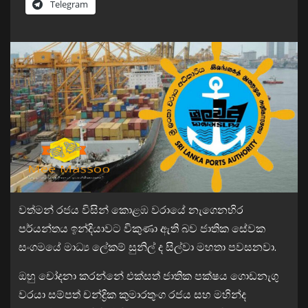
Telegram
වත්මන් රජය විසින් කොළඹ වරායේ නැගෙනහිර
පර්යන්තය ඉන්දියාවට විකුණා ඇති බව ජාතික සේවක
සංගමයේ මාධ්‍ය ලේකම් සුනිල් ද සිල්වා මහතා පවසනවා.
ඔහු චෝදනා කරන්නේ එක්සත් ජාතික පක්ෂය ගොඩනැගු
වරයා සම්පත් චන්ද්‍රික කුමාරතුංග රජය සහ මහින්ද