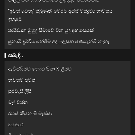
“ඉවත් වෙනු” තිබුණත්, මෙරට අයිස් මත්ද්‍රව්‍ය භාවිතය
ඉහළට
තායිවාන මුහුදු සීමාවේ චීන යුද අභ්‍යාසයක්
සුනාමි දුම්රිය එන්ජිම අද උදෑසන පණගැන්වී නැහැ
සබැඳි..
ඇවිස්සීමට නොව සිතා බැලීමට
නවතම පුවත්
පුරවැසි ලිපි
මල් වත්ත
රහස් කියන මී මැස්සා
ව්‍යාපාර