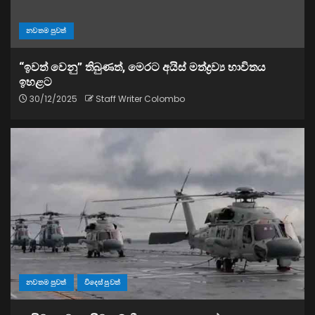
නවතම පුවත්
“ඉවත් වෙනු” තිබුණත්, මෙරට අයිස් මත්ද්‍රව්‍ය භාවිතය
ඉහළට
30/12/2025
Staff Writer Colombo
නවතම පුවත්
විදෙස් පුවත්