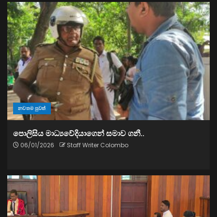
නවතම පුවත්
පොලිසිය මාධ්‍යවේදියාගෙන් සමාව ගනී..
06/01/2026
Staff Writer Colombo