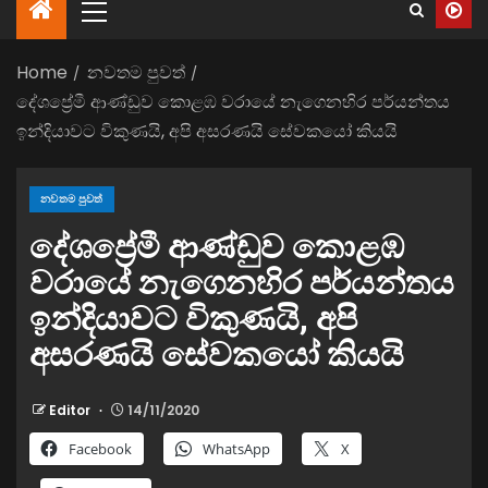
Home
නවතම පුවත්
දේශප්‍රේමී ආණ්ඩුව කොළඹ වරායේ නැගෙනහිර පර්යන්තය
ඉන්දියාවට විකුණයි, අපි අසරණයි සේවකයෝ කියයි
නවතම පුවත්
දේශප්‍රේමී ආණ්ඩුව කොළඹ
වරායේ නැගෙනහිර පර්යන්තය
ඉන්දියාවට විකුණයි, අපි
අසරණයි සේවකයෝ කියයි
Editor
14/11/2020
Facebook
WhatsApp
X