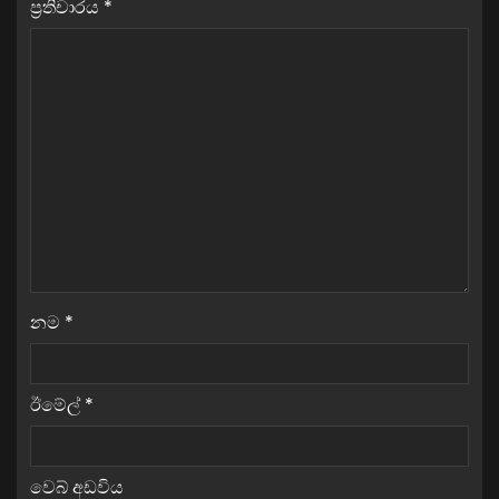
ප්‍රතිචාරය
*
නම
*
ඊමේල්
*
වෙබ් අඩවිය