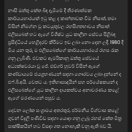
නාසි ඔත්තු කේත බිඳ දැමීමේ දී තීරණාත්මක
කාර්යයභාරයක් ඉටු කළ ද කාන්තාවක වීම නිසාත්, තමා
විසින් නිමග්න වූ කටයුතුවල රහසිගතභාවය නිසාත්
එලිසබෙත් හට ඇගේ විශිෂ්ට යුධ කාලීන සේවය පිළිබඳ
ප්‍රසිද්ධියේ හෙළිදරව් කිරීමට ඉඩ ලබා නො දෙන ලදී. 1980 දී
මිය යන තුරු ම එලිසබෙත්ගේ කාර්යයභාරයේ රහස රැක
ගනු ලැබිණි. එවක‌ට ඇමරිකානු ඔත්තු සේවයේ
අධ්‍යක්ෂවරයා වූ ජේ. එඩ්ගර් හුවර් විසින් ඇගේ
කණ්ඩායමේ ජයග්‍රහණයන් සඳහා ගෞරවය ලබා දුන්නේ ද
එෆ්.බී.අයි. වෙතට ය. ඉතිහාසඥයින් සහ පර්යේෂකයන් ද
එලිසබෙත්ගේ යුධ කාලීන දායකත්වය අනාවරණය කළේ
ඇගේ මරණයෙන් පසුව ය.
දෙවන ලෝක සංග්‍රාමය අතරතුර, ජර්මනිය විශ්වාස කළේ
ගුවන් විදුලි පණිවිඩ සඳහා යොදා ගනු ලැබූ රහස් කේත මිත්‍ර
පාක්ෂිකයින් හට විසඳා ගත නොහැකි වනු ඇති බව යි.