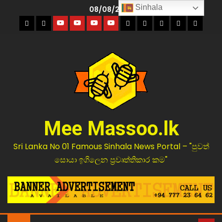
Sinhala
08/08/2026
Mee Massoo.lk
Sri Lanka No 01 Famous Sinhala News Portal – "පුවත්
සොයා ඉගිලෙන ප්‍රවෘත්තිකාර කම"