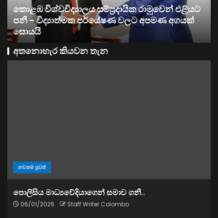
ව්‍යාපාර
සතොසෙන් සුපර් වැඩක් ..
අතනොහැර කියවන තැන
නවතම පුවත්
පොලිසිය මාධ්‍යවේදියාගෙන් සමාව ගනී..
06/01/2026
Staff Writer Colombo