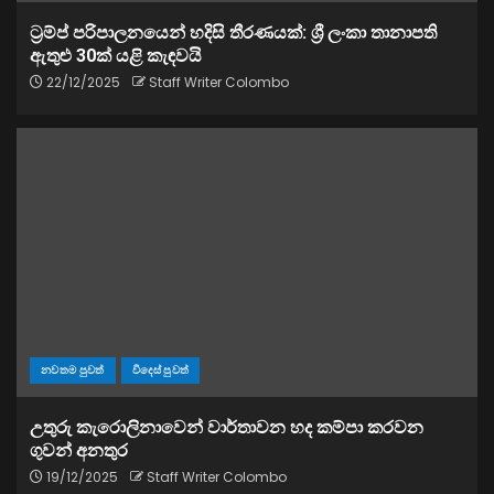
ට්‍රම්ප් පරිපාලනයෙන් හදිසි තීරණයක්: ශ්‍රී ලංකා තානාපති
ඇතුළු 30ක් යළි කැඳවයි
22/12/2025
Staff Writer Colombo
නවතම පුවත්
විදෙස් පුවත්
උතුරු කැරොලිනාවෙන් වාර්තාවන හද කම්පා කරවන
ගුවන් අනතුර
19/12/2025
Staff Writer Colombo