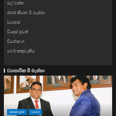
මල් වත්ත
රහස් කියන මී මැස්සා
ව්‍යාපාර
විදෙස් පුවත්
විශේෂාංග
වෙබ් කතුවැකිය
ව්‍යාපාරික මී මැස්සා