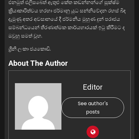
එනමුත් එලිසබෙත් ඇතුළු කේත කඩන්නන්ගේ සූක්ෂ්ම
ක්‍රියාකාරිත්වය හරහා ජර්මානු යුධ සන්නිවේදන රහස් බිඳ
දැමුණු අතර අවසානයේ දී ජර්මනිය මුහුණ දුන් පරාජය
සම්බන්ධයෙන් තීරණාත්මක කාර්යභාරයක් ඉටු කිරීමට ද
ඔවුහු සමත් වූහ.
ශ්‍රීනි ලංකා ජයකොඩි.
About The Author
Editor
See author's
posts