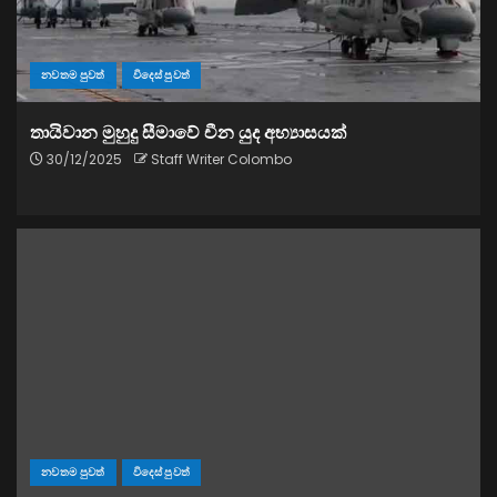
නවතම පුවත්
විදෙස් පුවත්
තායිවාන මුහුදු සීමාවේ චීන යුද අභ්‍යාසයක්
30/12/2025
Staff Writer Colombo
නවතම පුවත්
විදෙස් පුවත්