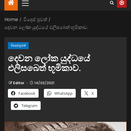
Home
විදෙස් පුවත්
දෙවන ලෝක යුද්ධයේ එලිසබෙත් භූමිකාව.
විදෙස් පුවත්
දෙවන ලෝක යුද්ධයේ
එලිසබෙත් භූමිකාව.
Editor
14/03/2021
Facebook
WhatsApp
X
Telegram