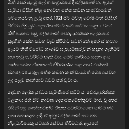
මින් පෙර පළමු ලෝක සංග්‍රාමයේ දී එලිසබෙත් හා ඇගේ
සැමියා විසින් නිළ නොවන කේත කඩන කණ්ඩායමක්
මෙහෙයවනු ලැබූ අතර, 1921 සිට ඔවුහු වොෂිංටන් ඩී.සී.හි
පිහිටා තිබූ යුධ දෙපාර්තමේන්තුවේ සේවය කළහ. වසර
කිහිපයකට පසු, එලිසබෙත් වෙරළාරක්ෂක බලකායේ
ක්‍රැකින් කේත සමඟ වැඩ කිරීමට පටන් ගත් අතර ඒ හරහා
ඇයට නීති විරෝධී භාණ්ඩ සැපයුම්කරුවන් හඳුනා ගැනීමට
සහ නඩු පැවරීමට හැකි විය. මෙම කාර්යය සඳහා ඇය
කේත කඩන ඒකකයක් නිර්මාණය කළ අතර එක්සත්
ජනපද රජය තුළ කේත කඩන කණ්ඩායමක් මෙහෙයවන
ලද පළමු කාන්තාව බවට පත් වූවා ය.
දෙවන ලෝක යුද්ධය පැමිණියේ එවිට ය. වෙරළාරක්ෂක
බලකාය එහි සිට නාවික දෙපාර්තමේන්තුවට මාරු වූ අතර
එයින් පසු කාන්තාවන්ට ඒකක පවත්වාගෙන යාමට ඉඩ
ලබා නොදෙන ලදී. ඒ අනුව එලිසබෙත් හට නව
නිළධාරියෙකු යටතේ සේවය කිරීමටත්, ඇයගේ