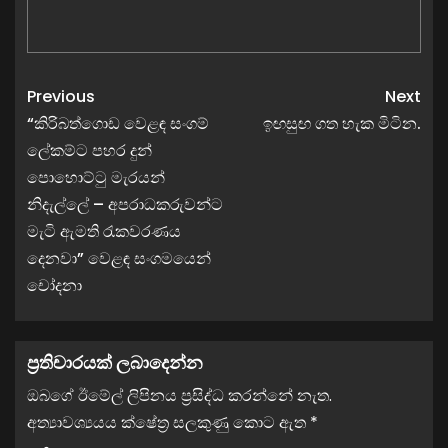
Previous
Next
“කිරිබත්ගොඩ වෙළඳ සංගම්
ඉඟසුඟ ගත හැක මිටින.
ලේකම්ට පහර දුන්
පොහොට්ටු මැරයන්
නිදැල්ලේ – අපරාධකරුවන්ට
මැටි ඇමති රැකවරණය
දෙනවා” වෙළඳ සංගමයෙන්
චෝදනා
ප්‍රතිචාරයක් ලබාදෙන්න
ඔබගේ ඊමේල් ලිපිනය ප්‍රසිද්ධ කරන්නේ නැත.
අත්‍යාවශ්‍යයය ක්ෂේත්‍ර සලකුණු කොට ඇත
*