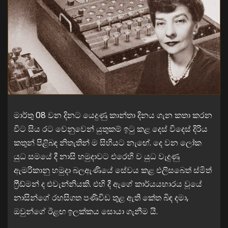
මාර්තු 08 වන දිනට යෙදුණු කාන්තා දිනය ගැන කතා කරන
විට සිය රට වෙනුවෙන් යුතුකම් ඉටු කළ දෙස් විදෙස් දිරිය
කතුන් පිළිබඳ නිතැතින් ම සිහියට නැඟේ. දෙ වන ලෝක
යුධ සමයේ දී නාසි හමුදාවට එරෙහි ව යුධ වැදුණු
ඇමරිකානු හමුදා බලඇණියේ සේවය කළ එලිසබෙත් ස්මිත්
ෆ්‍රීඩ්මන් ද එවැන්නියකි. එහි දී ඇගේ කාර්යයභාරය වූයේ
නාසින්ගේ රහසිගත පණිවිඩ තුළ ඇති කේත බිඳ දමා,
ඔවුන්ගේ ඊළඟ ඉලක්කය සොයා ගැනීම යි.