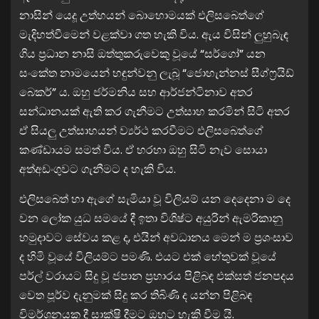
නාසින් යෙදූ උත්හයන් බොහොමයක් එලිසබෙත්ගේ
මැදිහත්වීමෙන් වළක්වා ගත හැකි විය. ඇය විසින් ලුහුබැඳ
ගිය ප්‍රධාන නාසි ඔත්තුකරුවෙකු වූයේ “සර්ගෝ” යන
සංකේත නාමයෙන් හඳුන්වනු ලැබූ “ජොහැන්නස් සීග්ෆ්‍රයිඩ්
බෙකර්” ය. ඔහු ජර්මනිය සහ ආර්ජන්ටිනාව අතර
සන්ධානයක් ඇති කර ගැනීමට උත්සාහ කරමින් සිටි අතර
ඒ සියලු උත්සාහයන් ව්‍යර්ථ කරවීමට එලිසබෙත්ගේ
කණ්ඩායම සමත් විය. ඒ හරහා ඔහු සිටි නැව සොයා
අත්අඩංගුවට ගැනීමට ද හැකි විය.
එලිසබෙත් හා ඇගේ සැමියා වූ විලියම් යන දෙදෙනා ම දෙ
වන ලෝක යුධ සමයේ දී ඉතා විශිෂ්ට අයුරින් ඇමරිකානු
හමුදාවට සේවය කළ ද, එයින් අවධානය මෙන් ම ප්‍රශංසාව
ද හිමි වූයේ විලියම්ට පමණි. එයට එක් හේතුවක් වූයේ
පර්ල් වරායට සිදු වූ ජපාන ප්‍රහාරය පිළිබඳ එක්සත් ජනපදය
වෙත පූර්ව දැනුමක් සිදු කර තිබිණි ද යන්න පිළිබඳ
විමර්ශනයක දී සාක්ෂි දීමට ඔහුට හැකි වීම යි.