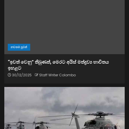
නවතම පුවත්
“ඉවත් වෙනු” තිබුණත්, මෙරට අයිස් මත්ද්‍රව්‍ය භාවිතය
ඉහළට
30/12/2025
Staff Writer Colombo