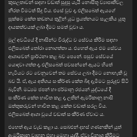
කුසලතාවන් සඳහා වඩාත් සුදුසු යැයි නොසිතූ ව්‍යාපෘතිවල
නිරත වීමටත් සිදු විය. එසේ වුව ද, එලිසබෙත් ඇයගේ
සූක්ෂම කේත කඩනය තුළින් යුධ ප්‍රයත්නයට සැලකිය යුතු
දායකත්වයක් ලබා දීමට සමත් වූවා ය.
මුල් අවධියේ දී නාසින්ට විරුද්ධ ව සේවය කිරීම සඳහා
එලිසබෙත් තෝරා නොගත්තා ය. එහෙත් ඇය එම සේවය
ආශාවෙන් ප්‍රාර්ථනා කළ බව පෙනේ. පසුව සේවයේ
යොදවා ගත්ත ද, එලිසබෙත් පවසන්නේ ඇයට හිතේ
හැටියට රට වෙනුවෙන් තම සේවය ලබා දීමට නොහැකි වූ
බව යි. ඒ, ඇය අතිශය සංකීර්ණ කේත බිඳ දැමීමට පුරුදුව සිටි
බැවිනි. මධ්‍යම ජපන් හා ජර්මානු රජයන් යුද්ධයේ දී
සංකීර්ණ කේත භාවිත කළ ද, ලතින් ඇමරිකානු නාසි
ඔත්තුකරුවන් භාවිත කළ කේත වඩාත් සරල විය.
එලිසබෙත් ආශා වූයේ වඩාත් සංකීර්ණ ඒවාට ය.
එහෙත් ඇය වැඩ කළා ය. සෙබළුන් දහස් ගණනකින් යුත්
ඇමරිකානු වාහන එහා මෙහා යද්දී, ඒවා විනාශ කිරීමට