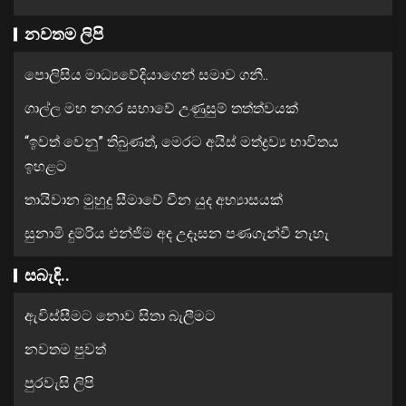
නවතම ලිපි
පොලිසිය මාධ්‍යවේදියාගෙන් සමාව ගනී..
ගාල්ල මහ නගර සභාවේ උණුසුම් තත්ත්වයක්
“ඉවත් වෙනු” තිබුණත්, මෙරට අයිස් මත්ද්‍රව්‍ය භාවිතය
ඉහළට
තායිවාන මුහුදු සීමාවේ චීන යුද අභ්‍යාසයක්
සුනාමි දුම්රිය එන්ජිම අද උදෑසන පණගැන්වී නැහැ
සබැඳි..
ඇවිස්සීමට නොව සිතා බැලීමට
නවතම පුවත්
පුරවැසි ලිපි