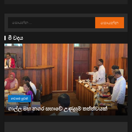
මී වදය
නවතම පුවත්
“ඉවත් වෙනු” තිබුණත්, මෙරට අයිස් මත්ද්‍රව්‍ය භාවිතය
ඉහළට