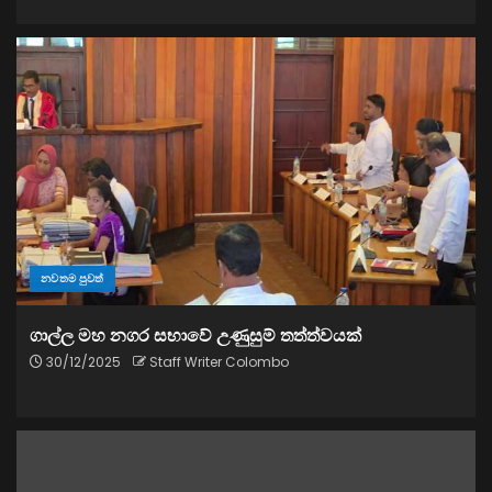
නවතම පුවත්
ගාල්ල මහ නගර සභාවේ උණුසුම් තත්ත්වයක්
30/12/2025
Staff Writer Colombo