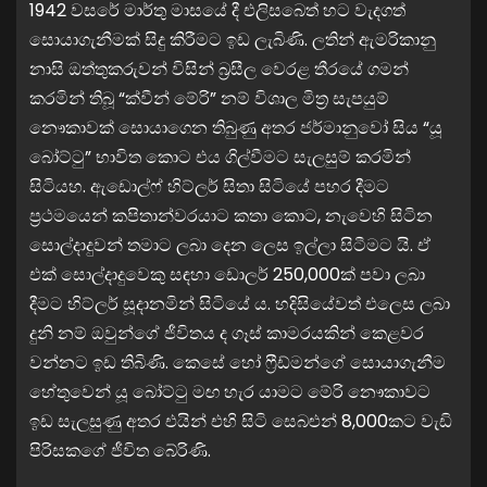
1942 වසරේ මාර්තු මාසයේ දී එලිසබෙත් හට වැදගත්
සොයාගැනීමක් සිදු කිරීමට ඉඩ ලැබිණි. ලතින් ඇමරිකානු
නාසි ඔත්තුකරුවන් විසින් බ්‍රසීල වෙරළ තීරයේ ගමන්
කරමින් තිබූ “ක්වීන් මේරි” නම් විශාල මිත්‍ර සැපයුම්
නෞකාවක් සොයාගෙන තිබුණු අතර ජර්මානුවෝ සිය “යූ
බෝට්ටු” භාවිත කොට එය ගිල්වීමට සැලසුම් කරමින්
සිටියහ. ඇඩොල්ෆ් හිට්ලර් සිතා සිටියේ පහර දීමට
ප්‍රථමයෙන් කපිතාන්වරයාට කතා කොට, නැවෙහි සිටින
සොල්දාදුවන් තමාට ලබා දෙන ලෙස ඉල්ලා සිටීමට යි. ඒ
එක් සොල්දාදුවෙකු සඳහා ඩොලර් 250,000ක් පවා ලබා
දීමට හිට්ලර් සූදානමින් සිටියේ ය. හදිසියේවත් එලෙස ලබා
දුනි නම් ඔවුන්ගේ ජීවිතය ද ගෑස් කාමරයකින් කෙළවර
වන්නට ඉඩ තිබිණි. කෙසේ හෝ ෆ්‍රීඩ්මන්ගේ සොයාගැනීම
හේතුවෙන් යූ බෝට්ටු මඟ හැර යාමට මේරි නෞකාවට
ඉඩ සැලසුණු අතර එයින් එහි සිටි සෙබළුන් 8,000කට වැඩි
පිරිසකගේ ජීවිත බේරිණි.