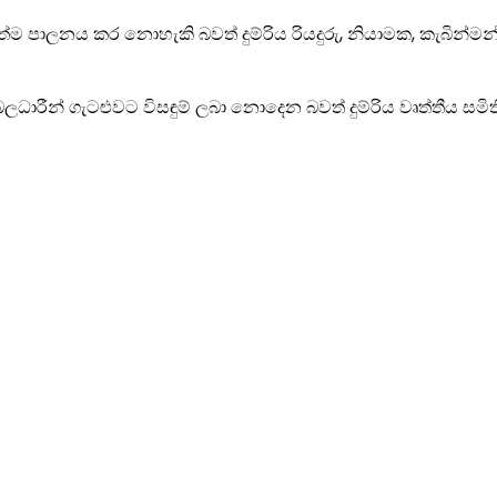
සේත්ම පාලනය කර නොහැකි බවත් දුම්රිය රියදුරු, නියාමක, කැබින්ම
ය බලධාරීන් ගැටළුවට විසඳුම් ලබා නොදෙන බවත් දුම්රිය වෘත්තීය ස