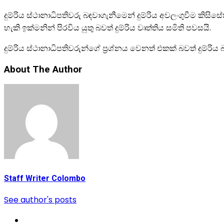
දුම්රිය ස්ථානාධිපතිවරු බඳවාගැනීමෙන් දුම්රිය අවලංගුවීම කිසි
හැකි ඉක්මනින් පිරවිය යුතු බවත් දුම්රිය වෘත්තිය සමිති පවසයි.
දුම්රිය ස්ථානාධිපතිවරුන්ගේ ප්‍රශ්නය වෙනත් එකක් බවත් දුම්රි
About The Author
Staff Writer Colombo
See author's posts