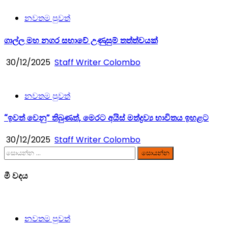
නවතම පුවත්
ගාල්ල මහ නගර සභාවේ උණුසුම් තත්ත්වයක්
30/12/2025
Staff Writer Colombo
නවතම පුවත්
“ඉවත් වෙනු” තිබුණත්, මෙරට අයිස් මත්ද්‍රව්‍ය භාවිතය ඉහළට
30/12/2025
Staff Writer Colombo
සොයන්න:
මී වදය
නවතම පුවත්