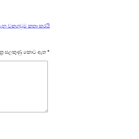
ැන වකුගඩුම කතා කරයි
ෂේත්‍ර සලකුණු කොට ඇත
*