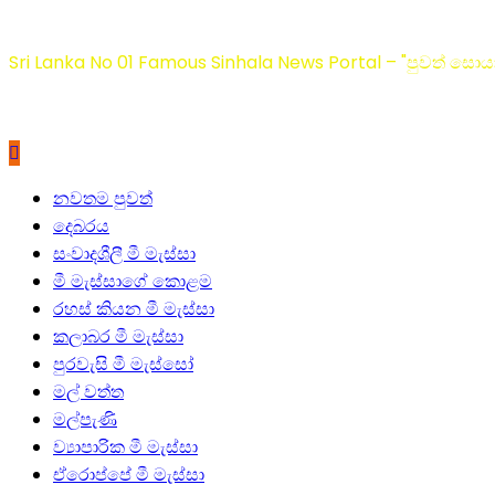
Sri Lanka No 01 Famous Sinhala News Portal – "පුවත් සොයා
Primary
නවතම පුවත්
Menu
දෙබරය
සංවාදශීලී මී මැස්සා
මී මැස්සාගේ කොළම
රහස් කියන මී මැස්සා
කලාබර මී මැස්සා
පුරවැසි මී මැස්සෝ
මල් වත්ත
මල්පැණි
ව්‍යාපාරික මී මැස්සා
ඒරොප්පේ මී මැස්සා