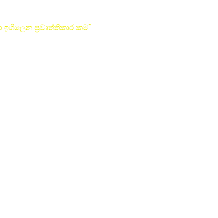
 ඉගිලෙන ප්‍රවෘත්තිකාර කම"