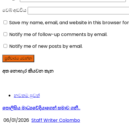
වෙබ් අඩවිය
Save my name, email, and website in this browser fo
Notify me of follow-up comments by email.
Notify me of new posts by email.
අත නොහැර කියවන තැන
නවතම පුවත්
පොලිසිය මාධ්‍යවේදියාගෙන් සමාව ගනී..
06/01/2026
Staff Writer Colombo