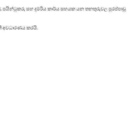
න්, පයින්ටුකරු සහ දුම්රිය කාර්ය සහයක යන තනතුරුවල පුරප්පාඩු
මිති අවධාරණය කරයි.