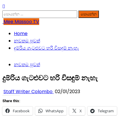
සොයන්න:
Mee Massoo TV
Home
නවතම පුවත්
දුම්රිය ගැටළුවට හරි විසඳුම් නැහැ
නවතම පුවත්
දුම්රිය ගැටළුවට හරි විසඳුම් නැහැ
Staff Writer Colombo
02/01/2023
Share this:
Facebook
WhatsApp
X
Telegram