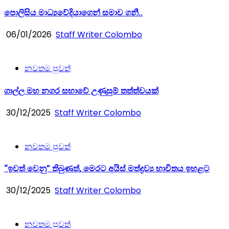
පොලිසිය මාධ්‍යවේදියාගෙන් සමාව ගනී..
06/01/2026
Staff Writer Colombo
නවතම පුවත්
ගාල්ල මහ නගර සභාවේ උණුසුම් තත්ත්වයක්
30/12/2025
Staff Writer Colombo
නවතම පුවත්
“ඉවත් වෙනු” තිබුණත්, මෙරට අයිස් මත්ද්‍රව්‍ය භාවිතය ඉහළට
30/12/2025
Staff Writer Colombo
නවතම පුවත්