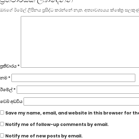
ඔබගේ ඊමේල් ලිපිනය ප්‍රසිද්ධ කරන්නේ නැත.
අත්‍යාවශ්‍යයය ක්ෂේත්‍ර ස
ප්‍රතිචාරය
*
නම
*
ඊමේල්
*
වෙබ් අඩවිය
Save my name, email, and website in this browser for t
Notify me of follow-up comments by email.
Notify me of new posts by email.