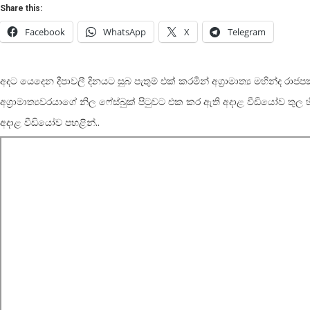
Share this:
Facebook
WhatsApp
X
Telegram
අදට යෙදෙන දීපාවලී දිනයට සුබ පැතුම් එක් කරමින් අග්‍රාමාත්‍ය මහින්
අග්‍රාමාත්‍යවරයාගේ නිල ෆේස්බුක් පිටුවට එක කර ඇති අදාළ වීඩියෝව තුල හ
අදාළ වීඩියෝව පහළින්..