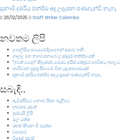
සුනාමි දුම්රිය එන්ජිම අද උදෑසන පණගැන්වී නැහැ
26/12/2025
Staff Writer Colombo
නවතම ලිපි
පොලිසිය මාධ්‍යවේදියාගෙන් සමාව ගනී..
ගාල්ල මහ නගර සභාවේ උණුසුම් තත්ත්වයක්
“ඉවත් වෙනු” තිබුණත්, මෙරට අයිස් මත්ද්‍රව්‍ය භාවිතය ඉහළට
තායිවාන මුහුදු සීමාවේ චීන යුද අභ්‍යාසයක්
සුනාමි දුම්රිය එන්ජිම අද උදෑසන පණගැන්වී නැහැ
සබැඳි..
ඇවිස්සීමට නොව සිතා බැලීමට
නවතම පුවත්
පුරවැසි ලිපි
මල් වත්ත
රහස් කියන මී මැස්සා
ව්‍යාපාර
විදෙස් පුවත්