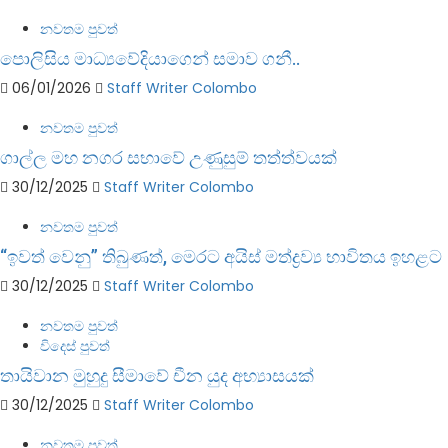
නවතම පුවත්
පොලිසිය මාධ්‍යවේදියාගෙන් සමාව ගනී..
06/01/2026
Staff Writer Colombo
නවතම පුවත්
ගාල්ල මහ නගර සභාවේ උණුසුම් තත්ත්වයක්
30/12/2025
Staff Writer Colombo
නවතම පුවත්
“ඉවත් වෙනු” තිබුණත්, මෙරට අයිස් මත්ද්‍රව්‍ය භාවිතය ඉහළට
30/12/2025
Staff Writer Colombo
නවතම පුවත්
විදෙස් පුවත්
තායිවාන මුහුදු සීමාවේ චීන යුද අභ්‍යාසයක්
30/12/2025
Staff Writer Colombo
නවතම පුවත්