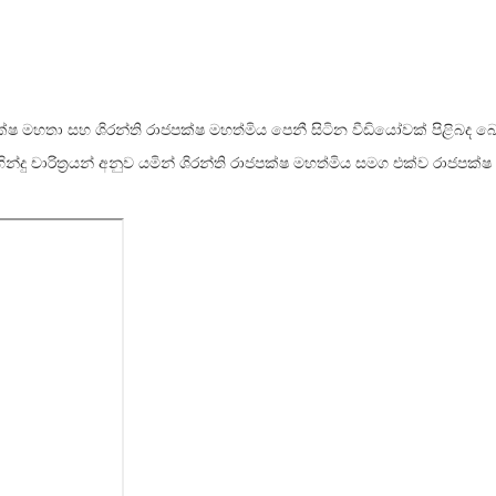
ද රාජපක්ෂ මහතා සහ ශිරන්ති රාජපක්ෂ මහත්මිය පෙනී සිටින වීඩියෝවක් පි
ින්දු චාරිත්‍රයන් අනුව යමින් ශිරන්ති රාජපක්ෂ මහත්මිය සමග එක්ව රාජපක