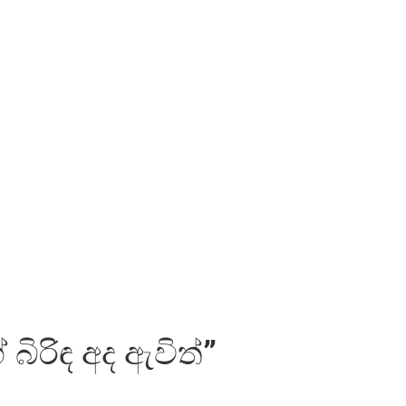
බිරිඳ අද ඇවිත්”