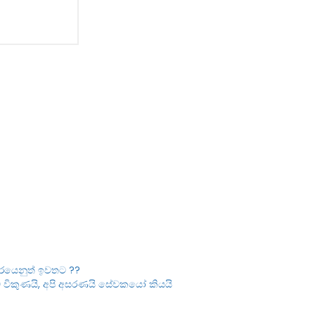
ධුරයෙනුත් ඉවතට ??
 විකුණයි, අපි අසරණයි සේවකයෝ කියයි