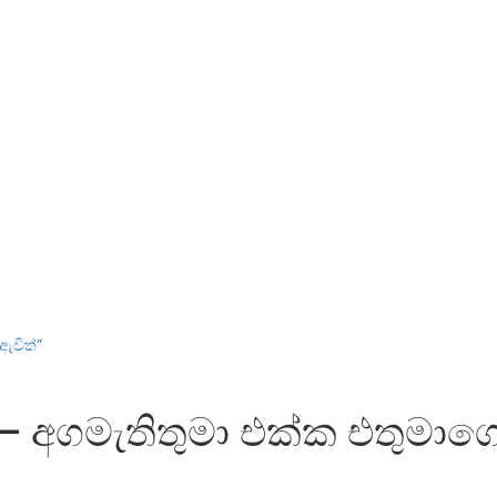
ඇවිත්”
් – අගමැතිතුමා එක්ක එතුමාගේ 