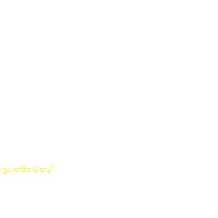
්‍රවෘත්තිකාර කම"