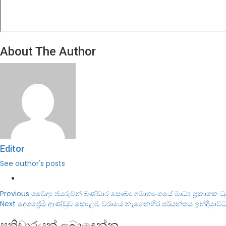
About The Author
Editor
See author's posts
Post
Previous
වෛද්‍ය ජයරුවන් බණ්ඩාර සෞඛ්‍ය අමාත්‍යංශයේ මාධ්‍ය ප්‍රකාශක 
Next
දේශප්‍රේමී ආණ්ඩුව කොළඹ වරායේ නැගෙනහිර පර්යන්තය ඉන්දියාවට
navigation
ප්‍රතිචාරයක් ලබාදෙන්න