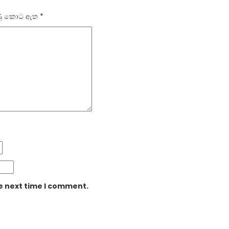
ලකුණු කොට ඇත
*
he next time I comment.