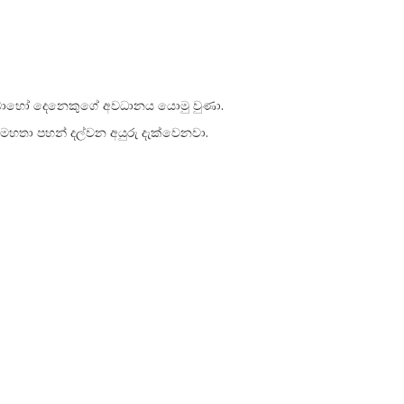
ළිබද බොහෝ දෙනෙකුගේ අවධානය යොමු වුණා.
්ෂ මහතා පහන් දල්වන අයුරු දැක්වෙනවා.