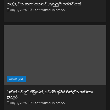
ගාල්ල මහ නගර සභාවේ උණුසුම් තත්ත්වයක්
30/12/2025
Staff Writer Colombo
නවතම පුවත්
“ඉවත් වෙනු” තිබුණත්, මෙරට අයිස් මත්ද්‍රව්‍ය භාවිතය
ඉහළට
30/12/2025
Staff Writer Colombo