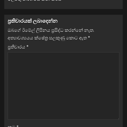
ප්‍රතිචාරයක් ලබාදෙන්න
ඔබගේ ඊමේල් ලිපිනය ප්‍රසිද්ධ කරන්නේ නැත.
අත්‍යාවශ්‍යයය ක්ෂේත්‍ර සලකුණු කොට ඇත
*
ප්‍රතිචාරය
*