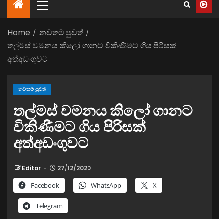
Home
නවතම පුවත්
තල්මස් වමනය කිලෝ ගානට විකිණීමට ගිය පිරිසක්
අත්අඩංගුවට
නවතම පුවත්
තල්මස් වමනය කිලෝ ගානට
විකිණීමට ගිය පිරිසක්
අත්අඩංගුවට
Editor
27/12/2020
Facebook
WhatsApp
X
Telegram