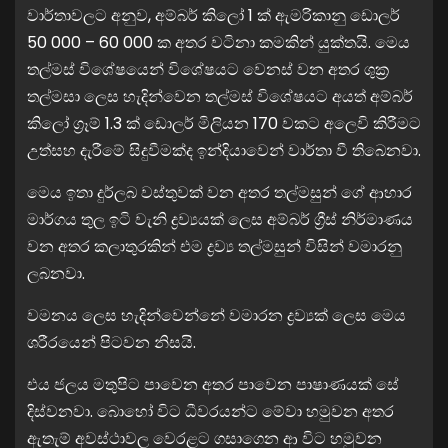
වාර්තාවලට අනුව, අම්බර් කිලෝ 1 ක් ඇමරිකානු ඩොලර්
50 000 – 60 000 ක අතර වටිනා කමකින් යුක්තයි. මෙය
තල්මස් විශේෂයෙන් විශේෂයට වෙනස් වන අතර ශුක්‍ර
තල්මසා ලෙස හැදින්වෙන තල්මස් විශේෂයට අයත් අම්බර්
කිලෝ ග්‍රෑම් 1.3 ක් ඩොලර් මිලියන 170 වකට අලෙවි කිරීමට
උත්සහ දැරීමේ සිදුවීමක්ද ඉන්දියාවෙන් වාර්තා වී තිබෙනවා.
මෙය ඉතා දුර්ලබ වස්තුවක් වන අතර තල්මසුන් ගේ ආහාර
මාර්ගය තුල ඉටි වැනි ද්‍රව්‍යයක් ලෙස අම්බර් ග්‍රීස් නිර්මාණය
වන අතර කලාතුරකින් එම ද්‍රව්‍ය තල්මසුන් විසින් වමාරනු
ලබනවා.
වමනය ලෙස හැදින්වෙන්නේ වමාරන ද්‍රව්‍යක් ලෙස මෙය
ශරීරයෙන් පිටවන නිසයි.
එය ජලය මතුපිට පාවෙන අතර පාවෙන පාෂාණයක් සේ
දිස්වනවා. බොහෝ විට ධීවරයන්ට මේවා හමුවන අතර
ඇතැම් අවස්ථාවල වෙරළට ගසාගෙන ආ විට හමුවන