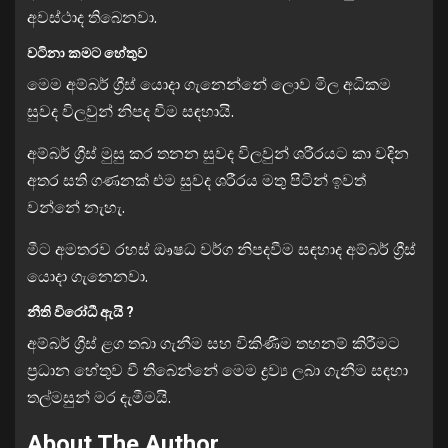
අවස්ථාද තිබෙනවා.
වටිනා කමට හේතුව
මෙම අම්බර් ග්‍රීස් යොදා ගැනෙන්නේ ලොව මිල අධිකම
සුවද විලවුන් නිපද වීම සඳහායි.
අම්බර් ග්‍රීස් මුසු කර තනන සුවද විලවුන් ශරීරයට කා වදින
අතර සති ගණනක් එම සුවද ශරීරය මතු පිටින් ඉවත්
වන්නේ නැහැ.
මීට අමතරව රහස් ඖෂධ වර්ග නිපදවීම සඳහාද අම්බර් ග්‍රීස්
යොදා ගැනෙනවා.
නීති විරෝධී ඇයි ?
අම්බර් ග්‍රීස් ළග තබා ගැනීම සහ විකිණීම තහනම් කිරීමට
ප්‍රධාන හේතුව වී තිබෙන්නේ මෙම ද්‍රව්‍ය ලබා ගැනීම සඳහා
තල්මසුන් මර දැමීමයි.
About The Author