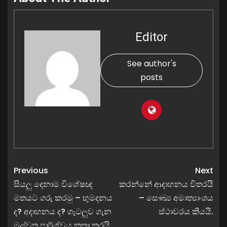
Editor
See author's
posts
Previous
Next
සියලු දෙනාම විශේෂඥ
කරන්නේ ආදාහනය විතරයි
මතයට ගරු කරමු – භුමදනය
– සෞඛ්‍ය අමාත්‍යාංශය
ද? අදාහනය ද? ගැටලුව ගැන
ස්ථාවරය කියයි.
මල්වතු පාර්ශ්වය කතා කරයි