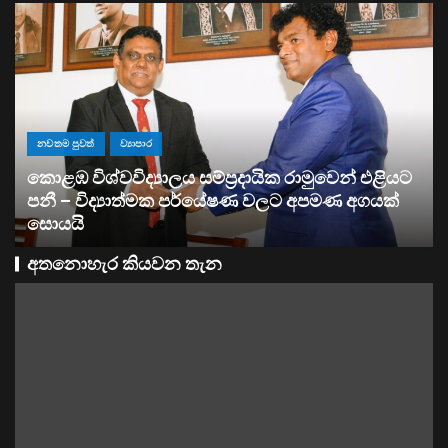
ව්‍යාපාර
සතොසෙන් සුපර් වැඩක් ..
අතනොහැර කියවන තැන