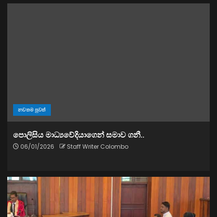
නවතම පුවත්
පොලිසිය මාධ්‍යවේදියාගෙන් සමාව ගනී..
06/01/2026
Staff Writer Colombo