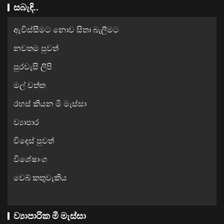
සබැඳි..
ඇවිස්සීමට නොව සිතා බැලීමට
නවතම පුවත්
පුරවැසි ලිපි
මල් වත්ත
රහස් කියන මී මැස්සා
ව්‍යාපාර
විදෙස් පුවත්
විශේෂාංග
වෙබ් කතුවැකිය
ව්‍යාපාරික මී මැස්සා