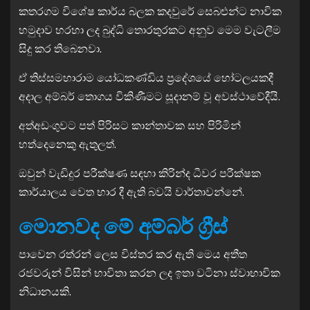
කතරගම විශේෂ කාර්ය බලක කදවුරේ සෙබළුන්ට නාවික
හමුදාව හරහා ලද බුද්ධි තොරතුරකට අනුව මෙම වැටලීම
සිදු කර තිබෙනවා.
ඒ තිස්සමහාරාම යෝධකණ්ඩිය ප්‍රදේශයේ හෝටලයකදී
අදාල අම්බර් තොගය විකිණීමට සූදානම් වූ අවස්ථාවේදීයි.
අත්අඩංගුවට පත් පිරිසට කාන්තාවක සහ පිරිමින්
හත්දෙනෙකු ඇතුලත්.
ඔවුන් වැඩිදුර පරීක්ෂණ සඳහා කිරින්ද ධීවර පරීක්ෂක
කාර්යාලය වෙත භාර දී ඇති බවයි වාර්තාවන්නේ.
මොනවද මේ අම්බර් ග්‍රීස්
පාවෙන රත්රන් ලෙස විස්තර කර ඇති මෙය අතීත
රජවරුන් විසින් භාවිතා කරන ලද ඉතා වටිනා ස්වාභාවික
නිධානයකි.