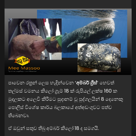
පාවෙන රත්‍රන් ලෙස හැදින්වෙන ‘
අම්බර් ග්‍රීස්
‘ හෙවත්
තල්මස් වමනය කිලෝ ග්‍රෑම් 18 ක් රුපියල් ලක්ෂ 160 ක
මුදලකට අලෙවි කිරීමට සුදානම් වූ පුද්ගලයින් 8 දෙනෙකු
පොලිස් විශේෂ කාර්ය බලකායේ අත්අඩංගුවට පත්ව
තිබෙනවා.
ඒ ඔවුන් සතුව තිබු අම්බර් කිලෝ 18 ද සමගයි.