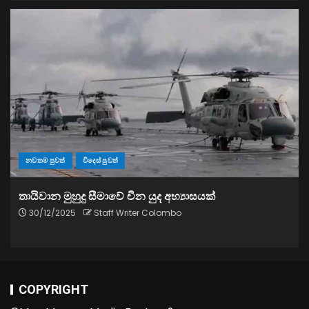
නවතම පුවත්
විදෙස් පුවත්
තායිවාන මුහුදු සීමාවේ චීන යුද අභ්‍යාසයක්
30/12/2025
Staff Writer Colombo
COPYRIGHT