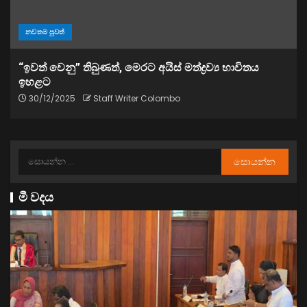
නවතම පුවත්
“ඉවත් වෙනු” තිබුණත්, මෙරට අයිස් මත්ද්‍රව්‍ය භාවිතය
ඉහළට
30/12/2025
Staff Writer Colombo
මී වදය