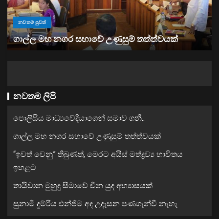
නවතම පුවත්
“ඉවත් වෙනු” තිබුණත්, මෙරට අයිස් මත්ද්‍රව්‍ය භාවිතය
ඉහළට
නවතම ලිපි
පොලිසිය මාධ්‍යවේදියාගෙන් සමාව ගනී..
ගාල්ල මහ නගර සභාවේ උණුසුම් තත්ත්වයක්
“ඉවත් වෙනු” තිබුණත්, මෙරට අයිස් මත්ද්‍රව්‍ය භාවිතය
ඉහළට
තායිවාන මුහුදු සීමාවේ චීන යුද අභ්‍යාසයක්
සුනාමි දුම්රිය එන්ජිම අද උදෑසන පණගැන්වී නැහැ