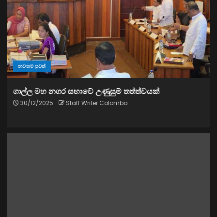
නවතම පුවත්
ගාල්ල මහ නගර සභාවේ උණුසුම් තත්ත්වයක්
30/12/2025
Staff Writer Colombo