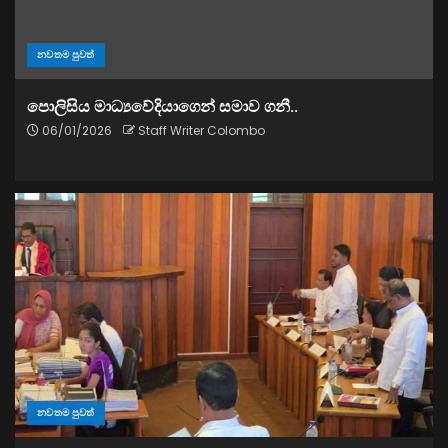
නවතම පුවත්
පොලිසිය මාධ්‍යවේදියාගෙන් සමාව ගනී..
06/01/2026
Staff Writer Colombo
නවතම පුවත්