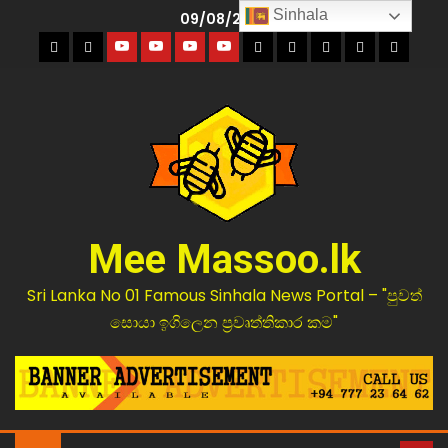
Sinhala
09/08/2026
Mee Massoo.lk
Sri Lanka No 01 Famous Sinhala News Portal – "පුවත්
සොයා ඉගිලෙන ප්‍රවෘත්තිකාර කම"