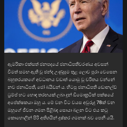
ඇමරිකා එක්සත් ජනපදයේ ජනාධිපතිවරණය අවසන්
වීමත් සමඟ ඇති වූ ඡන්ද උණුසුම තුළ ලොව පුරා වෙසෙන
බහුතරයකගේ අවධානය වඩාත් යොමු වූ චරිතය වන්නේ
නව ජනාධිපති, ජෝ බයිඩන් ය. හිටපු ජනාධිපති ඩොනල්ඩ්
ට්‍රම්ප් හට හොඳ තරඟයක් ලබා දුන් ඩිමොක්‍රටික් පක්ෂයේ
අපේක්ෂකයා ඔහු ය. මේ වන විට වයස අවුරුදු 78ක් වන
ඔහුගේ ජීවන ගමන පිළිබඳ සොයා බලන විට එය කටු
කොහොලින් පිරි අතිශයින් දුෂ්කර ගමනක් බව පෙනී යයි.