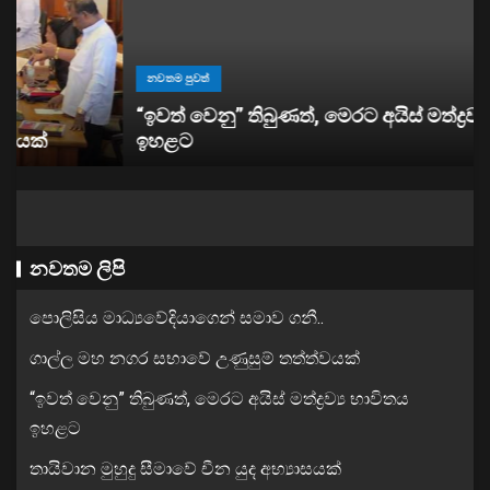
නවතම පුවත්
“ඉවත් වෙනු” තිබුණත්, මෙරට අයිස් මත්ද්‍රව්‍ය භාවිතය
ඉහළට
නවතම ලිපි
පොලිසිය මාධ්‍යවේදියාගෙන් සමාව ගනී..
ගාල්ල මහ නගර සභාවේ උණුසුම් තත්ත්වයක්
“ඉවත් වෙනු” තිබුණත්, මෙරට අයිස් මත්ද්‍රව්‍ය භාවිතය
ඉහළට
තායිවාන මුහුදු සීමාවේ චීන යුද අභ්‍යාසයක්