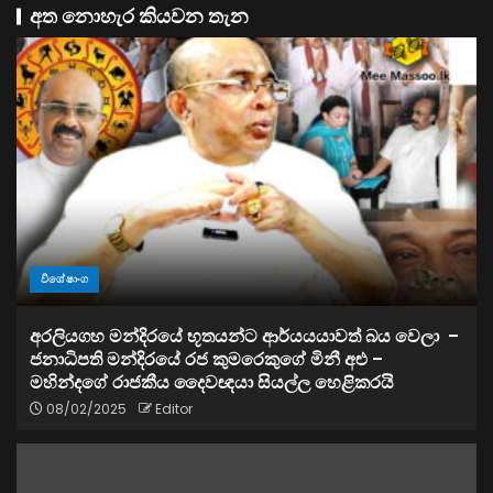
අත නොහැර කියවන තැන
විශේෂාංග
අරලියගහ මන්දිරයේ භූතයන්ට ආර්යයයාවත් බය වෙලා –
ජනාධිපති මන්දිරයේ රජ කුමරෙකුගේ මිනී අළු –
මහින්දගේ රාජකීය දෛවඥයා සියල්ල හෙළිකරයි
08/02/2025
Editor