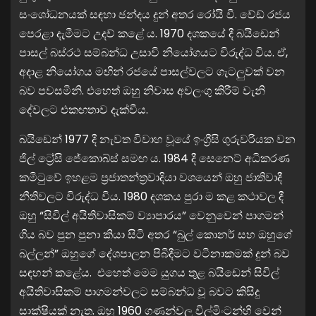
සංශෝධනයක් සඳහා ඡන්දය දුන් අතර රෝයි වී. වේඩ් රජය
පෙරළා දැමීමට උදව් කළේ ය. 1970 දශකයේ දී බයිඩෙන්
පාසල් බස්රථ සම්බන්ධ උසාවි නියෝගයට විරුද්ධ විය. ඒ,
අදාළ නියෝගය මඟින් රජයේ පාසල්වලට ගැටලුවක් වන
බව පවසමිනි. එහෙත් ඔහු නිවාස අවලංගු කිරීම් වැනි
දේවලට එකඟතාව දැක්වීය.
බයිඩෙන් 1977 දී නැවත විවාහ වූයේ ඉංග්‍රීසි ගුරුවරියක වන
ජිල් ට්‍රේසි ජේකොබ්ස් සමඟ ය. 1984 දී සෙනෙට් අධිකරණ
කමිටුවේ ඉහළම ප්‍රජාතන්ත්‍රවාදියා වශයෙන් ඔහු ජාතිවාදී
නීතිවලට විරුද්ධ විය. 1980 දශකය පුරා ම කළ කථාවල දී
ඔහු “සිවිල් අයිතිවාසිකම් ව්‍යාපාරය” වෙනුවෙන් පාගමන්
ගිය බව පුන පුනා කියා සිටි අතර “බුල් කොනර් සහ ඔහුගේ
බල්ලන්” ඔහුගේ දේශපාලන පිබිදීමට වටිනාකමක් දුන් බව
සඳහන් කළේය. එහෙත් මෙම යුගය තුළ බයිඩෙන් සිවිල්
අයිතිවාසිකම් පාගමන්වලට සම්බන්ධ වූ බවට කිසිදු
සාක්ෂියක් නැත. ඔහු 1960 ගණන්වල විල්මිංටන්හි වෙන්