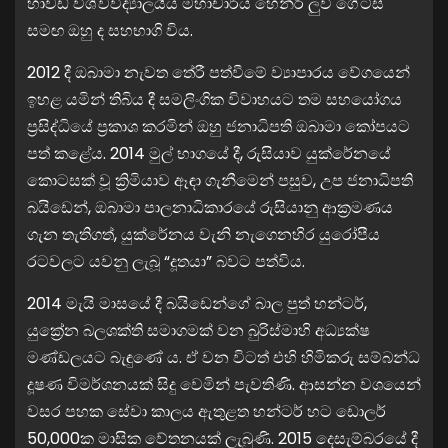
හාවඩ් විශ්වවිද්‍යාලයීය මහාචාර්ය හෙන්රි ලුවී ගේට්ස්
සමඟ ඔහු ද සහභාගි විය.
2012 දී ඔබාමා නැවත තේරී පත්වීමේ ව්‍යාපාරය වේගයෙන්
ඉහළ යමින් තිබිය දී සමලිංගික විවාහයට තම සහයෝගය
ප්‍රසිද්ධියේ ප්‍රකාශ කරමින් ඔහු ජනාධිපති ඔබාමා කෝපයට
පත් කළේය. 2014 මුල් භාගයේ දී, රුසියාව යුක්රේනයේ
කොටසක් වූ ක්‍රිමියාව ඈඳා ගැනීමෙන් පසුව, උප ජනාධිපති
බයිඩෙන්, ඔබාමා පාලනාධිකාරයේ රුසියානු ආක‍්‍රමණය
ගැන තැතිගත්, යුක්රේනය වැනි නැගෙනහිර යුරෝපීය
රටවලට යවනු ලැබූ “දූතයා” බවට පත්විය.
2014 මැයි මාසයේ දී බයිඩෙන්ගේ බාල පුත් හන්ටර්,
යුක්‍රේන බලශක්ති සමාගමක් වන බුරිස්මාහි අධ්‍යක්ෂ
මණ්ඩලයට බැඳුණේ ය. ඒ වන විටත් එහි හිමිකරු සම්බන්ධ
දූෂණ විමර්ශනයක් සිදු වෙමින් පැවතිණි. ආසන්න වශයෙන්
වසර පහක සේවා කාලය ඇතුළත හන්ටර් හට ඩොලර්
50,000ක මාසික වේතනයක් ලැබුණි. 2015 දෙසැම්බරයේ දී