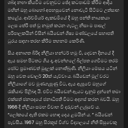
ශබ්ද නඟා කියවීම වෙනුවට ඡේද කටපාඩම් කිරීම ආදිය
මඟින් ඔහු බොහෝ අපහසුවෙන් නොවැටී සිටීමට උත්සාහ
කළේය. ආර්ච්මියර් ඇකඩමියේ දී ඔහු පන්ති නායකයා
ලෙස තේරී පත් වූ නමුත් කථන ගැටලු නිසා ම පාසල්
පරිපාලකයින් විසින් බයිඩෙන් ශිෂ්‍ය මණ්ඩලයේ සභාපති
ධුරය සඳහා තරඟ කිරීම තහනම් කෙරිණි.
සිය අනාගත බිරිඳ නීලියා හන්ටර් හමු වී, දෙවන දිනයේ දී
ඇය සමඟ පිටතට ගිය ද, අවන්හලේ බිල්පත ගෙවීමට තරම්
ජෝට ප්‍රමාණවත් මුදලක් නොතිබුණි. නීලියා මේසය යටින්
ඔහු වෙත ඩොලර් 20ක් යැව්වා ය. බයිඩෙන් මුල් වරට
නීලියාගේ මව මුණගැසුණු විට, ඇය ඇසුවේ ඔහුගේ
රැකියාව පිළිබඳ යි. එවිට බයිඩෙන් ඇයට දැනුම් දුන්නේ තමා
එක්සත් ජනපදයේ ජනාධිපති වීමට අදහස් කරන බවයි. ඔහු
1966 දී නීලියා සමඟ විවාහ වී දරුවන් ලැබුවේ ය.
“ලෝකයේ ඇති එකම හොඳ දෙය ළමයින් ය. ” බයිඩෙන්
පැවසීය. 1967 ඔහු සිරකූස් විශ්ව විද්‍යාලයේ නීති සිසුවෙකු