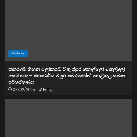
විශේෂාංග
කතරගම හිඟන ලෝකයට රිංගු ජපුර කොල්ලෝ කෙල්ලෝ
සෙට් එක – මහාචාර්ය මයුර සමරකෝන් හෙළිකළ සමාජ
පර්යේෂණය
08/02/2025
Editor