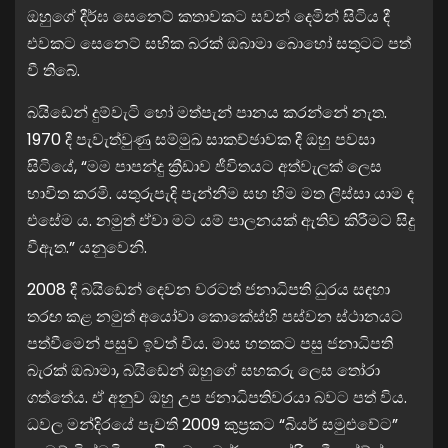
ඔහුගේ දීර්ඝ සෙනෙට් කතාවකට සවන් දෙමින් සිටිය දී
එවකට සෙනෙට් සභික බරක් ඔබාමා බොහෝ සතුටට පත්
වී තිබේ.
බයිඩෙන් දුම්වැටි හෝ මත්පැන් පානය කරන්නේ නැත.
1970 දී පැවැත්වුණු සම්මුඛ සාකච්ඡාවක දී ඔහු පවසා
සිටියේ, “මම පාපන්දු ක්‍රීඩාව ජීවිතයට අත්වැලක් ලෙස
භාවිත කරමි. යතුරුපැදි පැන්නීම සහ හිම මත ලිස්සා යාම ද
එසේම ය. නමුත් ඒවා මට යම් පාලනයක් ඇතිව කිරීමට සිදු
වීඇත.” යනුවෙනි.
2008 දී බයිඩෙන් දෙවන වරටත් ජනාධිපති ධුරය සඳහා
තරඟ කළ නමුත් අයෝවා කොකේස්හි පස්වන ස්ථානයට
පත්වීමෙන් පසුව ඉවත් විය. මාස හතකට පසු ජනාධිපති
බැරක් ඔබාමා, බයිඩෙන් ඔහුගේ සහකරු ලෙස තෝරා
ගත්තේය. ඒ අනුව ඔහු උප ජනාධිපතිවරයා බවට පත් විය.
ධවල මන්දිරයේ පැවති 2009 කුප්‍රකට “බියර් සමුළුවේට”