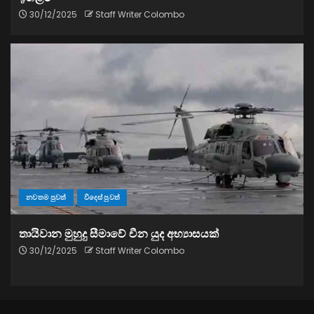
30/12/2025
Staff Writer Colombo
නවතම පුවත්
විදෙස් පුවත්
තායිවාන මුහුදු සීමාවේ චීන යුද අභ්‍යාසයක්
30/12/2025
Staff Writer Colombo