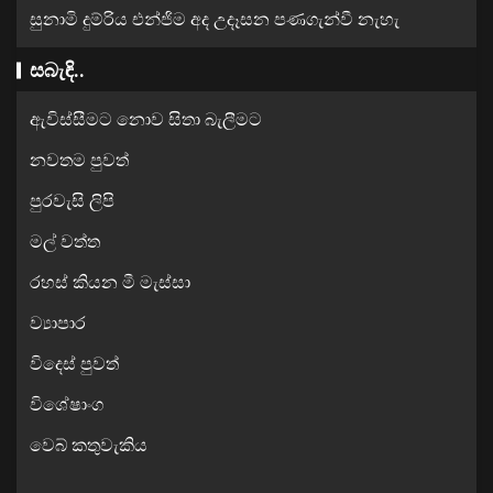
සුනාමි දුම්රිය එන්ජිම අද උදෑසන පණගැන්වී නැහැ
සබැඳි..
ඇවිස්සීමට නොව සිතා බැලීමට
නවතම පුවත්
පුරවැසි ලිපි
මල් වත්ත
රහස් කියන මී මැස්සා
ව්‍යාපාර
විදෙස් පුවත්
විශේෂාංග
වෙබ් කතුවැකිය