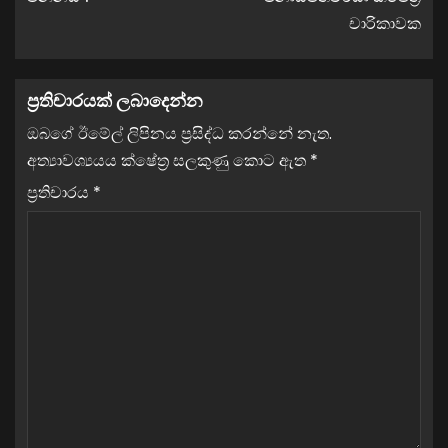
චාරිකාවක
ප්‍රතිචාරයක් ලබාදෙන්න
ඔබගේ ඊමේල් ලිපිනය ප්‍රසිද්ධ කරන්නේ නැත.
අත්‍යාවශ්‍යයය ක්ෂේත්‍ර සලකුණු කොට ඇත
*
ප්‍රතිචාරය
*