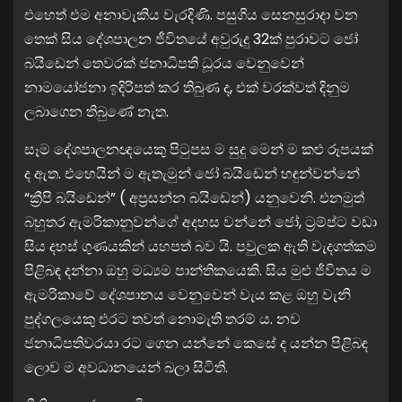
එහෙත් එම අනාවැකිය වැරදිණි. පසුගිය සෙනසුරාදා වන
තෙක් සිය දේශපාලන ජීවිතයේ අවුරුදු 32ක් පුරාවට ජෝ
බයිඩෙන් තෙවරක් ජනාධිපති ධූරය වෙනුවෙන්
නාමයෝජනා ඉදිරිපත් කර තිබුණ ද, එක් වරක්වත් දිනුම
ලබාගෙන තිබුණේ නැත.
සෑම දේශපාලනඥයෙකු පිටුපස ම සුදු මෙන් ම කළු රූපයක්
ද ඇත. එහෙයින් ම ඇතැමුන් ජෝ බයිඩෙන් හඳුන්වන්නේ
“ක්‍රීපි බයිඩෙන්” ( අප්‍රසන්න බයිඩෙන්) යනුවෙනි. එනමුත්
බහුතර ඇමරිකානුවන්ගේ අදහස වන්නේ ජෝ, ට්‍රම්ප්ට වඩා
සිය දහස් ගුණයකින් යහපත් බව යි. පවුලක ඇති වැදගත්කම
පිළිබඳ දන්නා ඔහු මධ්‍යම පාන්තිකයෙකි. සිය මුළු ජීවිතය ම
ඇමරිකාවේ දේශපානය වෙනුවෙන් වැය කළ ඔහු වැනි
පුද්ගලයෙකු එරට තවත් නොමැති තරම් ය. නව
ජනාධිපතිවරයා රට ගෙන යන්නේ කෙසේ ද යන්න පිළිබඳ
ලොව ම අවධානයෙන් බලා සිටිති.