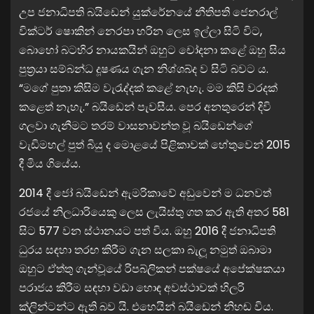
උප ජනාධිපති බයිඩෙන් යුක්රේනයේ නීතිපති ජෙනරාල්
වික්ටර් ෂොකින් නෙරපා හරින ලෙස ඉල්ලා සිටි විට,
බොහෝ බටහිර නායකයින් ඔහුට චෝදනා කළේ ඔහු සිය
පුත්‍රයා සම්බන්ධ දූෂණය ගැන නිශ්ශබ්ද ව සිටි බවට ය.
“මගේ පුතා කිසිම වැරැද්දක් කළේ නැහැ. මම කිසි වරදක්
කළෙත් නැහැ.” බයිඩෙන් පැවසීය. පෙර අනතුරෙන් දිවි
ගලවා ගැනීමට තරම් වාසනාවන්ත වූ බයිඩෙන්ගේ
වැඩිමහල් පුත් බියු ද මොළයේ පිළිකාවක් හේතුවෙන් 2015
දී මිය ගියේය.
2014 දී ජෝ බයිඩෙන් ඇමරිකාවේ අඩුවෙන් ම ධනවත්
රජයේ නිලධාරියෙකු ලෙස ලැයිස්තු ගත කර ඇති අතර 581
සිට 577 වන ස්ථානයට පත් විය. ඔහු 2016 දී ජනාධිපති
ධුරය සඳහා තරඟ කිරීම ගැන සලකා බැලූ නමුත් ඔබාමා
ඔහුට ඒත්තු ගැන්වූයේ රිපබ්ලිකන් පක්ෂයේ අපේක්ෂකයා
පරාජය කිරීම සඳහා වඩා හොඳ අවස්ථාවක් හිලරි
ක්ලින්ටන්ට ඇති බව යි. එහෙයින් බයිඩෙන් නිහඬ විය.