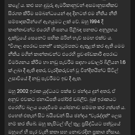
කළේ ය. කළු සහ දුඹුරු ඇමරිකානුවන් අසමානුපාතිකව
සිරගත කිරීම සම්බන්ධයෙන් අද දිනටත් එම නීතිය නීති
සම්පාදකයින්ගේ ඇගයුමට ලක් වේ. ඔහු 1994 දී
කාන්තාවන්ට එරෙහි හිංසනය පිළිබඳ පනතට අනුග්‍රහය
දැක්වූයේ සෙනෙට් සභික ඕරින් හැච් සමඟ එක්ව ය.
“විශාල අපරාධ පනත්” කෙටුම්පතට ඇතුළත් කර ඇති මෙම
නීතිය මගින් කාන්තාවන්ට එරෙහි ප්‍රචණ්ඩකාරී අපරාධ
විමර්ශනය කිරීම හා නඩු පැවරීම සඳහා ඩොලර් බිලියන 1.6
ක් ලබා දී ඇති අතර, වැරදිකරුවන් වූ වින්දිතයින්ට සිවිල්
උසාවියේ දී නඩු පැවරීමට ඉඩ දී ඇත.
ඔහු 2002 ඉරාක යුද්ධයට පක්ෂ ව ඡන්දය දුන් අතර, ඒ
අනුව එවකට ජනාධිපති ජෝර්ජ් ඩබ්ලිව්. බුෂ් ඉරාකයට
එරෙහිව බලය යෙදවීමේ යෝජනාව සම්මත කර ගත්තේ ය.
එහෙත් එතැන් සිට බයිඩෙන් සිය ඡන්දය “වැරැද්දක්” ලෙස
නම් කර තිබේ. ඔහු කැපිටල් හිල් තුළ ප්‍රසිද්ධියට පත්වූයේ
ඔහුගේ හී සැර වැනි කතා සහ නොවරදින ප්‍රකාශ නිසාය.