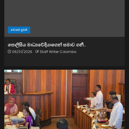
නවතම පුවත්
පොලිසිය මාධ්‍යවේදියාගෙන් සමාව ගනී..
06/01/2026
Staff Writer Colombo