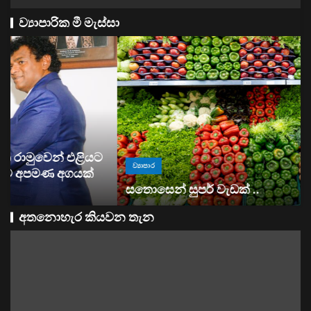
ව්‍යාපාරික මී මැස්සා
ව්‍යාපාර
සතොසෙන් සුපර් වැඩක් ..
අතනොහැර කියවන තැන