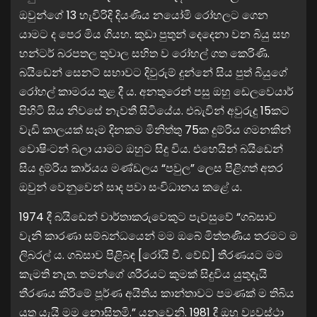
ඔවුන්ගේ 13 හැවිරිදි දියණිය නයෝමි රෝහලට ගෙන
යාමට ද පෙර මිය ගියහ. කුඩා පුතුන් දෙදෙනා වන බියු සහ
හන්ටර් බරපතල තුවාල සහිත ව රෝහල් ගත කෙරිණි.
බයිඩෙන් සෙනට් සභාවට දිවුරුම් දුන්නේ සිය පුත් බියුගේ
රෝහල් කාමරය තුළ දී ය. අනතුරෙන් පසු ඔහු ඩෙලවෙයාර්
පිහිටි සිය නිවසේ නැවතී සිටියේය. එබැවින් අවුරුදු 15කට
වැඩි කාලයක් සෑම දිනකම මිනිත්තු 75ක දුම්රිය ගමනකින්
වොෂිංටන් බලා යාමට ඔහුට සිදු විය. එහෙයින් බයිඩෙන්
සිය දුම්රිය කාර්යය මණ්ඩලය “පවුල” ලෙස පිළිගත් අතර
ඔවුන් වෙනුවෙන් සාද පවා සංවිධානය කළේ ය.
1974 දී බයිඩෙන් වාර්තාකරුවෙකුට පැවසුවේ “ගබ්සාව
වැනි කාරණා සම්බන්ධයෙන් මම ඔබේ මිත්තණිය තරමට ම
ලිබරල් ය. ගබ්සාව පිළිබඳ [රෝයි වී. වේඩ්] තීරණයට මම
කැමති නැත. තමන්ගේ ශරීරයට කුමක් සිදුවිය යුතුදැයි
තීරණය කිරීමේ පූර්ණ අයිතිය කාන්තාවට පමණක් ම තිබිය
යුතු යැයි මම නොසිතමි.” යනුවෙනි. 1981 දී ඔහු ව්‍යවස්ථා