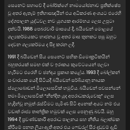
සෙනෙට් සභාවේ දී බෝර්ක්ගේ නාමයෝජනාව ප්‍රතික්ෂේප
වූ අතර ඇතැම් ඉතිහාසඥයින් එය අධිකරණ අංශයට එරෙහි
දේශපාලන යුද්ධවල නව යුගයක ආරම්භය ලෙස උපුටා
දක්වයි. 1988 පෙබරවාරි මාසයේ දී, බයිඩෙන් මොළයේ
ශල්‍යකර්මයකට භාජනය වූ අතර මාස තුනකට පසු ඔහුට
දෙවන ශල්‍යකර්මය ද සිදු කරන ලදී.
1991 දී බයිඩෙන් සිය සෙනෙට් සභික ඩිමොක්‍රටිකයින්
බහුතරයක් සමඟ එක් ව ඉරාකය කුවේටයෙන් පලවා
හැරීමට එරෙහි ව ඡන්දය ප්‍රකාශ කළේය. 1993 දී බෝල්කන්
සංචාරයක යෙදී සිටියදී බයිඩෙන් සර්බියානු නායක
ස්ලොබොඩන් මිලොසෙවික් හමුවිය. බයිඩෙන් පවසන්නේ
තමා මිලොසෙවික් “නින්දිත යුද අපරාධකරුවෙකු” ලෙස
හැඳින්වූ නමුත් රැස්වීමට පැමිණ සිටි අනෙක් අයට නම් එය
වඩාත් රාජ්‍ය තාන්ත්‍රික හමුවක් ලෙස පෙනුණු බවයි. ඔහු
1994 දී ප්‍රචණ්ඩකාරී අපරාධ පාලනය සහ නීතිය බලාත්මක
කිරීමේ පනත ලියා ඇති අතර එය ෆෙඩරල් සිර දඬුවම් දැඩි