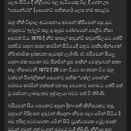
ලෙස සිටිය දී නීලියාට බලු පැටියෙකු මිල දී ගෙන ඌ
“සෙනේටර්” (සෙනෙට් සභිකයා) ලෙස නම් කළේය.
ඔහු නීති විද්‍යාල අධ්‍යාපනය අවසන් කිරීමෙන් පසු යුධ
හමුදාවට ඉල්ලුම් කළ ද, ඇදුම රෝගයෙන් පෙළීම නිසා
අසමත් විය. 1970 දී නිව් කාසල් කවුන්ටි කවුන්සිලයට තේරී
පත්වීම සඳහා තරඟ කරමින් සිටියෙදී ඔහුට ජාතිවාදීන්ගෙන්
නිර්ණාමික දූරකථන ඇමතුම් ලැබිණි. ඒ, බයිඩෙන් සියලු
දෙනා එක සමාන බව සිතමින් සුළු ජාතීන් වෙනුවෙන් කතා
කළ නිසාවෙනි. 1972 දී 29 වන වියට පා තබන විට ඔහු
වත්මන් රිපබ්ලිකන් සෙනෙට් සභික “කේල් බොග්ස්”
පරාජය කරමින් එක්සත් ජනපද සෙනෙට් සභාවට තේරී පත්
වූ පස්වන ලාබාලතම පුද්ගලයා බවට පත් වී තිබිණි.
බයිඩෙන් සිය සෙනෙට් අසුන දිනා සති කිහිපයකට පසු,
ඔහුගේ බිරිඳ සහ දරුවන් තිදෙනා නිවස බලා යමින් සිටිය දී
බඩ ඉරිඟු පටවාගෙන යමින් සිටි ට්‍රැක්ටරයක ට්‍රේලරයක්
ඔවුන් ගමන් ගත් වැගන් රථයේ වැදී තිබිණි. නීලියා සහ