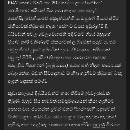
1942 නොවැම්බර් මස 20 වන දින උපන් ජෝසෆ්
රොබිනෙට් බයිඩන් සිය ළමා කාලය ගත කළේ
පෙන්සිල්වේනියාවේ ස්ක‍්‍රැන්ටන්හි ය. ඔහුගේ පියාට ස්ථිර
රැකියාවක් තිබුණේ නැත. “ජෝ” ට වයස අවුරුදු 10 දී,
බයිඩෙන් පවුල ඩෙලවෙයාර්හි පදිංචියට ගියේ ඔහුගේ
පියාට කාර් විකිණීමේ රැකියාවක් ලැබීමෙන් පසුව ය. එම
පවුල ජීවත් වූයේ අතිශයින් කුඩා නිවසක ය. බයිඩෙන්
පවුලේ පිරිමි ළමයින් තිදෙනා තම මාමා වන එඩ්වඩ්
බ්ලෙවිට් ෆිනෙගන් (බූ බූ මාමා) සමඟ එක් නිදන කාමරයක්
බෙදා ගත්හ. ඔවුන් සිව්දෙනාට ම නිදා ගැනීමට තිබුණේ බංකු
ඇඳන් දෙකක් පමණි.
කුඩා කාලයේ දී බයිඩෙන්ට කතා කිරීමේ දුර්වලතාවක්
තිබුණි. ඔහුට සිය නමවත් සම්පූර්ණයෙන් කියා ගැනීමට
අපහසු විය. එහෙයින් ළමයි ඔහුට “බායි-බයි” යනුවෙන්
විහිළු කළහ. ගුරුවරයා සමඟ කළ සංවාද නැවත නැවතත්
ඇසීම, කටේ ගල් කැට තබාගෙන කතා කිරීම පුහුණු වීම සහ