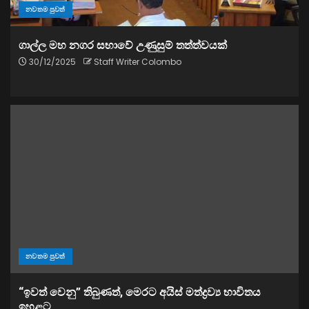
නවතම පුවත්
ගාල්ල මහ නගර සභාවේ උණුසුම් තත්ත්වයක්
30/12/2025
Staff Writer Colombo
නවතම පුවත්
“ඉවත් වෙනු” තිබුණත්, මෙරට අයිස් මත්ද්‍රව්‍ය භාවිතය
ඉහළට