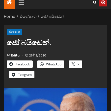
Home
විශේෂාංග
ජෝ බයි‌ඩෙන්.
විශේෂාංග
ජෝ බයි‌ඩෙන්.
Editor
26/12/2020
Facebook
WhatsApp
X
Telegram