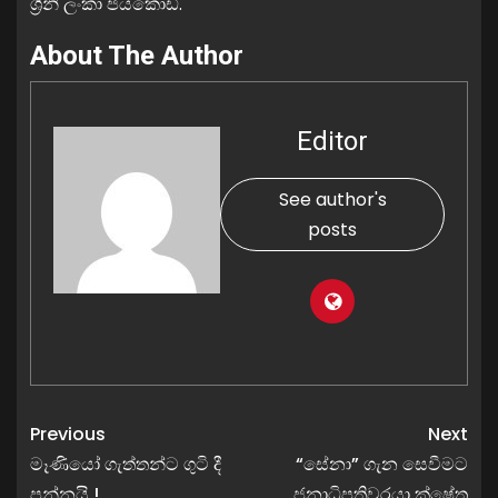
ශ්‍රීනි ලංකා ජයකොඩි.
About The Author
Editor
See author's
posts
Previous
Next
මෑණියෝ ගැත්තන්ට ගුටි දී
“සේනා” ගැන සෙවීමට
පන්නයි !
ජනාධිපතිවරයා ක්ෂේත්‍ර