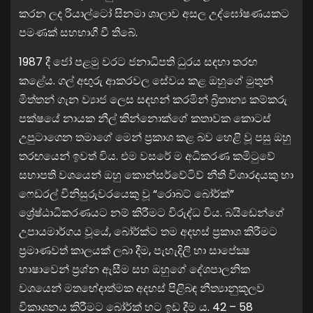
කරන ලද රියාල්ටෝ සිනමා ශාලාව අසල උද්ඝෝෂණයකට
පමණක් සහභාගී වී තිබේ.
1987 දී ජෝ පළමු වරට ජනාධිපති ධුරය සඳහා තරඟ
කළේය. ගල් අඟුරු ආකරවල සේවය කළ ඔහුගේ මුතුන්
මිත්තන් ගැන ව්‍යාජ ලෙස සඳහන් කරමින් බ්‍රිතාන්‍ය කම්කරු
පක්ෂයේ නායක නීල් කින්නොක්ගේ කතාවක කොටස්
උපුටාගෙන තමාගේ මෙන් ප්‍රකාශ කළ බව හෙළි වූ පසු ඔහු
තරඟයෙන් ඉවත් විය. එම වසරේ ම අධිකරණ කමිටුවේ
සභාපති වශයෙන් ඔහු කොන්සර්වේටිව් නීති විශාරදයකු හා
ෆෙඩරල් විනිසුරුවරයෙකු වූ “රොබට් බෝර්ක්”
ශ්‍රේෂ්ඨාධිකරණයට නම් කිරීමට විරුද්ධ විය. බයිඩෙන්ගේ
උපායමාර්ගය වූයේ, බෝර්ක්ට තම අදහස් ප්‍රකාශ කිරීමට
ප්‍රමාණවත් කාලයක් ලබා දීම, පැහැදිලි හා සාපේක්‍ෂ
භාෂාවෙන් ප්‍රශ්න ඇසීම සහ ඔහුගේ දේශපාලනික
වශයෙන් මතභේදාත්මක අදහස් පිළිබඳ නීත්‍යානුකූලව
විකාශනය කිරීමට බෝර්ක් හට ඉඩ දීම ය. 42 – 58