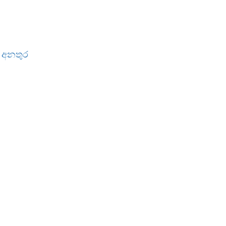
 අනතුර