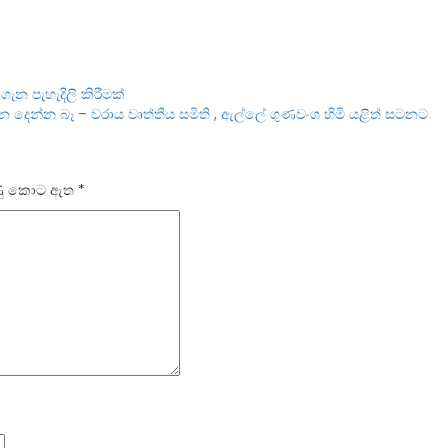
ැන පැහැදිලි කිරීමක්
න දෙන්න බෑ – වරාය වෘත්තීය සමිති , ඇල්ලේ ගුණවංශ හිමි යළිත් සටනට
ලකුණු කොට ඇත
*