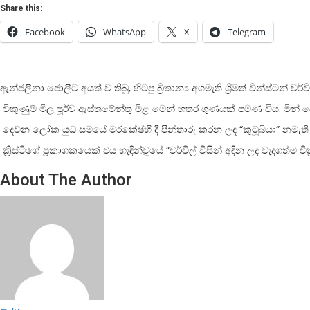
Share this:
Facebook
WhatsApp
X
Telegram
ඇන්ජලීනා ජොලීට අයත් ව තිබූ, හිටපු බ්‍රිතාන්‍ය අගමැති ශ්‍රීමත් වින්ස්ටන්
විකුණුම් මිල පූර්ව ඇස්තමේන්තු මිළ මෙන් හතර ගුණයක් පමණ විය. මින් පෙ
දෙවන ලෝක යුධ සමයේ මරකේෂ්හි දී පින්තාරු කරන ලද “කුටූබියා” නමැති 
ක්‍රිස්ටිගේ ප්‍රකාශකයෙක් එය හැඳින්වූයේ “චර්චිල් විසින් අඳින ලද වැදගත්ම චි
About The Author