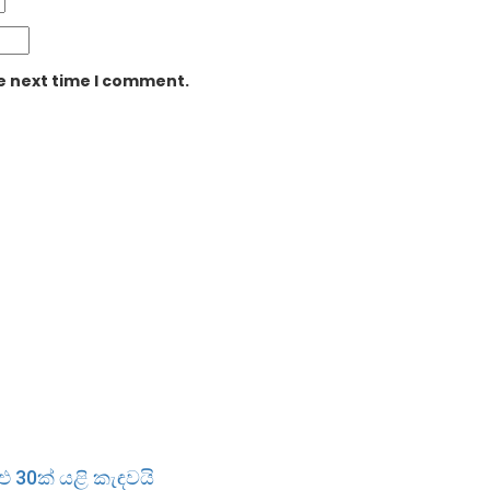
he next time I comment.
ුළු 30ක් යළි කැඳවයි