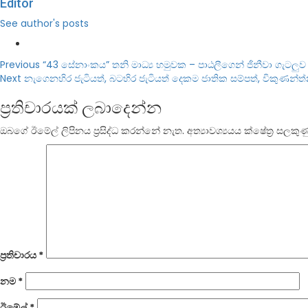
Editor
See author's posts
Post
Previous
“43 සේනාංකය” තනි මාධ්‍ය හමුවක – පාඨලීගෙන් ජිනීවා ගැටලුව ග
Next
නැගෙනහිර ජැටියත්, බටහිර ජැටියත් දෙකම ජාතික සම්පත්, විකුණන්ත්
navigation
ප්‍රතිචාරයක් ලබාදෙන්න
ඔබගේ ඊමේල් ලිපිනය ප්‍රසිද්ධ කරන්නේ නැත.
අත්‍යාවශ්‍යයය ක්ෂේත්‍ර ස
ප්‍රතිචාරය
*
නම
*
ඊමේල්
*