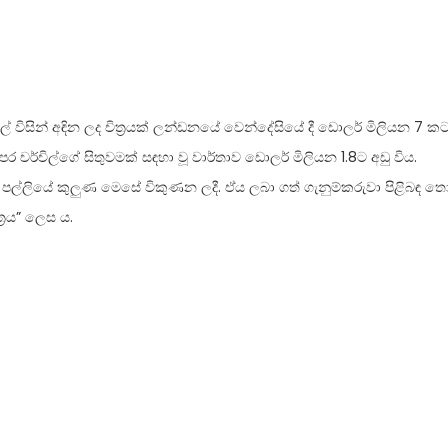
 චර්චිල් විසින් අඳින ලද චිත්‍රයක් ලන්ඩනයේ වෙන්දේසියේ දී ඩොලර් මිලියන 7 
ර චර්චිල්ගේ සිතුවමක් සඳහා වූ වාර්තාව ඩොලර් මිලියන 1.8ට අඩු විය.
පල්ලියේ කුලුණ මෙසේ විකුණන ලදී. ඒය ලබා ගත් ගැනුම්කරුවා පිළිබඳ තො
ත්‍රය” ලෙස ය.