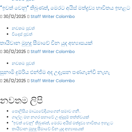
“ඉවත් වෙනු” තිබුණත්, මෙරට අයිස් මත්ද්‍රව්‍ය භාවිතය ඉහළට
30/12/2025
Staff Writer Colombo
නවතම පුවත්
විදෙස් පුවත්
තායිවාන මුහුදු සීමාවේ චීන යුද අභ්‍යාසයක්
30/12/2025
Staff Writer Colombo
නවතම පුවත්
සුනාමි දුම්රිය එන්ජිම අද උදෑසන පණගැන්වී නැහැ
26/12/2025
Staff Writer Colombo
නවතම ලිපි
පොලිසිය මාධ්‍යවේදියාගෙන් සමාව ගනී..
ගාල්ල මහ නගර සභාවේ උණුසුම් තත්ත්වයක්
“ඉවත් වෙනු” තිබුණත්, මෙරට අයිස් මත්ද්‍රව්‍ය භාවිතය ඉහළට
තායිවාන මුහුදු සීමාවේ චීන යුද අභ්‍යාසයක්