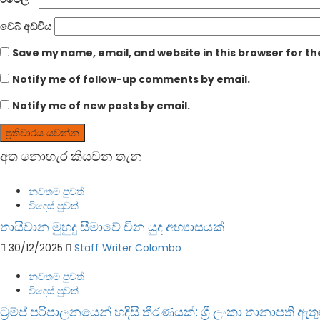
වෙබ් අඩවිය
Save my name, email, and website in this browser for t
Notify me of follow-up comments by email.
Notify me of new posts by email.
අත නොහැර කියවන තැන
නවතම පුවත්
විදෙස් පුවත්
තායිවාන මුහුදු සීමාවේ චීන යුද අභ්‍යාසයක්
30/12/2025
Staff Writer Colombo
නවතම පුවත්
විදෙස් පුවත්
ට්‍රම්ප් පරිපාලනයෙන් හදිසි තීරණයක්: ශ්‍රී ලංකා තානාපති ඇත