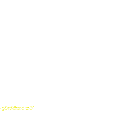
්‍රවෘත්තිකාර කම"