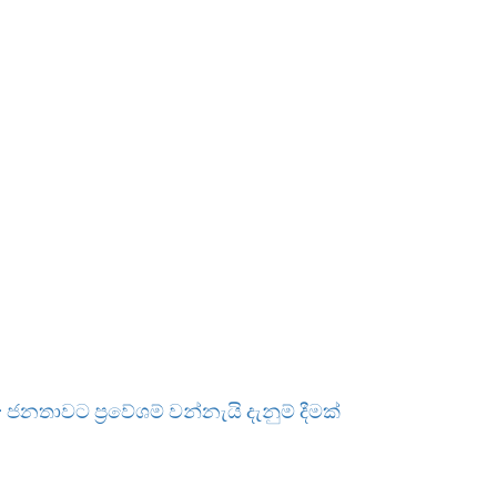
ජනතාවට ප්‍රවේශම් වන්නැයි දැනුම් දීමක්