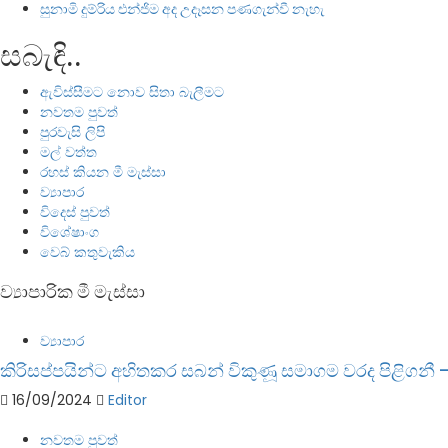
සුනාමි දුම්රිය එන්ජිම අද උදෑසන පණගැන්වී නැහැ
සබැඳි..
ඇවිස්සීමට නොව සිතා බැලීමට
නවතම පුවත්
පුරවැසි ලිපි
මල් වත්ත
රහස් කියන මී මැස්සා
ව්‍යාපාර
විදෙස් පුවත්
විශේෂාංග
වෙබ් කතුවැකිය
ව්‍යාපාරික මී මැස්සා
ව්‍යාපාර
කිරිසප්පයින්ට අහිතකර සබන් විකුණූ සමාගම වරද පිළිගනී – 
16/09/2024
Editor
නවතම පුවත්