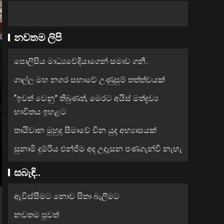
නවතම ලිපි
පොලිසිය මාධ්‍යවේදියාගෙන් සමාව ගනී..
ගාල්ල මහ නගර සභාවේ උණුසුම් තත්ත්වයක්
“ඉවත් වෙනු” තිබුණත්, මෙරට අයිස් මත්ද්‍රව්‍ය
භාවිතය ඉහළට
තායිවාන මුහුදු සීමාවේ චීන යුද අභ්‍යාසයක්
සුනාමි දුම්රිය එන්ජිම අද උදෑසන පණගැන්වී නැහැ
සබැඳි..
ඇවිස්සීමට නොව සිතා බැලීමට
නවතම පුවත්