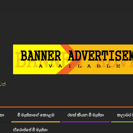
වත්
්සා
මී මැස්සාගේ කොළම
රහස් කියන මී මැස්සා
කලාබර ම
ඒරොප්පේ මී මැස්සා