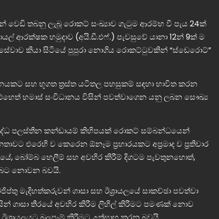
නවතම පුවත්
ව්‍යාපාර
රයෙන් වෙඩි තබනු ලැබූ රොකට් සංඛ්‍යාව ගැටුම ආරම්භ වී පැය 24ක්
ණූ සමාගම
කොළඹ විශ්වවිද්‍යාලය සම්ප්‍රදායික රාමුවෙන්
ල් ආරක්ෂක හමුදාව (අයි.ඩී.එෆ්.) පැවසුවේ යානා 12න් 9ක් ම
න්නැයි දැනුම්
එළියට පනී – විද්‍යාත්මක පර්යේෂණ වලට
ිසි සේවාව කියා සිටියේ පුපුරා නොගිය රොකට්ටුවකින් “ස්ඩෙරොට්”
අපමණ අගයක් සොයයි
යකට සහ භූගත ත්‍රස්ත යටිතල පහසුකම් සඳහා භාවිත කරන
. එහෙත් හමාස් සංවිධානය විසින් පවත්වාගෙන යනු ලබන සෞඛ්‍ය
්ධ පලස්තීන කන්ඩායම් කිහිපයක් රොකට් සම්බන්ධයෙන්
නතාවට එරෙහි ව කෙරෙන ඕනෑම ප්‍රහාරයකට අප්‍රමාද ව ප්‍රතිචාර
සිටියේ, බෝම්බ හෙලීම් සහ අවහිර කිරීම් දිගටම පැවතුනහොත්,
සුබට නොවන බවයි.
ඊජිප්තු මැදිහත්කරුවන් ගාසා සහ ඊශ්‍රායලයේ සාකච්ඡා පවත්වා
ින් ගාසා තීරයේ අවහිර කිරීම ලිහිල් කිරීමට පමණක් නොව
ත් ඊශ්‍රායලයට බලපෑම් කිරීමට උත්සාහ කරන බවයි.