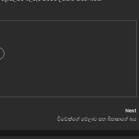
Next
විවේක්ගේ වේලාව සහ බිපාෂාගේ බය