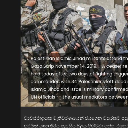
Palestinian Islamic Jihad militants attend t
Gaza Strip November 14, 2019. - A ceasefire
hold today after two days of fighting trigger
commander, with 34 Palestinians left dead i
Islamic Jihad and Israel's military confirm
UN officials -- the usual mediators betwee
ව්‍යවස්ථාදායක මැතිවරණයෙන් ජයගෙන වසරකට පසු 200
හරිමින් ගාසා තීරය තුළ සිය බලය පිහිටුවා ගත්හ. එහෙය