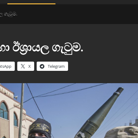
ල ගැටුම.
ා ඊශ්‍රායල ගැටුම.
tsApp
X
Telegram
නවතම පුවත්
නී..
ගාල්ල මහ නගර සභාවේ උණුසුම් තත්ත්වයක්