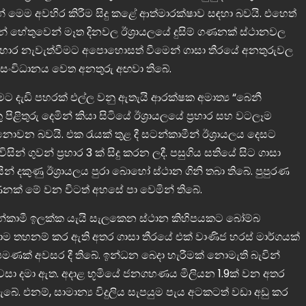
මෙම අවහිර කිරීම සිදු කළේ ආත්මාරක්ෂාව සඳහා බවයි. එහෙත්
ූන් හේතුවෙන් මෑත දිනවල ඊශ්‍රායලයේ දුසිම් ගණනක් ස්ථානවල
් ප්‍රහාර නැවැත්වීමට අපොහොසත් වීමෙන් ගාසා තීරයේ අනතුරුවල
ාස් සංවිධානය වෙත අනතුරු අඟවා තිබේ.
 දැඩි පහරක් එල්ල වනු ඇතැයි ආරක්ෂක අමාත්‍ය “බෙනී
පිළිතුරු දෙමින් කියා සිටියේ ඊශ්‍රායලයේ ප්‍රහාර සහ වටලෑම
වන බවයි. එක රැයක් තුළ දී සටන්කාමීන් ඊශ්‍රායලය දෙසට
ින් ගුවන් ප්‍රහාර 3 ක් සිදු කරන ලදී. පසුගිය සතියේ සිට ගාසා
 දකුණු ඊශ්‍රායලය පුරා බොහෝ ස්ථාන ගිනි තබා තිබේ. පුපුරණ
 ගණනක් මේ වන විටත් අහසේ පා වෙමින් තිබේ.
ේ සටන්කාමී ඉලක්ක යැයි සැලකෙන ස්ථාන කිහිපයකට බෝම්බ
යාම තහනම් කර ඇති අතර ගාසා තීරයේ එක් වාණිජ හරස් මාර්ගයක්
මණක් අවසර දී තිබේ. ඉන්ධන බෙදා හැරීමක් නොමැති බැවින්
 වසා දමා ඇත. අදාළ භූමියේ ජනගහණය මිලියන 1.9ක් වන අතර
ේ. එනම්, සාමාන්‍ය විදුලිය සැපයුම පැය අටකටත් වඩා අඩු කර