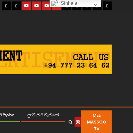
Sinhala
MEE
ී මැස්සා
පුරවැසි මී මැස්සෝ
MASSOO
TV