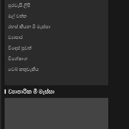
පුරවැසි ලිපි
මල් වත්ත
රහස් කියන මී මැස්සා
ව්‍යාපාර
විදෙස් පුවත්
විශේෂාංග
වෙබ් කතුවැකිය
ව්‍යාපාරික මී මැස්සා