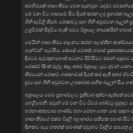
අවහිරයක් ගාසා තීරය වෙත පැනවූහ. දෙරට පවසන්නේ 
මේ වන විට ගාසාවේ සිට දියත් කරන ලද ප්‍රහාරක බැල
ගිනි ඇවිළී තිබේ. රොකට්ටු සහ ගිනි අවුළුවන බැලූන
උග්‍රවීමක් සිදුවිය හැකි බවට ඊශ්‍රායල නායකයින් හම
මෙයින් ගාසා තීරය පාලනය කරන පලස්තීන කණ්ඩායමට
ගැන්ට්ස්” පැවසීය. කෙසේ වෙතත්, හමාස් ප්‍රකාශකයෙකු 
දිගටම පැවතුනහොත් සටනට පිවිසීමට තමන් පසුබට නො
රොකට් 12 ක් එල්ල කළ අතර ඊශ්‍රායල යුධ ගුවන් යානා විස
තීරයෙන් රොකට් ගණනාවක් දියත් කර ඇති අතර ඒවායින්
ද්‍රව්‍ය සහ ගිනි අවුළුවන උපකරණ සහිත බැලූන් සිය
ඉශ්‍රායලය මෙම ප්‍රහාරවලට ප්‍රතිචාර දක්වා ඇත්ත
හෙළීමෙනි. ඔවුන් මේ වන විට ධීවර බෝට්ටු මුහුදට 
හරහා අත්‍යවශ්‍ය භාණ්ඩ එහා මෙහා ගෙන යාම සඳහා ප
ගාසා තීරයේ එකම විදුලි බලාගාරය සතියක පමණ සිට
දිනකට පැය හතරක් පමණක් ඔවුනට විදුලිය සපයනු ලැබ