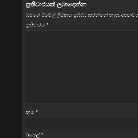
ප්‍රතිචාරයක් ලබාදෙන්න
ඔබගේ ඊමේල් ලිපිනය ප්‍රසිද්ධ කරන්නේ නැත.
අත්‍යා
ප්‍රතිචාරය
*
නම
*
ඊමේල්
*