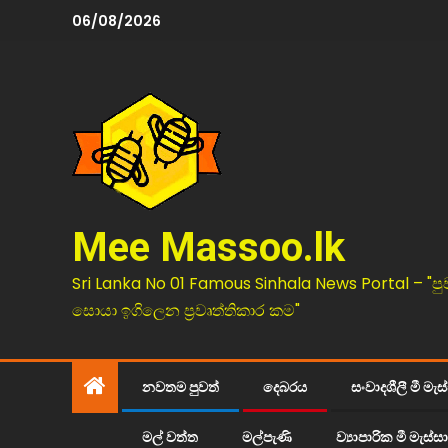
06/08/2026
Mee Massoo.lk
Sri Lanka No 01 Famous Sinhala News Portal – "පු
සොයා ඉගිලෙන ප්‍රවෘත්තිකාර කම"
නවතම පුවත්
දෙබරය
සංවාදශීලී මී මැස
මල් වත්ත
මල්පැණි
ව්‍යාපාරික මී මැස්සා