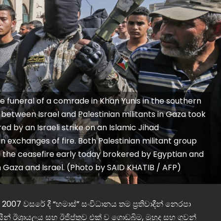
he funeral of a comrade in Khan Yunis in the southern
 between Israel and Palestinian militants in Gaza took
ed by an Israeli strike on an Islamic Jihad
n exchanges of fire. Both Palestinian militant group
ed the ceasefire early today brokered by Egyptian and
n Gaza and Israel. (Photo by SAID KHATIB / AFP)
7 වසරේ දී “හමාස්” සංවිධානය තම ප්‍රතිවාදීන් නෙරපා
ින් ඊශ්‍රායලය සහ ඊජිප්තුව එක් ව ගොඩබිම, මුහුද සහ ගුවන්