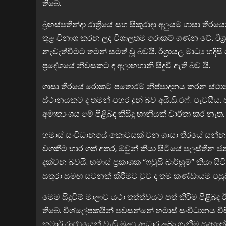
තිබේ.
ව්‍යාපාර
බ්‍රහස්පතින්දා රාත්‍රියේ සහ සිකුරාදා අලුයම ගාසා තී
කිරිසප්පයින්ට අහිතකර සබන් විකු
තුළ විනාශ කරන ලද විශාලතම රොකට් ගණන වේ. ඊශ්‍රාය
ියි : ෆිච් රේටින් ලංකාව
වරද පිළිගනී – ජනතාවට ප්‍රවේශම් ව
නැවැත්වීමට තමන් සමත් වූ බවයි. ඊශ්‍රායල මාධ්‍ය හද
 වාර්තා කරයි
දීමක්
ප්‍රදේශයේ නිවසකට ද අලාභහානි සිදුවී ඇති බව යි.
ගාසා තීරයේ රොකට් පතොරම් නිෂ්පාදනය කරන ස්ථාන
ස්ථානයකට ද තමන් පහර දුන් බව අයි.ඩී.එෆ්. පැවසීය
අමාත්‍යංශය මේ පිළිබඳ කිසිදු හානියක් වාර්තා කර නැත.
හමාස් සංවිධානයේ කොටසක් වන ගාසා තීරයේ සන්නද
වගකීම භාර ගත් අතර, ඔවුන් කියා සිටියේ පලස්තීන ජ
දක්වන බවයි. හමාස් ප්‍රකාශක “ෆවුසි බාර්හූම්” කියා 
සතුරා සමඟ සටනක් කිරීමට වුව ද තම කණ්ඩායම ප
මෙම සිදුවීම් මාලාව යථා තත්ත්වයට පත් කිරීම පිළිබඳ 
තිබේ. විශ්ලේෂකයින් පවසන්නේ හමාස් සංවිධානය විස
කටාර් රාජ්‍යයෙන් වැඩි මූල්‍ය ආධාර ලබා ගැනීම සඳහා