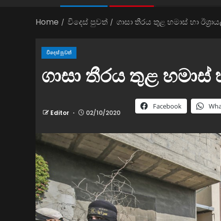
Home
විදෙස් පුවත්
ගාසා තීරය තුළ හමාස් හා ඊශ්‍රාය
විදෙස් පුවත්
ගාසා තීරය තුළ හමාස් හ
Facebook
Wha
Editor
02/10/2020
නවතම පුවත්
ම අද උදෑසන පණගැන්වී නැහැ
පොලිසිය මාධ්‍යවේදියාගෙන් සමාව ග