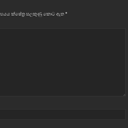
වශ්‍යයය ක්ෂේත්‍ර සලකුණු කොට ඇත
*