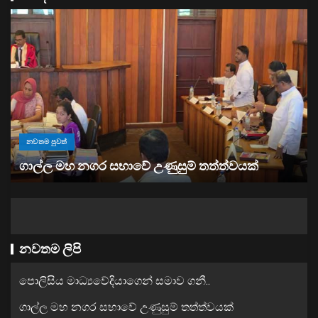
නවතම පුවත්
“ඉවත් වෙනු” තිබුණත්, මෙරට අයිස් මත්ද්‍රව්‍ය භාවිතය
ඉහළට
නවතම ලිපි
පොලිසිය මාධ්‍යවේදියාගෙන් සමාව ගනී..
ගාල්ල මහ නගර සභාවේ උණුසුම් තත්ත්වයක්