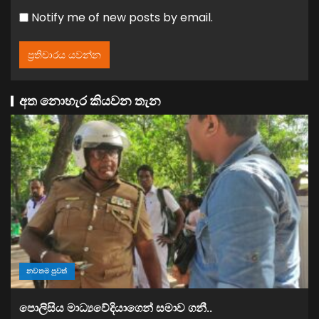
Notify me of new posts by email.
අත නොහැර කියවන තැන
නවතම පුවත්
පොලිසිය මාධ්‍යවේදියාගෙන් සමාව ගනී..