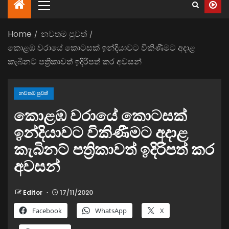
Home
නවතම පුවත්
කොළඹ වරායේ කොටසක් ඉන්දියාවට විකිණීමට අදාළ
කැබිනට් පත්‍රිකාවත් ඉදිරිපත් කර අවසන්
නවතම පුවත්
කොළඹ වරායේ කොටසක්
ඉන්දියාවට විකිණීමට අදාළ
කැබිනට් පත්‍රිකාවත් ඉදිරිපත් කර
අවසන්
Editor
17/11/2020
Facebook
WhatsApp
X