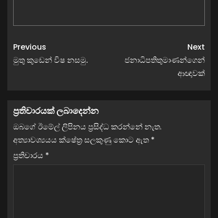
Previous
Next
මුතු කුඩෙන් විෂ නසමු.
ජනාධිපතිතුමාණන්ගෙන්
ආඥාවක්
ප්‍රතිචාරයක් ලබාදෙන්න
ඔබගේ ඊමේල් ලිපිනය ප්‍රසිද්ධ කරන්නේ නැත.
අත්‍යාවශ්‍යයය ක්ෂේත්‍ර සලකුණු කොට ඇත
*
ප්‍රතිචාරය
*