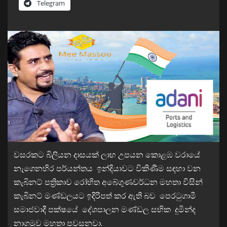
Telegram
වසරකට බිලියන දාසයක් ලාභ උපයන කොළඹ වරායේ
නැගෙනහිර පර්යන්තය ඉන්දියාවට විකිණීම සඳහා වන
කැබිනට් පත්‍රිකාව රෝහිත අබේගුණවර්ධන මහතා විසින්
කැබිනට් මණ්ඩලයට ඉදිරිපත් කර ඇති බව පෙරටුගාමී
සමාජවාදී පක්ෂයේ දේශපාලන මණ්ඩල සභික දුමින්ද
නාගමුව මහතා පවසනවා.