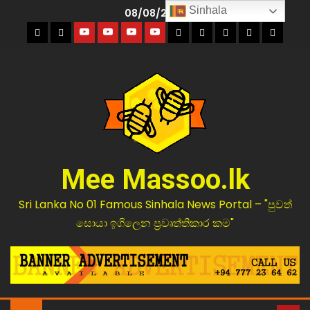
Sinhala
08/08/2026
Mee Massoo.lk
Sri Lanka No 01 Famous Sinhala News Portal – "පුවත්
සොයා ඉගිලෙන ප්‍රවෘත්තිකාර කම"