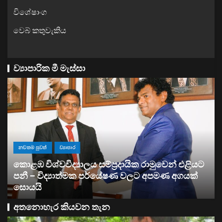
විශේෂාංග
වෙබ් කතුවැකිය
ව්‍යාපාරික මී මැස්සා
ව්‍යාපාර
සතොසෙන් සුපර් වැඩක් ..
අතනොහැර කියවන තැන