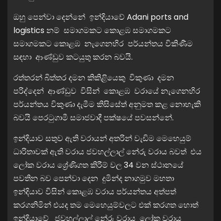
ඔහු පෙන්වා දෙන්නේ ඉන්දියාවේ Adani ports and
logistics නම් සමාගමකට කොළඹ සමාගමකට
සමාගමකට කොළඹ නැගෙනහිර පර්යන්තය විකිණීම
සඳහා ආණ්ඩුව කටයුතු කරන බවයි.
රත්තරන් බිත්තර දමන කිකිළියෙකු විකුණා දමන
පරිද්දෙන් ආණ්ඩුව විසින් කොළඹ වරායේ නැගෙනහිර
පර්යන්තය විකුණා දැමීම කිසිසේත් අනුමත කළ නොහැකි
බවයි පෙරටුගාමී සමාජවාදී පක්ෂයේ පවසන්නේ.
ඉන්දියාව සතුව ඇති වරායන් අතරින් වැඩිම මෙහෙයුම්
ධාරිතාවක් ඇති වරාය ජවහල්ලාල් නේරු වරාය බවත් එය
ලෝක වරාය ශ්‍රේණිගත කිරීම් වල 34 වන ස්ථානයේ
පවතින බව පෙන්වා දෙන දුමින්ද නාගමුව මහතා
ඉන්දියාව විසින් කොළඹ වරාය පර්යන්තය අත්පත්
කරගනිමින් එයද තම මෙහෙයුම්වලට එක් කරගත හොත්
ඉන්දියාවේ ජවහල්ලාල් නේරු වරාය ලෝක වරාය