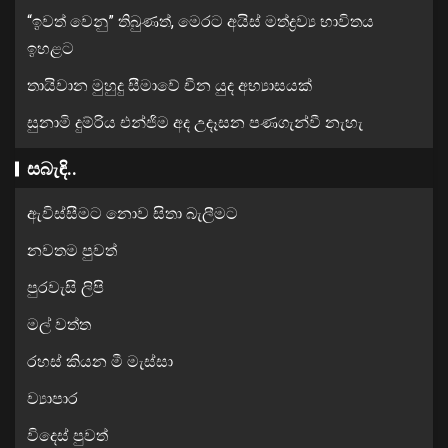
“ඉවත් වෙනු” තිබුණත්, මෙරට අයිස් මත්ද්‍රව්‍ය භාවිතය
ඉහළට
තායිවාන මුහුදු සීමාවේ චීන යුද අභ්‍යාසයක්
සුනාමි දුම්රිය එන්ජිම අද උදෑසන පණගැන්වී නැහැ
සබැඳි..
ඇවිස්සීමට නොව සිතා බැලීමට
නවතම පුවත්
පුරවැසි ලිපි
මල් වත්ත
රහස් කියන මී මැස්සා
ව්‍යාපාර
විදෙස් පුවත්