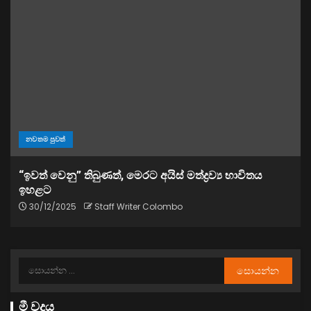
නවතම පුවත්
“ඉවත් වෙනු” තිබුණත්, මෙරට අයිස් මත්ද්‍රව්‍ය භාවිතය
ඉහළට
30/12/2025
Staff Writer Colombo
මී වදය