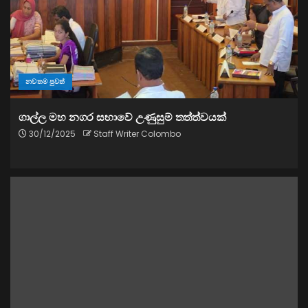
නවතම පුවත්
ගාල්ල මහ නගර සභාවේ උණුසුම් තත්ත්වයක්
30/12/2025
Staff Writer Colombo