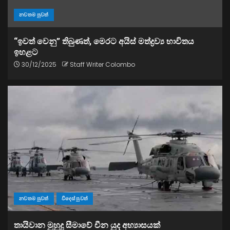
නවතම පුවත්
“ඉවත් වෙනු” තිබුණත්, මෙරට අයිස් මත්ද්‍රව්‍ය භාවිතය
ඉහළට
30/12/2025
Staff Writer Colombo
නවතම පුවත්
විදෙස් පුවත්
තායිවාන මුහුදු සීමාවේ චීන යුද අභ්‍යාසයක්