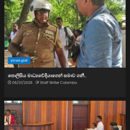
නවතම පුවත්
පොලිසිය මාධ්‍යවේදියාගෙන් සමාව ගනී..
06/01/2026
Staff Writer Colombo