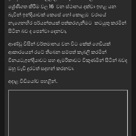
ශ්‍රේණිගත කිරීම වල 16 වන ස්ථානය දක්වා ඉහළ යන
බැවින් ඉන්දියාවක් කෙසේ හෝ කොළඹ වරායේ
නැගෙනහිර පර්යන්තයක් පත්කරගැනීමට කටයුතු කරමින්
සිටින බව ද පෙන්වා දෙනවා,
ආණ්ඩු විසින් වර්තමානය වන විට කේක් ගෙඩියක්
ආකාරයෙන් රටේ තිබෙන සම්පත් කැබලි කරමින්
චීනයට,ඉන්දියාවට සහ ඇමරිකාවට විකුණමින් සිටීන් බවද
ඔහු වැඩි දුරටත් සදහන් කරනවා.
අදාළ වීඩියෝව පහළින්..