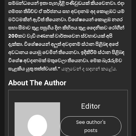
සම්බන්ධයෙන් ඉතා පැහැදිළි පණිවුඩයක් කියවෙනවා. එදා
ගම්පහ තිබිච්ච ඒ තර්ජනය සහ අවදානම අද කොළඹට යම්
මට්ටමකින් ඇවිත් තියෙනවා. විශේෂයෙන් කොළඹ නගර
සභා සීමාව තුළ පසුගිය දින කිහිපය තුළ දෛනිකව රෝගීන්
200කට වැඩි ගණනක් වාර්තාවෙන ස්වභාවයක් අපි
දැක්කා. විශේෂයෙන් අලුත් අවදානම් ස්ථාන පිළිබඳ අපේ
අවධානය යොමු වෙමින් තියෙනවා. ඉදිකිරීම් ස්ථාන පිළිබඳ
විශේෂ අවදානමක් මතුවෙලා තියෙනවා. මේක බැරෑරුම්ව
සැළකිය යුතු තත්ත්වයක්.”
යනුවෙන් ද සඳහන් කළේය.
About The Author
Editor
See author's
posts