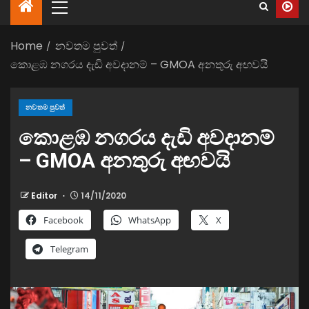
Home
නවතම පුවත්
කොළඹ නගරය දැඩි අවදානම් – GMOA අනතුරු අඟවයි
නවතම පුවත්
කොළඹ නගරය දැඩි අවදානම්
– GMOA අනතුරු අඟවයි
Editor
14/11/2020
Facebook
WhatsApp
X
Telegram