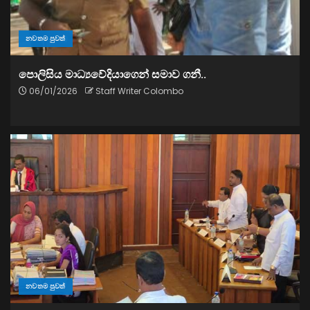
නවතම පුවත්
පොලිසිය මාධ්‍යවේදියාගෙන් සමාව ගනී..
06/01/2026
Staff Writer Colombo
නවතම පුවත්