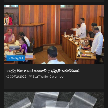
නවතම පුවත්
ගාල්ල මහ නගර සභාවේ උණුසුම් තත්ත්වයක්
30/12/2025
Staff Writer Colombo