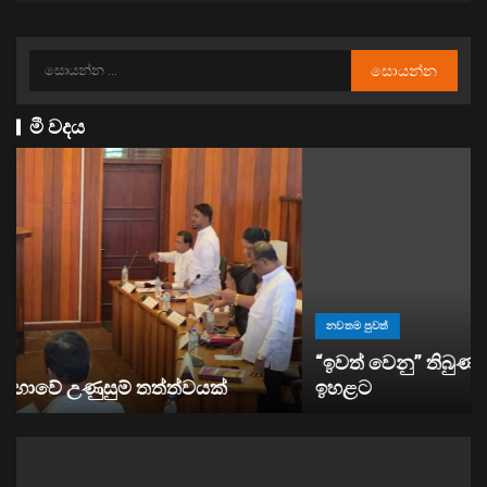
මී වදය
නවතම පුවත්
“ඉවත් වෙනු” තිබුණත්, මෙරට අයිස් මත්ද්‍රව්‍ය භාවිතය
ඉහළට