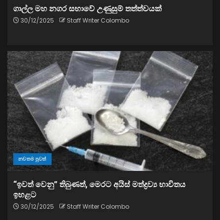
ගාල්ල මහ නගර සභාවේ උණුසුම් තත්ත්වයක්
30/12/2025
Staff Writer Colombo
නවතම පුවත්
“ඉවත් වෙනු” තිබුණත්, මෙරට අයිස් මත්ද්‍රව්‍ය භාවිතය
ඉහළට
30/12/2025
Staff Writer Colombo