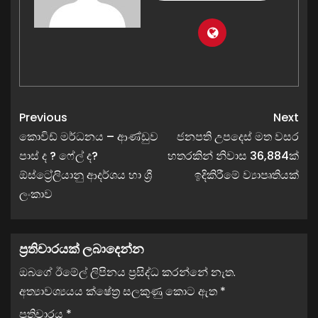
Previous
Next
කොවිඩ් මර්ධනය – ආණ්ඩුව
ජනපති උපදෙස් මත වසර
පාස් ද ? ෆේල් ද?
හතරකින් නිවාස 36,884ක්
ඕස්ට්‍රේලියානු ආදර්ශය හා ශ්‍රී
ඉදිකිරීමේ ව්‍යාපෘතියක්
ලංකාව
ප්‍රතිචාරයක් ලබාදෙන්න
ඔබගේ ඊමේල් ලිපිනය ප්‍රසිද්ධ කරන්නේ නැත.
අත්‍යාවශ්‍යයය ක්ෂේත්‍ර සලකුණු කොට ඇත
*
ප්‍රතිචාරය
*