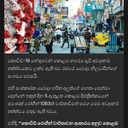
කොවිඩ්-19 හේතුවෙන් කොළඹ නගරය දැඩි අවදානම්
තත්ත්වයකට ලක්ව ඇති බව රජයේ වෛද්‍ය නිලධාරීන්ගේ
සංගමය පවසයි.
එහි සංස්කාරක වෛද්‍ය හරිත අලුත්ගේ මහතා පෙන්වා
දෙන්නේ ඉකුත් දින 5 ඇතුළත කොළඹ දිස්ත්‍රික්කයෙන්
පමණක් රෝගීන් 1083ක් වාර්තාවීමත් සමග මෙම අවදානම්
තත්ත්වය මතුව ඇති බවය.
එහිදී,
“කොවිඩ් රොගීන් වාර්තාවන ආකාරය අනුව කොළඹ