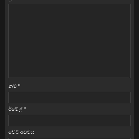
නම
*
ඊමේල්
*
වෙබ් අඩවිය