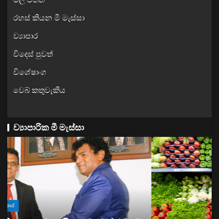
රහස් කියන මී මැස්සා
ව්‍යාපාර
විදෙස් පුවත්
විශේෂාංග
වෙබ් කතුවැකිය
ව්‍යාපාරික මී මැස්සා