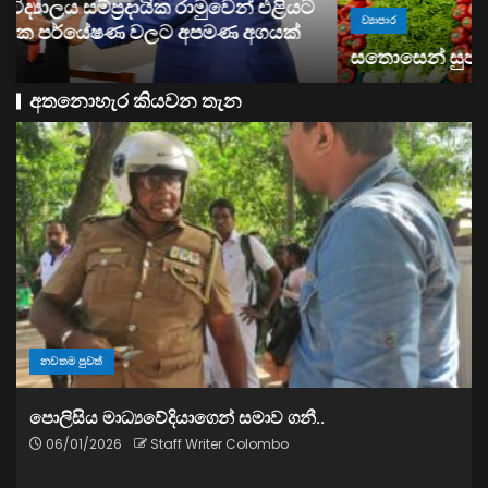
ව්‍යාපාර
සතොසෙන් සුපර් වැඩක් ..
අතනොහැර කියවන තැන
නවතම පුවත්
පොලිසිය මාධ්‍යවේදියාගෙන් සමාව ගනී..
06/01/2026
Staff Writer Colombo