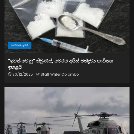
නවතම පුවත්
“ඉවත් වෙනු” තිබුණත්, මෙරට අයිස් මත්ද්‍රව්‍ය භාවිතය
ඉහළට
30/12/2025
Staff Writer Colombo