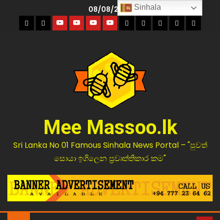
Sinhala
08/08/2026
Mee Massoo.lk
Sri Lanka No 01 Famous Sinhala News Portal – "පුවත්
සොයා ඉගිලෙන ප්‍රවෘත්තිකාර කම"