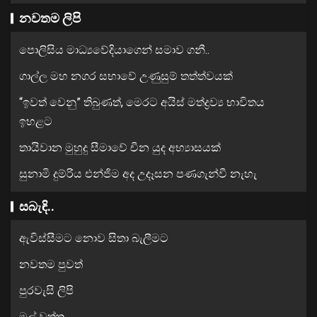
නවතම ලිපි
පොලිසිය මාධ්‍යවේදියාගෙන් සමාව ගනී..
ගාල්ල මහ නගර සභාවේ උණුසුම් තත්ත්වයක්
“ඉවත් වෙනු” තිබුණත්, මෙරට අයිස් මත්ද්‍රව්‍ය භාවිතය
ඉහළට
තායිවාන මුහුදු සීමාවේ චීන යුද අභ්‍යාසයක්
සුනාමි දුම්රිය එන්ජිම අද උදෑසන පණගැන්වී නැහැ
සබැඳි..
ඇවිස්සීමට නොව සිතා බැලීමට
නවතම පුවත්
පුරවැසි ලිපි
මල් වත්ත