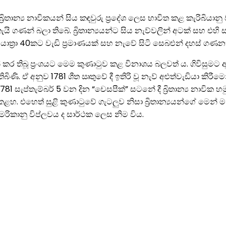
්‍රිතාන්‍ය නාවිකයන් සිය කඳවුරු ප්‍රදේශ ලෙස භාවිත කළ කැරිබිය
ි ගණන් බලා තිබේ. බ්‍රිතාන්‍යයන්ට සිය නැව්වලින් අටක් සහ එහි
ාහන යාත්‍රා 40කට වැඩි ප්‍රමාණයක් සහ නැවේ සිටි සෙබළුන් දහස් ගණ
න් කර තිබූ ප්‍රංශයට මෙම කුණාටුව කළ විනාශය බලවත් ය. ගිවිසුම
. ඒ අනුව 1781 ශීත ඍතුවේ දී ඉතිරි වූ නැව් අළුත්වැඩියා කිරීමෙන් 
ප්තැම්බර් 5 වන දින “චෙසපීක්” සටනේ දී බ්‍රිතාන්‍ය නාවික හමුදා
ළහ. එහෙත් සුළි කුණාටුවේ ගැටලුව නිසා බ්‍රිතාන්‍යයන්ගේ මෙන් ම ප්
රිකානු විප්ලවය ද සාර්ථක ලෙස නිම විය.