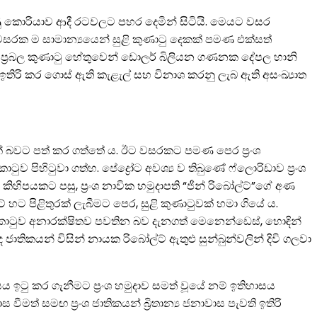
ණු කොරියාව ආදී රටවලට පහර දෙමින් සිටියි. මෙයට වසර
සරක ම සාමාන්‍යයෙන් සුළි කුණාටු දෙකක් පමණ එක්සත්
 ප්‍රබල කුණාටු හේතුවෙන් ඩොලර් බිලියන ගණනක දේපල හානි
ඉතිරි කර ගොස් ඇති කැළැල් සහ විනාශ කරනු ලැබ ඇති අසංඛ්‍යාත
ිතයක් බවට පත් කර ගත්තේ ය. ඊට වසරකට පමණ පෙර ප්‍රංශ
පිහිටුවා ගත්හ. පේද්‍රෝට අවශ්‍ය ව තිබුණේ ෆ්ලොරිඩාව ප්‍රංශ
හිපයකට පසු, ප්‍රංශ නාවික හමුදාපති “ජීන් රිබෝල්ට්”ගේ අණ
ට පිළිතුරක් ලැබීමට පෙර, සුළි කුණාටුවක් හමා ගියේ ය.
 බලකොටුව අනාරක්ෂිතව පවතින බව දැනගත් මෙනෙන්ඩෙස්, හොඳින්
 ජාතිකයන් විසින් නායක රිබෝල්ට් ඇතුළු සුන්බුන්වලින් දිවි ගලවා
 ඉටු කර ගැනීමට ප්‍රංශ හමුදාව සමත් වූයේ නම් ඉතිහාසය
ත් සමඟ ප්‍රංශ ජාතිකයන් බ්‍රිතාන්‍ය ජනාවාස පැවති ඉතිරි