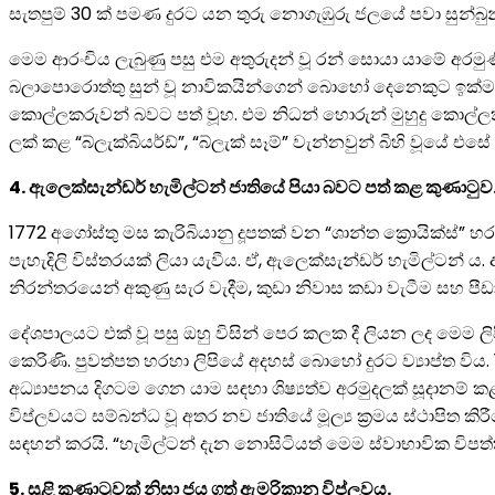
සැතපුම් 30 ක් පමණ දුරට යන තුරු නොගැඹුරු ජලයේ පවා සුන්බුන
මෙම ආරංචිය ලැබුණු පසු එම අතුරුදන් වූ රන් සොයා යාමේ අරම
බලාපොරොත්තු සුන් වූ නාවිකයින්ගෙන් බොහෝ දෙනෙකුට ඉක්මනින් ධ
කොල්ලකරුවන් බවට පත් වූහ. එම නිධන් හොරුන් මුහුදු කොල්
ලක් කළ “බ්ලැක්බියර්ඩ්”, “බ්ලැක් සෑම්” වැන්නවුන් බිහි වූයේ එසේ ය
4. ඇලෙක්සැන්ඩර් හැමිල්ටන් ජාතියේ පියා බවට පත් කළ කුණාටුව
1772 අගෝස්තු මස කැරිබියානු දූපතක් වන “ශාන්ත ක්‍රොයික්ස්” 
පැහැදිලි විස්තරයක් ලියා යැවීය. ඒ, ඇලෙක්සැන්ඩර් හැමිල්ටන් 
නිරන්තරයෙන් අකුණු සැර වැදීම, කුඩා නිවාස කඩා වැටීම සහ පීඩා
දේශපාලයට එක් වූ පසු ඔහු විසින් පෙර කලක දී ලියන ලද මෙම ලිප
කෙරිණි. පුවත්පත හරහා ලිපියේ අදහස් බොහෝ දුරට ව්‍යාප්ත විය. 1
අධ්‍යාපනය දිගටම ගෙන යාම සඳහා ශිෂ්‍යත්ව අරමුදලක් සූදානම්
විප්ලවයට සම්බන්ධ වූ අතර නව ජාතියේ මූල්‍ය ක්‍රමය ස්ථාපිත
සඳහන් කරයි. “හැමිල්ටන් දැන නොසිටියත් මෙම ස්වාභාවික විපත්ත
5. සුළි කුණාටුවක් නිසා ජය ගත් ඇමරිකානු විප්ලවය.