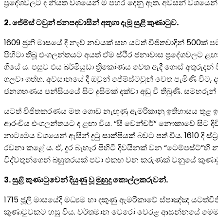
ප්‍රදේශවලට ද නියත වශයෙන් ම පහර දෙනු ඇත. අවසන් වශයෙන් ම
2. ජේම්ස් ටවුන් ජනපදවාසීන් අතුගා දැමූ සුළි කුණාටුව.
1609 ජුනි මාසයේ දී නැව් නවයක් සහ යටත් විජිතවාදීන් 500ක
පිහිටා තිබූ එංගලන්තයට අයත් ඒම ස්ථිර ජනාවාස ප්‍රදේශවලට ළඟා
ගියේ ය. පසුව එය බර්මියුඩා ත්‍රිකෝණය වෙත ඇදී ගොස් අතුරුදන් ව
ගලවා ගත්හ. අවසානයේ දී ඔවුන් ජේම්ස්ටවුන් වෙත පැමිණි විට,
ජනගහණය පන්සියයේ සිට දුසිමක් දක්වා අඩු වී තිබුණි. සමහරුන් 
යටත් විජිතකරණය මත ගොඩ නැඟුණු ඇමරිකානු ඉතිහාසය තුළ ඉහ
ආරංචිය එංගලන්තයට ද ළඟා විය. “සී වෙන්චර්” නෞකාවේ සිට දිවි
නාට්‍යමය වශයෙන් ඇසින් දුටු සාක්ෂියක් බවට පත් විය. 1610 දී ස
රචනා කළේ ය. ඒ, දුර බැහැර පිහිටි දිවයිනක් වන “ටෙම්පස්ට්”හි 
විද්වතුන්ගෙන් බහුතරයක් පවා එකඟ වන කරුණක් වනුයේ කුණාටුව පි
3. සුළි කුණාටුවෙන් දියුණු වූ මුහුදු කොල්ලකරුවන්.
1715 ජූලි මාසයේදී මධ්‍යම හා දකුණු ඇමරිකාවේ ස්පාඤ්ඤ යටත්විජ
කුණාටුවකට හසු විය. වර්තමාන වෙරෝ වෙරළ ආසන්නයේ මෙම රන්