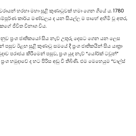
ානු වරායන් හරහා මහා සුළි කුණාටුවක් හමා ගෙන ගියේ ය. 1780
 සම්පූර්ණ කාර්ය මණ්ඩලය ද යන සියල්ල ම පාහේ අහිමි වූ අතර,
නකගේ ජීවිත විනාශ විය.
ට අනුව ප්‍රංශ ජාතිකයෝ සිය නැව් උතුරු දෙසට ගෙන යන ලෙස
පසුව ඊළඟ සුළි කුණාටු සමයේ දී ප්‍රංශ ජාතිකයින් සිය යාත්‍රා
ව පරාජය කිරීමෙන් පසුව, ප්‍රංශ යුද නැව් “යෝර්ක් ටවුන්”
‍රංශ හමුදාවේ ද භට පිරිස අඩු වී තිබිණි. එම මෙහෙයුම “චාල්ස්