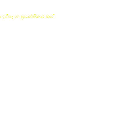
 ඉගිලෙන ප්‍රවෘත්තිකාර කම"