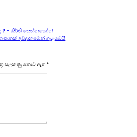
ද ? – කීර්ති තෙන්නකෝන්
් ගණනක් අවදානමෙන් ගැළවෙයි
ෂේත්‍ර සලකුණු කොට ඇත
*