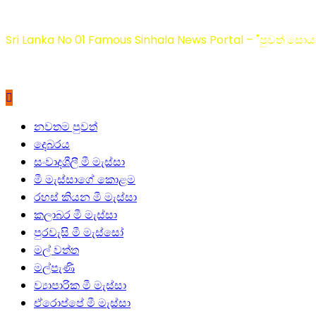
Sri Lanka No 01 Famous Sinhala News Portal – "පුවත් සොයා
Primary
නවතම පුවත්
Menu
දෙබරය
සංවාදශීලී මී මැස්සා
මී මැස්සාගේ කොළම
රහස් කියන මී මැස්සා
කලාබර මී මැස්සා
පුරවැසි මී මැස්සෝ
මල් වත්ත
මල්පැණි
ව්‍යාපාරික මී මැස්සා
ඒරොප්පේ මී මැස්සා