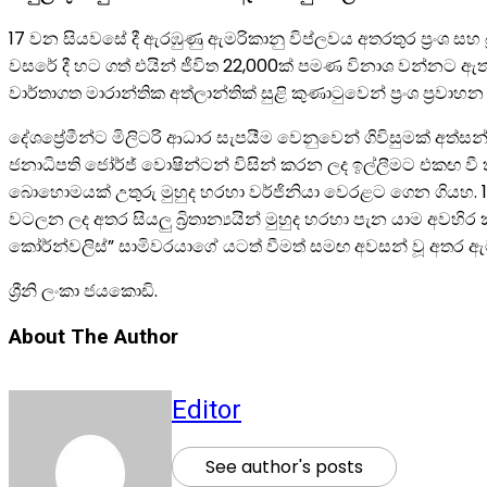
17 වන සියවසේ දී ඇරඹුණු ඇමරිකානු විප්ලවය අතරතුර ප්‍රංශ සහ බ
වසරේ දී හට ගත් එයින් ජීවිත 22,000ක් පමණ විනාශ වන්නට ඇතැය
වාර්තාගත මාරාන්තික අත්ලාන්තික් සුළි කුණාටුවෙන් ප්‍රංශ ප්‍රව
දේශප්‍රේමීන්ට මිලිටරි ආධාර සැපයීම වෙනුවෙන් ගිවිසුමක් අත්ස
ජනාධිපති ජෝර්ජ් වොෂින්ටන් විසින් කරන ලද ඉල්ලීමට එකඟ වී තිබිණි
බොහොමයක් උතුරු මුහුද හරහා වර්ජිනියා වෙරළට ගෙන ගියහ. 1781 සැ
වටලන ලද අතර සියලු බ්‍රිතාන්‍යයින් මුහුද හරහා පැන යාම අවහිර ක
කෝර්න්වලිස්” සාමිවරයාගේ යටත් වීමත් සමඟ අවසන් වූ අතර ඇම
ශ්‍රීනි ලංකා ජයකොඩි.
About The Author
Editor
See author's posts