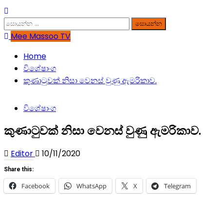
සොයන්න:
Mee Massoo TV
Home
විශේෂාංග
කුණාටුවක් නිසා වෙනස් වුණු ඇමරිකාව.
විශේෂාංග
කුණාටුවක් නිසා වෙනස් වුණු ඇමරිකාව.
Editor
10/11/2020
Share this:
Facebook
WhatsApp
X
Telegram