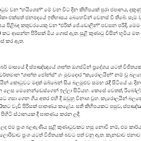
ටුව වන “හයිශෙන්” මේ වන විට දින කිහිපයක් පුරා ජපානය, දකු
කා එක්සත් ජනපදයේ ඉතිහාසය බෙහෙවින් වෙනස් වී තිබේ. සෑම ව
 පිළිබඳ කතුවරයෙකු වන “එරික් ජේ.ඩොලින්” පවසන පරිදි, මෙම
කට ආසන්න පිරිසක් මිය ගොස් ඇත. සුළි කුණාටු විසින් භූමිය මත 
නස් කර ඇත.
තැම්බර් මාසයේ දී ස්පාඤ්ඤයේ ශාන්ත ඔගස්ටින් ප්‍රදේශය යටත් විජ
්තමාන “ශාන්ත ජෝන්ස්” ගං මුවදොර “කැරොලයින්” නම් වූ බලකොටුව 
 කොටුවට මදක් ඔබ්බෙන් සිය බලමුළුව සමඟ රැඳී සිටියේ ය. දින කි
න ලෙස මෙනෙන්ඩෙස්ගෙන් ඉල්ලා සිටියහ. කෙසේ වෙතත්, රිබෝල්ට් හ
් දෙසට ගසා ගෙන ගිය අතර එහි දී ඔවුහු විනාශ වූහ. කැරොලයින්
න් 130කට වැඩි පිරිසක් ඝාතණය කළේය. සති කිහිපයකට පසුව, ස්පාඤ්ඤ
න් පිහිටි ස්ථානයක දී ඝාතණය කරන ලදී.
 එම ප්‍රංශ බලඇණිය සුළි කුණාටුවකට හසු නොවී නම්, එම කාර්යය
ිඩාව ප්‍රංශ යටත් විජිතයක් බවට පත් වනු ඇත. කැනඩාව ජනාවාස වීම