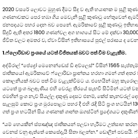
2020 වසරේ ලොවට මුහුණ දීමට සිදු ව ඇති භයානක ම සුළි කුණා
ගණනාවකට පෙර හඹා ගිය මෙවැනි සුළි කුණාටු හේතුවෙන් ඇමරි
ජනපදයට පහර දෙන බව පෙනේ. ඇමරිකාවේ සුළි කුණාටු ඉතිහාසය
සිදුවී ඇති අතර 1800 ගණන්වල අග භාගයේ සිට මේ දක්වා 30,000 
ජීවිත වලට අමතර ව, ඒවා විසින් ඉතිහාසයේ පුළුල් පරාසය ද වෙ
1.ෆ්ලොරිඩාව ප්‍රංශයේ යටත් විජිතයක් බවට පත් වීම වැළැකීම.
අද්මිරාල් “පේද්‍රෝ මෙනෙන්ඩෙස් ඩි අව්ලෙස්” විසින් 1565 සැප්
ජාතිකයෝ ඇමරිකාවේ ෆ්ලොරිඩා ප්‍රාන්තය හරහා ගමන් ගත් අතර වර
කොලනියක් බවට පත් වීම වැළැක්වීමට ය. එහෙයින් ඔහු කැරොලයින්
යටතේ ප්‍රංශ බලඇණිය එහි වෙරළ තීරයේ සැඟවී සිටිමින් යටත් ව
එමඟින් ප්‍රංශ නැව් සියල්ල දකුණු දෙසට එනම්, කේප් කැනවරල
සැලසුම් කොට ප්‍රංශ මුරපොළට පහර දී එහි රැඳි සිටි ප්‍රංශ භටයි
ගත් ප්‍රංශ භටයින් සිය ගණනක් ශාන්ත ඔගස්ටින් ප්‍රදේශයට දකුණි
“යම් හෙයකින් ස්පාඤ්ඤ ජාතිකයන් පලවා හැරීමට උත්සාහ කරන ලද
වෙනස් වනු ඇත්තේ කෙසේදැයි සිතා බලන්න.” ඩොලින් පවසයි. ෆ්ලොර