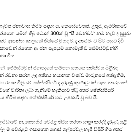
ය නැවත ජනාවාස කිරීම සඳහා ය. කෙසේවෙතත්, උතුරු ඇමරිකාවේ
ගෙන යමින් තිබූ ටොන් 300ක් වූ “සී වෙන්චර්” නම් නැව ද පුපුරා
සරකට ආසන්න කාලයක් තිස්සේ මුහුද මැද අතරමං ව සිට පසුව දිවි
 නෞකාවෙන් රැගෙන ආ ජන සැපයුම නොමැති ව ජේම්ස්ටවුන්හි
තා විය.
නේ. ජේම්ස්ටවුන් ජනපදයේ කම්පන සහගත තත්ත්වය පිළිබඳ
” විසින් රචනා කරන ලද අතිශය භයානක චණ්ඩ මාරුතයේ අත්දැකීම,
්‍ය රචක විලියම් ෂේක්ස්පියර් ද දරුණු කුණාටුවක් ගැන නාට්‍යයක්
ැචේගේ වාර්තා ලබා ගැනීමේ හැකියාව තිබූ අතර ෂේක්ස්පියර්
 කිරීම සඳහා ශේක්ස්පියර් හට උපකාරී වූ බව යි.
ොරිඩාවේ නැගෙනහිර වෙරළ තීරය හරහා යාත්‍රා කරද්දී දරුණු සුළි
්ල ම වෙරළට ගසාගෙන ගොස් ගල්පරවල හැපී විසිරී ගිය අතර