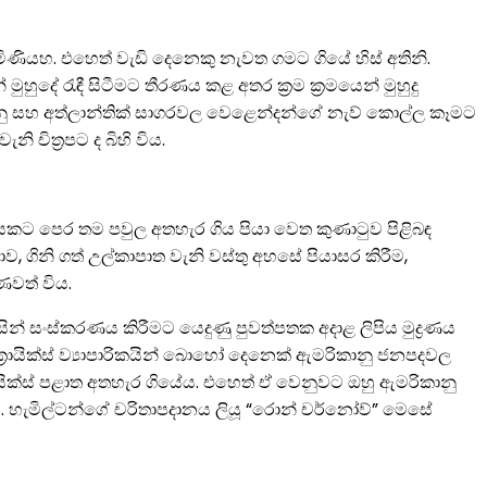
ිණියහ. එහෙත් වැඩි දෙනෙකු නැවත ගමට ගියේ හිස් අතිනි.
ුදේ රැඳී සිටීමට තීරණය කළ අතර ක්‍රම ක්‍රමයෙන් මුහුදු
නු සහ අත්ලාන්තික් සාගරවල වෙළෙන්දන්ගේ නැව් කොල්ල කෑමට
නි චිත්‍රපට ද බිහි විය.
ර හයකට පෙර තම පවුල අතහැර ගිය පියා වෙත කුණාටුව පිළිබඳ
ව, ගිනි ගත් උල්කාපාත වැනි වස්තු අහසේ පියාසර කිරීම,
ණවත් විය.
ින් සංස්කරණය කිරීමට යෙදුණු පුවත්පතක අදාළ ලිපිය මුද්‍රණය
ත ක්‍රොයික්ස් ව්‍යාපාරිකයින් බොහෝ දෙනෙක් ඇමරිකානු ජනපදවල
ොයික්ස් පළාත අතහැර ගියේය. එහෙත් ඒ වෙනුවට ඔහු ඇමරිකානු
ය. හැමිල්ටන්ගේ චරිතාපදානය ලියූ “රොන් චර්නෝව්” මෙසේ