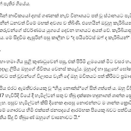
් පැතිර ගියේය.
ුණින් නාවිකයෝ දහස් ගණනක් නැව් විනාශයට පත් වූ ස්ථානයට පැම
නවත් වීමේ මඟක් අවශ්‍ය ව තිබිණි. එහෙයින් ඔවුහු කැරිබියන් මුහ
ලකරුවන්ගේ ස්වර්ණමය යුගයේ දෙවන භාගයට අයත් වේ. කැරිබියා
. මේ සිදුවීම ඇසුරින් පසු කාලීන ව “ද පයිරේට්ස් ඔෆ් ද කැරිබියන්” වැ
.
හරහා හමා ගිය සුළි කුණාටුවෙන් පසු, එක් පිරිමි ළමයෙක් මීට වස
ය. අදාළ ලිපිය ඔහුගේ ජීවිතය වෙනස් කළේය. මුහුදේ හා සුළඟේ ඝෝෂා
වට පත් වූවන්ගේ විලාපය වැනි දේ ඔහු මවිතයට පත් කිරීමට ප්‍රමා
ිය එරට ඇමතිවරයෙකු වූ “හියු නොක්ස්”ගේ සිත් ගත්තේ ය. ඔහු විස
7 හැවිරිදි වියේ දී හැමිල්ටන් සතු ව තිබූ දක්ෂතා හඳුනාගත් ශාන්
 කළහ. පසුව හැමිල්ටන් කිසි දිනෙක ආපසු නොඑන්නට ම ශාන්ත ක්‍ර
 කිරීමේ ගෞරවය හිමි එක්සත් ජනපදයේ ආරම්භක පියෙකු බවට පත්වි
ිය සිදු වී තිබුණේ ඔහුගේ වාසනාවට යි.”