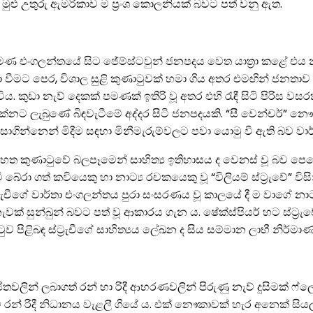
ුළු උතුරු ඇමරිකාව ම ප්‍රංශ කොලනියක් බවට පත් වනු ඇත.
් පමණ එංගලන්තයේ සිට ජේම්ස්ටවුන් ජනපදය වෙත යාත්‍රා කළේ එ
 වීමට පෙර, විශාල සුළි කුණාටුවක් හමා ගිය අතර එමඟින් ජනතාව රැ
ිය. කුඩා නැව් දෙකක් පමණක් ඉතිරි වූ අතර එහි රැඳී සිටි පිරිස ව
 දක්නට ලැබුණේ බිඳවැටීමේ අද්දර සිටි ජනපදයකි. “සී වෙන්චර්”
සාගින්නෙන් මිදීම සඳහා මිනීමැරුම්වලට පවා යොමු වී ඇති බව වාර්
ත කුණාටුවේ බලපෑමෙන් සාහිත්‍ය ඉතිහාසය ද වෙනස් වූ බව පෙ
 බේරා ගත් කවියෙකු හා නාට්‍ය රචකයෙකු වූ “විලියම් ස්ට්‍රැචේ
්ට්‍රැචීගේ වාර්තා එංගලන්තය පුරා සංසරණය වූ කාලයේ දී ම වාගේ නාට
නැවක් සුන්බුන් බවට පත් වූ ආකාරය ගැන ය. ෂේක්ස්පියර් හට ස්ට්‍ර
ළිබඳ ස්ට්‍රැචීගේ සාහිත්‍යය ලේඛන ද සිය සම්මාන ලාභී නිර්මාණය
ිතවලින් ලබාගත් රන් හා රිදී ආභරණවලින් පිරුණු නැව් දුසිමක් ෆ්ල
 රිදී නිධානය වැළලී ගියේ ය. එක් නෞකාවක් හැර අනෙක් සියල