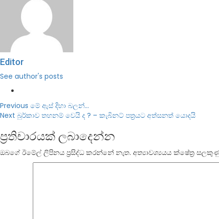
Editor
See author's posts
Post
Previous
මේ ඇස් දිහා බලන්…
Next
බුර්කාව තහනම් වෙයි ද ? – කැබිනට් පත්‍රයට අත්සනත් යොදයි
navigation
ප්‍රතිචාරයක් ලබාදෙන්න
ඔබගේ ඊමේල් ලිපිනය ප්‍රසිද්ධ කරන්නේ නැත.
අත්‍යාවශ්‍යයය ක්ෂේත්‍ර ස