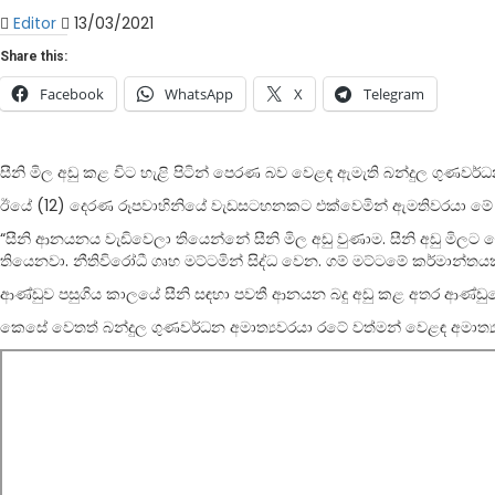
Editor
13/03/2021
Share this:
Facebook
WhatsApp
X
Telegram
සීනි මිල අඩු කළ විට හැළි පිටින් පෙරණ බව වෙළඳ ඇමැති බන්දුල ගුණවර්
ඊයේ (12) දෙරණ රූපවාහිනියේ වැඩසටහනකට එක්වෙමින් ඇමතිවරයා මේ බව
“සීනි ආනයනය වැඩිවෙලා තියෙන්නේ සීනි මිල අඩු වුණාම. සීනි අඩු මිල
තියෙනවා. නීතිවිරෝධී ගෘහ මට්ටමින් සිද්ධ වෙන. ගම් මට්ටමේ කර්මාන්තයක
ආණ්ඩුව පසුගිය කාලයේ සීනි සඳහා පවතී ආනයන බදු අඩු කළ අතර ආණ්ඩු
කෙසේ වෙතත් බන්දුල ගුණවර්ධන අමාත්‍යවරයා රටේ වත්මන් වෙළඳ අමාත්‍යවර