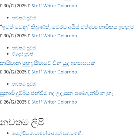
30/12/2025
Staff Writer Colombo
නවතම පුවත්
“ඉවත් වෙනු” තිබුණත්, මෙරට අයිස් මත්ද්‍රව්‍ය භාවිතය ඉහළට
30/12/2025
Staff Writer Colombo
නවතම පුවත්
විදෙස් පුවත්
තායිවාන මුහුදු සීමාවේ චීන යුද අභ්‍යාසයක්
30/12/2025
Staff Writer Colombo
නවතම පුවත්
සුනාමි දුම්රිය එන්ජිම අද උදෑසන පණගැන්වී නැහැ
26/12/2025
Staff Writer Colombo
නවතම ලිපි
පොලිසිය මාධ්‍යවේදියාගෙන් සමාව ගනී..