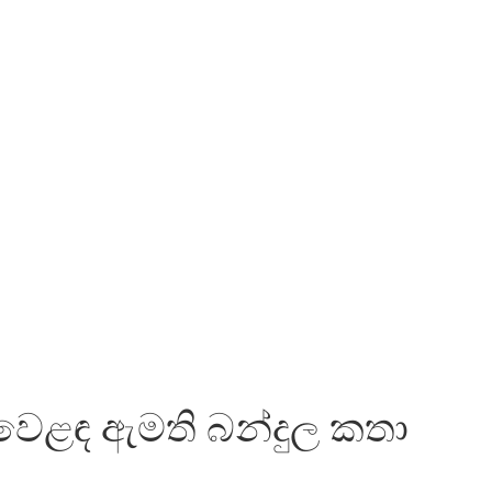
න වෙළඳ ඇමති බන්දුල කතා