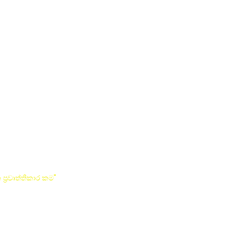
්‍රවෘත්තිකාර කම"