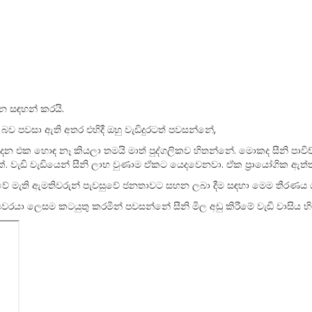
ධන සඳහන් කරයි.
 පවසා ඇති අතර එහිදී ඔහු වැඩිදුරටත් පවසන්නේ,
ට දෙන එක හොඳ නෑ කියලා තමයි මාත් පුද්ගලිකව හිතන්නේ. මොකද සීනි ප
්. වැඩි වැඩියෙන් සීනි ලාභ වුණාම ඒකට යෙදවෙනවා. ඒක ප්‍රායෝගික ඇත්තක
වේ මැති ඇමතිවරුන් පැවසුවේ ජනතාවට සහන ලබා දීම සඳහා මෙම තීරණය 
යා ලෙසම කටයුතු කරමින් පවසන්නේ සීනි මිල අඩු කිරීමේ වැඩි වාසිය හිමි