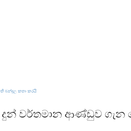
මති බන්දුල කතා කරයි
ිත දුන් වර්තමාන ආණ්ඩුව ගැ