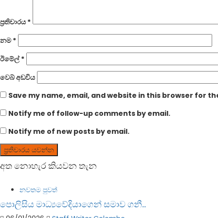
ප්‍රතිචාරය
*
නම
*
ඊමේල්
*
වෙබ් අඩවිය
Save my name, email, and website in this browser for t
Notify me of follow-up comments by email.
Notify me of new posts by email.
අත නොහැර කියවන තැන
නවතම පුවත්
පොලිසිය මාධ්‍යවේදියාගෙන් සමාව ගනී..